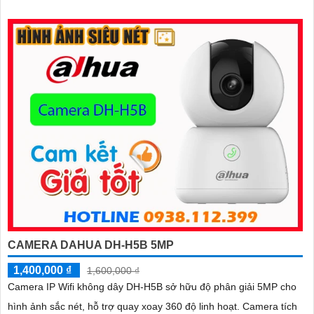
10m cho giám sát ban đêm sắc nét dù thiếu ánh sáng
CAMERA DAHUA DH-H5B 5MP
1,400,000 ₫
1,600,000 ₫
Camera IP Wifi không dây DH-H5B sở hữu độ phân giải 5MP cho
hình ảnh sắc nét, hỗ trợ quay xoay 360 độ linh hoạt. Camera tích