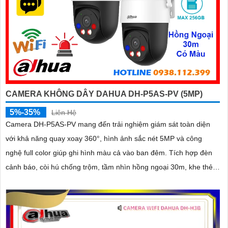
CAMERA KHÔNG DÂY DAHUA DH-P5AS-PV (5MP)
5%-35%
Liên Hệ
Camera DH-P5AS-PV mang đến trải nghiệm giám sát toàn diện
với khả năng quay xoay 360°, hình ảnh sắc nét 5MP và công
nghệ full color giúp ghi hình màu cả vào ban đêm. Tích hợp đèn
cảnh báo, còi hú chống trộm, tầm nhìn hồng ngoại 30m, khe thẻ
nhớ đến 256GB cùng chuẩn chống nước IP66 camera hoạt động
ổn định trong mọi điều kiện