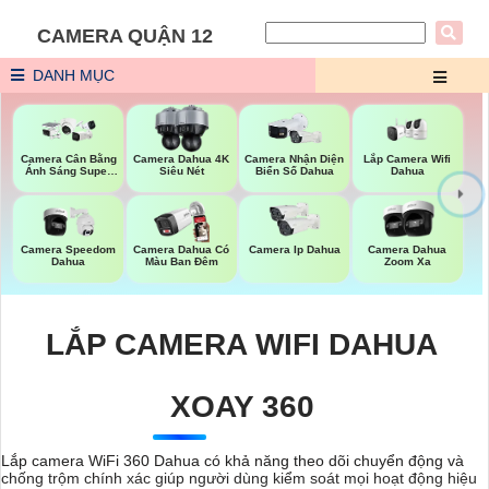
CAMERA QUẬN 12
DANH MỤC
Lắp Camera Wifi
Camera Cân Bằng
Camera Dahua 4K
Camera Nhận Diện
Dahua
Ánh Sáng Super
Siêu Nét
Biển Số Dahua
Adapt
Camera Speedom
Camera Dahua Có
Camera Ip Dahua
Camera Dahua
Dahua
Màu Ban Đêm
Zoom Xa
LẮP CAMERA WIFI DAHUA
XOAY 360
Lắp camera WiFi 360 Dahua có khả năng theo dõi chuyển động và
chống trộm chính xác giúp người dùng kiểm soát mọi hoạt động hiệu