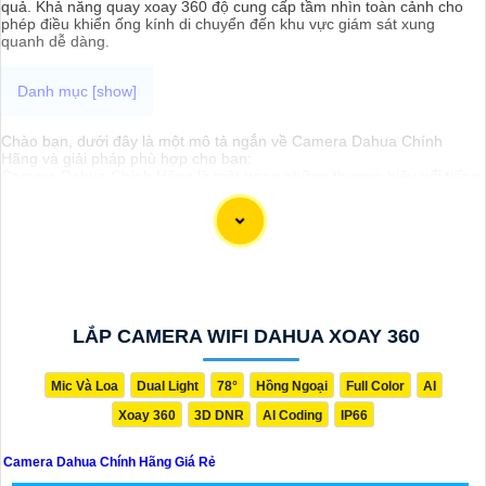
quả. Khả năng quay xoay 360 độ cung cấp tầm nhìn toàn cảnh cho
phép điều khiển ống kính di chuyển đến khu vực giám sát xung
quanh dễ dàng.
Chào bạn, dưới đây là một mô tả ngắn về Camera Dahua Chính
Hãng và giải pháp phù hợp cho bạn:
Camera Dahua Chính Hãng là một trong những thương hiệu nổi tiếng
và đáng tin cậy trong lĩnh vực camera an ninh. Được sản xuất với
công nghệ hiện đại, Camera Dahua cung cấp hình ảnh chất lượng
cao, độ phân giải sắc nét và tính năng thông minh như nhận dạng
khuôn mặt, lọc báo động giả và nhiều tính năng khác.
Để tìm mua Camera Dahua Chính Hãng với giá rẻ, bạn nên tìm kiếm
các đại lý, nhà phân phối uy tín, chính thức của Dahua. Đảm bảo sản
phẩm mua là chính hãng để
đẳng cấp
chất lượng và hỗ trợ sau bán
hàng tốt.
Để lựa chọn giải pháp phù hợp, quan trọng bạn cần xác định mục
LẮP CAMERA WIFI DAHUA XOAY 360
đích sử dụng camera, khu vực lắp đặt, số lượng camera cần thiết và
tính năng cần có như ghi âm, xoay, zoom, cảnh báo... Với những yếu
tố này, bạn có thể tham khảo ý kiến của chuyên gia hoặc tư vấn viên
Mic Và Loa
Dual Light
78°
Hồng Ngoại
Full Color
AI
để chọn lựa được giải pháp tốt nhất cho nhu cầu của bạn.
Xoay 360
3D DNR
AI Coding
IP66
Chúc bạn thành công trong việc tìm hiểu và lựa chọn Camera Dahua
Chính Hãng giá rẻ và giải pháp phù hợp cho mình. Nếu cần thêm
thông tin hoặc hỗ trợ, hãy để lại câu hỏi để mình giúp bạn nhé!
Camera Dahua Chính Hãng Giá Rẻ