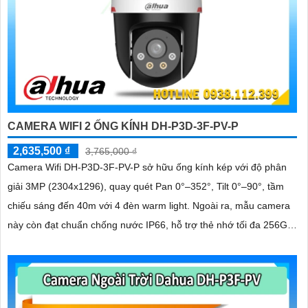
CAMERA WIFI 2 ỐNG KÍNH DH-P3D-3F-PV-P
2,635,500 ₫
3,765,000 ₫
Camera Wifi DH-P3D-3F-PV-P sở hữu ống kính kép với độ phân
giải 3MP (2304x1296), quay quét Pan 0°–352°, Tilt 0°–90°, tầm
chiếu sáng đến 40m với 4 đèn warm light. Ngoài ra, mẫu camera
này còn đạt chuẩn chống nước IP66, hỗ trợ thẻ nhớ tối đa 256GB,
kết nối Wi-Fi 2