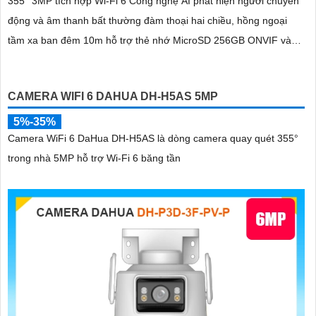
355° 3MP tích hợp Wi-Fi 6 Công nghệ AI phát hiện người chuyển
động và âm thanh bất thường đàm thoại hai chiều, hồng ngoại
tầm xa ban đêm 10m hỗ trợ thẻ nhớ MicroSD 256GB ONVIF và
điều khiển từ xa qua ứng dụng DMSS
CAMERA WIFI 6 DAHUA DH-H5AS 5MP
5%-35%
Camera WiFi 6 DaHua DH-H5AS là dòng camera quay quét 355°
trong nhà 5MP hỗ trợ Wi-Fi 6 băng tần