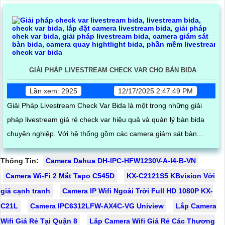
ăn của mình
GIẢI PHÁP LIVESTREAM CHECK VAR CHO BÀN BIDA
Lần xem: 2925
12/17/2025 2:47:49 PM
Giải Pháp Livestream Check Var Bida là một trong những giải
pháp livestream giá rẻ check var hiệu quả và quản lý bàn bida
chuyên nghiệp. Với hệ thống gồm các camera giám sát bàn...
Thông Tin:
Camera Dahua DH-IPC-HFW1230V-A-I4-B-VN
Camera Wi-Fi 2 Mắt Tapo C545D
KX-C2121S5 KBvision Với
giá cạnh tranh
Camera IP Wifi Ngoài Trời Full HD 1080P KX-
C21L
Camera IPC6312LFW-AX4C-VG Uniview
Lắp Camera
Wifi Giá Rẻ Tại Quận 8
Lăp Camera Wifi Giá Rẻ Các Thương