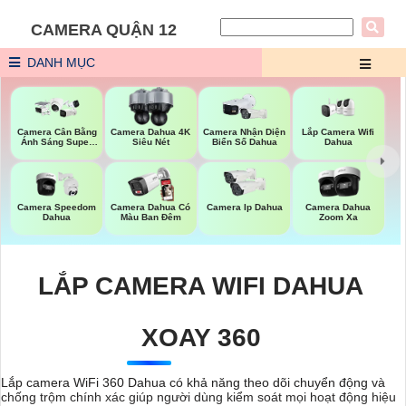
CAMERA QUẬN 12
DANH MỤC
Lắp Camera Wifi
Camera Cân Bằng
Camera Dahua 4K
Camera Nhận Diện
Dahua
Ánh Sáng Super
Siêu Nét
Biển Số Dahua
Adapt
Camera Speedom
Camera Dahua Có
Camera Ip Dahua
Camera Dahua
Dahua
Màu Ban Đêm
Zoom Xa
LẮP CAMERA WIFI DAHUA
XOAY 360
Lắp camera WiFi 360 Dahua có khả năng theo dõi chuyển động và
chống trộm chính xác giúp người dùng kiểm soát mọi hoạt động hiệu