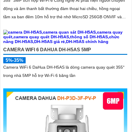
355° 3MP tích hợp Wi-Fi 6 Công nghệ AI phát hiện người chuyển
động và âm thanh bất thường đàm thoại hai chiều, hồng ngoại
tầm xa ban đêm 10m hỗ trợ thẻ nhớ MicroSD 256GB ONVIF và
điều khiển từ xa qua ứng dụng DMSS
CAMERA WIFI 6 DAHUA DH-H5AS 5MP
5%-35%
Camera WiFi 6 DaHua DH-H5AS là dòng camera quay quét 355°
trong nhà 5MP hỗ trợ Wi-Fi 6 băng tần