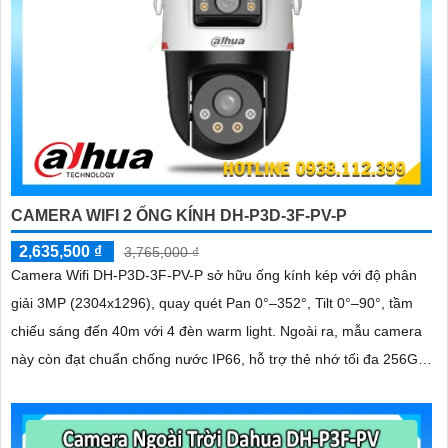
CAMERA WIFI 2 ỐNG KÍNH DH-P3D-3F-PV-P
2,635,500 ₫
3,765,000 ₫
Camera Wifi DH-P3D-3F-PV-P sở hữu ống kính kép với độ phân
giải 3MP (2304x1296), quay quét Pan 0°–352°, Tilt 0°–90°, tầm
chiếu sáng đến 40m với 4 đèn warm light. Ngoài ra, mẫu camera
này còn đạt chuẩn chống nước IP66, hỗ trợ thẻ nhớ tối đa 256GB,
kết nối Wi-Fi 2