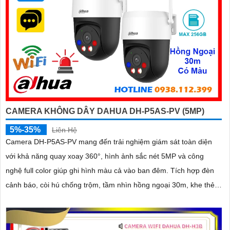
CAMERA KHÔNG DÂY DAHUA DH-P5AS-PV (5MP)
5%-35%
Liên Hệ
Camera DH-P5AS-PV mang đến trải nghiệm giám sát toàn diện
với khả năng quay xoay 360°, hình ảnh sắc nét 5MP và công
nghệ full color giúp ghi hình màu cả vào ban đêm. Tích hợp đèn
cảnh báo, còi hú chống trộm, tầm nhìn hồng ngoại 30m, khe thẻ
nhớ đến 256GB cùng chuẩn chống nước IP66 camera hoạt động
ổn định trong mọi điều kiện