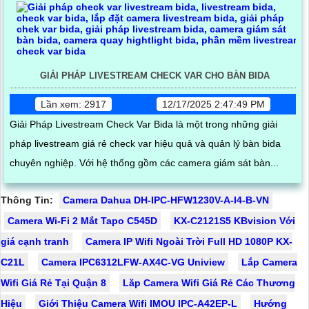
GIẢI PHÁP LIVESTREAM CHECK VAR CHO BÀN BIDA
Lần xem: 2917
12/17/2025 2:47:49 PM
Giải Pháp Livestream Check Var Bida là một trong những giải
pháp livestream giá rẻ check var hiệu quả và quản lý bàn bida
chuyên nghiệp. Với hệ thống gồm các camera giám sát bàn...
Thông Tin:
Camera Dahua DH-IPC-HFW1230V-A-I4-B-VN
Camera Wi-Fi 2 Mắt Tapo C545D
KX-C2121S5 KBvision Với
giá cạnh tranh
Camera IP Wifi Ngoài Trời Full HD 1080P KX-
C21L
Camera IPC6312LFW-AX4C-VG Uniview
Lắp Camera
Wifi Giá Rẻ Tại Quận 8
Lăp Camera Wifi Giá Rẻ Các Thương
Hiệu
Giới Thiệu Camera Wifi IMOU IPC-A42EP-L
Hướng