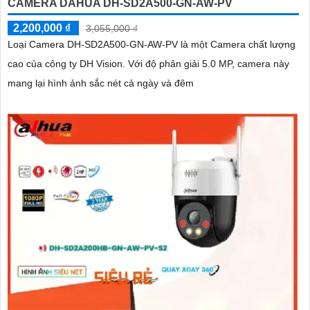
CAMERA DAHUA DH-SD2A500-GN-AW-PV
2,200,000 ₫
3,055,000 ₫
Loại Camera DH-SD2A500-GN-AW-PV là một Camera chất lượng
cao của công ty DH Vision. Với độ phân giải 5.0 MP, camera này
mang lại hình ảnh sắc nét cả ngày và đêm