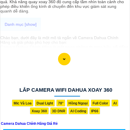
quả. Khả năng quay xoay 360 độ cung cấp tầm nhìn toàn cảnh cho
phép điều khiển ống kính di chuyển đến khu vực giám sát xung
quanh dễ dàng.
Chào bạn, dưới đây là một mô tả ngắn về Camera Dahua Chính
Hãng và giải pháp phù hợp cho bạn:
Camera Dahua Chính Hãng là một trong những thương hiệu nổi tiếng
và đáng tin cậy trong lĩnh vực camera an ninh. Được sản xuất với
công nghệ hiện đại, Camera Dahua cung cấp hình ảnh chất lượng
cao, độ phân giải sắc nét và tính năng thông minh như nhận dạng
khuôn mặt, lọc báo động giả và nhiều tính năng khác.
Để tìm mua Camera Dahua Chính Hãng với giá rẻ, bạn nên tìm kiếm
các đại lý, nhà phân phối uy tín, chính thức của Dahua. Đảm bảo sản
phẩm mua là chính hãng để
đẳng cấp
chất lượng và hỗ trợ sau bán
hàng tốt.
Để lựa chọn giải pháp phù hợp, quan trọng bạn cần xác định mục
LẮP CAMERA WIFI DAHUA XOAY 360
đích sử dụng camera, khu vực lắp đặt, số lượng camera cần thiết và
tính năng cần có như ghi âm, xoay, zoom, cảnh báo... Với những yếu
tố này, bạn có thể tham khảo ý kiến của chuyên gia hoặc tư vấn viên
Mic Và Loa
Dual Light
78°
Hồng Ngoại
Full Color
AI
để chọn lựa được giải pháp tốt nhất cho nhu cầu của bạn.
Xoay 360
3D DNR
AI Coding
IP66
Chúc bạn thành công trong việc tìm hiểu và lựa chọn Camera Dahua
Chính Hãng giá rẻ và giải pháp phù hợp cho mình. Nếu cần thêm
thông tin hoặc hỗ trợ, hãy để lại câu hỏi để mình giúp bạn nhé!
Camera Dahua Chính Hãng Giá Rẻ