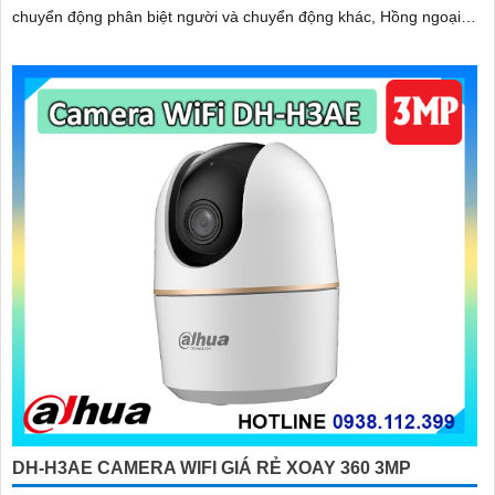
chuyển động phân biệt người và chuyển động khác, Hồng ngoại
10m cho giám sát ban đêm sắc nét dù thiếu ánh sáng
DH-H3AE CAMERA WIFI GIÁ RẺ XOAY 360 3MP