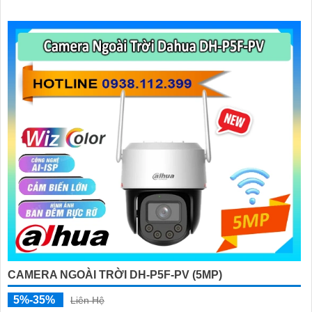
CAMERA NGOÀI TRỜI DH-P5F-PV (5MP)
5%-35%
Liên Hệ