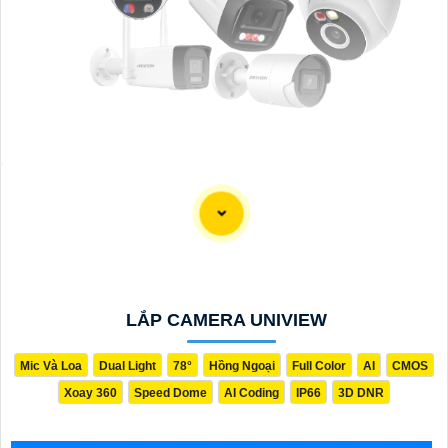
'
LẮP CAMERA UNIVIEW
Mic Và Loa
Dual Light
78°
Hồng Ngoại
Full Color
AI
CMOS
Xoay 360
Speed Dome
AI Coding
IP66
3D DNR