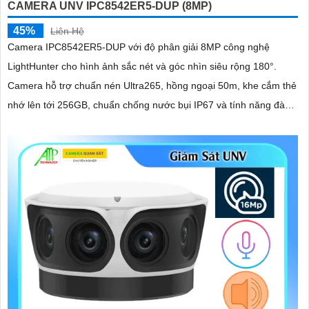
CAMERA UNV IPC8542ER5-DUP (8MP)
45%
Liên Hệ
Camera IPC8542ER5-DUP với độ phân giải 8MP công nghệ
LightHunter cho hình ảnh sắc nét và góc nhìn siêu rộng 180°.
Camera hỗ trợ chuẩn nén Ultra265, hồng ngoại 50m, khe cắm thẻ
nhớ lên tới 256GB, chuẩn chống nước bụi IP67 và tính năng đàm
thoại hai chiều tiện lợi đây là giải pháp lý tưởng cho an ninh trong
nhà và ngoài trời