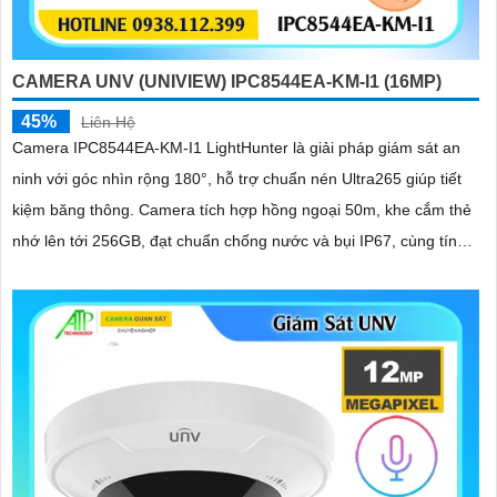
CAMERA UNV (UNIVIEW) IPC8544EA-KM-I1 (16MP)
45%
Liên Hệ
Camera IPC8544EA-KM-I1 LightHunter là giải pháp giám sát an
ninh với góc nhìn rộng 180°, hỗ trợ chuẩn nén Ultra265 giúp tiết
kiệm băng thông. Camera tích hợp hồng ngoại 50m, khe cắm thẻ
nhớ lên tới 256GB, đạt chuẩn chống nước và bụi IP67, cùng tính
năng đàm thoại 2 chiều tiện lợi hỗ trợ công nghệ PoE camera dễ
dàng lắp đặt và sử dụng hiệu quả