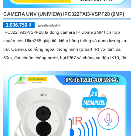
CAMERA UNV (UNIVIEW) IPC322TAI3-VSPF28 (2MP)
1,036,750 ₫
1,595,000 ₫
IPC322TAI3-VSPF28 là dòng camera IP Dome 2MP tích hợp
chuẩn nén Ultra265 giúp tiết kiệm băng thông và dung lượng lưu
trữ. Camera có hồng ngoại thông minh (Smart IR) với tầm xa
30m, đạt chuẩn chống nước, bụi IP67 và chống va đập IK10, đảm
bảo hoạt động bền bỉ trong mọi điều kiện, hỗ trợ PoE giúp lắp đặt
dễ dàng và tiết kiệm chi phí