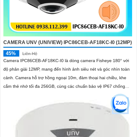
CAMERA UNV (UNIVIEW) IPC86CEB-AF18KC-I0 (12MP)
45%
Liên Hệ
Camera IPC86CEB-AF18KC-I0 là dòng camera Fisheye 180° với
độ phân giải 12MP, mang đến hình ảnh siêu nét và góc nhìn toàn
cảnh. Camera hỗ trợ hồng ngoại 10m, đàm thoại hai chiều, khe
cắm thẻ nhớ tối đa 256GB, cùng các chuẩn bảo vệ IP67 chống
nước, bụi và IK10 chống va đập