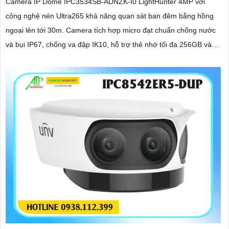
Camera IP Dome IPC3534SB-ADNZK-I0 LightHunter 4MP với
công nghệ nén Ultra265 khả năng quan sát ban đêm bằng hồng
ngoại lên tới 30m. Camera tích hợp micro đạt chuẩn chống nước
và bụi IP67, chống va đập IK10, hỗ trợ thẻ nhớ tối đa 256GB và
PoE, phù hợp cho các giải pháp an ninh hiệu quả