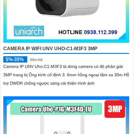
CAMERA IP WIFI UNV UHO-C1-M3F3 3MP
5%-35%
liên hệ
Camera IP UNV Uho-C1-M3F3 là dòng camera có độ phân giải
3MP trang bị Ống kính cố định 3. 6mm hồng ngoại tầm xa 30m Hỗ
trợ DWDR chống ngược sáng cải thiện hình ảnh