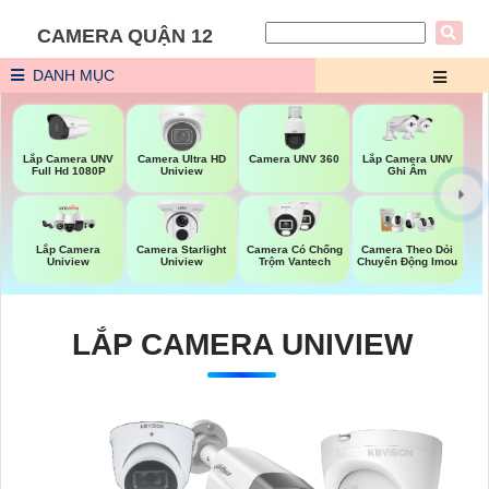
CAMERA QUẬN 12
DANH MỤC
Lắp Camera UNV
Camera UNV 360
Lắp Camera UNV
Camera Ultra HD
Full Hd 1080P
Ghi Âm
Uniview
Lắp Camera
Camera Starlight
Camera Có Chống
Camera Theo Dỏi
Uniview
Uniview
Trộm Vantech
Chuyển Động Imou
LẮP CAMERA UNIVIEW