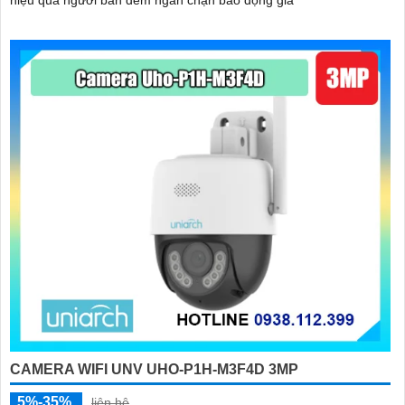
hiệu quả người ban đêm ngăn chặn báo động giả
CAMERA WIFI UNV UHO-P1H-M3F4D 3MP
5%-35%
liên hệ