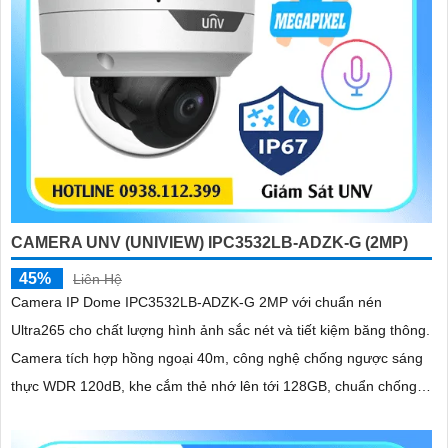
CAMERA UNV (UNIVIEW) IPC3532LB-ADZK-G (2MP)
45%
Liên Hệ
Camera IP Dome IPC3532LB-ADZK-G 2MP với chuẩn nén
Ultra265 cho chất lượng hình ảnh sắc nét và tiết kiệm băng thông.
Camera tích hợp hồng ngoại 40m, công nghệ chống ngược sáng
thực WDR 120dB, khe cắm thẻ nhớ lên tới 128GB, chuẩn chống
nước, bụi IP67 và chống va đập IK10