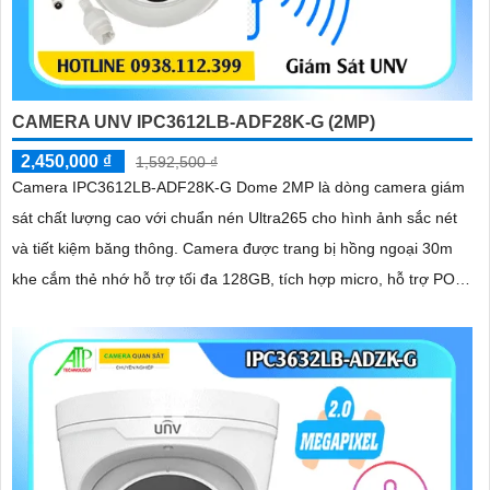
CAMERA UNV IPC3612LB-ADF28K-G (2MP)
2,450,000 ₫
1,592,500 ₫
Camera IPC3612LB-ADF28K-G Dome 2MP là dòng camera giám
sát chất lượng cao với chuẩn nén Ultra265 cho hình ảnh sắc nét
và tiết kiệm băng thông. Camera được trang bị hồng ngoại 30m
khe cắm thẻ nhớ hỗ trợ tối đa 128GB, tích hợp micro, hỗ trợ POE
và đạt chuẩn chống nước, chống bụi IP67, phù hợp cho mọi điều
kiện lắp đặt