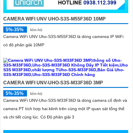
CAMERA WIFI UNV UHO-S3S-M55F36D 10MP
5%-35%
liên hệ
Camera WiFi UNV Uho-S3S-M55F36D là dòng camerea IP WiFi
có độ phân giải 10MP
CAMERA WIFI UNV-UHO-S3S-M33F36D 3MP
5%-35%
liên hệ
Camera WiFi UNV-Uho-S3S-M33F36D là dòng camera cố định và
camera PT tích hợp hai kênh trên cùng một IP quan sát tổng thể
và chi tiết cùng lúc. Có Độ phân giải 3