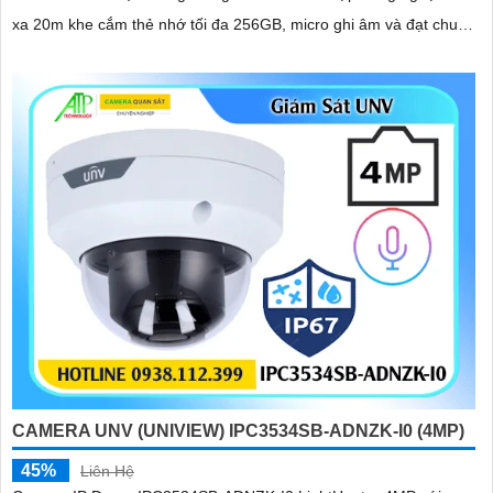
xa 20m khe cắm thẻ nhớ tối đa 256GB, micro ghi âm và đạt chuẩn
chống nước, bụi IP67, phù hợp sử dụng trong nhà và những nơi
ẩm ướt
CAMERA UNV (UNIVIEW) IPC3534SB-ADNZK-I0 (4MP)
45%
Liên Hệ