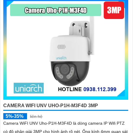
CAMERA WIFI UNV UHO-P1H-M3F4D 3MP
5%-35%
liên hệ
Camera WiFI UNV Uho-P1H-M3F4D là dòng camera IP Wifi PTZ
có độ phân giải 3MP cho hình ảnh rõ nét. Ống kính 4mm quan sát