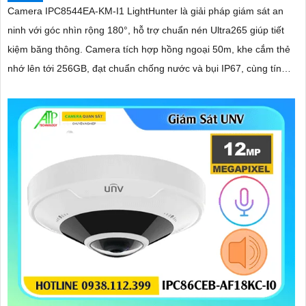
Camera IPC8544EA-KM-I1 LightHunter là giải pháp giám sát an
ninh với góc nhìn rộng 180°, hỗ trợ chuẩn nén Ultra265 giúp tiết
kiệm băng thông. Camera tích hợp hồng ngoại 50m, khe cắm thẻ
nhớ lên tới 256GB, đạt chuẩn chống nước và bụi IP67, cùng tính
năng đàm thoại 2 chiều tiện lợi hỗ trợ công nghệ PoE camera dễ
dàng lắp đặt và sử dụng hiệu quả