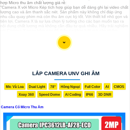
hợp Micro thu âm chất lượng giá rẻ:
"Camera X với Micro Kép tích hợp giúp bạn dễ dàng ghi lại video chất
lượng cao và âm thanh sắc nét. Sản phẩm này không chỉ đáp ứng
nhu cầu quay phim mà còn thu âm cực kỳ tốt. Với thiết kế nhỏ gọn và
tiện lợi, Camera X là sự lựa chọn lý tưởng cho các bạn muốn tạo ra
nội dung chất lượng mà không cần đầu tư quá nhiều. Hãy trải nghiệm
với Camera X ngay hôm nay để thấy sự khác biệt mà sản phẩm
mang lại."
LẮP CAMERA UNV GHI ÂM
Mic Và Loa
Dual Light
78°
Hồng Ngoại
Full Color
AI
CMOS
Xoay 360
Speed Dome
AI Coding
IP66
3D DNR
'
Camera Có Micro Thu Âm