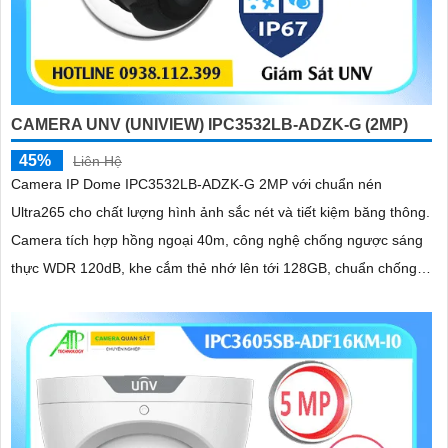
CAMERA UNV (UNIVIEW) IPC3532LB-ADZK-G (2MP)
45%
Liên Hệ
Camera IP Dome IPC3532LB-ADZK-G 2MP với chuẩn nén
Ultra265 cho chất lượng hình ảnh sắc nét và tiết kiệm băng thông.
Camera tích hợp hồng ngoại 40m, công nghệ chống ngược sáng
thực WDR 120dB, khe cắm thẻ nhớ lên tới 128GB, chuẩn chống
nước, bụi IP67 và chống va đập IK10