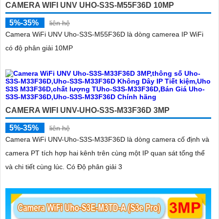
CAMERA WIFI UNV UHO-S3S-M55F36D 10MP
5%-35%
liên hệ
Camera WiFi UNV Uho-S3S-M55F36D là dòng camerea IP WiFi
có độ phân giải 10MP
CAMERA WIFI UNV-UHO-S3S-M33F36D 3MP
5%-35%
liên hệ
Camera WiFi UNV-Uho-S3S-M33F36D là dòng camera cố định và
camera PT tích hợp hai kênh trên cùng một IP quan sát tổng thể
và chi tiết cùng lúc. Có Độ phân giải 3