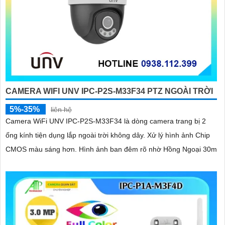
CAMERA WIFI UNV IPC-P2S-M33F34 PTZ NGOÀI TRỜI
5%-35%
liên hệ
Camera WiFi UNV IPC-P2S-M33F34 là dòng camera trang bị 2
ống kính tiện dụng lắp ngoài trời không dây. Xử lý hình ảnh Chip
CMOS màu sáng hơn. Hình ảnh ban đêm rõ nhờ Hồng Ngoại 30m