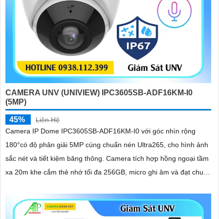
CAMERA UNV (UNIVIEW) IPC3605SB-ADF16KM-I0
(5MP)
45%
Liên Hệ
Camera IP Dome IPC3605SB-ADF16KM-I0 với góc nhìn rộng
180°có độ phân giải 5MP cùng chuẩn nén Ultra265, cho hình ảnh
sắc nét và tiết kiệm băng thông. Camera tích hợp hồng ngoại tầm
xa 20m khe cắm thẻ nhớ tối đa 256GB, micro ghi âm và đạt chuẩn
chống nước, bụi IP67, phù hợp sử dụng trong nhà và những nơi
ẩm ướt