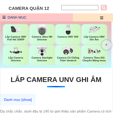
CAMERA QUẬN 12
DANH MỤC
Lắp Camera UNV
Camera UNV 360
Lắp Camera UNV
Camera Ultra HD
Full Hd 1080P
Ghi Âm
Uniview
Lắp Camera
Camera Starlight
Camera Có Chống
Camera Theo Dỏi
Uniview
Uniview
Trộm Vantech
Chuyển Động Imou
LẮP CAMERA UNV GHI ÂM
Dạ chắc chắn, dưới đây là 140 từ giới thiệu sản phẩm Camera có tích