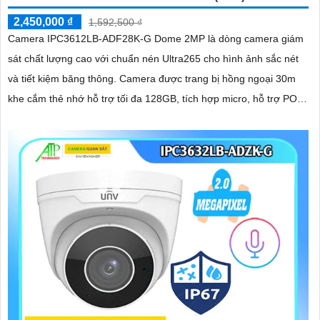
2,450,000 ₫
1,592,500 ₫
Camera IPC3612LB-ADF28K-G Dome 2MP là dòng camera giám
sát chất lượng cao với chuẩn nén Ultra265 cho hình ảnh sắc nét
và tiết kiệm băng thông. Camera được trang bị hồng ngoại 30m
khe cắm thẻ nhớ hỗ trợ tối đa 128GB, tích hợp micro, hỗ trợ POE
và đạt chuẩn chống nước, chống bụi IP67, phù hợp cho mọi điều
kiện lắp đặt