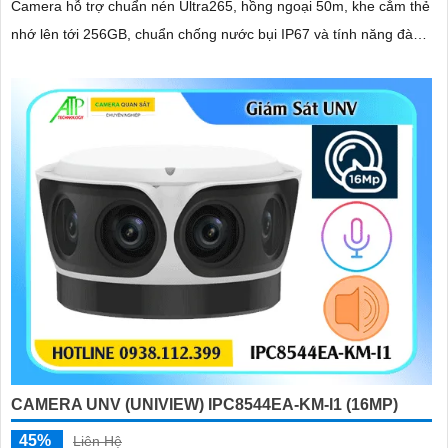
Camera hỗ trợ chuẩn nén Ultra265, hồng ngoại 50m, khe cắm thẻ
nhớ lên tới 256GB, chuẩn chống nước bụi IP67 và tính năng đàm
thoại hai chiều tiện lợi đây là giải pháp lý tưởng cho an ninh trong
nhà và ngoài trời
CAMERA UNV (UNIVIEW) IPC8544EA-KM-I1 (16MP)
45%
Liên Hệ