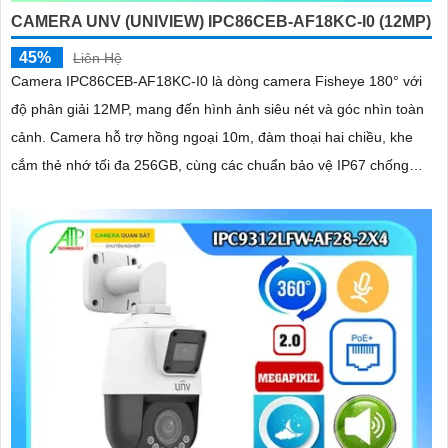
CAMERA UNV (UNIVIEW) IPC86CEB-AF18KC-I0 (12MP)
45%
Liên Hệ
Camera IPC86CEB-AF18KC-I0 là dòng camera Fisheye 180° với
độ phân giải 12MP, mang đến hình ảnh siêu nét và góc nhìn toàn
cảnh. Camera hỗ trợ hồng ngoại 10m, đàm thoại hai chiều, khe
cắm thẻ nhớ tối đa 256GB, cùng các chuẩn bảo vệ IP67 chống
nước, bụi và IK10 chống va đập