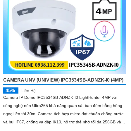
CAMERA UNV (UNIVIEW) IPC3534SB-ADNZK-I0 (4MP)
45%
Liên Hệ
Camera IP Dome IPC3534SB-ADNZK-I0 LightHunter 4MP với
công nghệ nén Ultra265 khả năng quan sát ban đêm bằng hồng
ngoại lên tới 30m. Camera tích hợp micro đạt chuẩn chống nước
và bụi IP67, chống va đập IK10, hỗ trợ thẻ nhớ tối đa 256GB và
PoE, phù hợp cho các giải pháp an ninh hiệu quả