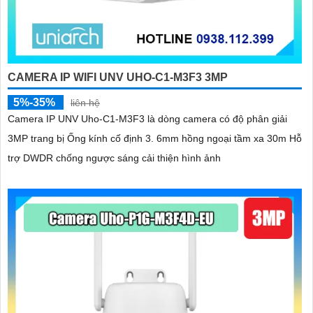
CAMERA IP WIFI UNV UHO-C1-M3F3 3MP
5%-35%
liên hệ
Camera IP UNV Uho-C1-M3F3 là dòng camera có độ phân giải
3MP trang bị Ống kính cố định 3. 6mm hồng ngoại tầm xa 30m Hỗ
trợ DWDR chống ngược sáng cải thiện hình ảnh