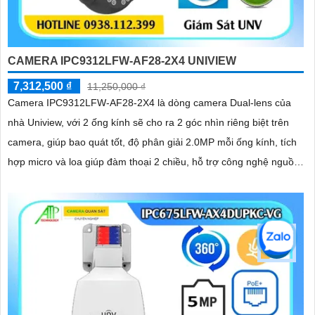
CAMERA IPC9312LFW-AF28-2X4 UNIVIEW
7,312,500 ₫
11,250,000 ₫
Camera IPC9312LFW-AF28-2X4 là dòng camera Dual-lens của
nhà Uniview, với 2 ống kính sẽ cho ra 2 góc nhìn riêng biệt trên
camera, giúp bao quát tốt, độ phân giải 2.0MP mỗi ống kính, tích
hợp micro và loa giúp đàm thoại 2 chiều, hỗ trợ công nghệ nguồn
PoE, trang bị đèn Led