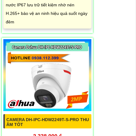
nước IP67 lưu trữ tiết kiệm nhờ nén
H.265+ bảo vệ an ninh hiệu quả suốt ngày
đêm
CAMERA DH-IPC-HDW2249T-S-PRO THU
ÂM TỐT