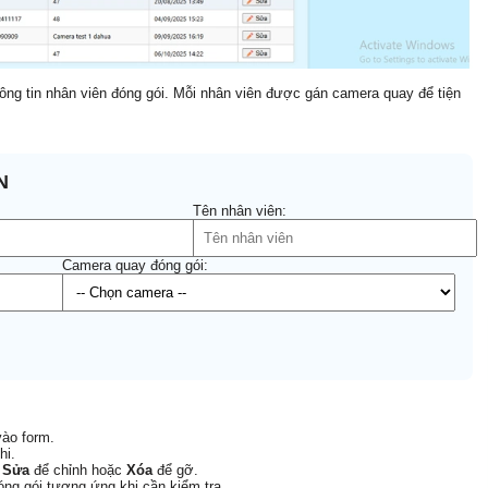
ông tin nhân viên đóng gói. Mỗi nhân viên được gán camera quay để tiện
N
Tên nhân viên:
Camera quay đóng gói:
vào form.
hi.
n
Sửa
để chỉnh hoặc
Xóa
để gỡ.
óng gói tương ứng khi cần kiểm tra.