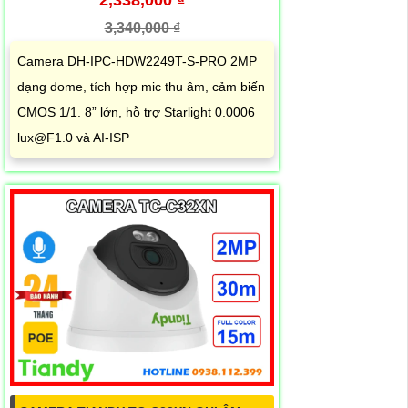
2,338,000 ₫
3,340,000 ₫
Camera DH-IPC-HDW2249T-S-PRO 2MP
dạng dome, tích hợp mic thu âm, cảm biến
CMOS 1/1. 8” lớn, hỗ trợ Starlight 0.0006
lux@F1.0 và AI-ISP