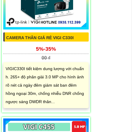
CAMERA THÂN GIÁ RẺ VIGI C330I
5%-35%
00 ₫
VIGIC330I tiết kiệm dung lượng với chuẩn
h. 265+ độ phân giải 3.0 MP cho hình ảnh
rõ nét cả ngày đêm giám sát ban đêm
hồng ngoại 30m, chống nhiễu DNR chống
ngược sáng DWDR thân...