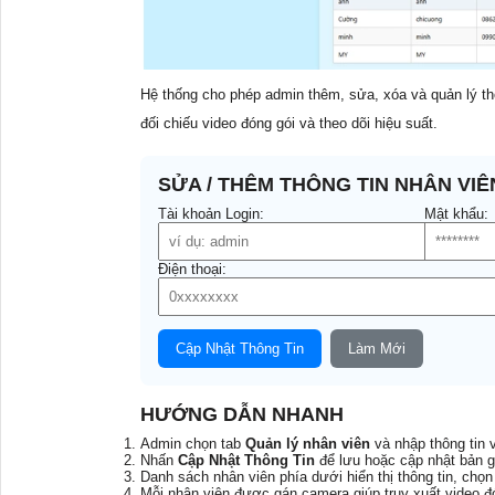
Hệ thống cho phép admin thêm, sửa, xóa và quản lý th
đối chiếu video đóng gói và theo dõi hiệu suất.
SỬA / THÊM THÔNG TIN NHÂN VIÊ
Tài khoản Login:
Mật khẩu:
Điện thoại:
Cập Nhật Thông Tin
Làm Mới
HƯỚNG DẪN NHANH
Admin chọn tab
Quản lý nhân viên
và nhập thông tin 
Nhấn
Cập Nhật Thông Tin
để lưu hoặc cập nhật bản g
Danh sách nhân viên phía dưới hiển thị thông tin, chọ
Mỗi nhân viên được gán camera giúp truy xuất video đ