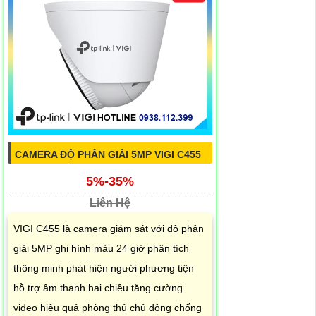
CAMERA ĐỘ PHÂN GIẢI 5MP VIGI C455
5%-35%
Liên Hệ
VIGI C455 là camera giám sát với độ phân
giải 5MP ghi hình màu 24 giờ phân tích
thông minh phát hiện người phương tiện
hỗ trợ âm thanh hai chiều tăng cường
video hiệu quả phòng thủ chủ động chống