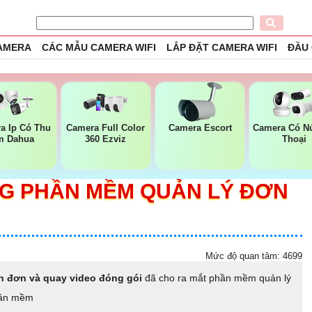
CAMERA
CÁC MẪU CAMERA WIFI
LẮP ĐẶT CAMERA WIFI
ĐẦU
a Ip Có Thu
Camera Full Color
Camera Escort
Camera Có Nú
m Dahua
360 Ezviz
Thoại
G PHẦN MỀM QUẢN LÝ ĐƠN
Mức độ quan tâm: 4699
n đơn và quay video đóng gói
đã cho ra mắt phần mềm quản lý
phần mềm