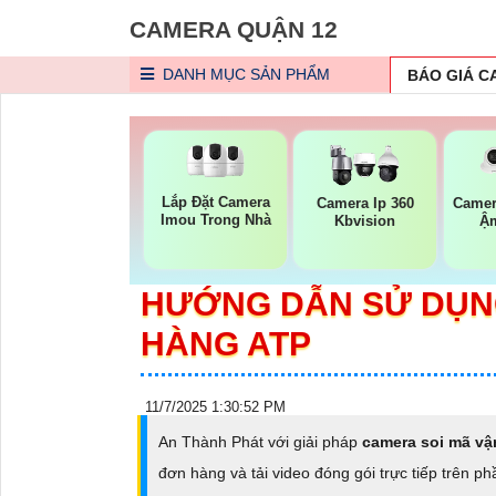
CAMERA QUẬN 12
DANH MỤC
SẢN PHẨM
BÁO GIÁ 
Lắp Đặt Camera
Camera Ip 360
Camer
Imou Trong Nhà
Kbvision
Ậ
HƯỚNG DẪN SỬ DỤN
HÀNG ATP
11/7/2025 1:30:52 PM
An Thành Phát với giải pháp
camera soi mã vậ
đơn hàng và tải video đóng gói trực tiếp trên 