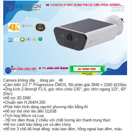
Camera không dây _ dùng pin _ 4K
•Cảm biến 1/2.7" Progressive CMOS, Độ phân giải 3840 × 2160 @15fps
•Ống kính 2.8mm@ F1.6, góc nhìn chéo 135°, góc nhìn ngang 113°, 60°
(Dọc)
•Hỗ trợ 3D DNR
•Chuấn nén H.264/H.265
•Phát hiện hình dáng người/ phương tiện bằng AI
•Hỗ trợ thẻ nhớ lên đến 512GB
•Tích hợp Micro và Loa
- Hỗ trợ đàm thoại 2 chiều với chất lượng âm thanh trung thực
•Hỗ trợ cảnh báo bằng còi và đèn chớp
•Hỗ trợ 3 chế độ hoạt động: màu ban đêm, hồng ngoại ban đêm, màu