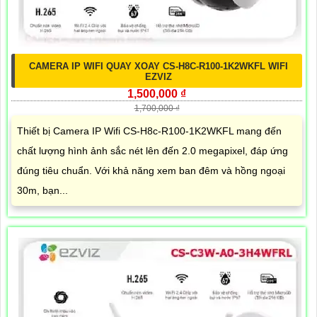
CAMERA IP WIFI QUAY XOAY CS-H8C-R100-1K2WKFL WIFI
EZVIZ
1,500,000 ₫
1,700,000 ₫
Thiết bị Camera IP Wifi CS-H8c-R100-1K2WKFL mang đến
chất lượng hình ảnh sắc nét lên đến 2.0 megapixel, đáp ứng
đúng tiêu chuẩn. Với khả năng xem ban đêm và hồng ngoại
30m, bạn...