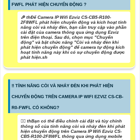
FWFL PHÁT HIỆN CHUYỂN ĐỘNG ?
️🎉 thĐể Camera IP Wifi Ezviz CS-CB5-R100-
2F8WFL phát hiện chuyển động và kích hoạt tính
năng còi và nháy đèn, bạn cần truy cập vào phần
cài đặt của camera thông qua ứng dụng Ezviz
trên điện thoại. Sau đó, chọn mục "Chuyển
động" và bật chức năng "Còi và nháy đèn khi
phát hiện chuyển động" để camera tự động kích
hoạt tính năng này khi có sự chuyển động được
phát hiện.sh
‼️ TÍNH NĂNG CÒI VÀ NHÁY ĐÈN KHI PHÁT HIỆN
CHUYỂN ĐỘNG TRÊN CAMERA IP WIFI EZVIZ CS-CB-
R0-FWFL CÓ KHÔNG?
❤️‍💋‍ thBạn có thể điều chỉnh cài đặt và tùy chỉnh
thông số của tính năng còi và nháy đèn khi phát
hiện chuyển động trên Camera IP Wifi Ezviz CS-
CB5-R100-2F8WFL thông qua ứng dụng mobile