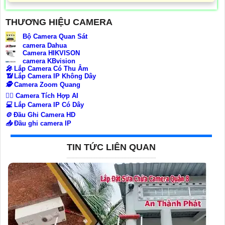
THƯƠNG HIỆU CAMERA
Bộ Camera Quan Sát
camera Dahua
Camera HIKVISON
camera KBvision
️🎤️
Lắp Camera Có Thu Âm
📶
Lắp Camera IP Không Dây
🕵️
Camera Zoom Quang
🧛‍♀️
Camera Tích Hợp AI
💻
Lắp Camera IP Có Dây
⚙️
Đầu Ghi Camera HD
📥
Đầu ghi camera IP
TIN TỨC LIÊN QUAN