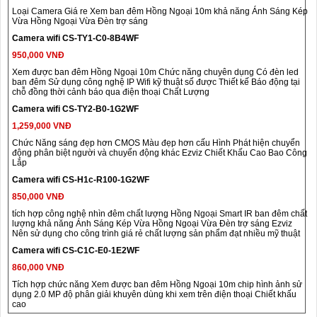
Loại Camera Giá re Xem ban đêm Hồng Ngoại 10m khả năng Ánh Sáng Kép
Vừa Hồng Ngoại Vừa Đèn trợ sáng
Camera wifi CS-TY1-C0-8B4WF
950,000 VNĐ
Xem được ban đêm Hồng Ngoại 10m Chức năng chuyên dụng Có đèn led
ban đêm Sử dụng công nghệ IP Wifi kỹ thuật số được Thiết kế Báo động tại
chỗ đồng thời cảnh báo qua điện thoại Chất Lượng
Camera wifi CS-TY2-B0-1G2WF
1,259,000 VNĐ
Chức Năng sáng đẹp hơn CMOS Màu đẹp hơn cấu Hình Phát hiện chuyển
động phân biệt người và chuyển động khác Ezviz Chiết Khấu Cao Bao Công
Lắp
Camera wifi CS-H1c-R100-1G2WF
850,000 VNĐ
tích hợp công nghệ nhìn đêm chất lượng Hồng Ngoại Smart IR ban đêm chất
lượng khả năng Ánh Sáng Kép Vừa Hồng Ngoại Vừa Đèn trợ sáng Ezviz
Nên sử dụng cho công trình giá rẻ chất lượng sản phẩm đạt nhiều mỹ thuật
Camera wifi CS-C1C-E0-1E2WF
860,000 VNĐ
Tích hợp chức năng Xem được ban đêm Hồng Ngoại 10m chip hình ảnh sử
dụng 2.0 MP độ phân giải khuyên dùng khi xem trên điện thoại Chiết khấu
cao