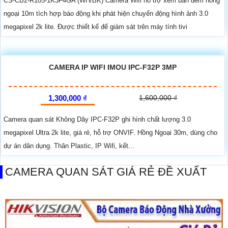
CS-CB2-R105-1K3F4GA (WH/BK) Camera Wifi hỗ trợ xem ban đêm hồng
ngoại 10m tích hợp báo động khi phát hiện chuyển động hình ảnh 3.0
megapixel 2k lite. Được thiết kế để giám sát trên máy tính tivi
CAMERA IP WIFI IMOU IPC-F32P 3MP
1,300,000 ₫
1,600,000 ₫
Camera quan sát Không Dây IPC-F32P ghi hình chất lượng 3.0
megapixel Ultra 2k lite, giá rẻ, hỗ trợ ONVIF. Hồng Ngoại 30m, dùng cho
dự án dân dụng. Thân Plastic, IP Wifi, kết...
CAMERA QUAN SÁT GIÁ RẺ ĐỀ XUẤT