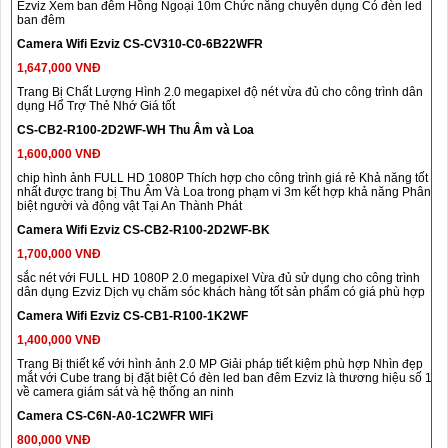
Ezviz Xem ban đêm Hồng Ngoại 10m Chức năng chuyên dụng Có đèn led
ban đêm
Camera Wifi Ezviz CS-CV310-C0-6B22WFR
1,647,000 VNĐ
Trang Bị Chất Lượng Hình 2.0 megapixel độ nét vừa đủ cho công trình dân
dụng Hổ Trợ Thẻ Nhớ Giá tốt
CS-CB2-R100-2D2WF-WH Thu Âm và Loa
1,600,000 VNĐ
chip hình ảnh FULL HD 1080P Thích hợp cho công trình giá rẻ Khả năng tốt
nhất được trang bị Thu Âm Và Loa trong phạm vi 3m kết hợp khả năng Phân
biệt người và động vật Tại An Thành Phát
Camera Wifi Ezviz CS-CB2-R100-2D2WF-BK
1,700,000 VNĐ
sắc nét với FULL HD 1080P 2.0 megapixel Vừa đủ sử dụng cho công trình
dân dụng Ezviz Dịch vụ chăm sóc khách hàng tốt sản phẩm có giá phù hợp
Camera Wifi Ezviz CS-CB1-R100-1K2WF
1,400,000 VNĐ
Trang Bị thiết kế với hình ảnh 2.0 MP Giải pháp tiết kiệm phù hợp Nhìn đẹp
mắt với Cube trang bị đặt biệt Có đèn led ban đêm Ezviz là thương hiệu số 1
về camera giám sát và hệ thống an ninh
Camera CS-C6N-A0-1C2WFR WIFi
800,000 VNĐ