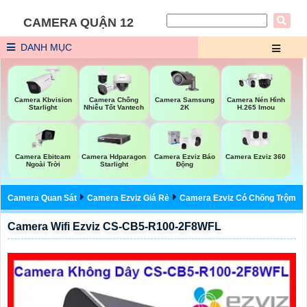
CAMERA QUẬN 12
DANH MỤC
Camera Samsung
Camera Kbvision
Camera Chống
Camera Nén Hình
2K
Starlight
Nhiễu Tốt Vantech
H.265 Imou
Camera Ebitcam
Camera Ezviz 360
Camera Hdparagon
Camera Ezviz Báo
Ngoài Trời
Starlight
Động
Camera Quan Sát
Camera Ezviz Giá Rẻ
Camera Ezviz Có Chống Trộm
Camera Wifi Ezviz CS-CB5-R100-2F8WFL