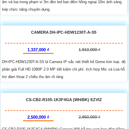
âm và loa trong phạm vi 3m đèn led ban đêm hồng ngoại 10m ánh sáng
kép chức năng chuyên dụng
CAMERA DH-IPC-HDW1230T-A-S5
1,337,000 ₫
1,910,000 ₫
DH-IPC-HDW1230T-A-S5 là Camera IP sắc nét thiết kế Dome kim loại. độ
phân giải Full HD 1080P 2.0 MP tiết kiệm chi phí. tích hợp Mic và Loa hỗ
trợ đàm thoại 2 chiều thu âm rõ ràng
CS-CB2-R105-1K3F4GA (WH/BK) EZVIZ
2,500,000 ₫
2,850,000 ₫