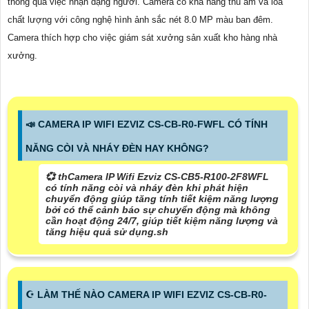
thông qua việc nhận dạng người. Camera có khả năng thu âm và loa
chất lượng với công nghệ hình ảnh sắc nét 8.0 MP màu ban đêm.
Camera thích hợp cho việc giám sát xưởng sản xuất kho hàng nhà
xưởng.
📣 CAMERA IP WIFI EZVIZ CS-CB-R0-FWFL CÓ TÍNH
NĂNG CÒI VÀ NHÁY ĐÈN HAY KHÔNG?
💞 thCamera IP Wifi Ezviz CS-CB5-R100-2F8WFL
có tính năng còi và nháy đèn khi phát hiện
chuyển động giúp tăng tính tiết kiệm năng lượng
bởi có thể cảnh báo sự chuyển động mà không
cần hoạt động 24/7, giúp tiết kiệm năng lượng và
tăng hiệu quả sử dụng.sh
☪ LÀM THẾ NÀO CAMERA IP WIFI EZVIZ CS-CB-R0-