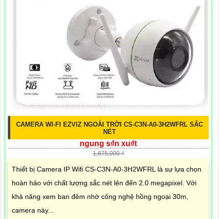
CAMERA WI-FI EZVIZ NGOÀI TRỜI CS-C3N-A0-3H2WFRL SẮC
NÉT
ngung s₫n xu₫t
1,675,000 ₫
Thiết bị Camera IP Wifi CS-C3N-A0-3H2WFRL là sự lựa chọn
hoàn hảo với chất lượng sắc nét lên đến 2.0 megapixel. Với
khả năng xem ban đêm nhờ công nghệ hồng ngoại 30m,
camera này...