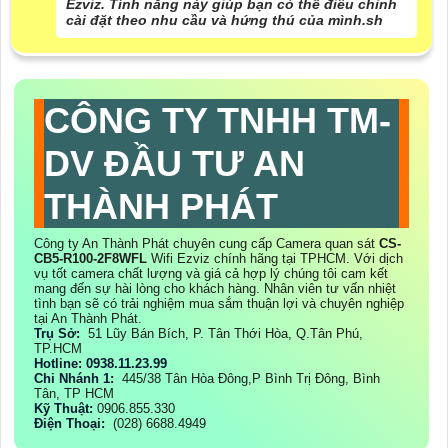
Ezviz. Tính năng này giúp bạn có thể điều chỉnh
cài đặt theo nhu cầu và hứng thú của mình.sh
CÔNG TY TNHH TM-
DV ĐẦU TƯ AN
THÀNH PHÁT
Công ty An Thành Phát chuyên cung cấp Camera quan sát
CS-
CB5-R100-2F8WFL
Wifi Ezviz chính hãng tại TPHCM. Với dịch
vụ tốt camera chất lượng và giá cả hợp lý chúng tôi cam kết
mang đến sự hài lòng cho khách hàng. Nhân viên tư vấn nhiệt
tình bạn sẽ có trải nghiệm mua sắm thuận lợi và chuyên nghiệp
tại An Thành Phát.
Trụ Sở:
51 Lũy Bán Bích, P. Tân Thới Hòa, Q.Tân Phú,
TP.HCM
Hotline: 0938.11.23.99
Chi Nhánh 1:
445/38 Tân Hòa Đông,P Bình Trị Đông, Bình
Tân, TP HCM
Kỹ Thuật:
0906.855.330
Điện Thoại:
(028) 6688.4949