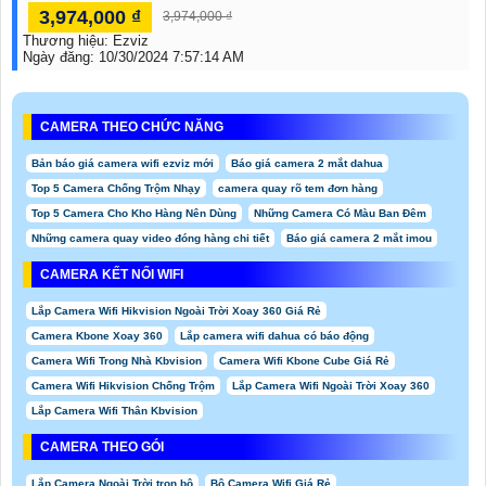
3,974,000 ₫
3,974,000 ₫
Thương hiệu:
Ezviz
Ngày đăng:
10/30/2024 7:57:14 AM
CAMERA THEO CHỨC NĂNG
Bản báo giá camera wifi ezviz mới
Báo giá camera 2 mắt dahua
Top 5 Camera Chống Trộm Nhạy
camera quay rõ tem đơn hàng
Top 5 Camera Cho Kho Hàng Nên Dùng
Những Camera Có Màu Ban Đêm
Những camera quay video đóng hàng chi tiết
Báo giá camera 2 mắt imou
CAMERA KẾT NỐI WIFI
Lắp Camera Wifi Hikvision Ngoài Trời Xoay 360 Giá Rẻ
Camera Kbone Xoay 360
Lắp camera wifi dahua có báo động
Camera Wifi Trong Nhà Kbvision
Camera Wifi Kbone Cube Giá Rẻ
Camera Wifi Hikvision Chống Trộm
Lắp Camera Wifi Ngoài Trời Xoay 360
Lắp Camera Wifi Thân Kbvision
CAMERA THEO GÓI
Lắp Camera Ngoài Trời trọn bộ
Bộ Camera Wifi Giá Rẻ