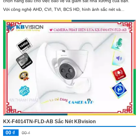
chọn hàng đầu cho việc bảo vệ và giám sát nhà xưởng của bạn.
Với công nghệ AHD, CVI, TVI, BCS HD, hình ảnh sắc nét và...
KX-F4014TN-FLD-AB Sắc Nét KBvision
00 ₫
00 ₫