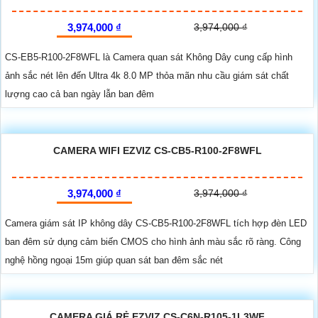
3,974,000 ₫
3,974,000 ₫
CS-EB5-R100-2F8WFL là Camera quan sát Không Dây cung cấp hình
ảnh sắc nét lên đến Ultra 4k 8.0 MP thỏa mãn nhu cầu giám sát chất
lượng cao cả ban ngày lẫn ban đêm
CAMERA WIFI EZVIZ CS-CB5-R100-2F8WFL
3,974,000 ₫
3,974,000 ₫
Camera giám sát IP không dây CS-CB5-R100-2F8WFL tích hợp đèn LED
ban đêm sử dụng cảm biến CMOS cho hình ảnh màu sắc rõ ràng. Công
nghệ hồng ngoại 15m giúp quan sát ban đêm sắc nét
CAMERA GIÁ RẺ EZVIZ CS-C6N-R105-1L3WF