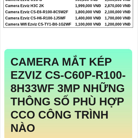
Camera Ezviz H3C 2K
1,999,000 VNĐ
2,870,000 VNĐ
Camera Ezviz CS-E6-R100-8C5W2F
1,800,000 VNĐ
2,100,000 VNĐ
Camera Ezviz CS-H6-R100-1J5WF
1,400,000 VNĐ
1,700,000 VNĐ
Camera Wifi Ezviz CS-TY1-B0-1G2WF
1,100,000 VNĐ
1,200,000 VNĐ
CAMERA MẮT KÉP
EZVIZ
CS-C60P-R100-
8H33WF
3MP NHỮNG
THÔNG SỐ PHÙ HỢP
CCO CÔNG TRÌNH
NÀO