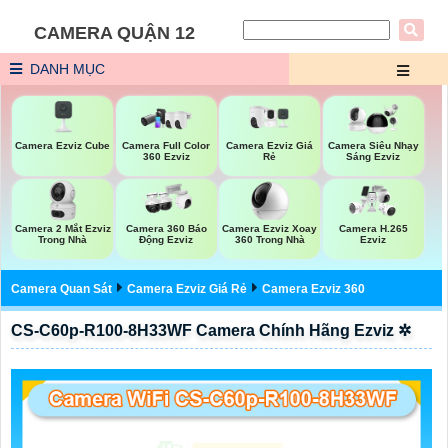
CAMERA QUẬN 12
DANH MỤC
Camera Ezviz Cube
Camera Ezviz Giá
Camera Full Color
Camera Siêu Nhạy
Rẻ
360 Ezviz
Sáng Ezviz
Camera 2 Mắt Ezviz
Camera Ezviz Xoay
Camera 360 Báo
Camera H.265
Trong Nhà
360 Trong Nhà
Động Ezviz
Ezviz
Camera Quan Sát
Camera Ezviz Giá Rẻ
Camera Ezviz 360
CS-C60p-R100-8H33WF Camera Chính Hãng Ezviz ✲