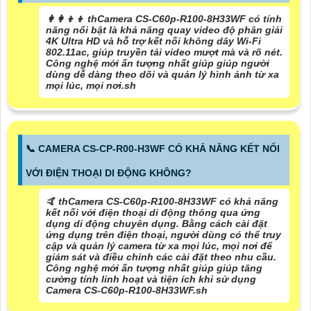
👩‍👩‍👦‍👦 thCamera CS-C60p-R100-8H33WF có tính
năng nổi bật là khả năng quay video độ phân giải
4K Ultra HD và hỗ trợ kết nối không dây Wi-Fi
802.11ac, giúp truyền tải video mượt mà và rõ nét.
Công nghệ mới ấn tượng nhất giúp giúp người
dùng dễ dàng theo dõi và quản lý hình ảnh từ xa
mọi lúc, mọi nơi.sh
📞 CAMERA CS-CP-R00-H3WF CÓ KHẢ NĂNG KẾT NỐI
VỚI ĐIỆN THOẠI DI ĐỘNG KHÔNG?
🤙 thCamera CS-C60p-R100-8H33WF có khả năng
kết nối với điện thoại di động thông qua ứng
dụng di động chuyên dụng. Bằng cách cài đặt
ứng dụng trên điện thoại, người dùng có thể truy
cập và quản lý camera từ xa mọi lúc, mọi nơi để
giám sát và điều chỉnh các cài đặt theo nhu cầu.
Công nghệ mới ấn tượng nhất giúp giúp tăng
cường tính linh hoạt và tiện ích khi sử dụng
Camera CS-C60p-R100-8H33WF.sh