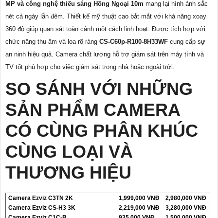
MP và công nghệ thiếu sáng Hồng Ngoại 10m
mang lại hình ảnh sắc
nét cả ngày lẫn đêm. Thiết kế mỹ thuật cao bắt mắt với khả năng xoay
360 độ giúp quan sát toàn cảnh một cách linh hoạt. Được tích hợp với
chức năng thu âm và loa rõ ràng
CS-C60p-R100-8H33WF
cung cấp sự
an ninh hiệu quả. Camera chất lượng hỗ trợ giám sát trên máy tính và
TV tốt phù hợp cho việc giám sát trong nhà hoặc ngoài trời.
SO SÁNH VỚI NHỮNG
SẢN PHẨM CAMERA
CÓ CÙNG PHÂN KHÚC
CÙNG LOẠI VÀ
THƯƠNG HIỆU
Camera Ezviz C3TN 2K
1,999,000 VNĐ
2,980,000 VNĐ
Camera Ezviz CS-H3 3K
2,219,000 VNĐ
3,280,000 VNĐ
Camera Ezviz C1C-B
935,000 VNĐ
1,500,000 VNĐ