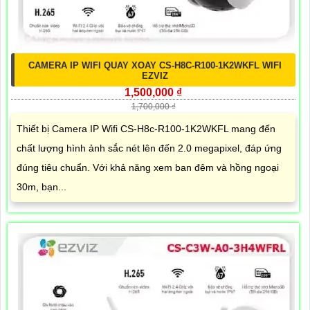
CAMERA IP WIFI QUAY XOAY CS-H8C-R100-1K2WKFL WIFI
EZVIZ
1,500,000 ₫
1,700,000 ₫
Thiết bị Camera IP Wifi CS-H8c-R100-1K2WKFL mang đến
chất lượng hình ảnh sắc nét lên đến 2.0 megapixel, đáp ứng
đúng tiêu chuẩn. Với khả năng xem ban đêm và hồng ngoại
30m, bạn...