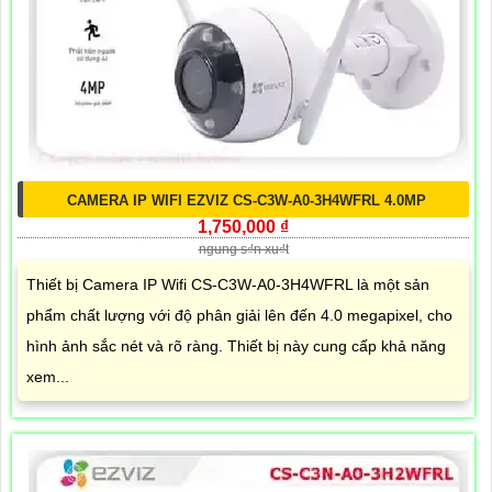
CAMERA IP WIFI EZVIZ CS-C3W-A0-3H4WFRL 4.0MP
1,750,000 ₫
ngung s₫n xu₫t
Thiết bị Camera IP Wifi CS-C3W-A0-3H4WFRL là một sản
phẩm chất lượng với độ phân giải lên đến 4.0 megapixel, cho
hình ảnh sắc nét và rõ ràng. Thiết bị này cung cấp khả năng
xem...