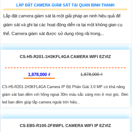
LẮP ĐẶT CAMERA GIÁM SÁT TẠI QUAN BINH THANH
Lắp đặt camera giám sát là một giải pháp an ninh hiệu quả để
giám sát và ghi lại các hoạt động diễn ra tại một không gian cụ
thể. Camera giám sát được sử dụng rộng rãi trong...
CS-H5-R201-1H3KFL4GA CAMERA WIFI EZVIZ
1,878,000 ₫
1,878,000 ₫
CS-H5-R201-1H3KFL4GA Camera IP Độ Phân Giải 3.0 MP có khả năng
giám sát ban đêm với hồng ngoại 30m màu sắc sáng mịn ở mọi góc. Đèn
led ban đêm giúp lắp camera ngoài trời hiệu...
CS-EB5-R100-2F8WFL CAMERA WIFI IP EZVIZ