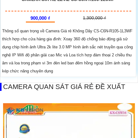
900,000 ₫
1,300,000 ₫
Thông số quan trọng về Camera Giá rẻ Không Dây CS-C6N-R105-1L3WF
thích hợp cho cửa hàng gia đình: Xoay 360 độ chống báo động giả sử
dụng chip hình ảnh Ultra 2k lite 3.0 MP hình ảnh sắc nét truyền qua công
nghệ IP Wifi độ phân giải cao Mic và Loa tích hợp đàm thoại 2 chiều thu
âm và loa trong phạm vi 3m đèn led ban đêm hồng ngoại 10m ánh sáng
kép chức năng chuyên dụng
CAMERA QUAN SÁT GIÁ RẺ ĐỀ XUẤT