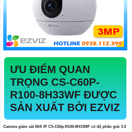
ƯU ĐIỂM QUAN
TRỌNG
CS-C60P-
R100-8H33WF
ĐƯỢC
SẢN XUẤT BỞI EZVIZ
Camera giám sát Wifi IP CS-C60p-R100-8H33WF có độ phân giải 3.0