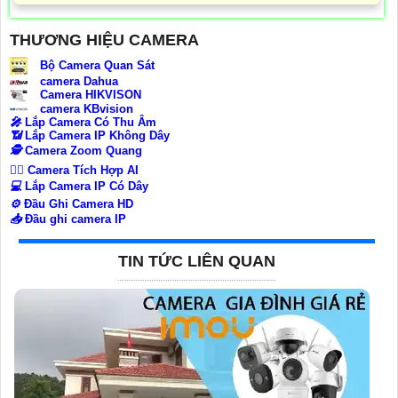
THƯƠNG HIỆU CAMERA
Bộ Camera Quan Sát
camera Dahua
Camera HIKVISON
camera KBvision
️🎤️
Lắp Camera Có Thu Âm
📶
Lắp Camera IP Không Dây
🕵️
Camera Zoom Quang
🧛‍♀️
Camera Tích Hợp AI
💻
Lắp Camera IP Có Dây
⚙️
Đầu Ghi Camera HD
📥
Đầu ghi camera IP
TIN TỨC LIÊN QUAN