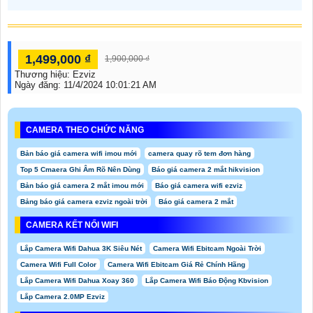
1,499,000 ₫
1,900,000 ₫
Thương hiệu:
Ezviz
Ngày đăng:
11/4/2024 10:01:21 AM
CAMERA THEO CHỨC NĂNG
Bản báo giá camera wifi imou mới
camera quay rõ tem đơn hàng
Top 5 Cmaera Ghi Âm Rõ Nên Dùng
Báo giá camera 2 mắt hikvision
Bản báo giá camera 2 mắt imou mới
Báo giá camera wifi ezviz
Bảng báo giá camera ezviz ngoài trời
Báo giá camera 2 mắt
CAMERA KẾT NỐI WIFI
Lắp Camera Wifi Dahua 3K Siêu Nét
Camera Wifi Ebitcam Ngoài Trời
Camera Wifi Full Color
Camera Wifi Ebitcam Giá Rẻ Chính Hãng
Lắp Camera Wifi Dahua Xoay 360
Lắp Camera Wifi Báo Động Kbvision
Lắp Camera 2.0MP Ezviz