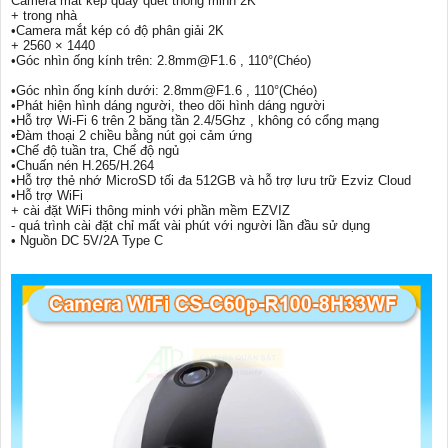
Camera mắt kép quay quét thông minh 2K
+ trong nhà
•Camera mắt kép có độ phân giải 2K
+ 2560 × 1440
•Góc nhìn ống kính trên: 2.8mm@F1.6 , 110°(Chéo)
•Góc nhìn ống kính dưới: 2.8mm@F1.6 , 110°(Chéo)
•Phát hiện hình dáng người, theo dõi hình dáng người
•Hỗ trợ Wi-Fi 6 trên 2 băng tần 2.4/5Ghz , không có cổng mạng
•Đàm thoại 2 chiều bằng nút gọi cảm ứng
•Chế độ tuần tra, Chế độ ngủ
•Chuấn nén H.265/H.264
•Hỗ trợ thẻ nhớ MicroSD tối đa 512GB và hỗ trợ lưu trữ Ezviz Cloud
•Hỗ trợ WiFi
+ cài đặt WiFi thông minh với phần mềm EZVIZ
- quá trình cài đặt chỉ mất vài phút với người lần đầu sử dụng
• Nguồn DC 5V/2A Type C