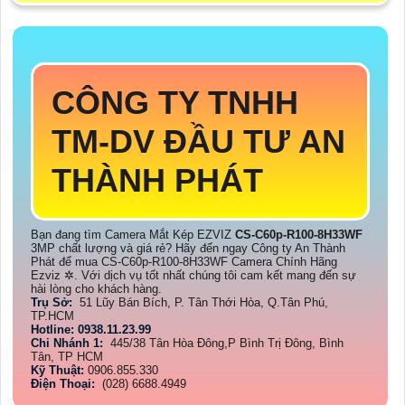
CÔNG TY TNHH
TM-DV ĐẦU TƯ AN
THÀNH PHÁT
Bạn đang tìm Camera Mắt Kép EZVIZ
CS-C60p-R100-8H33WF
3MP chất lượng và giá rẻ? Hãy đến ngay Công ty An Thành
Phát để mua CS-C60p-R100-8H33WF Camera Chính Hãng
Ezviz ✲. Với dịch vụ tốt nhất chúng tôi cam kết mang đến sự
hài lòng cho khách hàng.
Trụ Sở:
51 Lũy Bán Bích, P. Tân Thới Hòa, Q.Tân Phú,
TP.HCM
Hotline: 0938.11.23.99
Chi Nhánh 1:
445/38 Tân Hòa Đông,P Bình Trị Đông, Bình
Tân, TP HCM
Kỹ Thuật:
0906.855.330
Điện Thoại:
(028) 6688.4949