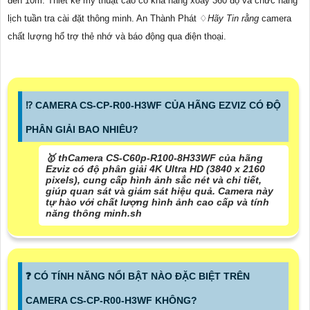
đến 10m. Thiết kế mỹ thuật cao có khả năng xoay 360 độ và chức năng
lịch tuần tra cài đặt thông minh. An Thành Phát ♢
Hãy Tin rằng
camera
chất lượng hổ trợ thẻ nhớ và báo động qua điện thoại.
⁉️ CAMERA CS-CP-R00-H3WF CỦA HÃNG EZVIZ CÓ ĐỘ
PHÂN GIẢI BAO NHIÊU?
🥇 thCamera CS-C60p-R100-8H33WF của hãng
Ezviz có độ phân giải 4K Ultra HD (3840 x 2160
pixels), cung cấp hình ảnh sắc nét và chi tiết,
giúp quan sát và giám sát hiệu quả. Camera này
tự hào với chất lượng hình ảnh cao cấp và tính
năng thông minh.sh
️❓ CÓ TÍNH NĂNG NỔI BẬT NÀO ĐẶC BIỆT TRÊN
CAMERA CS-CP-R00-H3WF KHÔNG?