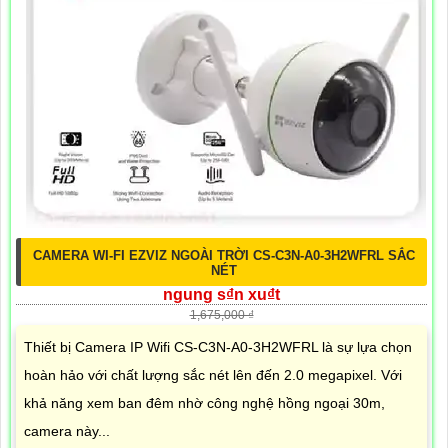
CAMERA WI-FI EZVIZ NGOÀI TRỜI CS-C3N-A0-3H2WFRL SẮC
NÉT
ngung s₫n xu₫t
1,675,000 ₫
Thiết bị Camera IP Wifi CS-C3N-A0-3H2WFRL là sự lựa chọn
hoàn hảo với chất lượng sắc nét lên đến 2.0 megapixel. Với
khả năng xem ban đêm nhờ công nghệ hồng ngoại 30m,
camera này...