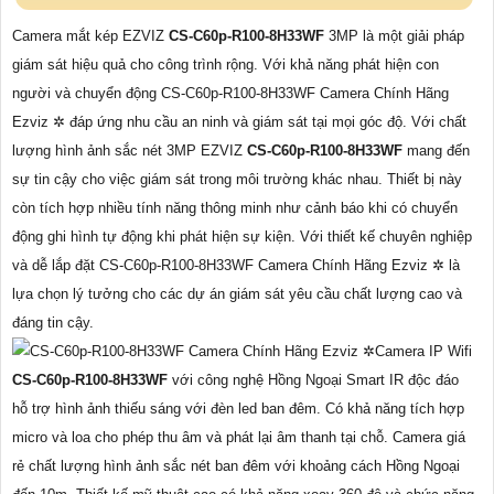
Camera mắt kép EZVIZ
CS-C60p-R100-8H33WF
3MP là một giải pháp
giám sát hiệu quả cho công trình rộng. Với khả năng phát hiện con
người và chuyển động CS-C60p-R100-8H33WF Camera Chính Hãng
Ezviz ✲ đáp ứng nhu cầu an ninh và giám sát tại mọi góc độ. Với chất
lượng hình ảnh sắc nét 3MP EZVIZ
CS-C60p-R100-8H33WF
mang đến
sự tin cậy cho việc giám sát trong môi trường khác nhau. Thiết bị này
còn tích hợp nhiều tính năng thông minh như cảnh báo khi có chuyển
động ghi hình tự động khi phát hiện sự kiện. Với thiết kế chuyên nghiệp
và dễ lắp đặt CS-C60p-R100-8H33WF Camera Chính Hãng Ezviz ✲ là
lựa chọn lý tưởng cho các dự án giám sát yêu cầu chất lượng cao và
đáng tin cậy.
Camera IP Wifi
CS-C60p-R100-8H33WF
với công nghệ Hồng Ngoại Smart IR độc đáo
hỗ trợ hình ảnh thiếu sáng với đèn led ban đêm. Có khả năng tích hợp
micro và loa cho phép thu âm và phát lại âm thanh tại chỗ. Camera giá
rẻ chất lượng hình ảnh sắc nét ban đêm với khoảng cách Hồng Ngoại