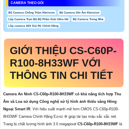
CAMERA THEO GÓI
Bộ Camera Chống Trộm Kbvision
Bộ Camera Ghi Âm Kbvision
Lắp Camera Trọn Bộ Độ Phân Giải Ultra Hd
Bộ Camera Trong Nhà
Lắp camera 360 Giá Rẻ Chính Hãng
GIỚI THIỆU
CS-C60P-
R100-8H33WF
VỚI
THÔNG TIN CHI TIẾT
Camera An Ninh CS-C60p-R100-8H33WF có khả năng tích hợp Thu
Âm và Loa sử dụng Công nghệ xử lý hình ảnh thiếu sáng Hồng
Ngoại Smart IR
. Với hiệu suất mạnh mẽ hơn CMOS CS-C60p-R100-
8H33WF Camera Chính Hãng Ezviz ✲ giúp tái tạo màu sắc sắc nét.
Trang bị chất lượng hình ảnh 3.0 megapixel
CS-C60p-R100-8H33WF
là