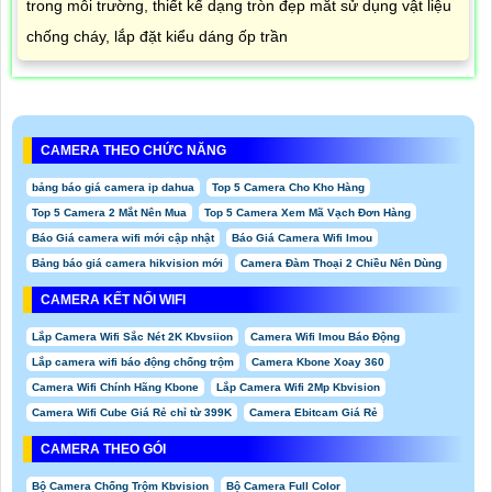
trong môi trường, thiết kế dạng tròn đẹp mắt sử dụng vật liệu
chống cháy, lắp đặt kiểu dáng ốp trần
CAMERA THEO CHỨC NĂNG
bảng báo giá camera ip dahua
Top 5 Camera Cho Kho Hàng
Top 5 Camera 2 Mắt Nên Mua
Top 5 Camera Xem Mã Vạch Đơn Hàng
Báo Giá camera wifi mới cập nhật
Báo Giá Camera Wifi Imou
Bảng báo giá camera hikvision mới
Camera Đàm Thoại 2 Chiều Nên Dùng
CAMERA KẾT NỐI WIFI
Lắp Camera Wifi Sắc Nét 2K Kbvsiion
Camera Wifi Imou Báo Động
Lắp camera wifi báo động chống trộm
Camera Kbone Xoay 360
Camera Wifi Chính Hãng Kbone
Lắp Camera Wifi 2Mp Kbvision
Camera Wifi Cube Giá Rẻ chỉ từ 399K
Camera Ebitcam Giá Rẻ
CAMERA THEO GÓI
Bộ Camera Chống Trộm Kbvision
Bộ Camera Full Color