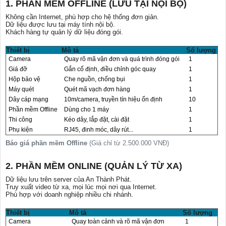
1. PHẦN MỀM OFFLINE (LƯU TẠI NỘI BỘ)
Không cần Internet, phù hợp cho hệ thống đơn giản.
Dữ liệu được lưu tại máy tính nội bộ.
Khách hàng tự quản lý dữ liệu đóng gói.
Thiết bị
Mô tả
Số lượng
Camera
Quay rõ mã vận đơn và quá trình đóng gói
1
Giá đỡ
Gắn cố định, điều chỉnh góc quay
1
Hộp bảo vệ
Che nguồn, chống bụi
1
Máy quét
Quét mã vạch đơn hàng
1
Dây cáp mạng
10m/camera, truyền tín hiệu ổn định
10
Phần mềm Offline
Dùng cho 1 máy
1
Thi công
Kéo dây, lắp đặt, cài đặt
1
Phụ kiện
RJ45, đinh móc, dây rút...
1
Báo giá phần mềm Offline
(Giá chỉ từ
2.500.000 VNĐ
)
2. PHẦN MỀM ONLINE (QUẢN LÝ TỪ XA)
Dữ liệu lưu trên server của An Thành Phát.
Truy xuất video từ xa, mọi lúc mọi nơi qua Internet.
Phù hợp với doanh nghiệp nhiều chi nhánh.
Thiết bị
Mô tả
Số lượng
Camera
Quay toàn cảnh và rõ mã vận đơn
1