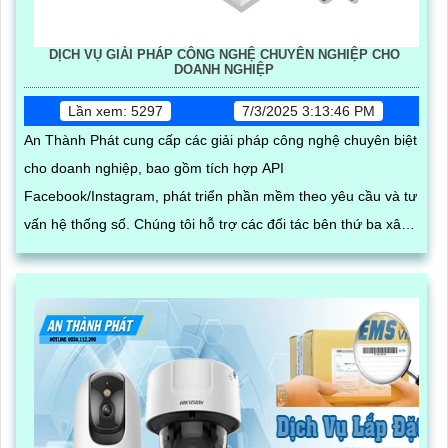
DỊCH VỤ GIẢI PHÁP CÔNG NGHỆ CHUYÊN NGHIỆP CHO
DOANH NGHIỆP
Lần xem: 5297
7/3/2025 3:13:46 PM
An Thành Phát cung cấp các giải pháp công nghệ chuyên biệt
cho doanh nghiệp, bao gồm tích hợp API
Facebook/Instagram, phát triển phần mềm theo yêu cầu và tư
vấn hệ thống số. Chúng tôi hỗ trợ các đối tác bên thứ ba xây
dựng, vận hành và mở rộng hệ thống trên nền tảng mạng xã
hội, giúp tối ưu hóa quy trình kinh doanh và kết nối khách
hàng hiệu quả trong thời đại số