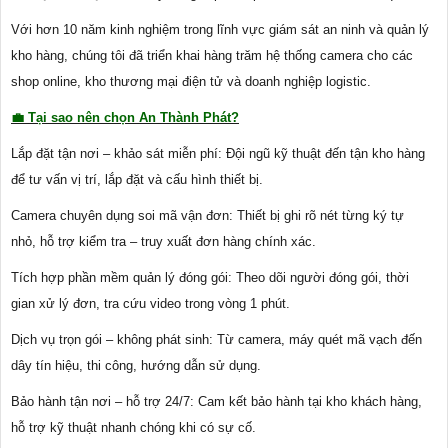
Với hơn 10 năm kinh nghiệm trong lĩnh vực giám sát an ninh và quản lý
kho hàng, chúng tôi đã triển khai hàng trăm hệ thống camera cho các
shop online, kho thương mại điện tử và doanh nghiệp logistic.
💼 Tại sao nên chọn An Thành Phát?
Lắp đặt tận nơi – khảo sát miễn phí: Đội ngũ kỹ thuật đến tận kho hàng
để tư vấn vị trí, lắp đặt và cấu hình thiết bị.
Camera chuyên dụng soi mã vận đơn: Thiết bị ghi rõ nét từng ký tự
nhỏ, hỗ trợ kiểm tra – truy xuất đơn hàng chính xác.
Tích hợp phần mềm quản lý đóng gói: Theo dõi người đóng gói, thời
gian xử lý đơn, tra cứu video trong vòng 1 phút.
Dịch vụ trọn gói – không phát sinh: Từ camera, máy quét mã vạch đến
dây tín hiệu, thi công, hướng dẫn sử dụng.
Bảo hành tận nơi – hỗ trợ 24/7: Cam kết bảo hành tại kho khách hàng,
hỗ trợ kỹ thuật nhanh chóng khi có sự cố.