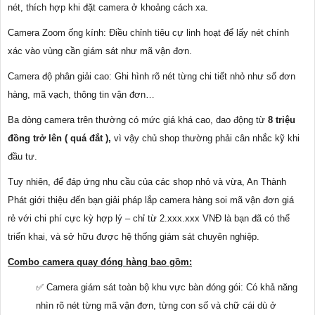
nét, thích hợp khi đặt camera ở khoảng cách xa.
Camera Zoom ống kính: Điều chỉnh tiêu cự linh hoạt để lấy nét chính
xác vào vùng cần giám sát như mã vận đơn.
Camera độ phân giải cao: Ghi hình rõ nét từng chi tiết nhỏ như số đơn
hàng, mã vạch, thông tin vận đơn…
Ba dòng camera trên thường có mức giá khá cao, dao động từ
8 triệu
đồng trở lên ( quá đắt ),
vì vậy chủ shop thường phải cân nhắc kỹ khi
đầu tư.
Tuy nhiên, để đáp ứng nhu cầu của các shop nhỏ và vừa, An Thành
Phát giới thiệu đến bạn giải pháp lắp camera hàng soi mã vận đơn giá
rẻ với chi phí cực kỳ hợp lý – chỉ từ 2.xxx.xxx VNĐ là bạn đã có thể
triển khai, và sở hữu được hệ thống giám sát chuyên nghiệp.
Combo camera quay đóng hàng bao gồm:
✅ Camera giám sát toàn bộ khu vực bàn đóng gói: Có khả năng
nhìn rõ nét từng mã vận đơn, từng con số và chữ cái dù ở