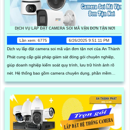
DỊCH VỤ LẮP ĐẶT CAMERA SOI MÃ VẬN ĐƠN TẬN NƠI
Lần xem: 6775
6/26/2025 9:51:11 PM
Dịch vụ lắp đặt camera soi mã vận đơn tận nơi của An Thành
Phát cung cấp giải pháp giám sát đóng gói chuyên nghiệp,
giúp doanh nghiệp kiểm soát quy trình, lưu trữ hình ảnh rõ
nét. Hệ thống bao gồm camera chuyên dụng, phần mềm
quản lý đơn hàng, thiết bị quét mã vạch cùng phụ kiện thi
công, lắp đặt hoàn chỉnh tại kho hàng, đảm bảo hoạt động ổn
định và hỗ trợ kỹ thuật tận nơi