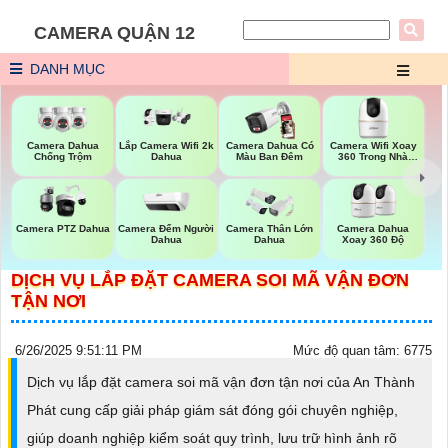
CAMERA QUẬN 12
DANH MỤC
Camera Wifi Xoay
Camera Dahua
Lắp Camera Wifi 2k
Camera Dahua Có
360 Trong Nhà
Chống Trộm
Dahua
Màu Ban Đêm
Dahua
Camera Đếm Người
Camera PTZ Dahua
Camera Thân Lớn
Camera Dahua
Dahua
Dahua
Xoay 360 Độ
DỊCH VỤ LẮP ĐẶT CAMERA SOI MÃ VẬN ĐƠN
TẬN NƠI
6/26/2025 9:51:11 PM
Mức độ quan tâm: 6775
Dịch vụ lắp đặt camera soi mã vận đơn tận nơi của An Thành
Phát cung cấp giải pháp giám sát đóng gói chuyên nghiệp,
giúp doanh nghiệp kiểm soát quy trình, lưu trữ hình ảnh rõ