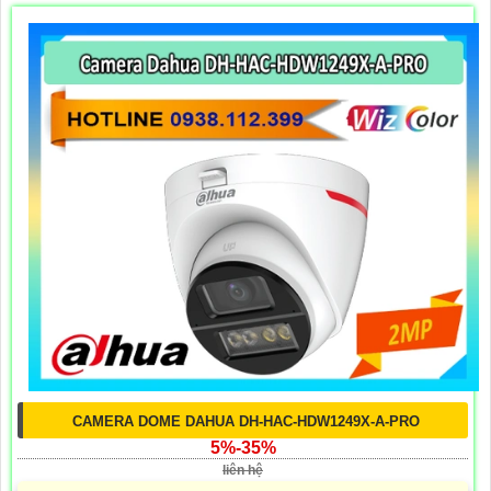
CAMERA DOME DAHUA DH-HAC-HDW1249X-A-PRO
5%-35%
liên hệ