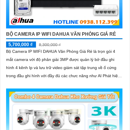
BỘ CAMERA IP WIFI DAHUA VĂN PHÒNG GIÁ RẺ
5,700,000 ₫
8,300,000 ₫
Bộ Camera IP WIFI DAHUA Văn Phòng Giá Rẻ là trọn gói 4
mắt camera với độ phân giải 3MP được quản lý bở đầu ghi
hình 4 kênh Ip và lưu trữ video giám sát tập trung về ổ cứng
trong đầu ghi hình với đầy đủ các chưc năng như AI Phát hiện
chuyển động, đàm thoại âm thanh 2 chiều và giám sát có màu
vào ban đêm