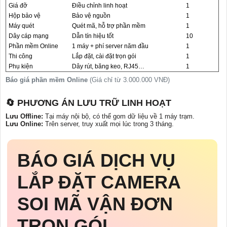
Giá đỡ
Điều chỉnh linh hoạt
1
Hộp bảo vệ
Bảo vệ nguồn
1
Máy quét
Quét mã, hỗ trợ phần mềm
1
Dây cáp mạng
Dẫn tín hiệu tốt
10
Phần mềm Online
1 máy + phí server năm đầu
1
Thi công
Lắp đặt, cài đặt trọn gói
1
Phụ kiện
Dây rút, băng keo, RJ45…
1
Báo giá phần mềm Online
(Giá chỉ từ
3.000.000 VNĐ
)
🔄 PHƯƠNG ÁN LƯU TRỮ LINH HOẠT
Lưu Offline:
Tại máy nội bộ, có thể gom dữ liệu về 1 máy trạm.
Lưu Online:
Trên server, truy xuất mọi lúc trong 3 tháng.
BÁO GIÁ DỊCH VỤ
LẮP ĐẶT CAMERA
SOI MÃ VẬN ĐƠN
TRỌN GÓI.