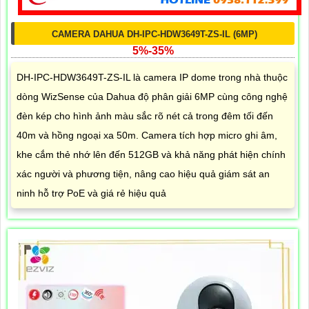
CAMERA DAHUA DH-IPC-HDW3649T-ZS-IL (6MP)
5%-35%
DH-IPC-HDW3649T-ZS-IL là camera IP dome trong nhà thuộc
dòng WizSense của Dahua độ phân giải 6MP cùng công nghệ
đèn kép cho hình ảnh màu sắc rõ nét cả trong đêm tối đến
40m và hồng ngoại xa 50m. Camera tích hợp micro ghi âm,
khe cắm thẻ nhớ lên đến 512GB và khả năng phát hiện chính
xác người và phương tiện, nâng cao hiệu quả giám sát an
ninh hỗ trợ PoE và giá rẻ hiệu quả