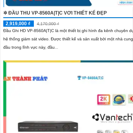
✲ ĐẦU THU VP-8560A|T|C VƠI THIẾT KẾ ĐẸP
2,919,000 ₫
4,170,000 ₫
Đầu Ghi HD VP-8560A|T|C là một thiết bị ghi hình đa kênh chuyên d
hệ thống giám sát video. Được thiết kế và sản xuất bởi một nhà cung cấp hàng
đầu trong lĩnh vực này, đầu...