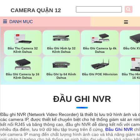
CAMERA QUẬN 12
DANH MỤC
Đầu Ghi X
Đầu Thu Camera 32
Đầu Ghi Hình Ip 32
Đầu Ghi Camera Ip 4k
Kênh Dahua
Kênh Dahua
Dahua
Đầu Ghi Camera Ip 16
Đầu Ghi Ip 64 Kênh
Đầu Ghi POE Hikvision
Đầu Thu Hì
Kênh Dahua
Dahua
16 K
ĐẦU GHI NVR
Đầu ghi NVR (Network Video Recorder) là thiết bị lưu trữ hình ảnh và d
các camera IP, được thiết kế chuyên biệt cho hệ thống giám sát an nin
kết nối RJ45 và băng thông cao, đầu ghi NVR dễ dàng kết nối với came
nhiều địa điểm, lưu trữ dữ liệu tập trung trên ổ cứng,
Đầu Ghi NVR
chỉ
với camera IP mang đến chất lượng hình ảnh cao và khả năng giám sát
giải pháp lý tưởng cho hệ thống an ninh hiện đại yêu cầu khả năng kế