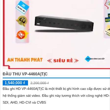
ĐẦU THU VP-4460A|T|C
1,540,000 ₫
2,200,000 ₫
Đầu ghi HD VP-4460A|T|C là một thiết bị ghi hình cao cấp được sử d
hệ thống giám sát video. Đầu ghi này tương thích với công nghệ HD-IP, HD-
SDI, AHD, HD-CVI và CVBS