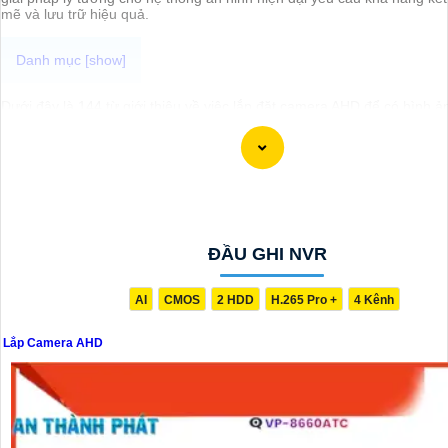
mẽ và lưu trữ hiệu quả.
Dưới đây là 144 từ giới thiệu về việc lắp đặt camera AHD để có hình ả
lượng sắc nét:
"Lắp đặt Camera AHD để bảo vệ ngôi nhà hoặc cơ sở kinh doanh của 
hình ảnh sắc nét và chất lượng cao. Hệ thống camera AHD cung cấp h
nét và chân thực, giúp bạn theo dõi mọi hoạt động một cách dễ dàng 
toàn.Với công nghệ tiên tiến, camera AHD mang đến khả năng quan sát
trong mọi điều kiện ánh sáng, kể cả vào ban đêm. Đảm bảo an ninh tố
gia đình và tài sản của bạn. Hãy liên hệ ngay để được tư vấn và lắp đ
AHD chất lượng,
an Tâm
sự an toàn cho không gian của bạn."
Hy vọng những thông tin trên sẽ Dược chính hãng khẳng định rằng có
ĐẦU GHI NVR
biết đối với bạn. Nếu có bất kỳ câu hỏi hoặc yêu cầu nào khác, đừng 
lại Cung cấp cho công trình biết. Cám ơn bạn!
AI
CMOS
2 HDD
H.265 Pro +
4 Kênh
Lắp Camera AHD