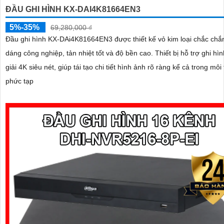
ĐẦU GHI HÌNH KX-DAI4K81664EN3
5%-35%
69,280,000 ₫
Đầu ghi hình KX-DAi4K81664EN3 được thiết kế vỏ kim loại chắc chắn
dáng công nghiệp, tản nhiệt tốt và độ bền cao. Thiết bị hỗ trợ ghi hình độ phân
giải 4K siêu nét, giúp tái tạo chi tiết hình ảnh rõ ràng kể cả trong môi
phức tạp