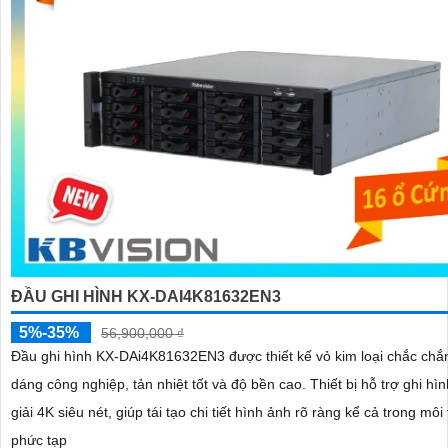
ĐẦU GHI HÌNH KX-DAI4K81632EN3
5%-35%
56,900,000 ₫
Đầu ghi hình KX-DAi4K81632EN3 được thiết kế vỏ kim loại chắc chắn
dáng công nghiệp, tản nhiệt tốt và độ bền cao. Thiết bị hỗ trợ ghi hình độ phân
giải 4K siêu nét, giúp tái tạo chi tiết hình ảnh rõ ràng kể cả trong môi
phức tạp