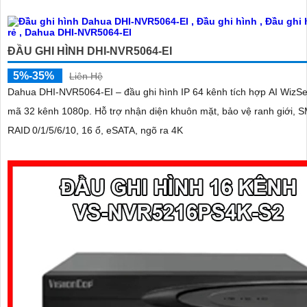
ĐẦU GHI HÌNH DHI-NVR5064-EI
5%-35%
Liên Hệ
Dahua DHI‑NVR5064‑EI – đầu ghi hình IP 64 kênh tích hợp AI WizSe
mã 32 kênh 1080p. Hỗ trợ nhận diện khuôn mặt, bảo vệ ranh giới, SMD Plus.
RAID 0/1/5/6/10, 16 ổ, eSATA, ngõ ra 4K