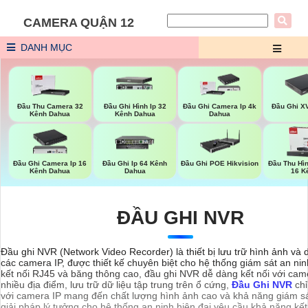
CAMERA QUẬN 12
DANH MỤC
Đầu Ghi X
Đầu Thu Camera 32
Đầu Ghi Hình Ip 32
Đầu Ghi Camera Ip 4k
Kênh Dahua
Kênh Dahua
Dahua
Đầu Ghi Camera Ip 16
Đầu Ghi Ip 64 Kênh
Đầu Ghi POE Hikvision
Đầu Thu Hì
Kênh Dahua
Dahua
16 K
ĐẦU GHI NVR
Đầu ghi NVR (Network Video Recorder) là thiết bị lưu trữ hình ảnh và d
các camera IP, được thiết kế chuyên biệt cho hệ thống giám sát an nin
kết nối RJ45 và băng thông cao, đầu ghi NVR dễ dàng kết nối với came
nhiều địa điểm, lưu trữ dữ liệu tập trung trên ổ cứng,
Đầu Ghi NVR
chỉ
với camera IP mang đến chất lượng hình ảnh cao và khả năng giám sát
giải pháp lý tưởng cho hệ thống an ninh hiện đại yêu cầu khả năng kế