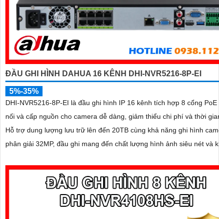
ĐẦU GHI HÌNH DAHUA 16 KÊNH DHI-NVR5216-8P-EI
5%-35%
DHI-NVR5216-8P-EI là đầu ghi hình IP 16 kênh tích hợp 8 cổng PoE 
nối và cấp nguồn cho camera dễ dàng, giảm thiểu chi phí và thời gian
Hỗ trợ dung lượng lưu trữ lên đến 20TB cùng khả năng ghi hình cam
phân giải 32MP, đầu ghi mang đến chất lượng hình ảnh siêu nét và 
lưu trữ vượt trội hiệu suất mạnh mẽ, tính năng linh hoạt và mức giá 