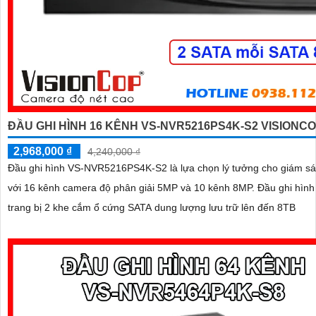
ĐẦU GHI HÌNH 16 KÊNH VS-NVR5216PS4K-S2 VISIONC
2,968,000 ₫
4,240,000 ₫
Đầu ghi hình VS-NVR5216PS4K-S2 là lựa chọn lý tưởng cho giám sát
với 16 kênh camera độ phân giải 5MP và 10 kênh 8MP. Đầu ghi hình được
trang bị 2 khe cắm ổ cứng SATA dung lượng lưu trữ lên đến 8TB