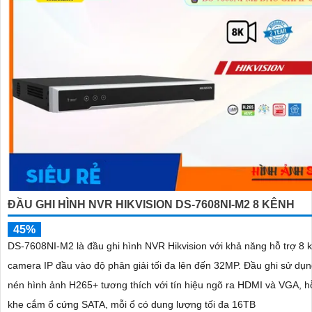
ĐẦU GHI HÌNH NVR HIKVISION DS-7608NI-M2 8 KÊNH
45%
DS-7608NI-M2 là đầu ghi hình NVR Hikvision với khả năng hỗ trợ 8 
camera IP đầu vào độ phân giải tối đa lên đến 32MP. Đầu ghi sử dụng chuẩn
nén hình ảnh H265+ tương thích với tín hiệu ngõ ra HDMI và VGA, hỗ
khe cắm ổ cứng SATA, mỗi ổ có dung lượng tối đa 16TB