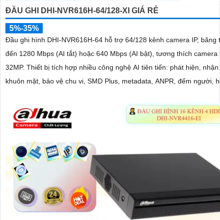
ĐẦU GHI DHI-NVR616H-64/128-XI GIÁ RẺ
5%-35%
Đầu ghi hình DHI-NVR616H-64 hỗ trợ 64/128 kênh camera IP, băng 
đến 1280 Mbps (AI tắt) hoặc 640 Mbps (AI bật), tương thích camera 
32MP. Thiết bị tích hợp nhiều công nghệ AI tiên tiến: phát hiện, nhận diện
khuôn mặt, bảo vệ chu vi, SMD Plus, metadata, ANPR, đếm người, 
PPE detection và AcuPick