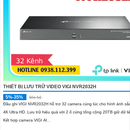
'
THIẾT BỊ LƯU TRỮ VIDEO VIGI NVR2032H
5%-35%
liên hệ
Đầu ghi VIGI NVR2032H hỗ trợ 32 camera cùng lúc cho hình ảnh sắ
4K Ultra HD. Lưu trữ hiệu quả với 2 ổ cứng tổng cộng 20TB giữ dữ liệu lâu dài.
Kết hợp camera VIGI AI...