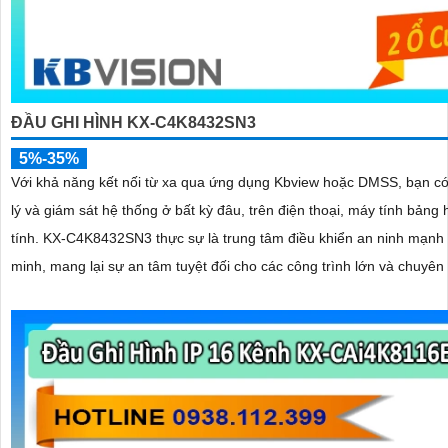
ĐẦU GHI HÌNH KX-C4K8432SN3
5%-35%
Với khả năng kết nối từ xa qua ứng dụng Kbview hoặc DMSS, bạn có
lý và giám sát hệ thống ở bất kỳ đâu, trên điện thoại, máy tính bảng
tính. KX‑C4K8432SN3 thực sự là trung tâm điều khiển an ninh mạnh mẽ, thông
minh, mang lại sự an tâm tuyệt đối cho các công trình lớn và chuyên