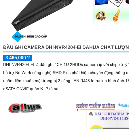
ĐẦU GHI CAMERA DHI-NVR4204-EI DAHUA CHẤT LƯỢ
3,465,000 ?
DHI-NVR4204-EI là đầu ghi 4CH 1U 2HDDs camera ip với chip xử lý
hỗ trợ NetWork công nghệ SMD Plus phát hiện chuyển động thông m
nhận diện khuôn mặt trang bị 2 cổng LAN RJ45 Intrusion hình ảnh 
eSATA ONVIF quản lý IP từ xa.