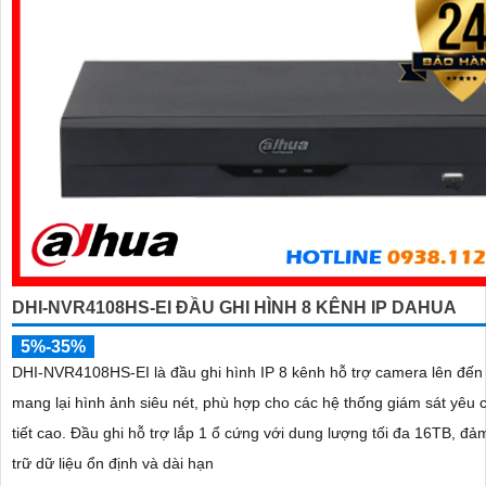
DHI-NVR4108HS-EI ĐẦU GHI HÌNH 8 KÊNH IP DAHUA
5%-35%
DHI-NVR4108HS-EI là đầu ghi hình IP 8 kênh hỗ trợ camera lên đế
mang lại hình ảnh siêu nét, phù hợp cho các hệ thống giám sát yêu 
tiết cao. Đầu ghi hỗ trợ lắp 1 ổ cứng với dung lượng tối đa 16TB, đảm bảo lưu
trữ dữ liệu ổn định và dài hạn