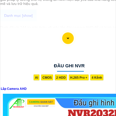
mẽ và lưu trữ hiệu quả.
Dưới đây là 144 từ giới thiệu về việc lắp đặt camera AHD để có hình ả
lượng sắc nét:
"Lắp đặt Camera AHD để bảo vệ ngôi nhà hoặc cơ sở kinh doanh của 
hình ảnh sắc nét và chất lượng cao. Hệ thống camera AHD cung cấp h
nét và chân thực, giúp bạn theo dõi mọi hoạt động một cách dễ dàng 
toàn.Với công nghệ tiên tiến, camera AHD mang đến khả năng quan sát
trong mọi điều kiện ánh sáng, kể cả vào ban đêm. Đảm bảo an ninh tố
gia đình và tài sản của bạn. Hãy liên hệ ngay để được tư vấn và lắp đ
AHD chất lượng,
an Tâm
sự an toàn cho không gian của bạn."
Hy vọng những thông tin trên sẽ Dược chính hãng khẳng định rằng có
ĐẦU GHI NVR
biết đối với bạn. Nếu có bất kỳ câu hỏi hoặc yêu cầu nào khác, đừng 
lại Cung cấp cho công trình biết. Cám ơn bạn!
AI
CMOS
2 HDD
H.265 Pro +
4 Kênh
Lắp Camera AHD