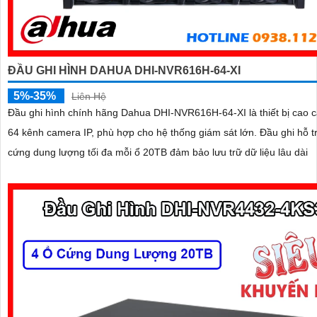
ĐẦU GHI HÌNH DAHUA DHI-NVR616H-64-XI
5%-35%
Liên Hệ
Đầu ghi hình chính hãng Dahua DHI-NVR616H-64-XI là thiết bị cao c
64 kênh camera IP, phù hợp cho hệ thống giám sát lớn. Đầu ghi hỗ trợ tới 16 ổ
cứng dung lượng tối đa mỗi ổ 20TB đảm bảo lưu trữ dữ liệu lâu dài