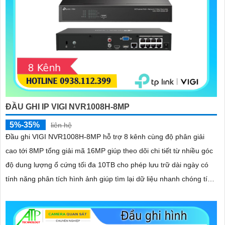
ĐẦU GHI IP VIGI NVR1008H-8MP
5%-35%
liên hệ
Đầu ghi VIGI NVR1008H-8MP hỗ trợ 8 kênh cùng độ phân giải
cao tới 8MP tổng giải mã 16MP giúp theo dõi chi tiết từ nhiều góc
độ dung lượng ổ cứng tối đa 10TB cho phép lưu trữ dài ngày có
tính năng phân tích hình ảnh giúp tìm lại dữ liệu nhanh chóng tích
hợp mic và loa hai chiều.