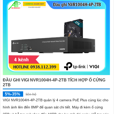
ĐẦU GHI VIGI NVR1004H-4P-2TB TÍCH HỢP Ổ CỨNG
2TB
5%-35%
liên hệ
VIGI NVR1004H-4P-2TB quản lý 4 camera PoE Plus cùng lúc cho
hình ảnh lên đến 8MP để quan sát chi tiết. Máy đi kèm ổ cứng