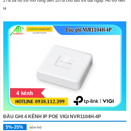
2TB và hỗ trợ mở rộng đến 10TB cho lưu trữ dài ngày. Hỗ trợ nén
H
ĐẦU GHI 4 KÊNH IP POE VIGI NVR1104H-4P
5%-35%
liên hệ