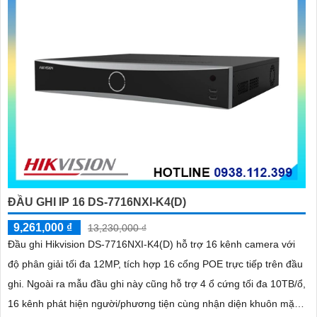
ĐẦU GHI IP 16 DS-7716NXI-K4(D)
9,261,000 ₫
13,230,000 ₫
Đầu ghi Hikvision DS-7716NXI-K4(D) hỗ trợ 16 kênh camera với
độ phân giải tối đa 12MP, tích hợp 16 cổng POE trực tiếp trên đầu
ghi. Ngoài ra mẫu đầu ghi này cũng hỗ trợ 4 ổ cứng tối đa 10TB/ổ,
16 kênh phát hiện người/phương tiện cùng nhận diện khuôn mặt