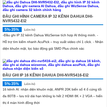
ĐẦU GHI HÌNH CAMERA IP 32 KÊNH DAHUA DHI-
NVR5432-EI2
5%-35%
Liên hệ
-Đầu ghi IP 32 kênh Dahua WizSense tích hợp AI thông minh. -
Hỗ trợ tìm kiếm nhanh AcuPick – truy xuất video chỉ 1 click. - Nhận
diện khuôn mặt, lọc báo động giả SMD Plus chính xác
ĐẦU GHI IP 16 KÊNH DAHUA DHI-NVR5416-EI2
5%-35%
Liên hệ
16 kênh AI: nhận diện khuôn mặt, ANPR 20K biển số 4 ổ cứng tối
đa 80TB – lưu trữ dài hạn không lo hết 2 HDMI 8K + 2 VGA – hiển
thị 4 màn hình đồng thời