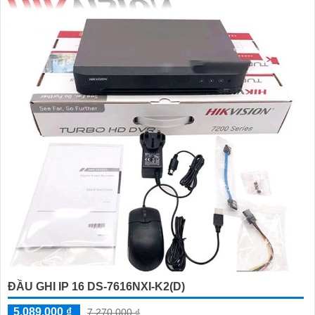
ĐẦU GHI IP 16 DS-7616NXI-K2(D)
5,089,000 ₫
7,270,000 ₫