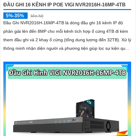
ĐẦU GHI 16 KÊNH IP POE VIGI NVR2016H-16MP-4TB
5%-35%
liên hệ
Đầu Ghi NVR2016H-16MP-4TB là dòng đầu ghi 16 kênh IP độ
phân giải lên đến 8MP cho mỗi kênh tích hợp ổ cứng 4TB đi kèm
them đầu ghi và 2 khay ổ cứng (tổng dung lượng đến 32TB). Xử lý
thông minh nhận diện người và phương tiện giúp lọc sự kiện quan
trọng