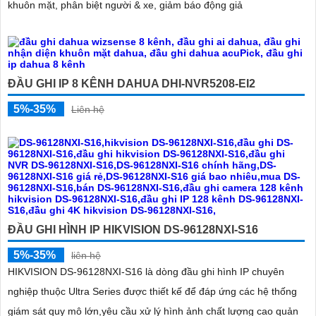
khuôn mặt, phân biệt người & xe, giảm báo động giả
ĐẦU GHI IP 8 KÊNH DAHUA DHI-NVR5208-EI2
5%-35%
Liên hệ
ĐẦU GHI HÌNH IP HIKVISION DS-96128NXI-S16
5%-35%
liên hệ
HIKVISION DS‑96128NXI‑S16 là dòng đầu ghi hình IP chuyên
nghiệp thuộc Ultra Series được thiết kế để đáp ứng các hệ thống
giám sát quy mô lớn,yêu cầu xử lý hình ảnh chất lượng cao quản