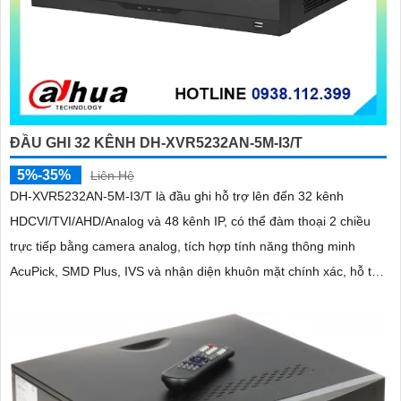
ĐẦU GHI 32 KÊNH DH-XVR5232AN-5M-I3/T
5%-35%
Liên Hệ
DH-XVR5232AN-5M-I3/T là đầu ghi hỗ trợ lên đến 32 kênh
HDCVI/TVI/AHD/Analog và 48 kênh IP, có thể đàm thoại 2 chiều
trực tiếp bằng camera analog, tích hợp tính năng thông minh
AcuPick, SMD Plus, IVS và nhận diện khuôn mặt chính xác, hỗ trợ
2 ổ cứng 16 TB, kết nối và xem camera dễ dàng