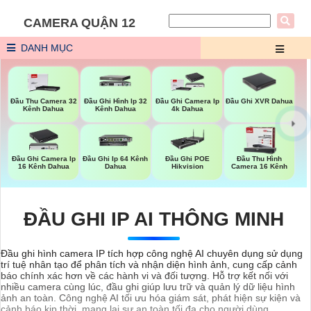
CAMERA QUẬN 12
DANH MỤC
Đầu Ghi XVR Dahua
Đầu Thu Camera 32
Đầu Ghi Hình Ip 32
Đầu Ghi Camera Ip
Kênh Dahua
Kênh Dahua
4k Dahua
Đầu Ghi Camera Ip
Đầu Ghi Ip 64 Kênh
Đầu Ghi POE
Đầu Thu Hình
16 Kênh Dahua
Dahua
Hikvision
Camera 16 Kênh
ĐẦU GHI IP AI THÔNG MINH
Đầu ghi hình camera IP tích hợp công nghệ AI chuyên dụng sử dụng
trí tuệ nhân tạo để phân tích và nhận diện hình ảnh, cung cấp cảnh
báo chính xác hơn về các hành vi và đối tượng. Hỗ trợ kết nối với
nhiều camera cùng lúc, đầu ghi giúp lưu trữ và quản lý dữ liệu hình
ảnh an toàn. Công nghệ AI tối ưu hóa giám sát, phát hiện sự kiện và
cảnh báo kịp thời, mang lại sự an toàn tối đa cho người dùng.