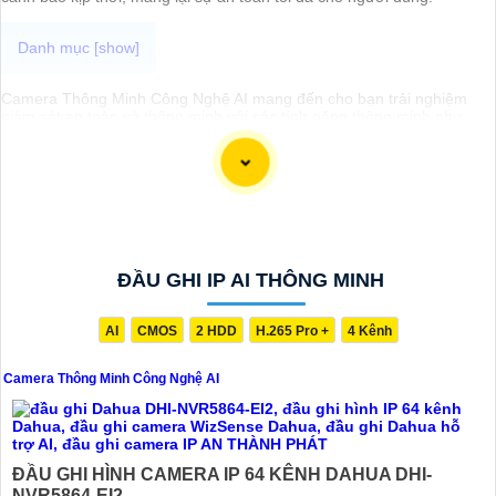
Camera Thông Minh Công Nghệ AI mang đến cho bạn trải nghiệm
giám sát an toàn và thông minh với các tính năng thông minh như
nhận diện khuôn mặt, phát hiện chuyển động, gửi cảnh báo tự động
thông qua ứng dụng di động. Với công nghệ AI phát hiện thông minh
camera giúp bạn theo dõi và bảo vệ ngôi nhà hoặc văn phòng một
cách hiệu quả ngăn chặn kịp thời khi có người lạ đột nhập, đảm bảo
sự an tâm và thuận tiện trong việc quản lý an ninh từ xa.
ĐẦU GHI IP AI THÔNG MINH
AI
CMOS
2 HDD
H.265 Pro +
4 Kênh
Camera Thông Minh Công Nghệ AI
ĐẦU GHI HÌNH CAMERA IP 64 KÊNH DAHUA DHI-
NVR5864-EI2