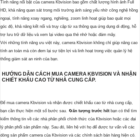
Tính năng nổi bật của camera Kbvision bao gồm chất lượng hình ảnh Full
HD, khả năng quan sát trong môi trường ánh sáng yếu nhờ công nghệ hồng
ngoại, tính năng xoay ngang, nghiêng, zoom linh hoạt giúp bao quát mọi
góc độ, khả năng kết nối và truy cập từ xa thông qua ứng dụng di động, hỗ
trợ lưu trữ dữ liệu và xem lại video qua thẻ nhớ hoặc đám mây.
Với những tính năng ưu việt này, camera Kbvision không chỉ giúp nâng cao
tính an toàn mà còn đem lại sự tiện lợi và linh hoạt trong việc quản lý hệ
thống giám sát an ninh của bạn.
HƯỚNG DẪN CÁCH MUA CAMERA KBVISION VÀ NHẬN
CHIẾT KHẤU CAO TỪ NHÀ CUNG CẤP.
Để mua camera Kbvision và nhận được chiết khấu cao từ nhà cung cấp,
bạn cần thực hiện một số bước sau. 🔄
ấn tượng trước hết
bạn có thể tìm
kiếm thông tin về các nhà phân phối chính thức của Kbvision hoặc các đại
lý phân phối sản phẩm này. Sau đó, liên hệ với họ để được tư vấn về các
dòng sản phẩm camera của Kbvision và các chính sách bán hàng hiện có.