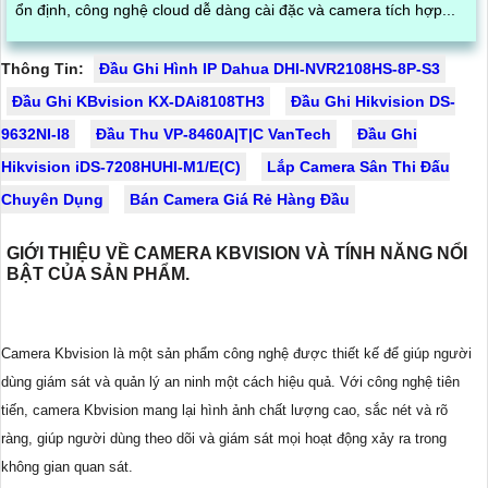
ổn định, công nghệ cloud dễ dàng cài đặc và camera tích hợp...
Thông Tin:
Đầu Ghi Hình IP Dahua DHI-NVR2108HS-8P-S3
Đầu Ghi KBvision KX-DAi8108TH3
Đầu Ghi Hikvision DS-
9632NI-I8
Đầu Thu VP-8460A|T|C VanTech
Đầu Ghi
Hikvision iDS-7208HUHI-M1/E(C)
Lắp Camera Sân Thi Đấu
Chuyên Dụng
Bán Camera Giá Rẻ Hàng Đầu
GIỚI THIỆU VỀ CAMERA KBVISION VÀ TÍNH NĂNG NỔI
BẬT CỦA SẢN PHẨM.
Camera Kbvision là một sản phẩm công nghệ được thiết kế để giúp người
dùng giám sát và quản lý an ninh một cách hiệu quả. Với công nghệ tiên
tiến, camera Kbvision mang lại hình ảnh chất lượng cao, sắc nét và rõ
ràng, giúp người dùng theo dõi và giám sát mọi hoạt động xảy ra trong
không gian quan sát.