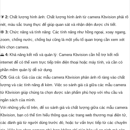
🔰
2:
Chất lượng hình ảnh: Chất lượng hình ảnh từ camera Kbvision phải rõ
nét, màu sắc trung thực để giúp quan sát và nhận diện được chi tiết.
🕸️
3:
Chức năng và tính năng: Các tính năng như hồng ngoại, xoay ngang,
zoom, chống nước, chống bụi cũng là một yếu tố quan trọng cần xem xét
khi chọn camera.
🌄
4:
Khả năng kết nối và quản lý: Camera Kbvision cần hỗ trợ kết nối
internet để có thể xem trực tiếp trên điện thoại hoặc máy tính, và cần có
phần mềm quản lý dễ sử dụng.
💮
5:
Giá cả: Giá của các mẫu camera Kbvision phản ánh rõ ràng vào chất
lượng và các tính năng đi kèm. Việc so sánh giá cả giữa các mẫu camera
từ Kbvision giúp chúng ta chọn được sản phẩm phù hợp với nhu cầu và
ngân sách của mình.
Với những yếu tố trên, để so sánh giá và chất lượng giữa các mẫu camera
Kbvision, bạn có thể tìm hiểu thông qua các trang web thương mại điện tử,
các đánh giá từ người dùng trước đó, hoặc tư vấn trực tiếp từ các chuyên