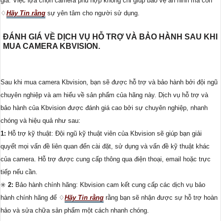
gia. Việc lựa chọn camera phù hợp không chỉ giúp bảo vệ an ninh mà còn
♢
Hãy Tin rằng
sự yên tâm cho người sử dụng.
ĐÁNH GIÁ VỀ DỊCH VỤ HỖ TRỢ VÀ BẢO HÀNH SAU KHI
MUA CAMERA KBVISION.
Sau khi mua camera Kbvision, bạn sẽ được hỗ trợ và bảo hành bởi đội ngũ
chuyên nghiệp và am hiểu về sản phẩm của hãng này. Dịch vụ hỗ trợ và
bảo hành của Kbvision được đánh giá cao bởi sự chuyên nghiệp, nhanh
chóng và hiệu quả như sau:
1:
Hỗ trợ kỹ thuật: Đội ngũ kỹ thuật viên của Kbvision sẽ giúp bạn giải
quyết mọi vấn đề liên quan đến cài đặt, sử dụng và vấn đề kỹ thuật khác
của camera. Hỗ trợ được cung cấp thông qua điện thoại, email hoặc trực
tiếp nếu cần.
✳️
2:
Bảo hành chính hãng: Kbvision cam kết cung cấp các dịch vụ bảo
hành chính hãng để ♢
Hãy Tin rằng
rằng bạn sẽ nhận được sự hỗ trợ hoàn
hảo và sửa chữa sản phẩm một cách nhanh chóng.