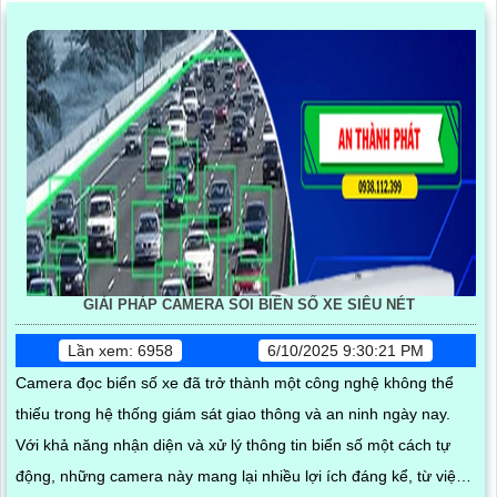
trên nhiều thiết bị như điện thoại, ipad, laptop, máy tính đáp ứng
nhu cầu quản lý linh hoạt mọi lúc mọi nơi
GIẢI PHÁP CAMERA SOI BIỂN SỐ XE SIÊU NÉT
Lần xem: 6958
6/10/2025 9:30:21 PM
Camera đọc biển số xe đã trở thành một công nghệ không thể
thiếu trong hệ thống giám sát giao thông và an ninh ngày nay.
Với khả năng nhận diện và xử lý thông tin biển số một cách tự
động, những camera này mang lại nhiều lợi ích đáng kể, từ việc