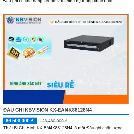
Đầu ghi có khả năng kết nối với nhiều hệ thống khác nhau
ĐẦU GHI KBVISION KX-EAI4K88128N4
86,500,000 ₫
123,480,000 ₫
Thiết Bị Ghi Hình KX-EAi4K88128N4 là một Đầu ghi chất lượng