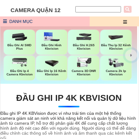
CAMERA QUẬN 12
DANH MỤC
Đầu Ghi AI SMD
Đầu Ghi Hình
Đầu Ghi H.265
Đầu Thu Ip 32 Kênh
Plus
Kbvision
Kbvision
Kbvision
Đầu Ghi Ip 4
Đầu Ghi Ip 16 Kênh
Camera 3D DNR
Camera 2k Ip
Camera Kbvision
Kbvision
Kbvision
Kbvision
ĐẦU GHI IP 4K KBVISION
Đầu ghi IP 4K KBVision được ví như trái tim của một hệ thống
camera giám sát an ninh với khả năng kết nối và quản lý dữ liệu hình
ảnh từ camera IP, hỗ trợ độ phân giải 4K để cung cấp chất lượng
hình ảnh độ nét cao đến với người dùng. Người dùng có thể dễ dàng
điều chỉnh các thông số về hình ảnh và âm thanh qua các kênh kết
nối.