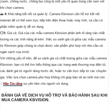
zoom, chống nước, chống bụi cũng là một yếu tố quan trọng cần xem xét
khi chọn camera.
🌄
4:
Khả năng kết nối và quản lý: Camera Kbvision cần hỗ trợ kết nối
internet để có thể xem trực tiếp trên điện thoại hoặc máy tính, và cần có
phần mềm quản lý dễ sử dụng.
💮
5:
Giá cả: Giá của các mẫu camera Kbvision phản ánh rõ ràng vào chất
lượng và các tính năng đi kèm. Việc so sánh giá cả giữa các mẫu camera
từ Kbvision giúp chúng ta chọn được sản phẩm phù hợp với nhu cầu và
ngân sách của mình.
Với những yếu tố trên, để so sánh giá và chất lượng giữa các mẫu camera
Kbvision, bạn có thể tìm hiểu thông qua các trang web thương mại điện tử,
các đánh giá từ người dùng trước đó, hoặc tư vấn trực tiếp từ các chuyên
gia. Việc lựa chọn camera phù hợp không chỉ giúp bảo vệ an ninh mà còn
♢
Hãy Tin rằng
sự yên tâm cho người sử dụng.
ĐÁNH GIÁ VỀ DỊCH VỤ HỖ TRỢ VÀ BẢO HÀNH SAU KHI
MUA CAMERA KBVISION.