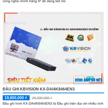
công nghệ chính hãng IP dễ dàng kết nối
ĐẦU GHI KBVISION KX-DAI4K8464EN3
19,800,000 ₫
28,000,000 ₫
Đầu ghi hình KX-DAi4K8464EN3 là Đầu ghi hiện đại với nhiều tính