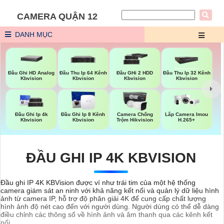
CAMERA QUẬN 12
DANH MỤC
Đầu Ghi HD Analog
Đầu Thu Ip 64 Kênh
Đầu GHi 2 HDD
Đầu Thu Ip 32 Kênh
Kbvision
Kbvision
Kbvision
Kbvision
Đầu Ghi Ip 4k
Đầu Ghi Ip 8 Kênh
Camera Chống
Lắp Camera Imou
Kbvision
Kbvision
Trộm Hikvision
H.265+
ĐẦU GHI IP 4K KBVISION
Đầu ghi IP 4K KBVision được ví như trái tim của một hệ thống
camera giám sát an ninh với khả năng kết nối và quản lý dữ liệu hình
ảnh từ camera IP, hỗ trợ độ phân giải 4K để cung cấp chất lượng
hình ảnh độ nét cao đến với người dùng. Người dùng có thể dễ dàng
điều chỉnh các thông số về hình ảnh và âm thanh qua các kênh kết
nối.