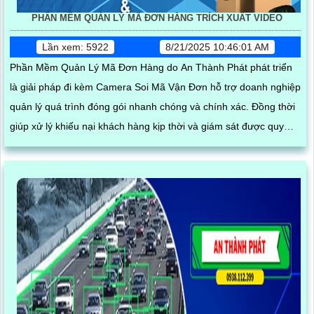
PHẦN MỀM QUẢN LÝ MÃ ĐƠN HÀNG TRÍCH XUẤT VIDEO
Lần xem: 5922
8/21/2025 10:46:01 AM
Phần Mềm Quản Lý Mã Đơn Hàng do An Thành Phát phát triển
là giải pháp đi kèm Camera Soi Mã Vận Đơn hỗ trợ doanh nghiệp
quản lý quá trình đóng gói nhanh chóng và chính xác. Đồng thời
giúp xử lý khiếu nại khách hàng kịp thời và giám sát được quy
trình đóng hàng của nhân viên phần mềm hoạt động mượt mà
trên nhiều thiết bị như điện thoại, ipad, laptop, máy tính đáp ứng
nhu cầu quản lý linh hoạt mọi lúc mọi nơi