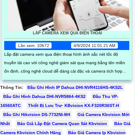
LẮP CAMERA XEM QUA ĐIỆN THOẠI
Lần xem: 10672
4/9/2024 11:01:21 AM
Lắp đặt camera xem qua điện thoại hình ảnh sắc nét tốc độ
truyền tải cao với công nghệ giám sát qua mạng bằng tên miền
ổn định, công nghệ cloud dễ dàng cài đặc và camera tích hợp...
Thông Tin:
Đầu Ghi Hình IP Dahua DHI-NVR4116HS-4KS2L
Đầu Ghi Hình Dahua DHI-NVR5864-4KS2
Đầu Thu VP-
16560ATC
Thiết Bị Lưu Trư· KBvision KX-F320R36ST-H
Đầu Ghi Hikvision DS-7732NI-M4
Giá Camera Kbvision Mới
Nhất
Báo Giá Lắp Đặt Camera Quan Sát Kbvision
Báo Giá
Camera Kbvision Chính Hãng
Báo Giá Camera Ip Kbvision