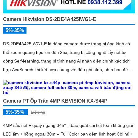
Camera Hikvision DS-2DE4A425IWG1-E
5%-35%
DS-2DE4A425IWG1-E là dòng camera được trang bị ống kính có
thể zoom quang học lên đến 25x, trang bị công nghệ lấy nét tự
động Self-learning, trang bị tính năng Ai nhận diện chính xác tích
hợp AcuSearch khi kết hợp chung với đầu ghi hình, nhìn ban đêm
bằng hồng ngoại 50m
Camera PT Ốp Trần 4MP KBVISION KX-S44P
5%-35%
Liên hệ
4MP sắc nét + quay ngang 345° – bao quát chi tiết toàn không gian
LED ấm + hồng ngoại 30m – Full Color ban đêm linh hoạt Còi hú +