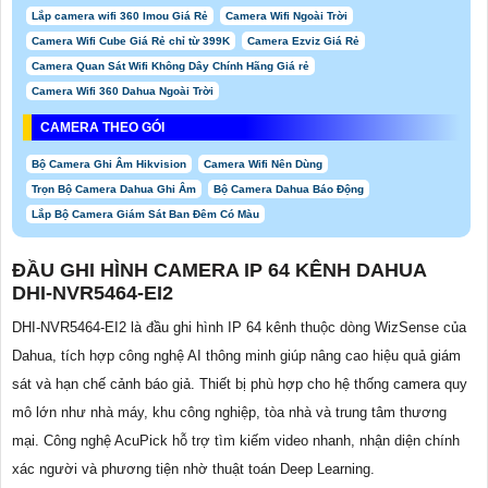
Lắp camera wifi 360 Imou Giá Rẻ
Camera Wifi Ngoài Trời
Camera Wifi Cube Giá Rẻ chỉ từ 399K
Camera Ezviz Giá Rẻ
Camera Quan Sát Wifi Không Dây Chính Hãng Giá rẻ
Camera Wifi 360 Dahua Ngoài Trời
CAMERA THEO GÓI
Bộ Camera Ghi Âm Hikvision
Camera Wifi Nên Dùng
Trọn Bộ Camera Dahua Ghi Âm
Bộ Camera Dahua Báo Động
Lắp Bộ Camera Giám Sát Ban Đêm Có Màu
ĐẦU GHI HÌNH CAMERA IP 64 KÊNH DAHUA
DHI-NVR5464-EI2
DHI-NVR5464-EI2 là đầu ghi hình IP 64 kênh thuộc dòng WizSense của
Dahua, tích hợp công nghệ AI thông minh giúp nâng cao hiệu quả giám
sát và hạn chế cảnh báo giả. Thiết bị phù hợp cho hệ thống camera quy
mô lớn như nhà máy, khu công nghiệp, tòa nhà và trung tâm thương
mại. Công nghệ AcuPick hỗ trợ tìm kiếm video nhanh, nhận diện chính
xác người và phương tiện nhờ thuật toán Deep Learning.