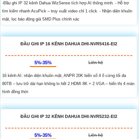
-Đầu ghi IP 32 kênh Dahua WizSense tích hợp AI thông minh. - Hỗ trợ
tìm kiếm nhanh AcuPick – truy xuất video chỉ 1 click. - Nhận diện khuôn
mặt, lọc báo động giả SMD Plus chính xác
ĐẦU GHI IP 16 KÊNH DAHUA DHI-NVR5416-EI2
5%-35%
Liên hệ
16 kênh AI: nhận diện khuôn mặt, ANPR 20K biển số 4 ổ cứng tối đa
80TB – lưu trữ dài hạn không lo hết 2 HDMI 8K + 2 VGA – hiển thị 4 màn
hình đồng thời
ĐẦU GHI IP 32 KÊNH DAHUA DHI-NVR5232-EI2
5%-35%
Liên hệ