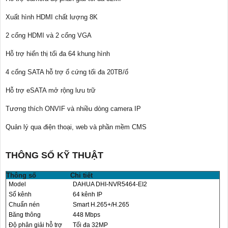
Xuất hình HDMI chất lượng 8K
2 cổng HDMI và 2 cổng VGA
Hỗ trợ hiển thị tối đa 64 khung hình
4 cổng SATA hỗ trợ ổ cứng tối đa 20TB/ổ
Hỗ trợ eSATA mở rộng lưu trữ
Tương thích ONVIF và nhiều dòng camera IP
Quản lý qua điện thoại, web và phần mềm CMS
THÔNG SỐ KỸ THUẬT
Thông số
Chi tiết
Model
DAHUA DHI-NVR5464-EI2
Số kênh
64 kênh IP
Chuẩn nén
Smart H.265+/H.265
Băng thông
448 Mbps
Độ phân giải hỗ trợ
Tối đa 32MP