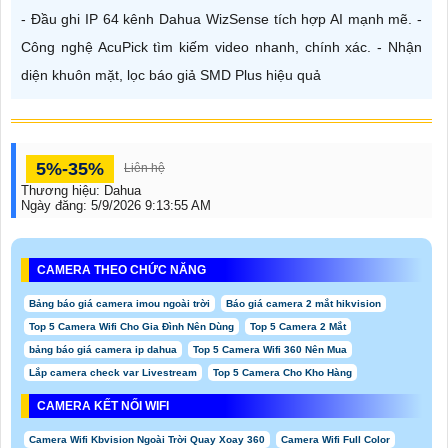
- Đầu ghi IP 64 kênh Dahua WizSense tích hợp AI mạnh mẽ. -
Công nghệ AcuPick tìm kiếm video nhanh, chính xác. - Nhận
diện khuôn mặt, lọc báo giả SMD Plus hiệu quả
5%-35%
Liên hệ
Thương hiệu:
Dahua
Ngày đăng:
5/9/2026 9:13:55 AM
CAMERA THEO CHỨC NĂNG
Bảng báo giá camera imou ngoài trời
Báo giá camera 2 mắt hikvision
Top 5 Camera Wifi Cho Gia Đình Nên Dùng
Top 5 Camera 2 Mắt
bảng báo giá camera ip dahua
Top 5 Camera Wifi 360 Nên Mua
Lắp camera check var Livestream
Top 5 Camera Cho Kho Hàng
CAMERA KẾT NỐI WIFI
Camera Wifi Kbvision Ngoài Trời Quay Xoay 360
Camera Wifi Full Color