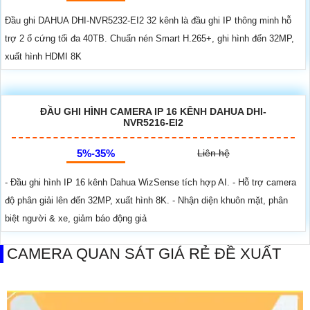
Đầu ghi DAHUA DHI-NVR5232-EI2 32 kênh là đầu ghi IP thông minh hỗ
trợ 2 ổ cứng tối đa 40TB. Chuẩn nén Smart H.265+, ghi hình đến 32MP,
xuất hình HDMI 8K
ĐẦU GHI HÌNH CAMERA IP 16 KÊNH DAHUA DHI-
NVR5216-EI2
5%-35%
Liên hệ
- Đầu ghi hình IP 16 kênh Dahua WizSense tích hợp AI. - Hỗ trợ camera
độ phân giải lên đến 32MP, xuất hình 8K. - Nhận diện khuôn mặt, phân
biệt người & xe, giảm báo động giả
CAMERA QUAN SÁT GIÁ RẺ ĐỀ XUẤT