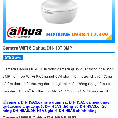
Camera WiFi 6 Dahua DH-H3T 3MP
5%-35%
Camera Dahua DH-H3T là dòng camera quay quét trong nhà 355°
3MP tích hợp Wi-Fi 6 Công nghệ AI phát hiện người chuyển động
và âm thanh bất thường đàm thoại hai chiều, hồng ngoại tầm xa
ban đêm 10m hỗ trợ thẻ nhớ MicroSD 256GB ONVIF và điều khiển
từ xa qua ứng dụng DMSS
Camera WiFi 6 DaHua DH-H5AS 5MP