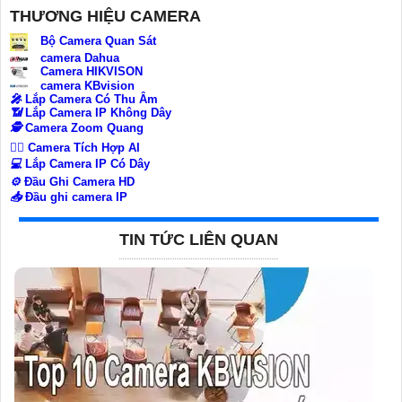
THƯƠNG HIỆU CAMERA
Bộ Camera Quan Sát
camera Dahua
Camera HIKVISON
camera KBvision
️🎤️
Lắp Camera Có Thu Âm
📶
Lắp Camera IP Không Dây
🕵️
Camera Zoom Quang
🧛‍♀️
Camera Tích Hợp AI
💻
Lắp Camera IP Có Dây
⚙️
Đầu Ghi Camera HD
📥
Đầu ghi camera IP
TIN TỨC LIÊN QUAN