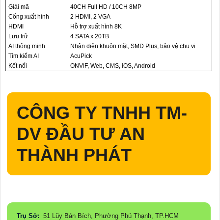
Giải mã
40CH Full HD / 10CH 8MP
Cổng xuất hình
2 HDMI, 2 VGA
HDMI
Hỗ trợ xuất hình 8K
Lưu trữ
4 SATA x 20TB
AI thông minh
Nhận diện khuôn mặt, SMD Plus, bảo vệ chu vi
Tìm kiếm AI
AcuPick
Kết nối
ONVIF, Web, CMS, iOS, Android
CÔNG TY TNHH TM-
DV ĐẦU TƯ AN
THÀNH PHÁT
Trụ Sở:
51 Lũy Bán Bích, Phường Phú Thạnh, TP.HCM