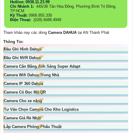
Hotline: 0938.11.23.99
Chi Nhánh 1:
445/38 Tân Hòa Đông, Phường Bình Trị Đông,
TP.HCM
Kỹ Thuật:
0906.855.330
Điện Thoại:
(028) 6688.4949
Tham khảo nay các dòng
Camera DAHUA
tại AN Thành Phát
Thông Tin:
Đầu Ghi Hình Dahua
Đầu Ghi NVR Dahua
Camera Cân Bằng Ánh Sáng Super Adapt
Camera Wifi Dahua Trong Nhà
Camera IP 360 Dahua
Camera Có Đọc Mã QR
Camera Cho xe nâng
Tư Vấn Chọn Camera Cho Kho Logistics
Camera Giá Rẻ Nhất
Lắp Camera Phòng Phẩu Thuật