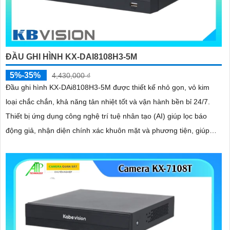
ĐẦU GHI HÌNH KX-DAI8108H3-5M
5%-35%
4,430,000 ₫
Đầu ghi hình KX-DAi8108H3-5M được thiết kế nhỏ gọn, vỏ kim
loại chắc chắn, khả năng tản nhiệt tốt và vận hành bền bỉ 24/7.
Thiết bị ứng dụng công nghệ trí tuệ nhân tạo (AI) giúp lọc báo
động giả, nhận diện chính xác khuôn mặt và phương tiện, giúp
người dùng dễ dàng tìm kiếm dữ liệu nhanh chóng