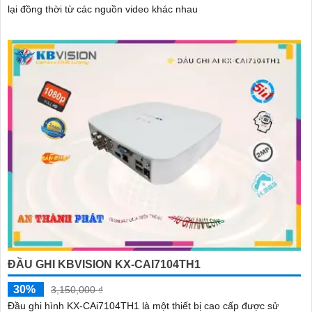
lại đồng thời từ các nguồn video khác nhau
ĐẦU GHI KBVISION KX-CAI7104TH1
30%
3,150,000 ₫
Đầu ghi hình KX-CAi7104TH1 là một thiết bị cao cấp được sử