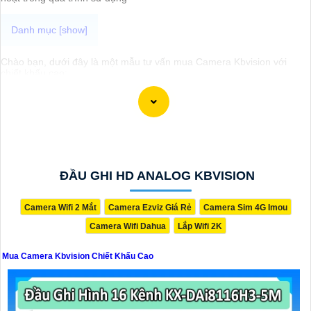
Chào bạn, dưới đây là một mẫu tư vấn mua Camera Kbvision với
chiết khấu cao:
Chào bạn,
Tôi xin giới thiệu dòng sản phẩm Camera Kbvision với chất lượng cao
và giá cả phải chăng. Hiện tại, chúng tôi đang có chương trình
khuyến mãi đặc biệt, bạn có thể tận dụng để mua sản phẩm với chiết
khấu cao.
Camera Kbvision được đánh giá cao về tính năng và hiệu suất hoạt
động,
tự tin
sẽ cung cấp cho bạn hệ thống giám sát an ninh hiệu
quả. dòng sản phẩm này cũng dễ dàng lắp đặt và sử dụng.
ĐẦU GHI HD ANALOG KBVISION
Nếu bạn quan tâm đến việc mua Camera Kbvision với chiết khấu
cao, hãy liên hệ với chúng tôi để biết thêm thông tin chi tiết và được
tư vấn tốt nhất.
Camera Wifi 2 Mắt
Camera Ezviz Giá Rẻ
Camera Sim 4G Imou
Xin cảm ơn và chúc bạn một ngày tốt lành!
Camera Wifi Dahua
Lắp Wifi 2K
Hy vọng thông tin trên sẽ Có rất nhiều giá trị cao cấp đối với bạn.
Nếu bạn cần thêm thông tin hoặc muốn tư vấn về sản phẩm cụ thể
Mua Camera Kbvision Chiết Khấu Cao
hơn, đừng ngần ngại để lại câu hỏi!