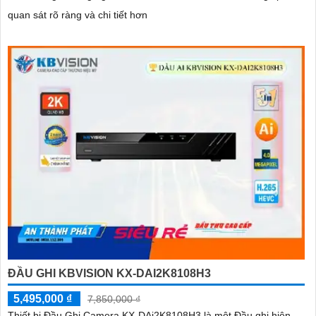
quan sát rõ ràng và chi tiết hơn
ĐẦU GHI KBVISION KX-DAI2K8108H3
5,495,000 ₫
7,850,000 ₫
Thiết bị Đầu Ghi Camera KX-DAi2K8108H3 là một Đầu ghi hiện