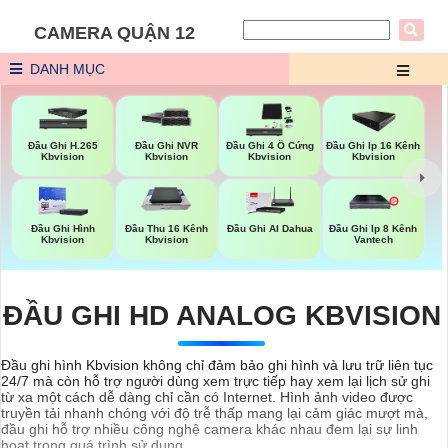
CAMERA QUẬN 12
DANH MỤC
Đầu Ghi H.265
Đầu Ghi NVR
Đầu Ghi 4 Ổ Cứng
Đầu Ghi Ip 16 Kênh
Kbvision
Kbvision
Kbvision
Kbvision
Đầu Ghi Hình
Đầu Thu 16 Kênh
Đầu Ghi AI Dahua
Đầu Ghi Ip 8 Kênh
Kbvision
Kbvision
Vantech
ĐẦU GHI HD ANALOG KBVISION
Đầu ghi hình Kbvision không chỉ đảm bảo ghi hình và lưu trữ liên tục
24/7 mà còn hỗ trợ người dùng xem trực tiếp hay xem lại lịch sử ghi
từ xa một cách dễ dàng chỉ cần có Internet. Hình ảnh video được
truyền tải nhanh chóng với độ trễ thấp mang lại cảm giác mượt mà,
đầu ghi hỗ trợ nhiều công nghệ camera khác nhau đem lại sự linh
hoạt trong quá trình sử dụng