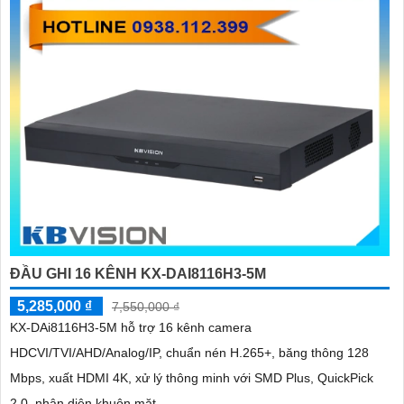
ĐẦU GHI 16 KÊNH KX-DAI8116H3-5M
5,285,000 ₫
7,550,000 ₫
'
KX-DAi8116H3-5M hỗ trợ 16 kênh camera
HDCVI/TVI/AHD/Analog/IP, chuẩn nén H.265+, băng thông 128
Mbps, xuất HDMI 4K, xử lý thông minh với SMD Plus, QuickPick
2.0, nhận diện khuôn mặt