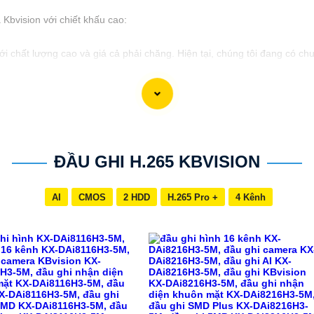
bvision với chiết khấu cao:
i chất lượng cao và giá cả phải chăng. Hiện tại, chúng tôi đang có ch
 hiệu suất hoạt động,
tự tin
sẽ cung cấp cho bạn hệ thống giám sát a
hiết khấu cao, hãy liên hệ với chúng tôi để biết thêm thông tin chi tiế
cấp đối với bạn. Nếu bạn cần thêm thông tin hoặc muốn tư vấn về sản p
ĐẦU GHI H.265 KBVISION
AI
CMOS
2 HDD
H.265 Pro +
4 Kênh