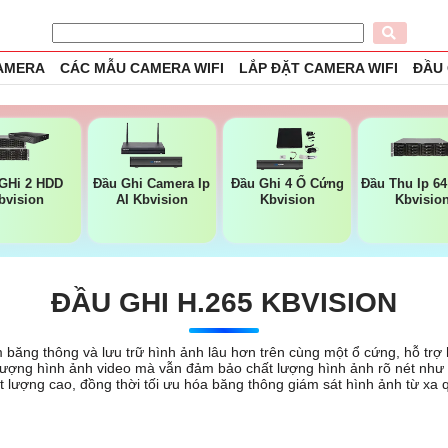
CAMERA
CÁC MẪU CAMERA WIFI
LẮP ĐẶT CAMERA WIFI
ĐẦU
GHi 2 HDD
Đầu Ghi Camera Ip
Đầu Ghi 4 Ổ Cứng
Đầu Thu Ip 6
bvision
AI Kbvision
Kbvision
Kbvisio
ĐẦU GHI H.265 KBVISION
băng thông và lưu trữ hình ảnh lâu hơn trên cùng một ổ cứng, hỗ trợ h
ượng hình ảnh video mà vẫn đảm bảo chất lượng hình ảnh rõ nét như 
chất lượng cao, đồng thời tối ưu hóa băng thông giám sát hình ảnh từ x