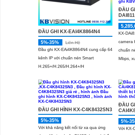
ĐẦU G
DAI81
5,285,
ĐẦU GHI KX-EAI4K8864N4
KX-DAi8
camera 
5%-35%
Liên Hệ
Đầu ghi KX-EAi4K8864N4 cung cấp 64
chuẩn n
kênh IP với chuẩn nén Smart
Mbps, xu
H.265+/H.265/H.264+/H
'
với SMD 
diện kh
ĐẦU GH
ĐẦU GHI HÌNH KX-C4K8432SN3
CAI4K
5%-35%
5%-3
Với khả năng kết nối từ xa qua ứng
Với KX‑