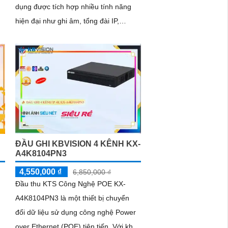
dụng được tích hợp nhiều tính năng
hiện đại như ghi âm, tổng đài IP,
hệ
chuyển vùng, quản lý cuộc gọi dễ
dàng thông...
ĐẦU GHI KBVISION 4 KÊNH KX-
A4K8104PN3
4,550,000 ₫
6,850,000 ₫
Đầu thu KTS Công Nghệ POE KX-
A4K8104PN3 là một thiết bị chuyển
đổi dữ liệu sử dụng công nghệ Power
over Ethernet (POE) tiên tiến. Với khả