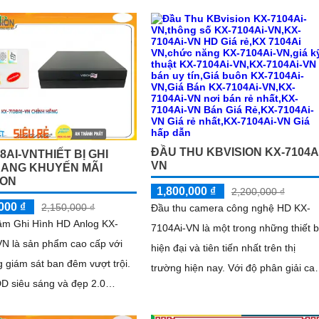
DD, thiết bị cho phép lưu trữ
 đảm bảo an toàn dữ liệu
ĐẦU THU KBVISION KX-7104AI
8AI-VNTHIẾT BỊ GHI
VN
ĐANG KHUYẾN MÃI
ION
1,800,000 ₫
2,200,000 ₫
000 ₫
2,150,000 ₫
Đầu thu camera công nghệ HD KX-
âm Ghi Hình HD Anlog KX-
7104Ai-VN là một trong những thiết b
VN là sản phẩm cao cấp với
hiện đại và tiên tiến nhất trên thị
 giám sát ban đêm vượt trội.
trường hiện nay. Với độ phân giải cao,
D siêu sáng và đẹp 2.0
sản phẩm này cho phép người dùng
el FULL HD 1080P, hình ảnh
xem hình ảnh rõ nét và chất lượng