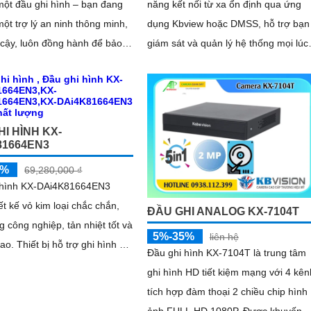
ột đầu ghi hình – bạn đang
năng kết nối từ xa ổn định qua ứng
ột trợ lý an ninh thông minh,
dụng Kbview hoặc DMSS, hỗ trợ bạn
 cậy, luôn đồng hành để bảo
giám sát và quản lý hệ thống mọi lúc
ản và không gian sống của
mọi nơi chỉ với một chiếc điện thoại
hoặc máy tính bảng. Khả năng tương
thích đa dạng và mở rộng linh hoạt
giúp bạn dễ dàng nâng cấp hệ thống
I HÌNH KX-
khi nhu cầu giám sát tăng lên
81664EN3
5%
69,280,000 ₫
 hình KX-DAi4K81664EN3
ết kế vỏ kim loại chắc chắn,
ĐẦU GHI ANALOG KX-7104T
g công nghiệp, tản nhiệt tốt và
5%-35%
liên hệ
ợ ghi hình độ
Đầu ghi hình KX-7104T là trung tâm
 4K siêu nét, giúp tái tạo chi
ghi hình HD tiết kiệm mạng với 4 kên
h ảnh rõ ràng kể cả trong môi
tích hợp đàm thoại 2 chiều chip hình
phức tạp