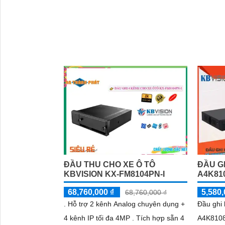
ĐẦU THU CHO XE Ô TÔ
ĐẦU GH
KBVISION KX-FM8104PN-I
A4K81
68,760,000 ₫
5,580,
68,760,000 ₫
. Hỗ trợ 2 kênh Analog chuyên dụng +
Đầu ghi
4 kênh IP tối đa 4MP . Tích hợp sẵn 4
A4K8108P