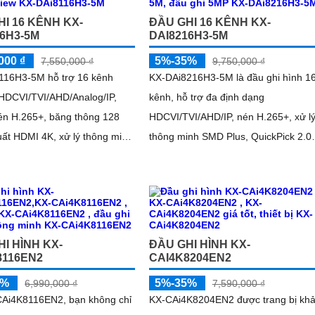
HI 16 KÊNH KX-
ĐẦU GHI 16 KÊNH KX-
16H3-5M
DAI8216H3-5M
000 ₫
5%-35%
7,550,000 ₫
9,750,000 ₫
116H3-5M hỗ trợ 16 kênh
KX-DAi8216H3-5M là đầu ghi hình 1
HDCVI/TVI/AHD/Analog/IP,
kênh, hỗ trợ đa định dạng
én H.265+, băng thông 128
HDCVI/TVI/AHD/IP, nén H.265+, xử l
ất HDMI 4K, xử lý thông minh
thông minh SMD Plus, QuickPick 2.0,
Plus, QuickPick 2.0, nhận
nhận diện khuôn mặt
uôn mặt
I HÌNH KX-
ĐẦU GHI HÌNH KX-
8116EN2
CAI4K8204EN2
5%
5%-35%
6,990,000 ₫
7,590,000 ₫
CAi4K8116EN2, bạn không chỉ
KX-CAi4K8204EN2 được trang bị kh