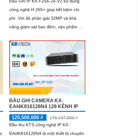
Đầu Ghi IP KX-F256-24-V2 sử dụng
công nghệ H.265+ giúp tiết kiệm chi
phí. Với độ phân giải 32MP và khả
năng giám sát ban đêm, sản phẩm hỗ
trợ công nghệ nổi bật như phát hiện
khuôn mặt
ĐẦU GHI CAMERA KX-
EAI4K816128N4 128 KÊNH IP
125,500,000 ₫
179,137,000 ₫
Đầu thu KTS công nghệ IP KX-
o
EAi4K816128N4 là một thiết bị chuyên