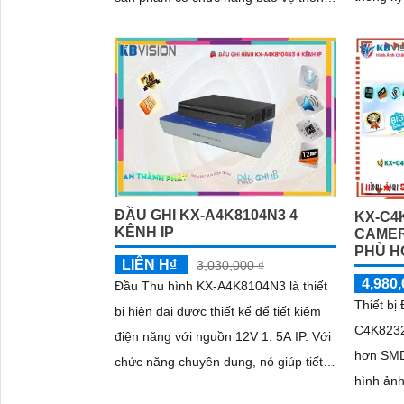
tiên tiế
minh chống xâm nhập
lượng âm
ổn định
ĐẦU GHI KX-A4K8104N3 4
KX-C4
KÊNH IP
CAMER
PHÙ H
LIÊN H₫
3,030,000 ₫
4,980,
Đầu Thu hình KX-A4K8104N3 là thiết
Thiết bị
bị hiện đại được thiết kế để tiết kiệm
C4K8232
điện năng với nguồn 12V 1. 5A IP. Với
hơn SMD
chức năng chuyên dụng, nó giúp tiết
hình ảnh b
kiệm dung lượng thông qua chuẩn nén