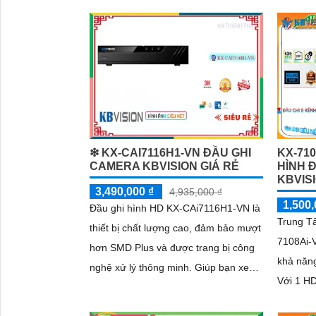
nghệ 2 H
video H.265+
lớn hơn,
❇ KX-CAI7116H1-VN ĐẦU GHI
KX-710
CAMERA KBVISION GIÁ RẺ
HÌNH 
KBVIS
3,490,000 ₫
4,935,000 ₫
1,500,
Đầu ghi hình HD KX-CAi7116H1-VN là
Trung T
thiết bị chất lượng cao, đảm bảo mượt
7108Ai-
hơn SMD Plus và được trang bị công
khả năng
nghệ xử lý thông minh. Giúp bạn xem
Với 1 HD
được hình ảnh ban đêm với chất
megapix
lượng rõ nét