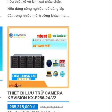
hữu thiết kế vỏ kim loại chắc chắn,
kiểu dáng công nghiệp, dễ dàng lắp
đặt trong nhiều môi trường khác nhau.
Với khả năng hỗ trợ ghi hình 4K siêu
nét, sản phẩm tái tạo hình ảnh rõ
ràng, chi tiết
THIẾT BỊ LƯU TRỮ CAMERA
KBVISION KX-F256-24-V2
h
285,315,000 ₫
290,820,000 ₫