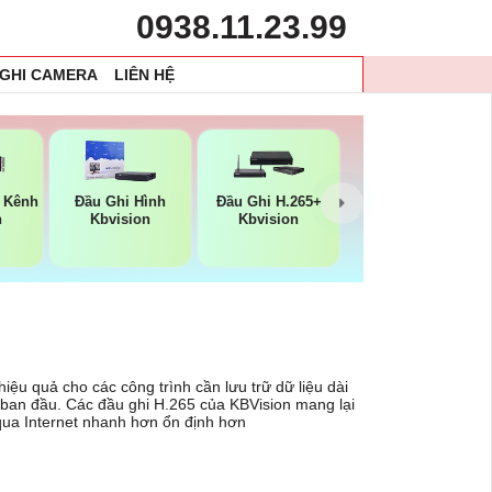
0938.11.23.99
 GHI CAMERA
LIÊN HỆ
4 Kênh
Đầu Ghi Hình
Đầu Ghi H.265+
n
Kbvision
Kbvision
iệu quả cho các công trình cần lưu trữ dữ liệu dài
ban đầu. Các đầu ghi H.265 của KBVision mang lại
a qua Internet nhanh hơn ổn định hơn