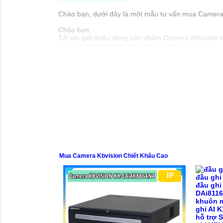
Chào bạn, dưới đây là một mẫu tư vấn mua Camera K
Chào bạn,
Tôi xin giới thiệu dòng sản phẩm Camera Kbvision vớ
để mua sản phẩm với chiết khấu cao.
Camera Kbvision được đánh giá cao về tính năng và
lắp đặt và sử dụng.
Nếu bạn quan tâm đến việc mua Camera Kbvision với c
Xin cảm ơn và chúc bạn một ngày tốt lành!
Hy vọng thông tin trên sẽ Có rất nhiều giá trị cao 
Mua Camera Kbvision Chiết Khấu Cao