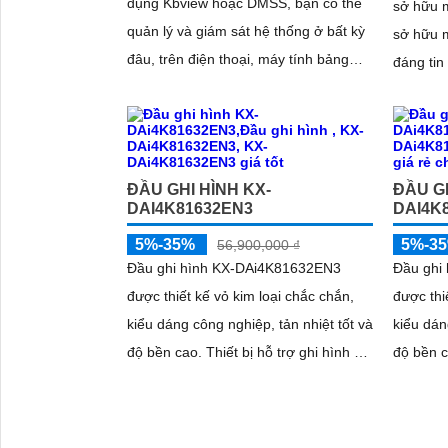
dụng Kbview hoặc DMSS, bạn có thể
sở hữu m
quản lý và giám sát hệ thống ở bất kỳ
sở hữu m
đâu, trên điện thoại, máy tính bảng
đáng tin
hoặc máy tính. KX‑C4K8432SN3 thực
vệ tài s
sự là trung tâm điều khiển an ninh
bạn.
mạnh mẽ, thông minh, mang lại sự an
tâm tuyệt đối cho các công trình lớn và
ĐẦU GHI HÌNH KX-
ĐẦU GH
chuyên nghiệp
DAI4K81632EN3
DAI4K
5%-35%
5%-3
56,900,000 ₫
Đầu ghi hình KX-DAi4K81632EN3
Đầu ghi
được thiết kế vỏ kim loại chắc chắn,
được thi
kiểu dáng công nghiệp, tản nhiệt tốt và
kiểu dán
độ bền cao. Thiết bị hỗ trợ ghi hình độ
độ bền cao. Thiết bị hỗ tr
phân giải 4K siêu nét, giúp tái tạo chi
phân giải
tiết hình ảnh rõ ràng kể cả trong môi
tiết hìn
trường phức tạp
trường 