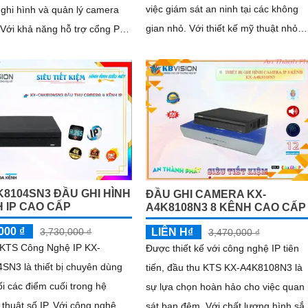
việc giám sát an ninh tại các không
ghi hình và quản lý camera
gian nhỏ. Với thiết kế mỹ thuật nhỏ
E
gọn, đầu ghi 4 kênh, hỗ trợ công ng
yền dữ liệu và cấp nguồn điện
hình ảnh sắc nét 2
 dây cáp duy nhất, đẩy mạnh
 và tiết kiệm chi phí cài đặt
K8104SN3 ĐẦU GHI HÌNH
ĐẦU GHI CAMERA KX-
H IP CAO CẤP
A4K8108N3 8 KÊNH CAO CẤP
000 ₫
3,730,000 ₫
LIÊN H₫
3,470,000 ₫
 KTS Công Nghệ IP KX-
Được thiết kế với công nghệ IP tiên
SN3 là thiết bị chuyên dùng
tiến, đầu thu KTS KX-A4K8108N3 là
ối các điểm cuối trong hệ
sự lựa chọn hoàn hảo cho việc quan
 số IP. Với công nghệ
sát ban đêm. Với chất lượng hình sắc