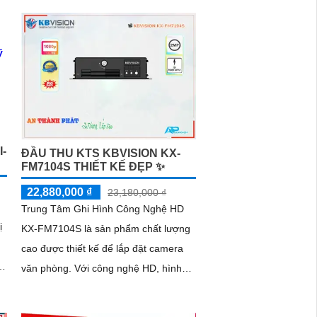
tuyệt vời
-
ĐẦU THU KTS KBVISION KX-
FM7104S THIẾT KẾ ĐẸP ✨
22,880,000 ₫
23,180,000 ₫
Trung Tâm Ghi Hình Công Nghệ HD
ị
KX-FM7104S là sản phẩm chất lượng
cao được thiết kế để lắp đặt camera
văn phòng. Với công nghệ HD, hình
ảnh được truyền tải sắc nét đến Full
HD 1080P, đảm bảo khả năng giám