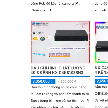
cổng PoE để kết nối camera IP .
dụng để 
Chuẩn nén H
an ninh. Với khả năng hỗ trợ cổng Po
giúp tru
qua một
hiệu suất
KX-C4
ĐẦU GHI HÌNH CHẤT LƯỢNG
4 KÊN
4K 8 KÊNH KX-C4K8108SN3
2,650,
3,050,000 ₫
4,300,000 ₫
Đầu thu
Đầu thu hình thông số có chức năng
C4K8104
thu âm rõ ràng và phát âm thanh to rõ.
để kết n
Được trang bị micro và loa tích hợp IP,
thống kỹ thuật
sản phẩm có chức năng bảo vệ thông