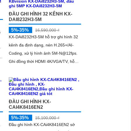
ĐẦU GHI HÌNH 32 KÊNH KX-
DAI8232H3-5M
5%-35%
16,590,000 ₫
6
KX-DAi8232H3-5M hỗ trợ ghi hình 32
kênh đa định dạng, nén H.265+/AI-
ý
Coding, xử lý hình ảnh 5M-N@12fps.
Ghi đồng thời HDMI 4K/VGA/TV, hỗ
trợ 2 ổ cứng lên đến 16TB, băng
thông...
ĐẦU GHI HÌNH KX-
CAI4K8416EN2
5%-35%
15,100,000 ₫
ả
Đầu ghi hình KX-CAi4K8416EN2 sở