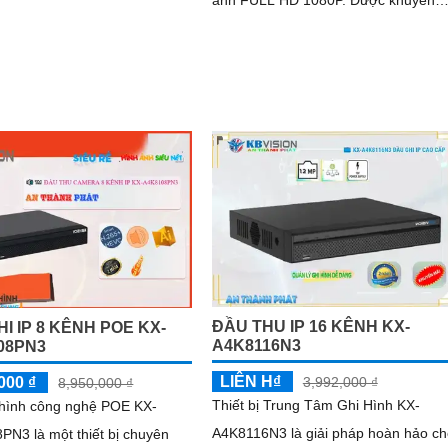
ảnh FULL HD 1080P. Được khuyến
nghị sử dụng trên điện thoại công
nghệ AHD CVI TVI BCS HD giúp hệ
thống ổn định
ĐẦU THU IP 16 KÊNH KX-
I IP 8 KÊNH POE KX-
A4K8116N3
08PN3
LIÊN H₫
3,992,000 ₫
000 ₫
8,950,000 ₫
Thiết bị Trung Tâm Ghi Hình KX-
 hình công nghệ POE KX-
A4K8116N3 là giải pháp hoàn hảo ch
N3 là một thiết bị chuyên