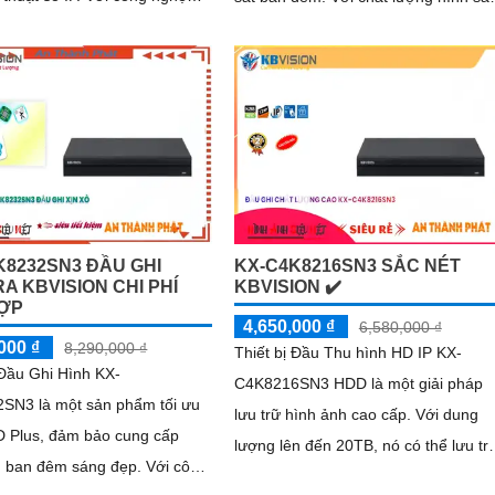
n, đầu thu này đảm bảo chất
nét, sản phẩm này đáng tin cậy cho
 thanh và hình ảnh sắc nét,
công trình dân dụng
K8232SN3 ĐẦU GHI
KX-C4K8216SN3 SẮC NÉT
A KBVISION CHI PHÍ
KBVISION ✔️
ỢP
4,650,000 ₫
6,580,000 ₫
000 ₫
8,290,000 ₫
Thiết bị Đầu Thu hình HD IP KX-
 Đầu Ghi Hình KX-
C4K8216SN3 HDD là một giải pháp
SN3 là một sản phẩm tối ưu
lưu trữ hình ảnh cao cấp. Với dung
 Plus, đảm bảo cung cấp
lượng lên đến 20TB, nó có thể lưu tr
an đêm sáng đẹp. Với công
hình ảnh rõ nét trong thời gian dài