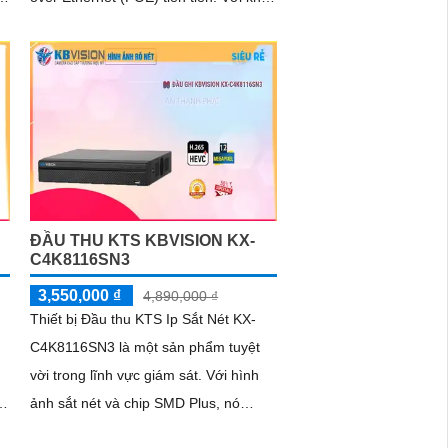
năng hỗ trợ 4 cổng kết nối camera IP
và...
ĐẦU THU KTS KBVISION KX-
C4K8116SN3
3,550,000 ₫
4,890,000 ₫
Thiết bị Đầu thu KTS Ip Sắt Nét KX-
C4K8116SN3 là một sản phẩm tuyệt
vời trong lĩnh vực giám sát. Với hình
ữ
ảnh sắt nét và chip SMD Plus, nó
mang lại một trải nghiệm quan sát