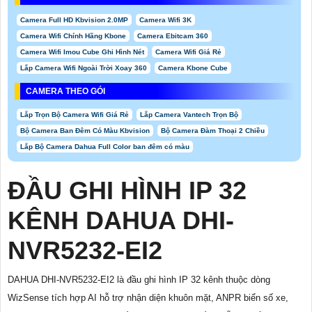
Camera Full HD Kbvision 2.0MP
Camera Wifi 3K
Camera Wifi Chính Hãng Kbone
Camera Ebitcam 360
Camera Wifi Imou Cube Ghi Hình Nét
Camera Wifi Giá Rẻ
Lắp Camera Wifi Ngoài Trời Xoay 360
Camera Kbone Cube
CAMERA THEO GÓI
Lắp Trọn Bộ Camera Wifi Giá Rẻ
Lắp Camera Vantech Trọn Bộ
Bộ Camera Ban Đêm Có Màu Kbvision
Bộ Camera Đàm Thoại 2 Chiều
Lắp Bộ Camera Dahua Full Color ban đêm có màu
ĐẦU GHI HÌNH IP 32
KÊNH DAHUA DHI-
NVR5232-EI2
DAHUA DHI-NVR5232-EI2 là đầu ghi hình IP 32 kênh thuộc dòng
WizSense tích hợp AI hỗ trợ nhận diện khuôn mặt, ANPR biển số xe,