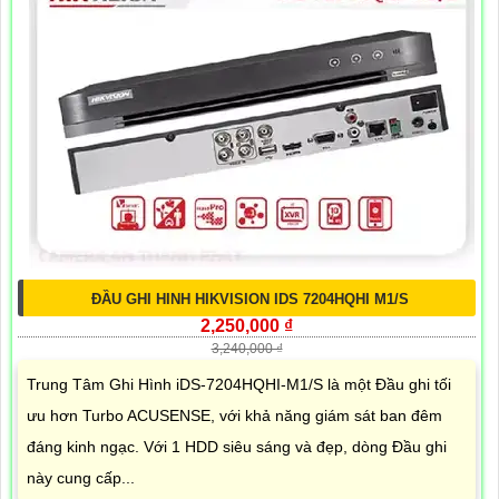
ĐẦU GHI HINH HIKVISION IDS 7204HQHI M1/S
2,250,000 ₫
3,240,000 ₫
Trung Tâm Ghi Hình iDS-7204HQHI-M1/S là một Đầu ghi tối
ưu hơn Turbo ACUSENSE, với khả năng giám sát ban đêm
đáng kinh ngạc. Với 1 HDD siêu sáng và đẹp, dòng Đầu ghi
này cung cấp...