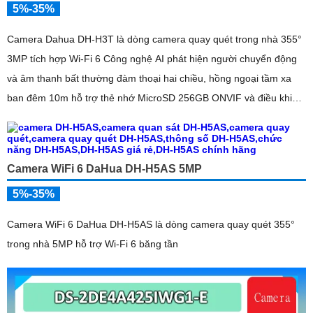
5%-35%
Camera Dahua DH-H3T là dòng camera quay quét trong nhà 355°
3MP tích hợp Wi-Fi 6 Công nghệ AI phát hiện người chuyển động
và âm thanh bất thường đàm thoại hai chiều, hồng ngoại tầm xa
ban đêm 10m hỗ trợ thẻ nhớ MicroSD 256GB ONVIF và điều khiển
từ xa qua ứng dụng DMSS
Camera WiFi 6 DaHua DH-H5AS 5MP
5%-35%
Camera WiFi 6 DaHua DH-H5AS là dòng camera quay quét 355°
trong nhà 5MP hỗ trợ Wi-Fi 6 băng tần