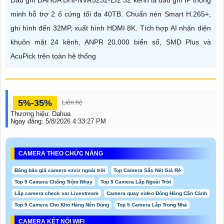
Đầu ghi DAHUA DHI-NVR5232-EI2 32 kênh là đầu ghi IP thông
minh hỗ trợ 2 ổ cứng tối đa 40TB. Chuẩn nén Smart H.265+,
ghi hình đến 32MP, xuất hình HDMI 8K. Tích hợp AI nhận diện
khuôn mặt 24 kênh, ANPR 20.000 biển số, SMD Plus và
AcuPick trên toàn hệ thống
5%-35%
Liên hệ
Thương hiệu:
Dahua
Ngày đăng:
5/8/2026 4:33:27 PM
CAMERA THEO CHỨC NĂNG
Bảng báo giá camera ezviz ngoài trời
Top Camera Sắc Nét Giá Rẻ
Top 5 Camera Chống Trộm Nhạy
Top 5 Camera Lắp Ngoài Trời
Lắp camera check var Livestream
Camera quay video Đóng Hàng Cận Cảnh
Top 5 Camera Cho Kho Hàng Nên Dùng
Top 5 Camera Lắp Trong Nhà
CAMERA KẾT NỐI WIFI