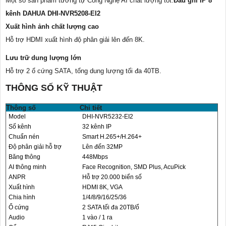
Một số sản phẩm tương tự Công Nghệ AI chất lượng tốt:
Đầu ghi IP 8
kênh DAHUA DHI-NVR5208-EI2
Xuất hình ảnh chất lượng cao
Hỗ trợ HDMI xuất hình độ phân giải lên đến 8K.
Lưu trữ dung lượng lớn
Hỗ trợ 2 ổ cứng SATA, tổng dung lượng tối đa 40TB.
THÔNG SỐ KỸ THUẬT
Thông số
Chi tiết
Model
DHI-NVR5232-EI2
Số kênh
32 kênh IP
Chuẩn nén
Smart H.265+/H.264+
Độ phân giải hỗ trợ
Lên đến 32MP
Băng thông
448Mbps
AI thông minh
Face Recognition, SMD Plus, AcuPick
ANPR
Hỗ trợ 20.000 biển số
Xuất hình
HDMI 8K, VGA
Chia hình
1/4/8/9/16/25/36
Ổ cứng
2 SATA tối đa 20TB/ổ
Audio
1 vào / 1 ra