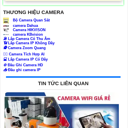
THƯƠNG HIỆU CAMERA
Bộ Camera Quan Sát
camera Dahua
Camera HIKVISON
camera KBvision
️🎤️
Lắp Camera Có Thu Âm
📶
Lắp Camera IP Không Dây
🕵️
Camera Zoom Quang
🧛‍♀️
Camera Tích Hợp AI
💻
Lắp Camera IP Có Dây
⚙️
Đầu Ghi Camera HD
📥
Đầu ghi camera IP
TIN TỨC LIÊN QUAN