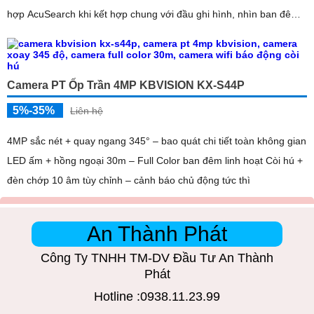
hợp AcuSearch khi kết hợp chung với đầu ghi hình, nhìn ban đêm
bằng hồng ngoại 50m
Camera PT Ốp Trần 4MP KBVISION KX-S44P
5%-35%
Liên hệ
4MP sắc nét + quay ngang 345° – bao quát chi tiết toàn không gian
LED ấm + hồng ngoại 30m – Full Color ban đêm linh hoạt Còi hú +
đèn chớp 10 âm tùy chỉnh – cảnh báo chủ động tức thì
An Thành Phát
Công Ty TNHH TM-DV Đầu Tư An Thành
Phát
Hotline :0938.11.23.99