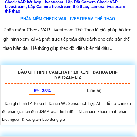
PHẦN MỀM CHECK VAR LIVESTREAM THỂ THAO
Phần mềm Check VAR Livestream Thể Thao là giải pháp hỗ trợ
ghi hình xem lại và phát trực tiếp trận đấu dành cho các sân thể
thao hiện đại. Hệ thống giúp theo dõi diễn biến thi đấu...
ĐẦU GHI HÌNH CAMERA IP 16 KÊNH DAHUA DHI-
NVR5216-EI2
5%-35%
Liên hệ
- Đầu ghi hình IP 16 kênh Dahua WizSense tích hợp AI. - Hỗ trợ camera
độ phân giải lên đến 32MP, xuất hình 8K. - Nhận diện khuôn mặt, phân
biệt người & xe, giảm báo động giả