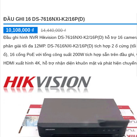
ĐẦU GHI 16 DS-7616NXI-K2/16P(D)
10,108,000 ₫
14,440,000 ₫
Đầu ghi hình NVR Hikvision DS-7616NXI-K2/16P(D) hỗ trợ 16 camera
phân giải tối đa 12MP. DS-7616NXI-K2/16P(D) tích hợp 2 ổ cứng (tối đa 10TB/
ổ), 16 cổng PoE với tổng công suất 200W tích hợp sẵn trên đầu ghi,
HDMI xuất hình 4K, hỗ trợ nhận diện khuôn mặt và phát hiện chuyể
thông minh