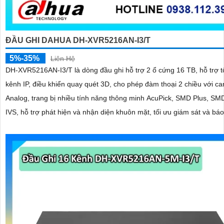
ĐẦU GHI DAHUA DH-XVR5216AN-I3/T
5%-35%
Liên Hệ
DH-XVR5216AN-I3/T là dòng đầu ghi hỗ trợ 2 ổ cứng 16 TB, hỗ trợ t
kênh IP, điều khiển quay quét 3D, cho phép đàm thoại 2 chiều với c
Analog, trang bị nhiều tính năng thông minh AcuPick, SMD Plus, SM
IVS, hỗ trợ phát hiện và nhận diện khuôn mặt, tối ưu giám sát và bá