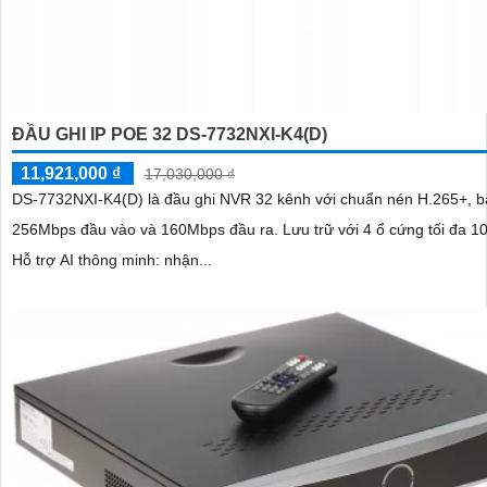
ĐẦU GHI IP POE 32 DS-7732NXI-K4(D)
11,921,000 ₫
17,030,000 ₫
DS-7732NXI-K4(D) là đầu ghi NVR 32 kênh với chuẩn nén H.265+, b
256Mbps đầu vào và 160Mbps đầu ra. Lưu trữ với 4 ổ cứng tối đa 10TB mỗi ổ.
Hỗ trợ AI thông minh: nhận...