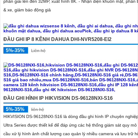
phân giải lên đến 32MP, xuất hình 8K. - Nhận diện khuôn mặt, phân 
& xe, giảm báo động giả
ĐẦU GHI IP 8 KÊNH DAHUA DHI-NVR5208-EI2
5%-35%
Liên hệ
ĐẦU GHI HÌNH IP HIKVISION DS-96128NXI-S16
5%-35%
liên hệ
HIKVISION DS‑96128NXI‑S16 là dòng đầu ghi hình IP chuyên nghiệp
Ultra Series được thiết kế để đáp ứng các hệ thống giám sát quy mô
cầu xử lý hình ảnh chất lượng cao quản lý nhiều camera và lưu trữ h