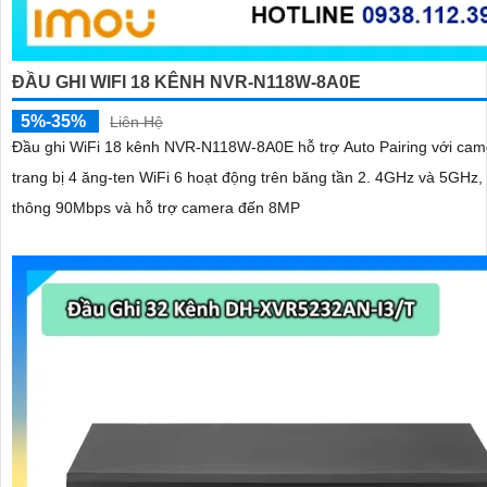
ĐẦU GHI WIFI 18 KÊNH NVR-N118W-8A0E
5%-35%
Liên Hệ
Đầu ghi WiFi 18 kênh NVR-N118W-8A0E hỗ trợ Auto Pairing với ca
trang bị 4 ăng-ten WiFi 6 hoạt động trên băng tần 2. 4GHz và 5GHz,
thông 90Mbps và hỗ trợ camera đến 8MP