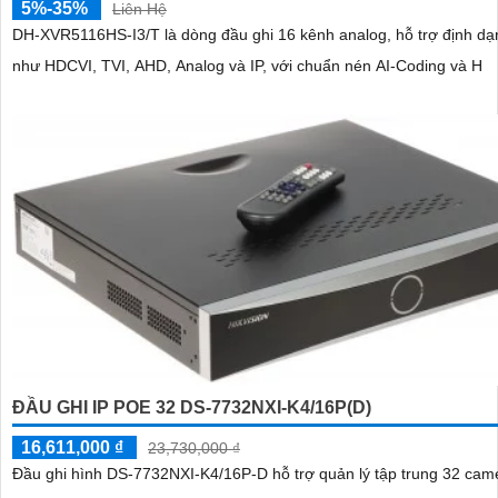
5%-35%
Liên Hệ
DH-XVR5116HS-I3/T là dòng đầu ghi 16 kênh analog, hỗ trợ định d
như HDCVI, TVI, AHD, Analog và IP, với chuẩn nén AI-Coding và H
ĐẦU GHI IP POE 32 DS-7732NXI-K4/16P(D)
16,611,000 ₫
23,730,000 ₫
Đầu ghi hình DS-7732NXI-K4/16P-D hỗ trợ quản lý tập trung 32 cam