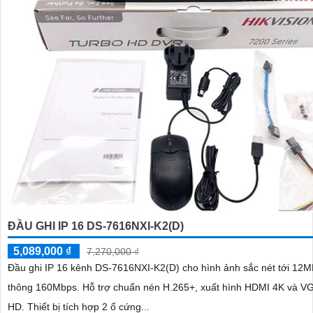
ĐẦU GHI IP 16 DS-7616NXI-K2(D)
5,089,000 ₫
7,270,000 ₫
Đầu ghi IP 16 kênh DS-7616NXI-K2(D) cho hình ảnh sắc nét tới 12M
thông 160Mbps. Hỗ trợ chuẩn nén H.265+, xuất hình HDMI 4K và VGA Full
HD. Thiết bị tích hợp 2 ổ cứng...