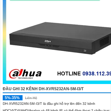
ĐẦU GHI 32 KÊNH DH-XVR5232AN-5M-I3/T
5%-35%
Liên Hệ
DH-XVR5232AN-5M-I3/T là đầu ghi hỗ trợ lên đến 32 kênh
HDCVI/TVI/AHD/Analog và 48 kênh IP, có thể đàm thoại 2 chiều trực 