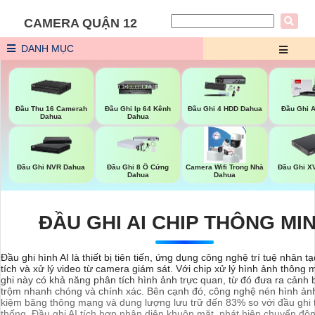
CAMERA QUẬN 12
DANH MỤC
Đầu Thu 16 Camerah
Đầu Ghi Ip 64 Kênh
Đầu Ghi 4 HDD Dahua
Đầu Ghi 
Dahua
Dahua
Đầu Ghi X
Đầu Ghi NVR Dahua
Đầu Ghi 8 Ổ Cứng
Camera Wifi Trong Nhà
Dahua
Dahua
ĐẦU GHI AI CHIP THÔNG MI
Đầu ghi hình AI là thiết bị tiên tiến, ứng dụng công nghệ trí tuệ nhân t
tích và xử lý video từ camera giám sát. Với chip xử lý hình ảnh thông 
ghi này có khả năng phân tích hình ảnh trực quan, từ đó đưa ra cảnh
trộm nhanh chóng và chính xác. Bên cạnh đó, công nghệ nén hình ảnh 
kiệm băng thông mạng và dung lượng lưu trữ đến 83% so với đầu ghi 
thống. Đầu ghi AI tích hợp nhận diện khuôn mặt, phát hiện chuyển độ