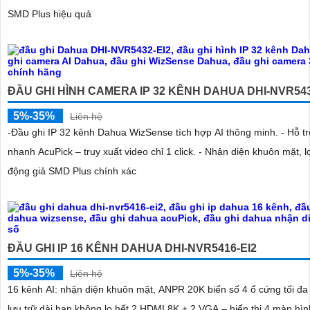
SMD Plus hiệu quả
ĐẦU GHI HÌNH CAMERA IP 32 KÊNH DAHUA DHI-NVR543
5%-35%
Liên hệ
-Đầu ghi IP 32 kênh Dahua WizSense tích hợp AI thông minh. - Hỗ tr
nhanh AcuPick – truy xuất video chỉ 1 click. - Nhận diện khuôn mặt, l
động giả SMD Plus chính xác
ĐẦU GHI IP 16 KÊNH DAHUA DHI-NVR5416-EI2
5%-35%
Liên hệ
16 kênh AI: nhận diện khuôn mặt, ANPR 20K biển số 4 ổ cứng tối đa
lưu trữ dài hạn không lo hết 2 HDMI 8K + 2 VGA – hiển thị 4 màn hì