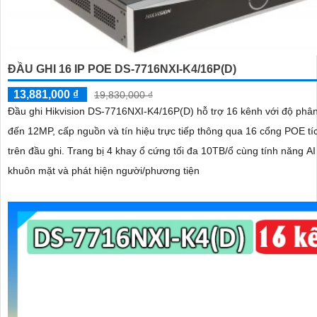
ĐẦU GHI 16 IP POE DS-7716NXI-K4/16P(D)
13,881,000 ₫
19,830,000 ₫
Đầu ghi Hikvision DS-7716NXI-K4/16P(D) hỗ trợ 16 kênh với độ phân 
đến 12MP, cấp nguồn và tín hiệu trực tiếp thông qua 16 cổng POE tí
trên đầu ghi. Trang bị 4 khay ổ cứng tối đa 10TB/ổ cùng tính năng AI nhận diện
khuôn mặt và phát hiện người/phương tiện