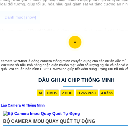
loại đối tượng, giúp tối ưu hóa hiệu quả giám sát và tăng cường an nin
Dĩ vãng,name="XSight VietNam", đang cung cấp dịch vụ lắp đặt Came
Minh Chuyên nghiệp cho dự án của bạn. Họ có kinh nghiệm và chuyê
trong lĩnh vực này và cam kết mang đến cho bạn giải pháp an toàn và 
Bạn có thể liên hệ với XSight VietNam để được tư vấn và báo giá chi ti
án của mình.
camera WizMind là dòng camera thông minh chuyên dụng cho các dự án đặc thù
WizMind sở hữu khả năng nhận diện khuôn mặt, đếm số lượng người và bảo vệ v
quả. Với chuẩn nén hình H.265+, WizMind giúp tiết kiệm dung lượng lưu trữ mà 
chất lượng hình ảnh cao. Ngoài ra, camera còn có khả năng bám sát và theo dõi 
khả nghi, là giải pháp hoàn hảo cho hệ thống giám sát an ninh.
ĐẦU GHI AI CHIP THÔNG MINH
AI
CMOS
2 HDD
H.265 Pro +
4 Kênh
Lắp Camera AI Thông Minh
BỘ CAMERA IMOU QUAY QUÉT TỰ ĐỘNG