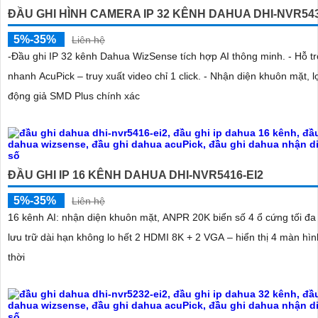
ĐẦU GHI HÌNH CAMERA IP 32 KÊNH DAHUA DHI-NVR543
5%-35%
Liên hệ
-Đầu ghi IP 32 kênh Dahua WizSense tích hợp AI thông minh. - Hỗ tr
nhanh AcuPick – truy xuất video chỉ 1 click. - Nhận diện khuôn mặt, l
động giả SMD Plus chính xác
ĐẦU GHI IP 16 KÊNH DAHUA DHI-NVR5416-EI2
5%-35%
Liên hệ
16 kênh AI: nhận diện khuôn mặt, ANPR 20K biển số 4 ổ cứng tối đa
lưu trữ dài hạn không lo hết 2 HDMI 8K + 2 VGA – hiển thị 4 màn hì
thời