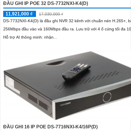
ĐẦU GHI IP POE 32 DS-7732NXI-K4(D)
11,921,000 ₫
17,030,000 ₫
DS-7732NXI-K4(D) là đầu ghi NVR 32 kênh với chuẩn nén H.265+, b
256Mbps đầu vào và 160Mbps đầu ra. Lưu trữ với 4 ổ cứng tối đa 10TB mỗi ổ.
Hỗ trợ AI thông minh: nhận...
ĐẦU GHI 16 IP POE DS-7716NXI-K4/16P(D)