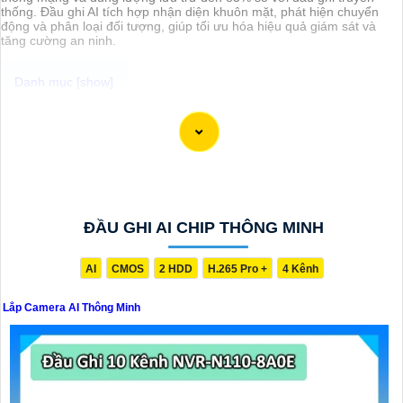
thống. Đầu ghi AI tích hợp nhận diện khuôn mặt, phát hiện chuyển
động và phân loại đối tượng, giúp tối ưu hóa hiệu quả giám sát và
tăng cường an ninh.
Dĩ vãng,name="XSight VietNam", đang cung cấp dịch vụ lắp đặt
Camera AI Thông Minh Chuyên nghiệp cho dự án của bạn. Họ có
kinh nghiệm và chuyên môn cao trong lĩnh vực này và cam kết mang
đến cho bạn giải pháp an toàn và hiệu quả. Bạn có thể liên hệ với
XSight VietNam để được tư vấn và báo giá chi tiết cho dự án của
mình.
ĐẦU GHI AI CHIP THÔNG MINH
AI
CMOS
2 HDD
H.265 Pro +
4 Kênh
Lắp Camera AI Thông Minh