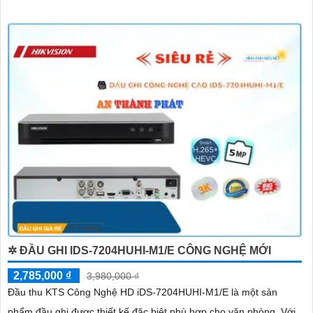
✲ ĐẦU GHI IDS-7204HUHI-M1/E CÔNG NGHỆ MỚI
2,785,000 ₫
3,980,000 ₫
Đầu thu KTS Công Nghệ HD iDS-7204HUHI-M1/E là một sản
phẩm đầu ghi được thiết kế đặc biệt phù hợp cho văn phòng. Với