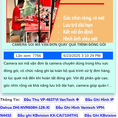
CAMERA SOI MÃ VẬN ĐƠN QUAY QUÁ TRÌNH ĐÓNG GÓI
Lần xem: 7766
6/23/2025 3:10:29 PM
Camera soi mã vận đơn là camera chuyên dùng trong khu vực
đóng gói, có chức năng ghi lại toàn bộ quá trình xử lý đơn hàng,
từ lúc quét mã đến khi hoàn tất đóng gói. Với độ phân giải cao,
góc nhìn rộng và khả năng lưu trữ dài hạn, camera giúp quản lý
dễ dàng truy xuất thông tin khi cần thiết, hạn chế nhầm lẫn và
Thông Tin:
Đầu Thu VP-463TVI VanTech ✲
Đầu Ghi Hình IP
thất thoát hàng hóa
Dahua DHI-NVR608H-128-XI
Đầu Ghi Hình Vantech VPH-
N4432
Đầu ghi KBvision KX-CAi7104TH1
Đầu Ghi KBvision