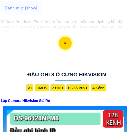
Chắc chắn, dưới đây là một mẫu câu giới thiệu cho dịch vụ lắp đặt
camera Hikvision giá rẻ và công nghệ phù hợp với xu hướng hiện
nay:
"Chào bạn! Bạn đang cần giải pháp an ninh hiện đại và đáng tin cậy
cho ngôi nhà hoặc cơ sở kinh doanh của mình? Hãy để chúng tôi
giúp bạn với dịch vụ lắp đặt camera Hikvision giá rẻ, mang đến công
nghệ hàng đầu và hiệu suất ổn định. Với chúng tôi, bạn hoàn toàn
yên tâm về an ninh mà không cần lo lắng về giá cả. Hãy liên hệ ngay
để được tư vấn chi tiết và nhận ưu đãi hấp dẫn!"
ĐẦU GHI 8 Ổ CƯNG HIKVISION
AI
CMOS
2 HDD
H.265 Pro +
4 Kênh
Lắp Camera Hikvision Giá Rẻ