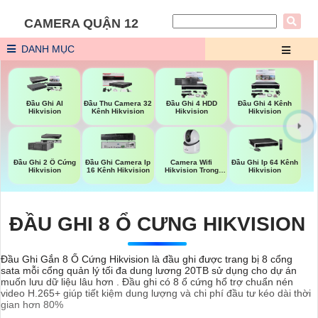
CAMERA QUẬN 12
DANH MỤC
Đầu Ghi AI
Đầu Thu Camera 32
Đầu Ghi 4 HDD
Đầu Ghi 4 Kênh
Hikvision
Kênh Hikvision
Hikvision
Hikvision
Camera Wifi
Đầu Ghi 2 Ổ Cứng
Đầu Ghi Camera Ip
Đầu Ghi Ip 64 Kênh
Hikvision Trong
Hikvision
16 Kênh Hikvision
Hikvision
Nhà
ĐẦU GHI 8 Ổ CƯNG HIKVISION
Đầu Ghi Gắn 8 Ổ Cứng Hikvision là đầu ghi được trang bị 8 cổng
sata mỗi cổng quản lý tối đa dung lương 20TB sử dụng cho dự án
muốn lưu dữ liệu lâu hơn . Đầu ghi có 8 ổ cứng hổ trợ chuẩn nén
video H.265+ giúp tiết kiệm dung lượng và chi phí đầu tư kéo dài thời
gian hơn 80%