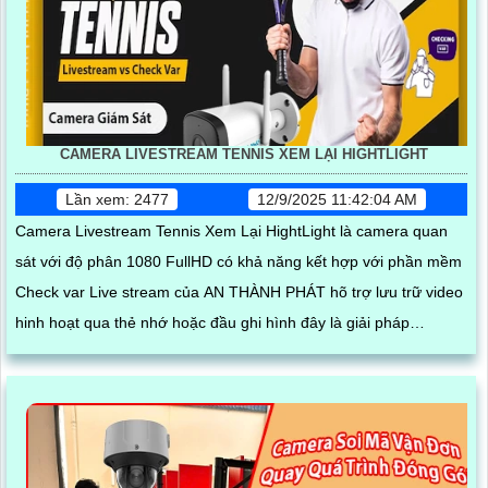
CAMERA LIVESTREAM TENNIS XEM LẠI HIGHTLIGHT
Lần xem: 2477
12/9/2025 11:42:04 AM
Camera Livestream Tennis Xem Lại HightLight là camera quan
sát với độ phân 1080 FullHD có khả năng kết hợp với phần mềm
Check var Live stream của AN THÀNH PHÁT hõ trợ lưu trữ video
hinh hoạt qua thẻ nhớ hoặc đầu ghi hình đây là giải pháp
livestrema giá rẻ cho sân tennis giúp thu hút người chơi và tăng
doanh thu nhờ livestream