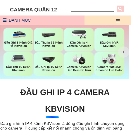
CAMERA QUẬN 12
DANH MỤC
Đầu Ghi 8 Kênh Giá
Đầu Thu Ip 32 Kênh
Đầu Ghi Ip 4
Đầu Ghi NVR
Rẻ Kbvision
Kbvision
Camera Kbvision
Kbvision
Đầu Thu 16 Kênh
Đầu Ghi Ip 16 Kênh
Camera Kbvision
Camera Wifi 360
Kbvision
Kbvision
Ban Đêm Có Màu
Kbvision Full Color
ĐẦU GHI IP 4 CAMERA
KBVISION
Đầu ghi hình IP 4 kênh KBVision là dòng đầu ghi hình chuyên dụng
cho camera IP cung cấp kết nối nhanh chóng và ổn định với băng