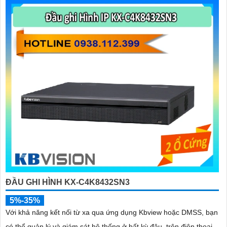
Hy vọng thông tin trên sẽ Có rất nhiều giá trị cao cấp đối với bạn.
Nếu bạn cần thêm thông tin hoặc muốn tư vấn về sản phẩm cụ thể
hơn, đừng ngần ngại để lại câu hỏi!
'
ĐẦU GHI HÌNH KX-C4K8432SN3
5%-35%
Với khả năng kết nối từ xa qua ứng dụng Kbview hoặc DMSS, bạn
có thể quản lý và giám sát hệ thống ở bất kỳ đâu, trên điện thoại,