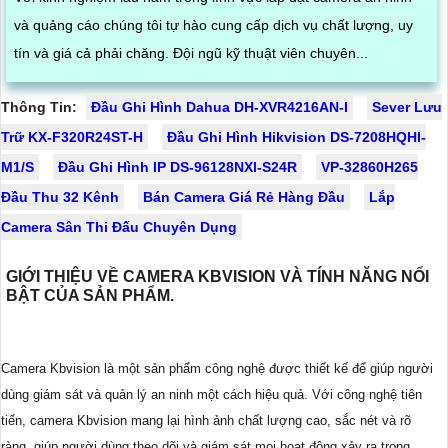
và quảng cáo chúng tôi tự hào cung cấp dịch vụ chất lượng, uy
tín và giá cả phải chăng. Đội ngũ kỹ thuật viên chuyên...
Thông Tin:
Đầu Ghi Hình Dahua DH-XVR4216AN-I
Sever Lưu
Trữ KX-F320R24ST-H
Đầu Ghi Hình Hikvision DS-7208HQHI-
M1/S
Đầu Ghi Hình IP DS-96128NXI-S24R
VP-32860H265
Đầu Thu 32 Kênh
Bán Camera Giá Rẻ Hàng Đầu
Lắp
Camera Sân Thi Đấu Chuyên Dụng
GIỚI THIỆU VỀ CAMERA KBVISION VÀ TÍNH NĂNG NỔI
BẬT CỦA SẢN PHẨM.
Camera Kbvision là một sản phẩm công nghệ được thiết kế để giúp người
dùng giám sát và quản lý an ninh một cách hiệu quả. Với công nghệ tiên
tiến, camera Kbvision mang lại hình ảnh chất lượng cao, sắc nét và rõ
ràng, giúp người dùng theo dõi và giám sát mọi hoạt động xảy ra trong