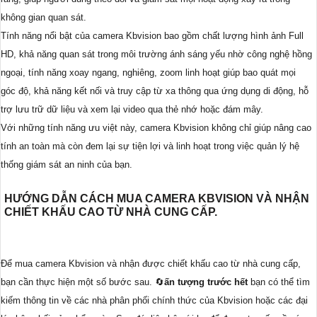
không gian quan sát.
Tính năng nổi bật của camera Kbvision bao gồm chất lượng hình ảnh Full
HD, khả năng quan sát trong môi trường ánh sáng yếu nhờ công nghệ hồng
ngoại, tính năng xoay ngang, nghiêng, zoom linh hoạt giúp bao quát mọi
góc độ, khả năng kết nối và truy cập từ xa thông qua ứng dụng di động, hỗ
trợ lưu trữ dữ liệu và xem lại video qua thẻ nhớ hoặc đám mây.
Với những tính năng ưu việt này, camera Kbvision không chỉ giúp nâng cao
tính an toàn mà còn đem lại sự tiện lợi và linh hoạt trong việc quản lý hệ
thống giám sát an ninh của bạn.
HƯỚNG DẪN CÁCH MUA CAMERA KBVISION VÀ NHẬN
CHIẾT KHẤU CAO TỪ NHÀ CUNG CẤP.
Để mua camera Kbvision và nhận được chiết khấu cao từ nhà cung cấp,
bạn cần thực hiện một số bước sau. 🔄
ấn tượng trước hết
bạn có thể tìm
kiếm thông tin về các nhà phân phối chính thức của Kbvision hoặc các đại