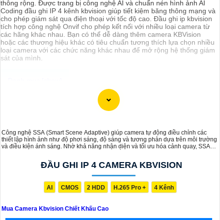
thông rộng. Được trang bị công nghệ AI và chuẩn nén hình ảnh AI
Coding đầu ghi IP 4 kênh kbvision giúp tiết kiệm băng thông mạng và
cho phép giám sát qua điện thoại với tốc độ cao. Đầu ghi ip kbvision
tích hợp công nghệ Onvif cho phép kết nối với nhiều loại camera từ
các hãng khác nhau. Bạn có thể dễ dàng thêm camera KBVision
hoặc các thương hiệu khác có tiêu chuẩn tương thích lựa chọn nhiều
loại camera với các chức năng khác nhau để mở rộng hệ thống giám
sát của mình.
Chào bạn, dưới đây là một mẫu tư vấn mua Camera Kbvision với
chiết khấu cao:
Chào bạn,
Công nghệ SSA (Smart Scene Adaptive) giúp camera tự động điều chỉnh các
Tôi xin giới thiệu dòng sản phẩm Camera Kbvision với chất lượng cao
thiết lập hình ảnh như độ phơi sáng, độ sáng và tương phản dựa trên môi trường
và giá cả phải chăng. Hiện tại, chúng tôi đang có chương trình
và điều kiện ánh sáng. Nhờ khả năng nhận diện và tối ưu hóa cảnh quay, SSA
khuyến mãi đặc biệt, bạn có thể tận dụng để mua sản phẩm với chiết
cải thiện chất lượng hình ảnh, mang lại độ sắc nét và tương phản tốt hơn trong
khấu cao.
mọi tình huống giám sát, từ ban ngày đến ban đêm.
ĐẦU GHI IP 4 CAMERA KBVISION
Camera Kbvision được đánh giá cao về tính năng và hiệu suất hoạt
động,
tự tin
sẽ cung cấp cho bạn hệ thống giám sát an ninh hiệu
quả. dòng sản phẩm này cũng dễ dàng lắp đặt và sử dụng.
AI
CMOS
2 HDD
H.265 Pro +
4 Kênh
Nếu bạn quan tâm đến việc mua Camera Kbvision với chiết khấu
cao, hãy liên hệ với chúng tôi để biết thêm thông tin chi tiết và được
tư vấn tốt nhất.
Mua Camera Kbvision Chiết Khấu Cao
Xin cảm ơn và chúc bạn một ngày tốt lành!