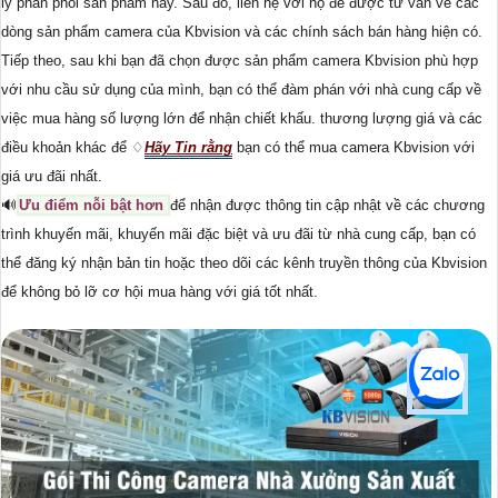
lý phân phối sản phẩm này. Sau đó, liên hệ với họ để được tư vấn về các
dòng sản phẩm camera của Kbvision và các chính sách bán hàng hiện có.
Tiếp theo, sau khi bạn đã chọn được sản phẩm camera Kbvision phù hợp
với nhu cầu sử dụng của mình, bạn có thể đàm phán với nhà cung cấp về
việc mua hàng số lượng lớn để nhận chiết khấu. thương lượng giá và các
điều khoản khác để ♢
Hãy Tin rằng
bạn có thể mua camera Kbvision với
giá ưu đãi nhất.
🔊
Ưu điểm nỗi bật hơn
để nhận được thông tin cập nhật về các chương
trình khuyến mãi, khuyến mãi đặc biệt và ưu đãi từ nhà cung cấp, bạn có
thể đăng ký nhận bản tin hoặc theo dõi các kênh truyền thông của Kbvision
để không bỏ lỡ cơ hội mua hàng với giá tốt nhất.