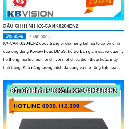
ĐẦU GHI HÌNH KX-CAI4K8204EN2
5%-35%
7,590,000 ₫
KX-CAi4K8204EN2 được trang bị khả năng kết nối từ xa ổn định
qua ứng dụng Kbview hoặc DMSS, hỗ trợ bạn giám sát và quản lý
hệ thống mọi lúc mọi nơi chỉ với một chiếc điện thoại hoặc máy
tính bảng. Khả năng tương thích đa dạng và mở rộng linh hoạt
giúp bạn dễ dàng nâng cấp hệ thống khi nhu cầu giám sát tăng
lên