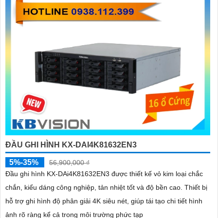
ĐẦU GHI HÌNH KX-DAI4K81632EN3
5%-35%
56,900,000 ₫
Đầu ghi hình KX-DAi4K81632EN3 được thiết kế vỏ kim loại chắc
chắn, kiểu dáng công nghiệp, tản nhiệt tốt và độ bền cao. Thiết bị
hỗ trợ ghi hình độ phân giải 4K siêu nét, giúp tái tạo chi tiết hình
ảnh rõ ràng kể cả trong môi trường phức tạp