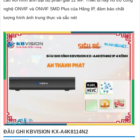
cao với hình ảnh đạt độ phân giải 12 MP. Thiết bị này hỗ trợ công
nghệ ONVIF và ONVIF SMD Plus của Hãng IP, đảm bảo chất
lượng hình ảnh trung thực và sắc nét
ĐẦU GHI KBVISION KX-A4K8114N2