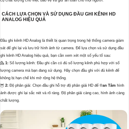
cụ chất lượng cho việc bảo vệ và giữ an toàn cho mọi người.
CÁCH LỰA CHỌN VÀ SỬ DỤNG ĐẦU GHI KÊNH HD
ANALOG HIỆU QUẢ
Đầu ghi kênh HD Analog là thiết bị quan trọng trong hệ thống camera giám
sát để ghi lại và lưu trữ hình ảnh từ camera. Để lựa chọn và sử dụng đầu
ghi kênh HD Analog hiệu quả, bạn cần xem xét một số yếu tố sau:
💁
1:
Số lượng kênh: Đầu ghi cần có đủ số lượng kênh phù hợp với số
lượng camera mà bạn đang sử dụng. Hãy chọn đầu ghi với đủ kênh để
không bị hạn chế khi mở rộng hệ thống.
🦉
2:
Độ phân giải: Chọn đầu ghi hỗ trợ độ phân giải HD để ®️
an Tâm
hình
ảnh được ghi lại sắc nét và rõ ràng. Độ phân giải càng cao, hình ảnh càng
chất lượng.