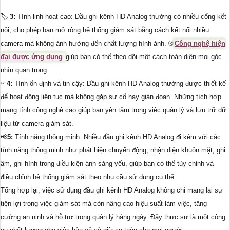
🏷
3:
Tính linh hoạt cao: Đầu ghi kênh HD Analog thường có nhiều cổng kết
nối, cho phép bạn mở rộng hệ thống giám sát bằng cách kết nối nhiều
camera mà không ảnh hưởng đến chất lượng hình ảnh. ®️
Công nghệ hiện
đại được ứng dụng
giúp bạn có thể theo dõi một cách toàn diện mọi góc
nhìn quan trọng.
⌔
4:
Tính ổn định và tin cậy: Đầu ghi kênh HD Analog thường được thiết kế
để hoạt động liên tục mà không gặp sự cố hay gián đoạn. Những tích hợp
mang tính công nghệ cao giúp bạn yên tâm trong việc quản lý và lưu trữ dữ
liệu từ camera giám sát.
📢
5:
Tính năng thông minh: Nhiều đầu ghi kênh HD Analog đi kèm với các
tính năng thông minh như phát hiện chuyển động, nhận diện khuôn mặt, ghi
âm, ghi hình trong điều kiện ánh sáng yếu, giúp bạn có thể tùy chỉnh và
điều chỉnh hệ thống giám sát theo nhu cầu sử dụng cụ thể.
Tổng hợp lại, việc sử dụng đầu ghi kênh HD Analog không chỉ mang lại sự
tiện lợi trong việc giám sát mà còn nâng cao hiệu suất làm việc, tăng
cường an ninh và hỗ trợ trong quản lý hàng ngày. Đây thực sự là một công