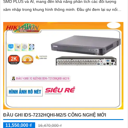
SMD PLUS và AI, mang đến khả năng phân tích các đối tượng
xâm nhập trong khung hình thông minh. Đầu ghi đem lại sự nổi
bật như hỗ trợ kết nối 2 HDD, khả năng mở rộng thêm 16 kênh IP
đáp ứng nhu cầu dễ dàng
ĐẦU GHI IDS-7232HQHI-M2/S CÔNG NGHỆ MỚI
11,550,000 ₫
16,470,000 ₫