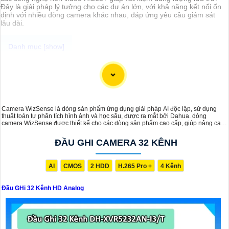
Đây là giải pháp lý tưởng cho các dự án lớn, với khả năng kết nối ổn
định với nhiều dòng camera khác nhau, đáp ứng yêu cầu giám sát
lâu dài.
Camera WizSense là dòng sản phẩm ứng dụng giải pháp AI độc lập, sử dụng
thuật toán tự phân tích hình ảnh và học sâu, được ra mắt bởi Dahua. dòng
camera WizSense được thiết kế cho các dòng sản phẩm cao cấp, giúp nâng cao
hiệu suất giám sát và tối ưu hóa quy trình bảo mật. Với khả năng phân tích thông
minh, WizSense không chỉ cung cấp hình ảnh chất lượng cao mà còn tiết kiệm
ĐẦU GHI CAMERA 32 KÊNH
chi phí đáng kể cho các dự án lớn, đáp ứng nhu cầu an ninh dự án chuyên dụng.
AI
CMOS
2 HDD
H.265 Pro +
4 Kênh
'
Đầu GHi 32 Kênh HD Analog