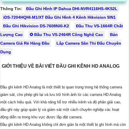
Thông Tin:
Đầu Ghi Hình IP Dahua DHI-NVR4116HS-4KS2L
iDS-7204HQHI-M1/XT Đầu Ghi Hình 4 Kênh Hikvision 5IN1
Đầu Ghi Hikvision DS-7608NXI-K2
Đầu Thu VS-1664R Chất
Lượng Cao
✪ Đầu Thu VS-2464R Công Nghệ Cao
Bán
Camera Giá Rẻ Hàng Đầu
Lắp Camera Sân Thi Đấu Chuyên
Dụng
GIỚI THIỆU VỀ BÀI VIẾT ĐẦU GHI KÊNH HD ANALOG
Đầu ghi kênh HD Analog là một thiết bị quan trọng trong hệ thống camera
giám sát, cho phép ghi lại và lưu trữ hình ảnh từ các camera HD Analog
một cách hiệu quả. Với khả năng hỗ trợ nhiều kênh và độ phân giải cao,
đầu ghi này giúp quản lý và giám sát một cách chuyên nghiệp các hoạt
động diễn ra trong khu vực được lắp đặt camera.
Đầu ghi kênh HD Analog không chỉ đơn giản là một thiết bị ghi hình mà còn