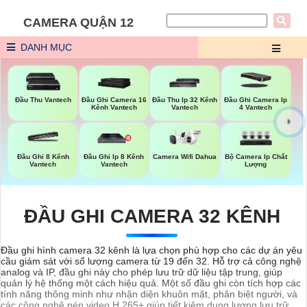
CAMERA QUẬN 12
DANH MỤC
Đầu Thu Vantech
Đầu Ghi Camera 16
Đầu Thu Ip 32 Kênh
Đầu Ghi Camera Ip
Kênh Vantech
Vantech
4 Vantech
Camera Wifi Dahua
Bộ Camera Ip Chất
Đầu Ghi 8 Kênh
Đầu Ghi Ip 8 Kênh
Lượng
Vantech
Vantech
ĐẦU GHI CAMERA 32 KÊNH
Đầu ghi hình camera 32 kênh là lựa chọn phù hợp cho các dự án yêu
cầu giám sát với số lượng camera từ 19 đến 32. Hỗ trợ cả công nghệ
analog và IP, đầu ghi này cho phép lưu trữ dữ liệu tập trung, giúp
quản lý hệ thống một cách hiệu quả. Một số đầu ghi còn tích hợp các
tính năng thông minh như nhận diện khuôn mặt, phân biệt người, và
các công nghệ nén video H.265+ giúp tiết kiệm dung lượng lưu trữ.