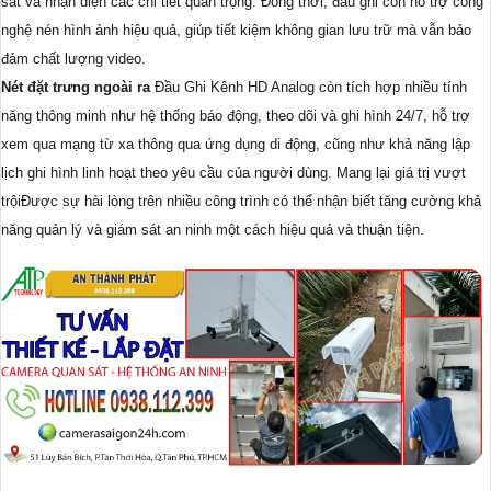
sát và nhận diện các chi tiết quan trọng. Đồng thời, đầu ghi còn hỗ trợ công
nghệ nén hình ảnh hiệu quả, giúp tiết kiệm không gian lưu trữ mà vẫn bảo
đảm chất lượng video.
Nét đặt trưng ngoài ra
Đầu Ghi Kênh HD Analog còn tích hợp nhiều tính
năng thông minh như hệ thống báo động, theo dõi và ghi hình 24/7, hỗ trợ
xem qua mạng từ xa thông qua ứng dụng di động, cũng như khả năng lập
lịch ghi hình linh hoạt theo yêu cầu của người dùng. Mang lại giá trị vượt
trộiĐược sự hài lòng trên nhiều công trình có thể nhận biết tăng cường khả
năng quản lý và giám sát an ninh một cách hiệu quả và thuận tiện.