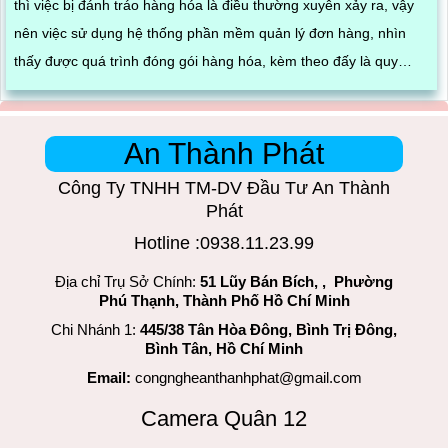
thì việc bị đánh tráo hàng hóa là điều thường xuyên xảy ra, vậy
nên việc sử dụng hệ thống phần mềm quản lý đơn hàng, nhìn
thấy được quá trình đóng gói hàng hóa, kèm theo đấy là quy
trình đóng gói cũng được ghi lại một cách dễ dàng
An Thành Phát
Công Ty TNHH TM-DV Đầu Tư An Thành
Phát
Hotline :0938.11.23.99
Địa chỉ Trụ Sở Chính:
51 Lũy Bán Bích, , Phường
Phú Thạnh, Thành Phố Hồ Chí Minh
Chi Nhánh 1:
445/38 Tân Hòa Đông, Bình Trị Đông,
Bình Tân, Hồ Chí Minh
Email:
congngheanthanhphat@gmail.com
Camera Quân 12