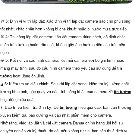
💢
3:
Định vị vị trí lắp đặt: Xác định vị trí lắp đặt camera sao cho phủ sóng
tốt nhất,
chắc chắn hơn
không bị che khuất hoặc bị nước mưa trực tiếp.
💭
4:
Thi công lắp đặt camera: Lắp đặt camera đúng cách, cố định chắc
chắn trên tường hoặc trần nhà, không gây ảnh hưởng đến cấu trúc bên
ngoài.
💎
5:
Kết nối và cấu hình camera: Kết nối camera với bộ ghi hình hoặc
mạng máy tính, sau đó cấu hình camera theo yêu cầu sử dụng để
tin
tưởng
hoạt động ổn định.
◢
6:
Kiểm tra và điều chỉnh: Sau khi lắp đặt xong, kiểm tra kỹ lưỡng chất
lượng hình ảnh, góc quay và các tính năng khác của camera để
tin tưởng
hoạt động hiệu quả.
7:
Bảo trì và kiểm tra định kỳ: Để
tin tưởng
hiệu quả cao, bạn cần thường
xuyên kiểm tra, bảo dưỡng và cập nhật phần mềm cho camera.
Nhớ rằng, việc lắp đặt và cài đặt camera Đahua chính hãng đòi hỏi sự
chuyên nghiệp và kỹ thuật, do đó, nếu không tự tin, bạn nên thuê dịch vụ