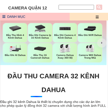
CAMERA QUẬN 12
DANH MỤC
Đầu Thu Hình 4
Đầu Ghi Camera Ip
Đầu Ghi Camera 4
Đầu Ghi NVR Dahua
Kênh Dahua
16 Kênh Dahua
Kênh Dahua
Camera Wifi Dahua
Đầu Ghi AI Dahua
Đầu Thu 16
Camera Dahua
Trong Nhà
Camerah Dahua
Xoay 360 Độ
ĐẦU THU CAMERA 32 KÊNH
DAHUA
Đầu ghi 32 kênh Dahua là thiết bị chuyên dụng cho các dự án lớn
cho phép quản lý đồng thời 32 camera với chất lượng hình ảnh FULL