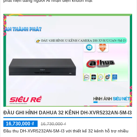
phát hiện dáng người AI nhận diện khuôn mặt
ĐẦU GHI HÌNH DAHUA 32 KÊNH DH-XVR5232AN-5M-I3
16,730,000 ₫
16,730,000 ₫
Đầu thu DH-XVR5232AN-5M-I3 với thiết kế 32 kênh hỗ trợ nhiều