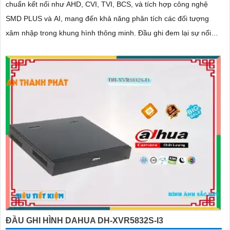
chuẩn kết nối như AHD, CVI, TVI, BCS, và tích hợp công nghệ
SMD PLUS và AI, mang đến khả năng phân tích các đối tượng
xâm nhập trong khung hình thông minh. Đầu ghi đem lại sự nổi
bật như hỗ trợ kết nối 2 HDD, khả năng mở rộng thêm 16 kênh IP
đáp ứng nhu cầu dễ dàng
ĐẦU GHI HÌNH DAHUA DH-XVR5832S-I3