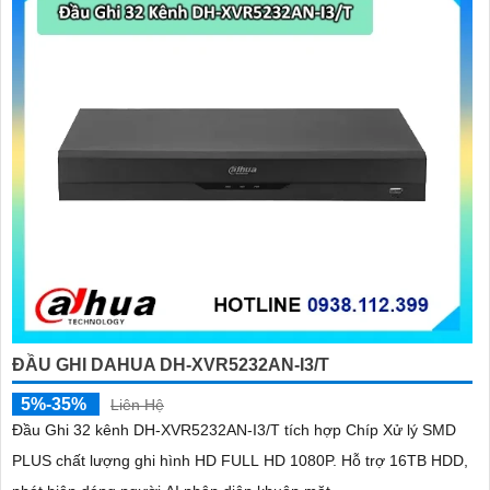
để chọn lựa được giải pháp tốt nhất cho nhu cầu của bạn.
Chúc bạn thành công trong việc tìm hiểu và lựa chọn Camera Dahua
Chính Hãng giá rẻ và giải pháp phù hợp cho mình. Nếu cần thêm
thông tin hoặc hỗ trợ, hãy để lại câu hỏi để mình giúp bạn nhé!
'
ĐẦU GHI DAHUA DH-XVR5232AN-I3/T
5%-35%
Liên Hệ
Đầu Ghi 32 kênh DH-XVR5232AN-I3/T tích hợp Chíp Xử lý SMD
PLUS chất lượng ghi hình HD FULL HD 1080P. Hỗ trợ 16TB HDD,