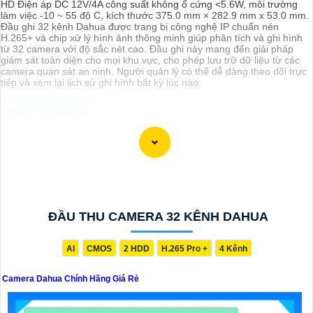
HD Điện áp DC 12V/4A công suất không ổ cứng <5.6W, môi trường
làm việc -10 ~ 55 độ C, kích thước 375.0 mm × 282.9 mm x 53.0 mm.
Đầu ghi 32 kênh Dahua được trang bị công nghệ IP chuẩn nén
H.265+ và chip xử lý hình ảnh thông minh giúp phân tích và ghi hình
từ 32 camera với độ sắc nét cao. Đầu ghi này mang đến giải pháp
giám sát toàn diện cho mọi khu vực, cho phép lưu trữ dữ liệu từ các
camera quan sát an ninh. Người quản lý có thể dễ dàng theo dõi trực
tiếp và xem lại lịch sử ghi hình bất kỳ lúc nào.
Chào bạn, dưới đây là một mô tả ngắn về Camera Dahua Chính
Hãng và giải pháp phù hợp cho bạn:
Camera Dahua Chính Hãng là một trong những thương hiệu nổi tiếng
và đáng tin cậy trong lĩnh vực camera an ninh. Được sản xuất với
công nghệ hiện đại, Camera Dahua cung cấp hình ảnh chất lượng
cao, độ phân giải sắc nét và tính năng thông minh như nhận dạng
khuôn mặt, lọc báo động giả và nhiều tính năng khác.
ĐẦU THU CAMERA 32 KÊNH DAHUA
Để tìm mua Camera Dahua Chính Hãng với giá rẻ, bạn nên tìm kiếm
các đại lý, nhà phân phối uy tín, chính thức của Dahua. Đảm bảo sản
phẩm mua là chính hãng để
đẳng cấp
chất lượng và hỗ trợ sau bán
AI
CMOS
2 HDD
H.265 Pro +
4 Kênh
hàng tốt.
Để lựa chọn giải pháp phù hợp, quan trọng bạn cần xác định mục
Camera Dahua Chính Hãng Giá Rẻ
đích sử dụng camera, khu vực lắp đặt, số lượng camera cần thiết và
tính năng cần có như ghi âm, xoay, zoom, cảnh báo... Với những yếu
tố này, bạn có thể tham khảo ý kiến của chuyên gia hoặc tư vấn viên