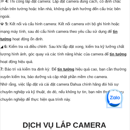
💭
4:
Thi công lắp đặt camera: Lắp đặt camera đúng cách, cố định chắc
chắn trên tường hoặc trần nhà, không gây ảnh hưởng đến cấu trúc bên
ngoài.
💎
5:
Kết nối và cấu hình camera: Kết nối camera với bộ ghi hình hoặc
mạng máy tính, sau đó cấu hình camera theo yêu cầu sử dụng để
tin
tưởng
hoạt động ổn định.
◢
6:
Kiểm tra và điều chỉnh: Sau khi lắp đặt xong, kiểm tra kỹ lưỡng chất
lượng hình ảnh, góc quay và các tính năng khác của camera để
tin tưởng
hoạt động hiệu quả.
7:
Bảo trì và kiểm tra định kỳ: Để
tin tưởng
hiệu quả cao, bạn cần thường
xuyên kiểm tra, bảo dưỡng và cập nhật phần mềm cho camera.
Nhớ rằng, việc lắp đặt và cài đặt camera Đahua chính hãng đòi hỏi sự
chuyên nghiệp và kỹ thuật, do đó, nếu không tự tin, bạn nên thuê dịch vụ
chuyên nghiệp để thực hiện qua trình này.
DỊCH VỤ LẮP CAMERA