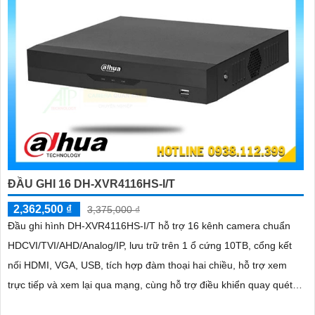
ĐẦU GHI 16 DH-XVR4116HS-I/T
2,362,500 ₫
3,375,000 ₫
Đầu ghi hình DH-XVR4116HS-I/T hỗ trợ 16 kênh camera chuẩn
HDCVI/TVI/AHD/Analog/IP, lưu trữ trên 1 ổ cứng 10TB, cổng kết
nối HDMI, VGA, USB, tích hợp đàm thoại hai chiều, hỗ trợ xem
trực tiếp và xem lại qua mạng, cùng hỗ trợ điều khiển quay quét
3D thông minh.