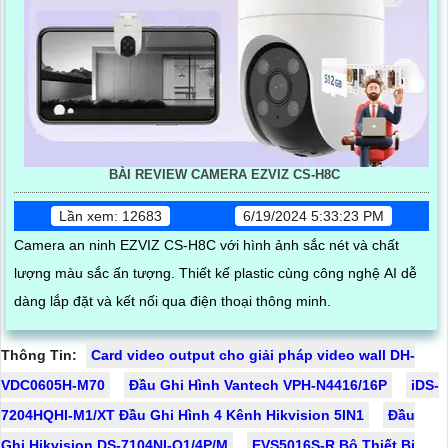
BÀI REVIEW CAMERA EZVIZ CS-H8C
Lần xem: 12683
6/19/2024 5:33:23 PM
Camera an ninh EZVIZ CS-H8C với hình ảnh sắc nét và chất
lượng màu sắc ấn tượng. Thiết kế plastic cùng công nghệ AI dễ
dàng lắp đặt và kết nối qua điện thoại thông minh.
Thông Tin:
Card video output cho giải pháp video wall DH-
VDC0605H-M70
Đầu Ghi Hình Vantech VPH-N4416/16P
iDS-
7204HQHI-M1/XT Đầu Ghi Hình 4 Kênh Hikvision 5IN1
Đầu
Ghi Hikvision DS-7104NI-Q1/4P/M
EVS5016S-R Bộ Thiết Bị