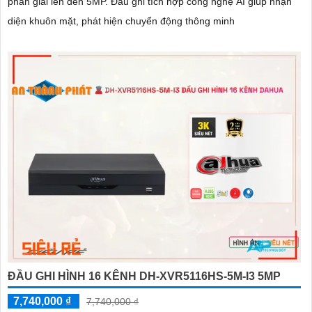
phân giải lên đến 5MP. Đầu ghi tích hợp công nghệ AI giúp nhận
diện khuôn mặt, phát hiện chuyển động thông minh
ĐẦU GHI HÌNH 16 KÊNH DH-XVR5116HS-5M-I3 5MP
7,740,000 ₫
7,740,000 ₫