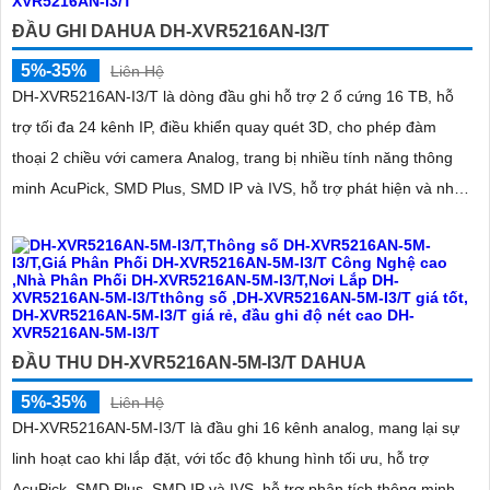
ĐẦU GHI DAHUA DH-XVR5216AN-I3/T
5%-35%
Liên Hệ
DH-XVR5216AN-I3/T là dòng đầu ghi hỗ trợ 2 ổ cứng 16 TB, hỗ
trợ tối đa 24 kênh IP, điều khiển quay quét 3D, cho phép đàm
thoại 2 chiều với camera Analog, trang bị nhiều tính năng thông
minh AcuPick, SMD Plus, SMD IP và IVS, hỗ trợ phát hiện và nhận
'
diện khuôn mặt, tối ưu giám sát và báo động giả
ĐẦU THU DH-XVR5216AN-5M-I3/T DAHUA
5%-35%
Liên Hệ
DH-XVR5216AN-5M-I3/T là đầu ghi 16 kênh analog, mang lại sự
linh hoạt cao khi lắp đặt, với tốc độ khung hình tối ưu, hỗ trợ
AcuPick, SMD Plus, SMD IP và IVS, hỗ trợ phân tích thông minh