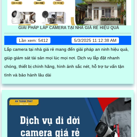
GIẢI PHÁP LẮP CAMERA TẠI NHÀ GIÁ RẺ HIỆU QUẢ
Lần xem: 5412
5/3/2025 11:12:38 AM
Lắp camera tại nhà giá rẻ mang đến giải pháp an ninh hiệu quả,
giúp giám sát tài sản mọi lúc mọi nơi. Dịch vụ lắp đặt nhanh
chóng, thiết bị chính hãng, hình ảnh sắc nét, hỗ trợ tư vấn tận
tình và bảo hành lâu dài