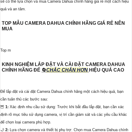
sẽ có thể lựa chọn và mua Camera Dahua chính hãng giá rẻ một cách hiệu
quả và an tâm.
TOP MẪU CAMERA DAHUA CHÍNH HÃNG GIÁ RẺ NÊN
MUA
Top m
KINH NGHIỆM LẮP ĐẶT VÀ CÀI ĐẶT CAMERA DAHUA
CHÍNH HÃNG ĐỂ
🔄
CHẮC CHẮN HƠN
HIỆU QUẢ CAO
Để lắp đặt và cài đặt Camera Dahua chính hãng một cách hiệu quả, bạn
cần tuân thủ các bước sau:
🦉
1:
Xác định nhu cầu sử dụng: Trước khi bắt đầu lắp đặt, bạn cần xác
định rõ mục tiêu sử dụng camera, vị trí cần giám sát và các yêu cầu khác
để chọn loại camera phù hợp.
🌙
2:
Lựa chọn camera và thiết bị phụ trợ: Chọn mua Camera Dahua chính