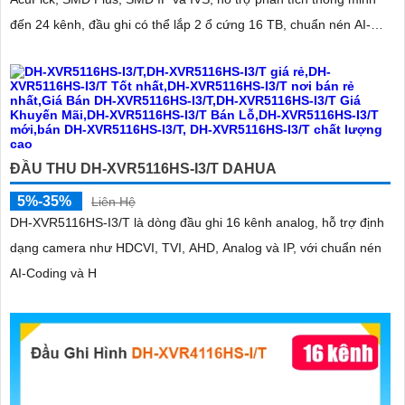
đến 24 kênh, đầu ghi có thể lắp 2 ổ cứng 16 TB, chuẩn nén AI-
Coding và H
ĐẦU THU DH-XVR5116HS-I3/T DAHUA
5%-35%
Liên Hệ
DH-XVR5116HS-I3/T là dòng đầu ghi 16 kênh analog, hỗ trợ định
dạng camera như HDCVI, TVI, AHD, Analog và IP, với chuẩn nén
AI-Coding và H