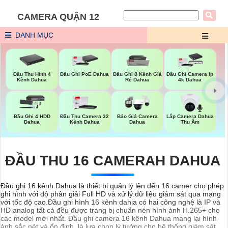
CAMERA QUẬN 12
DANH MỤC
Đầu Thu Hình 4
Đầu Ghi PoE Dahua
Đầu Ghi 8 Kênh Giá
Đầu Ghi Camera Ip
Kênh Dahua
Rẻ Dahua
4k Dahua
Lắp Camera Dahua
Đầu Ghi 4 HDD
Đầu Thu Camera 32
Báo Giá Camera
Thu Âm
Dahua
Kênh Dahua
Dahua
ĐẦU THU 16 CAMERAH DAHUA
Đầu ghi 16 kênh Dahua là thiết bị quản lý lên đến 16 camer cho phép
ghi hình với độ phân giải Full HD và xử lý dữ liệu giám sát qua mạng
với tốc độ cao.Đầu ghi hình 16 kênh dahia có hai công nghệ là IP và
HD analog tất cả đều được trang bị chuẩn nén hình ảnh H.265+ cho
các model mới nhất. Đầu ghi camera 16 kênh Dahua mang lại hình
ảnh sắc nét và ổn định, là lựa chọn lý tưởng cho hệ thống giám sát