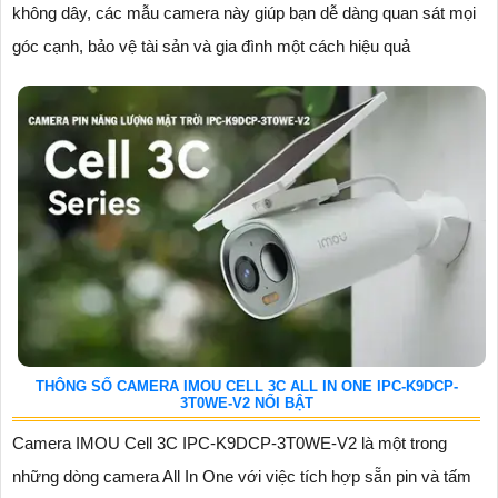
không dây, các mẫu camera này giúp bạn dễ dàng quan sát mọi
góc cạnh, bảo vệ tài sản và gia đình một cách hiệu quả
THÔNG SỐ CAMERA IMOU CELL 3C ALL IN ONE IPC-K9DCP-
3T0WE-V2 NỔI BẬT
Camera IMOU Cell 3C IPC-K9DCP-3T0WE-V2 là một trong
những dòng camera All In One với việc tích hợp sẵn pin và tấm