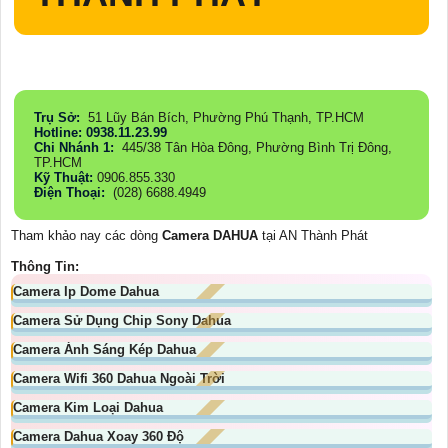
Trụ Sở:
51 Lũy Bán Bích, Phường Phú Thạnh, TP.HCM
Hotline: 0938.11.23.99
Chi Nhánh 1:
445/38 Tân Hòa Đông, Phường Bình Trị Đông,
TP.HCM
Kỹ Thuật:
0906.855.330
Điện Thoại:
(028) 6688.4949
Tham khảo nay các dòng
Camera DAHUA
tại AN Thành Phát
Thông Tin:
Camera Ip Dome Dahua
Camera Sử Dụng Chip Sony Dahua
Camera Ánh Sáng Kép Dahua
Camera Wifi 360 Dahua Ngoài Trời
Camera Kim Loại Dahua
Camera Dahua Xoay 360 Độ