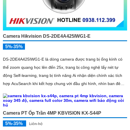
Camera Hikvision DS-2DE4A425IWG1-E
5%-35%
DS-2DE4A425IWG1-E là dòng camera được trang bị ống kính có
thể zoom quang học lên đến 25x, trang bị công nghệ lấy nét tự
động Self-learning, trang bị tính năng Ai nhận diện chính xác tích
hợp AcuSearch khi kết hợp chung với đầu ghi hình, nhìn ban đêm
bằng hồng ngoại 50m
Camera PT Ốp Trần 4MP KBVISION KX-S44P
5%-35%
Liên hệ