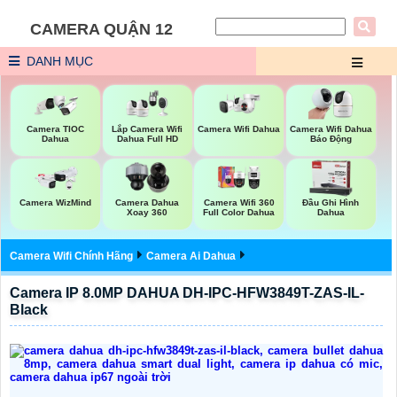
CAMERA QUẬN 12
DANH MỤC
Camera Wifi Dahua
Camera TIOC
Lắp Camera Wifi
Camera Wifi Dahua
Dahua
Dahua Full HD
Báo Động
Camera WizMind
Camera Dahua
Camera Wifi 360
Đầu Ghi Hình
Xoay 360
Full Color Dahua
Dahua
Camera Wifi Chính Hãng
Camera Ai Dahua
Camera IP 8.0MP DAHUA DH-IPC-HFW3849T-ZAS-IL-
Black