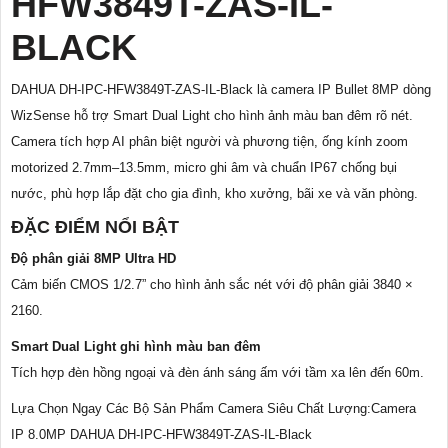
HFW3849T-ZAS-IL-
BLACK
DAHUA DH-IPC-HFW3849T-ZAS-IL-Black là camera IP Bullet 8MP dòng
WizSense hỗ trợ Smart Dual Light cho hình ảnh màu ban đêm rõ nét.
Camera tích hợp AI phân biệt người và phương tiện, ống kính zoom
motorized 2.7mm–13.5mm, micro ghi âm và chuẩn IP67 chống bụi
nước, phù hợp lắp đặt cho gia đình, kho xưởng, bãi xe và văn phòng.
ĐẶC ĐIỂM NỔI BẬT
Độ phân giải 8MP Ultra HD
Cảm biến CMOS 1/2.7” cho hình ảnh sắc nét với độ phân giải 3840 ×
2160.
Smart Dual Light ghi hình màu ban đêm
Tích hợp đèn hồng ngoại và đèn ánh sáng ấm với tầm xa lên đến 60m.
Lựa Chọn Ngay Các Bộ Sản Phẩm Camera Siêu Chất Lượng:Camera
IP 8.0MP DAHUA DH-IPC-HFW3849T-ZAS-IL-Black