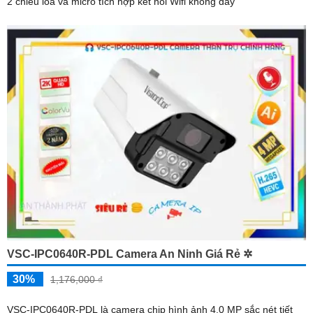
2 chiều loa và micro tích hợp kết nối Wifi không dây
VSC-IPC0640R-PDL Camera An Ninh Giá Rẻ ✲
30%
1,176,000 ₫
VSC-IPC0640R-PDL là camera chip hình ảnh 4.0 MP sắc nét tiết