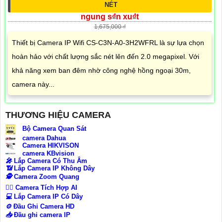
NÉT
ngung s₫n xu₫t
1,675,000 ₫
Thiết bị Camera IP Wifi CS-C3N-A0-3H2WFRL là sự lựa chọn
hoàn hảo với chất lượng sắc nét lên đến 2.0 megapixel. Với
khả năng xem ban đêm nhờ công nghệ hồng ngoại 30m,
camera này...
THƯƠNG HIỆU CAMERA
Bộ Camera Quan Sát
camera Dahua
Camera HIKVISON
camera KBvision
️🎤️
Lắp Camera Có Thu Âm
📶
Lắp Camera IP Không Dây
🕵️
Camera Zoom Quang
🧛‍♀️
Camera Tích Hợp AI
💻
Lắp Camera IP Có Dây
⚙️
Đầu Ghi Camera HD
📥
Đầu ghi camera IP