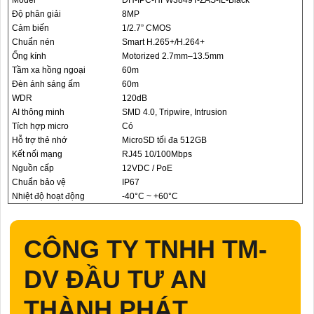
Model
DH-IPC-HFW3849T-ZAS-IL-Black
Độ phân giải
8MP
Cảm biến
1/2.7” CMOS
Chuẩn nén
Smart H.265+/H.264+
Ống kính
Motorized 2.7mm–13.5mm
Tầm xa hồng ngoại
60m
Đèn ánh sáng ấm
60m
WDR
120dB
AI thông minh
SMD 4.0, Tripwire, Intrusion
Tích hợp micro
Có
Hỗ trợ thẻ nhớ
MicroSD tối đa 512GB
Kết nối mạng
RJ45 10/100Mbps
Nguồn cấp
12VDC / PoE
Chuẩn bảo vệ
IP67
Nhiệt độ hoạt động
-40°C ~ +60°C
CÔNG TY TNHH TM-
DV ĐẦU TƯ AN
THÀNH PHÁT