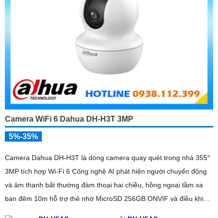
Camera WiFi 6 Dahua DH-H3T 3MP
5%-35%
Camera Dahua DH-H3T là dòng camera quay quét trong nhà 355°
3MP tích hợp Wi-Fi 6 Công nghệ AI phát hiện người chuyển động
và âm thanh bất thường đàm thoại hai chiều, hồng ngoại tầm xa
ban đêm 10m hỗ trợ thẻ nhớ MicroSD 256GB ONVIF và điều khiển
từ xa qua ứng dụng DMSS