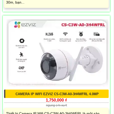
30m, bạn...
CAMERA IP WIFI EZVIZ CS-C3W-A0-3H4WFRL 4.0MP
1,750,000 ₫
ngung s₫n xu₫t
Thiết bị Camera IP Wifi CS-C3W-A0-3H4WFRL là một sản