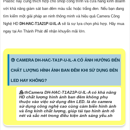
Plastic này cũng thích hợp cho shop công trình và cửa hàng kinh doanh
với khả năng giám sát ban đêm màu sắc hoặc trắng đen. Nếu bạn đang
tìm kiếm một giải pháp an ninh thông minh và hiệu quả Camera Công
Nghệ HD
DH-HAC-T1A21P-U-IL-A
sẽ là sự lựa chọn phù hợp. Hãy mua
ngay tại An Thành Phát để nhận khuyến mãi lớn.
😓 CAMERA DH-HAC-TA1P-U-IL-A CÓ ẢNH HƯỞNG ĐẾN
CHẤT LƯỢNG HÌNH ẢNH BAN ĐÊM KHI SỬ DỤNG ĐÈN
LED HAY KHÔNG?
💁 thCamera DH-HAC-T1A21P-U-IL-A có khả năng
HD chất lượng hình ảnh ban đêm không phụ
thuộc vào việc sử dụng đèn LED. là do camera
sử dụng công nghệ cao cùng cảm biến hình ảnh
và ống kính chất lượng, giúp tái tạo hình ảnh rõ
nét và sắc nét trong điều kiện ánh sáng yếu.sh