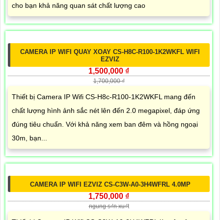
cho bạn khả năng quan sát chất lượng cao
CAMERA IP WIFI QUAY XOAY CS-H8C-R100-1K2WKFL WIFI
EZVIZ
1,500,000 ₫
1,700,000 ₫
Thiết bị Camera IP Wifi CS-H8c-R100-1K2WKFL mang đến
chất lượng hình ảnh sắc nét lên đến 2.0 megapixel, đáp ứng
đúng tiêu chuẩn. Với khả năng xem ban đêm và hồng ngoại
30m, bạn...
CAMERA IP WIFI EZVIZ CS-C3W-A0-3H4WFRL 4.0MP
1,750,000 ₫
ngung s₫n xu₫t