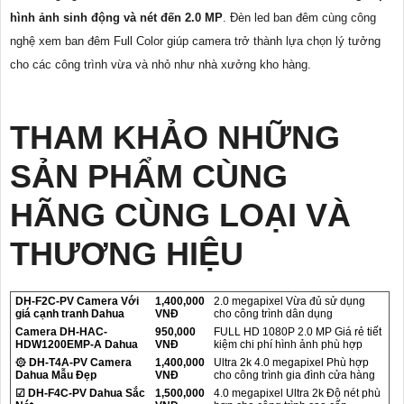
hình ảnh sinh động và nét đến 2.0 MP
. Đèn led ban đêm cùng công
nghệ xem ban đêm Full Color giúp camera trở thành lựa chọn lý tưởng
cho các công trình vừa và nhỏ như nhà xưởng kho hàng.
THAM KHẢO NHỮNG
SẢN PHẨM CÙNG
HÃNG CÙNG LOẠI VÀ
THƯƠNG HIỆU
DH-F2C-PV Camera Với
1,400,000
2.0 megapixel Vừa đủ sử dụng
giá cạnh tranh Dahua
VNĐ
cho công trình dân dụng
Camera DH-HAC-
950,000
FULL HD 1080P 2.0 MP Giá rẻ tiết
HDW1200EMP-A Dahua
VNĐ
kiệm chi phí hình ảnh phù hợp
۞ DH-T4A-PV Camera
1,400,000
Ultra 2k 4.0 megapixel Phù hợp
Dahua Mẫu Đẹp
VNĐ
cho công trình gia đình cửa hàng
☑ DH-F4C-PV Dahua Sắc
1,500,000
4.0 megapixel Ultra 2k Độ nét phù