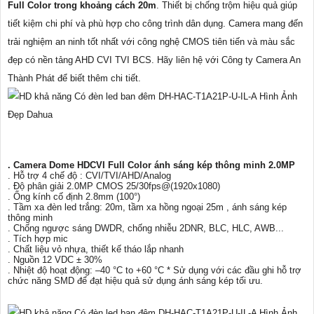
Full Color trong khoảng cách 20m
. Thiết bị chống trộm hiệu quả giúp
tiết kiệm chi phí và phù hợp cho công trình dân dụng. Camera mang đến
trải nghiệm an ninh tốt nhất với công nghệ CMOS tiên tiến và màu sắc
đẹp có nền tảng AHD CVI TVI BCS. Hãy liên hệ với Công ty Camera An
Thành Phát để biết thêm chi tiết.
. Camera Dome HDCVI Full Color ánh sáng kép thông minh 2.0MP
. Hỗ trợ 4 chế độ : CVI/TVI/AHD/Analog
. Độ phân giải 2.0MP CMOS 25/30fps@(1920x1080)
. Ống kính cố định 2.8mm (100°)
. Tầm xa đèn led trắng: 20m, tầm xa hồng ngoại 25m , ánh sáng kép
thông minh
. Chống ngược sáng DWDR, chống nhiễu 2DNR, BLC, HLC, AWB...
. Tích hợp mic
. Chất liệu vỏ nhựa, thiết kế tháo lắp nhanh
. Nguồn 12 VDC ± 30%
. Nhiệt độ hoạt động: –40 °C to +60 °C * Sử dụng với các đầu ghi hỗ trợ
chức năng SMD để đạt hiệu quả sử dụng ánh sáng kép tối ưu.