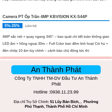
bằng hồng ngoại 50m
Camera PT Ốp Trần 4MP KBVISION KX-S44P
5%-35%
Liên hệ
4MP sắc nét + quay ngang 345° – bao quát chi tiết toàn không gian
LED ấm + hồng ngoại 30m – Full Color ban đêm linh hoạt Còi hú +
đèn chớp 10 âm tùy chỉnh – cảnh báo chủ động tức thì
An Thành Phát
Công Ty TNHH TM-DV Đầu Tư An Thành
Phát
Hotline :0938.11.23.99
Địa chỉ Trụ Sở Chính:
51 Lũy Bán Bích, , Phường
Phú Thạnh, Thành Phố Hồ Chí Minh