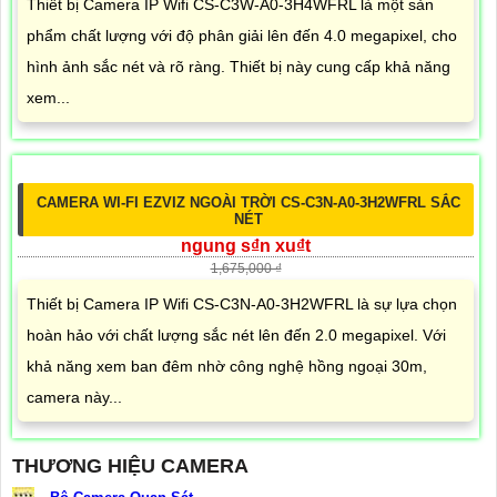
Thiết bị Camera IP Wifi CS-C3W-A0-3H4WFRL là một sản
phẩm chất lượng với độ phân giải lên đến 4.0 megapixel, cho
hình ảnh sắc nét và rõ ràng. Thiết bị này cung cấp khả năng
xem...
CAMERA WI-FI EZVIZ NGOÀI TRỜI CS-C3N-A0-3H2WFRL SẮC
NÉT
ngung s₫n xu₫t
1,675,000 ₫
Thiết bị Camera IP Wifi CS-C3N-A0-3H2WFRL là sự lựa chọn
hoàn hảo với chất lượng sắc nét lên đến 2.0 megapixel. Với
khả năng xem ban đêm nhờ công nghệ hồng ngoại 30m,
camera này...
THƯƠNG HIỆU CAMERA