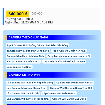
640,000 ₫
640,000 ₫
Thương hiệu:
Dahua
Ngày đăng:
11/23/2024 3:07:31 PM
CAMERA THEO CHỨC NĂNG
Top 5 Camera Nhà Xưởng Có Màu Ban Đêm Nên Dùng
camera quay lại quá trình đóng hàng
Top 5 Camera 2 Mắt Nên Mua
Camera Nhìn Màn Hình Máy Tính
Bảng báo giá camera imou ngoài trời
Báo giá camera 2 mắt dahua
Top Camera Sắc Nét Giá Rẻ Ổn Định
Loại Camera Tốt Nhất
CAMERA KẾT NỐI WIFI
Lắp camera wifi Imou tích hợp báo động
Camera Wifi Dahua Hình Ảnh 3K
Lắp Camera hikvision Chống Trộm
Camera Wifi Kbvision Ngoài Trời 360
Lắp Camera Wifi 3k Sắc Nét
Lắp Camera Wifi Thân Dahua
Lắp Camera Wifi Kbvision Trong Nhà
Camera Wifi Dahua Báo Động