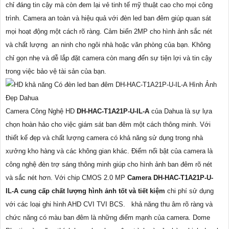
chỉ đáng tin cậy mà còn đem lại vẻ tinh tế mỹ thuật cao cho mọi công
trình. Camera an toàn và hiệu quả với đèn led ban đêm giúp quan sát
mọi hoạt động một cách rõ ràng. Cảm biến 2MP cho hình ảnh sắc nét
và chất lượng an ninh cho ngôi nhà hoặc văn phòng của bạn. Không
chỉ gọn nhẹ và dễ lắp đặt camera còn mang đến sự tiện lợi và tin cậy
trong việc bảo vệ tài sản của bạn.
Camera Công Nghệ HD
DH-HAC-T1A21P-U-IL-A
của Dahua là sự lựa
chọn hoàn hảo cho việc giám sát ban đêm một cách thông minh. Với
thiết kế đẹp và chất lượng camera có khả năng sử dụng trong nhà
xưởng kho hàng và các không gian khác. Điểm nổi bật của camera là
công nghệ đèn trợ sáng thông minh giúp cho hình ảnh ban đêm rõ nét
và sắc nét hơn. Với chip CMOS 2.0 MP
Camera DH-HAC-T1A21P-U-
IL-A cung cấp chất lượng hình ảnh tốt và tiết kiệm
chi phí sử dụng
với các loại ghi hình AHD CVI TVI BCS. khả năng thu âm rõ ràng và
chức năng có màu ban đêm là những điểm mạnh của camera. Dome