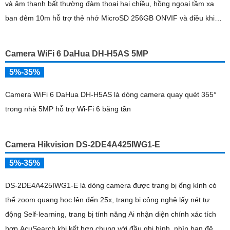
và âm thanh bất thường đàm thoại hai chiều, hồng ngoại tầm xa
ban đêm 10m hỗ trợ thẻ nhớ MicroSD 256GB ONVIF và điều khiển
từ xa qua ứng dụng DMSS
Camera WiFi 6 DaHua DH-H5AS 5MP
5%-35%
Camera WiFi 6 DaHua DH-H5AS là dòng camera quay quét 355°
trong nhà 5MP hỗ trợ Wi-Fi 6 băng tần
Camera Hikvision DS-2DE4A425IWG1-E
5%-35%
DS-2DE4A425IWG1-E là dòng camera được trang bị ống kính có
thể zoom quang học lên đến 25x, trang bị công nghệ lấy nét tự
động Self-learning, trang bị tính năng Ai nhận diện chính xác tích
hợp AcuSearch khi kết hợp chung với đầu ghi hình, nhìn ban đêm