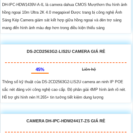
DH-IPC-HDW1439V-A-IL là camera dahua CMOS Mượthơn thu hình ảnh
hồng ngoại 10m Ultra 2K 4.0 megapixel Được trang bị công nghệ Ánh
Sáng Kép Camera giám sát kết hợp giữa hồng ngoại và đèn trợ sáng
mang đến hình ảnh màu đẹp hơn trong điều kiện thiếu sáng
DS-2CD2563G2-LIS2U CAMERA GIÁ RẺ
45%
Liên hệ
Thông số kỹ thuật của DS-2CD2563G2-LIS2U camera an ninh IP POE
sắc nét đáng với công nghệ cao cấp. Độ phân giải 4MP hình ảnh rõ nét.
Hỗ trợ ghi hình nén H.265+ tin tưởng tiết kiệm dung lượng
CAMERA DH-IPC-HDW2441T-ZS GIÁ RẺ