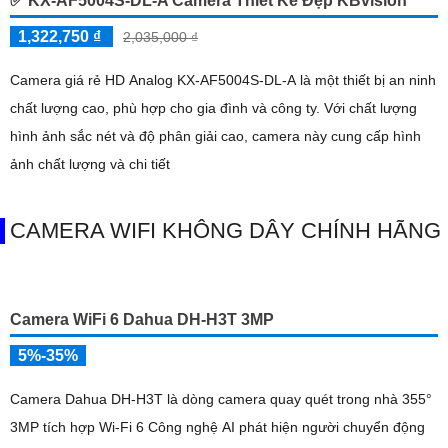
✅ KX-AF5004S-DL-A Camera Thiết Kế Đẹp KBvision
1,322,750 ₫
2,035,000 ₫
Camera giá rẻ HD Analog KX-AF5004S-DL-A là một thiết bị an ninh
chất lượng cao, phù hợp cho gia đình và công ty. Với chất lượng
hình ảnh sắc nét và độ phân giải cao, camera này cung cấp hình
ảnh chất lượng và chi tiết
CAMERA WIFI KHÔNG DÂY CHÍNH HÃNG
Camera WiFi 6 Dahua DH-H3T 3MP
5%-35%
Camera Dahua DH-H3T là dòng camera quay quét trong nhà 355°
3MP tích hợp Wi-Fi 6 Công nghệ AI phát hiện người chuyển động