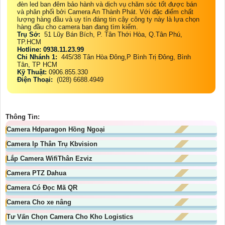
đèn led ban đêm bảo hành và dịch vụ chăm sóc tốt được bán
và phân phối bởi Camera An Thành Phát. Với đặc điểm chất
lượng hàng đầu và uy tín đáng tin cậy công ty này là lựa chọn
hàng đầu cho camera bạn đang tìm kiếm.
Trụ Sở:
51 Lũy Bán Bích, P. Tân Thới Hòa, Q.Tân Phú,
TP.HCM
Hotline: 0938.11.23.99
Chi Nhánh 1:
445/38 Tân Hòa Đông,P Bình Trị Đông, Bình
Tân, TP HCM
Kỹ Thuật:
0906.855.330
Điện Thoại:
(028) 6688.4949
Thông Tin:
Camera Hdparagon Hồng Ngoại
Camera Ip Thân Trụ Kbvision
Lắp Camera WifiThân Ezviz
Camera PTZ Dahua
Camera Có Đọc Mã QR
Camera Cho xe nâng
Tư Vấn Chọn Camera Cho Kho Logistics