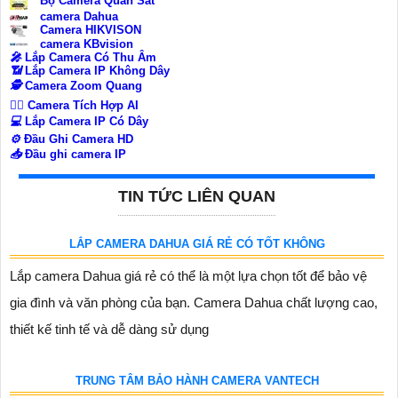
Bộ Camera Quan Sát
camera Dahua
Camera HIKVISON
camera KBvision
️🎤️
Lắp Camera Có Thu Âm
📶
Lắp Camera IP Không Dây
🕵️
Camera Zoom Quang
🧛‍♀️
Camera Tích Hợp AI
💻
Lắp Camera IP Có Dây
⚙️
Đầu Ghi Camera HD
📥
Đầu ghi camera IP
TIN TỨC LIÊN QUAN
LẮP CAMERA DAHUA GIÁ RẺ CÓ TỐT KHÔNG
Lắp camera Dahua giá rẻ có thể là một lựa chọn tốt để bảo vệ
gia đình và văn phòng của bạn. Camera Dahua chất lượng cao,
thiết kế tinh tế và dễ dàng sử dụng
TRUNG TÂM BẢO HÀNH CAMERA VANTECH