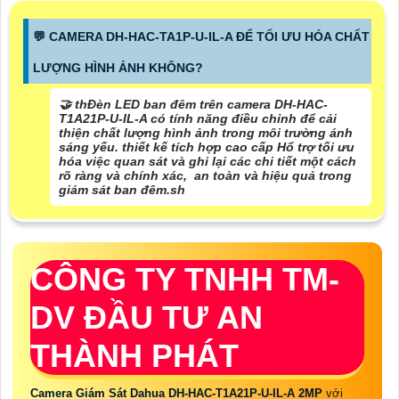
️💬 CAMERA DH-HAC-TA1P-U-IL-A ĐỂ TỐI ƯU HÓA CHẤT
LƯỢNG HÌNH ẢNH KHÔNG?
🤝 thĐèn LED ban đêm trên camera DH-HAC-
T1A21P-U-IL-A có tính năng điều chỉnh để cải
thiện chất lượng hình ảnh trong môi trường ánh
sáng yếu. thiết kế tích hợp cao cấp Hổ trợ tối ưu
hóa việc quan sát và ghi lại các chi tiết một cách
rõ ràng và chính xác, an toàn và hiệu quả trong
giám sát ban đêm.sh
CÔNG TY TNHH TM-
DV ĐẦU TƯ AN
THÀNH PHÁT
Camera Giám Sát Dahua DH-HAC-T1A21P-U-IL-A 2MP
với