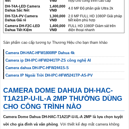
Nét
VNĐ
hợp cho công trình cao cấp
DH-T4A-LED Camera
1,400,000
4.0 MP Độ phân giải Ultra 2k
Dahua Sắc Nét
VNĐ
DH-T2A-PV Camera
1,300,000
2.0 MP FULL HD 1080P Giải pháp
Dahua Giá rẻ
VNĐ
tiết kiệm phù hợp
Camera DH-F2C-LED
1,400,000
FULL HD 1080P Giám sát trên
Dahua Tiết Kiệm
VNĐ
điện thoại nhanh
Sản phẩm cao cấp tương tự Thương Hiệu cho bạn tham khảo
Camera DH-HAC-HFW1800RP Dahua 4k
Camera ip DH-IPC-HFW2441TP-ZS công nghệ AI
Camera dahua DH-IPC-HFW2441S-S
Camera IP Ngoài Trời DH-IPC-HFW5241TP-AS-PV
CAMERA DOME DAHUA
DH-HAC-
T1A21P-U-IL-A
2MP THƯỜNG DÙNG
CHO CÔNG TRÌNH NÀO
Camera Dome Dahua DH-HAC-T1A21P-U-IL-A 2MP là lựa chọn tuyệt
vời cho gia đình và văn phòng
. Với thiết kế đẹp mắt camera không