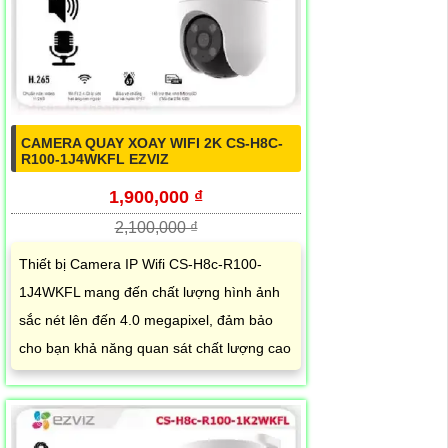
CAMERA QUAY XOAY WIFI 2K CS-H8C-
R100-1J4WKFL EZVIZ
1,900,000 ₫
2,100,000 ₫
Thiết bị Camera IP Wifi CS-H8c-R100-
1J4WKFL mang đến chất lượng hình ảnh
sắc nét lên đến 4.0 megapixel, đảm bảo
cho bạn khả năng quan sát chất lượng cao