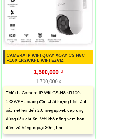
CAMERA IP WIFI QUAY XOAY CS-H8C-
R100-1K2WKFL WIFI EZVIZ
1,500,000 ₫
1,700,000 ₫
Thiết bị Camera IP Wifi CS-H8c-R100-
1K2WKFL mang đến chất lượng hình ảnh
sắc nét lên đến 2.0 megapixel, đáp ứng
đúng tiêu chuẩn. Với khả năng xem ban
đêm và hồng ngoại 30m, bạn...