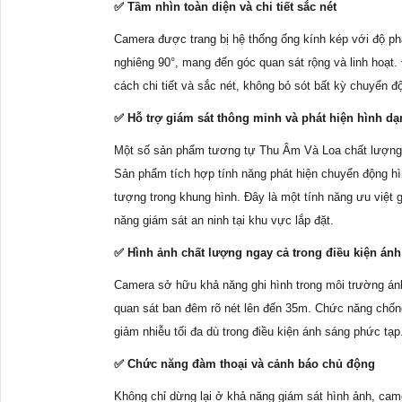
✅ Tầm nhìn toàn diện và chi tiết sắc nét
Camera được trang bị hệ thống ống kính kép với độ ph
nghiêng 90°, mang đến góc quan sát rộng và linh hoạt
cách chi tiết và sắc nét, không bỏ sót bất kỳ chuyển đ
✅ Hỗ trợ giám sát thông minh và phát hiện hình dạ
Một số sản phẩm tương tự Thu Âm Và Loa chất lượng 
Sản phẩm tích hợp tính năng phát hiện chuyển động hì
tượng trong khung hình. Đây là một tính năng ưu việt 
năng giám sát an ninh tại khu vực lắp đặt.
✅ Hình ảnh chất lượng ngay cả trong điều kiện án
Camera sở hữu khả năng ghi hình trong môi trường ánh 
quan sát ban đêm rõ nét lên đến 35m. Chức năng chống
giảm nhiễu tối đa dù trong điều kiện ánh sáng phức tạp
✅ Chức năng đàm thoại và cảnh báo chủ động
Không chỉ dừng lại ở khả năng giám sát hình ảnh, came