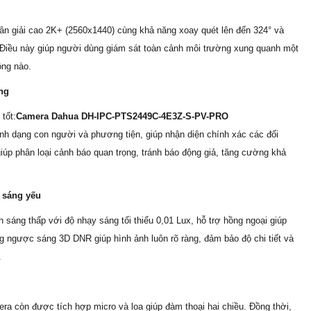
ân giải cao 2K+ (2560x1440) cùng khả năng xoay quét lên đến 324° và
. Điều này giúp người dùng giám sát toàn cảnh môi trường xung quanh một
ộng nào.
ng
tốt:
Camera Dahua DH-IPC-PTS2449C-4E3Z-S-PV-PRO
nh dạng con người và phương tiện, giúp nhận diện chính xác các đối
giúp phân loại cảnh báo quan trọng, tránh báo động giả, tăng cường khả
h sáng yếu
sáng thấp với độ nhạy sáng tối thiểu 0,01 Lux, hỗ trợ hồng ngoại giúp
 ngược sáng 3D DNR giúp hình ảnh luôn rõ ràng, đảm bảo độ chi tiết và
.
ra còn được tích hợp micro và loa giúp đàm thoại hai chiều. Đồng thời,