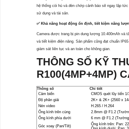
hệ thống còi hú và đèn chớp cảnh báo sẽ ngay lập tức 
sử dụng và tài sản.
✅ Khả năng hoạt động ổn định, tiết kiệm năng lượ
Camera được trang bị pin dung lượng 10.400mAh và tấ
và tiết kiệm điện năng. Sản phẩm cũng đạt chuẩn IP65 g
giám sát liên tục và an toàn cho không gian.
THÔNG SỐ KỸ THU
R100(4MP+4MP) 
Thông số
Chi tiết
Cảm biến
CMOS quét lũy tiến 1/
Độ phân giải
2K+ & 2K+ (2560 x 14
Nén video
H.265 / H.264
Ống kính trên cùng
2.8mm @ F1.2 (Trường
Ống kính phía dưới
6 mm @ F1.2 (Trường 
Ống kính trên: Pan: 220
Góc xoay (Pan/Tilt)
Ống kính dưới: Pan: 32