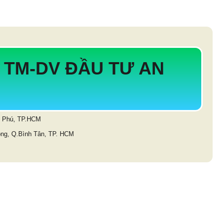
 TM-DV ĐẦU TƯ AN
ân Phú, TP.HCM
ông, Q.Bình Tân, TP. HCM