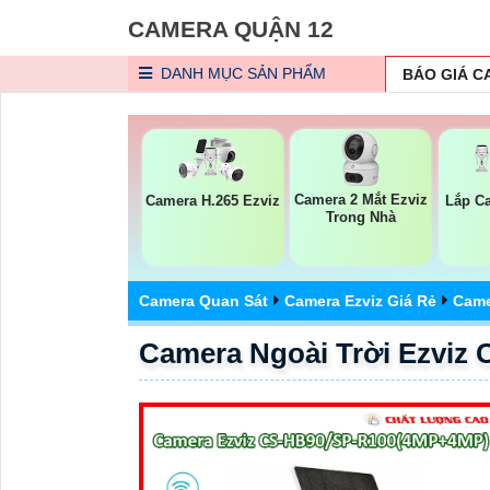
CAMERA QUẬN 12
DANH MỤC
SẢN PHẨM
BÁO GIÁ 
Camera 2 Mắt Ezviz
Camera H.265 Ezviz
Lắp C
Trong Nhà
Camera Quan Sát
Camera Ezviz Giá Rẻ
Came
Camera Ngoài Trời Ezviz