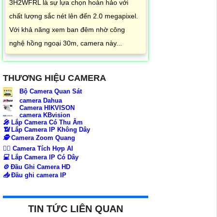
3H2WFRL là sự lựa chọn hoàn hảo với
chất lượng sắc nét lên đến 2.0 megapixel.
Với khả năng xem ban đêm nhờ công
nghệ hồng ngoại 30m, camera này...
THƯƠNG HIỆU CAMERA
Bộ Camera Quan Sát
camera Dahua
Camera HIKVISON
camera KBvision
️🎤️
Lắp Camera Có Thu Âm
📶
Lắp Camera IP Không Dây
🕵️
Camera Zoom Quang
🧛‍♀️
Camera Tích Hợp AI
💻
Lắp Camera IP Có Dây
⚙️
Đầu Ghi Camera HD
📥
Đầu ghi camera IP
TIN TỨC LIÊN QUAN