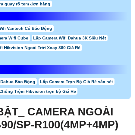
a quay rõ tem đơn hàng
ifi Vantech Có Báo Động
era Wifi Cube
Lắp Camera Wifi Dahua 3K Siêu Nét
i Hikvision Ngoài Trời Xoay 360 Giá Rẻ
 Dahua Báo Động
Lắp Camera Trọn Bộ Giá Rẻ sắc nét
Chống Trộm Hikvision trọn bộ Giá Rẻ
BẬT_ CAMERA NGOÀI
B90/SP-R100(4MP+4MP)