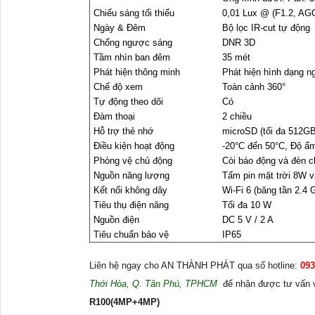
Chiếu sáng tối thiểu
0,01 Lux @ (F1.2, AGC
Ngày & Đêm
Bộ lọc IR-cut tự động
Chống ngược sáng
DNR 3D
Tầm nhìn ban đêm
35 mét
Phát hiện thông minh
Phát hiện hình dạng n
Chế độ xem
Toàn cảnh 360°
Tự động theo dõi
Có
Đàm thoại
2 chiều
Hỗ trợ thẻ nhớ
microSD (tối đa 512GB
Điều kiện hoạt động
-20°C đến 50°C, Độ ẩ
Phòng vệ chủ động
Còi báo động và đèn 
Nguồn năng lượng
Tấm pin mặt trời 8W 
Kết nối không dây
Wi-Fi 6 (băng tần 2.4 
Tiêu thụ điện năng
Tối đa 10 W
Nguồn điện
DC 5 V / 2 A
Tiêu chuẩn bảo vệ
IP65
Liên hệ ngay cho AN THÀNH PHÁT qua số hotline:
093
Thới Hòa, Q. Tân Phú, TPHCM
để nhận được tư vấn v
R100(4MP+4MP)