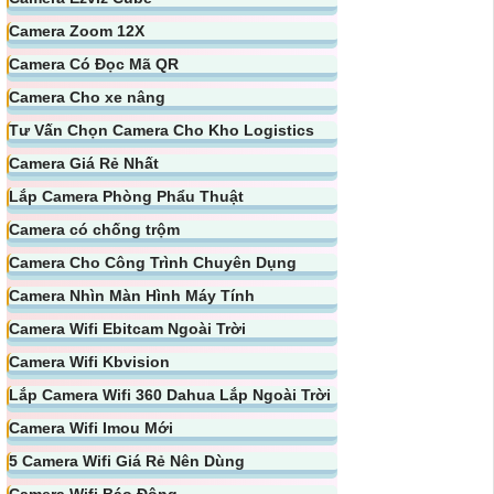
Camera Zoom 12X
Camera Có Đọc Mã QR
Camera Cho xe nâng
Tư Vấn Chọn Camera Cho Kho Logistics
Camera Giá Rẻ Nhất
Lắp Camera Phòng Phẩu Thuật
Camera có chống trộm
Camera Cho Công Trình Chuyên Dụng
Camera Nhìn Màn Hình Máy Tính
Camera Wifi Ebitcam Ngoài Trời
Camera Wifi Kbvision
Lắp Camera Wifi 360 Dahua Lắp Ngoài Trời
Camera Wifi Imou Mới
5 Camera Wifi Giá Rẻ Nên Dùng
Camera Wifi Báo Động