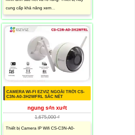
cung cấp khả năng xem...
CAMERA WI-FI EZVIZ NGOÀI TRỜI CS-
C3N-A0-3H2WFRL SẮC NÉT
ngung s₫n xu₫t
1,675,000 ₫
Thiết bị Camera IP Wifi CS-C3N-A0-