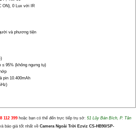
 ON), 0 Lux với IR
gười và phương tiện
)
m ≤ 95% (không ngưng tụ)
chớp
và pin 10.400mAh
GHz)
8 112 399
hoặc bạn có thể đến trực tiếp trụ sở:
51 Lũy Bán Bích, P. Tân
à báo giá tốt nhất về
Camera Ngoài Trời Ezviz CS-HB90/SP-