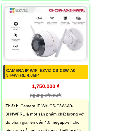
CAMERA IP WIFI EZVIZ CS-C3W-A0-
3H4WFRL 4.0MP
1,750,000 ₫
ngung s₫n xu₫t
Thiết bị Camera IP Wifi CS-C3W-A0-
3H4WFRL là một sản phẩm chất lượng với
độ phân giải lên đến 4.0 megapixel, cho
hình ảnh sắc nét và rõ ràng. Thiết bị này