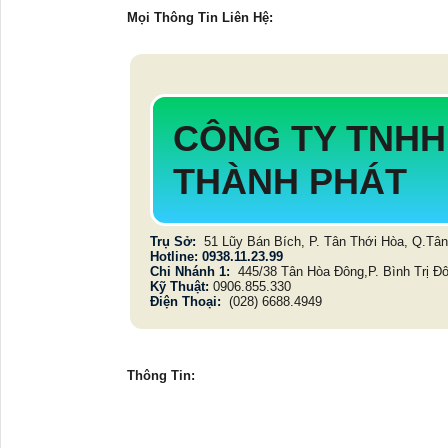
Mọi Thông Tin Liên Hệ:
CÔNG TY TNHH
THÀNH PHÁT
Trụ Sở:
51 Lũy Bán Bích, P. Tân Thới Hòa, Q.T
Hotline: 0938.11.23.99
Chi Nhánh 1:
445/38 Tân Hòa Đông,P. Bình Trị Đ
Kỹ Thuật:
0906.855.330
Điện Thoại:
(028) 6688.4949
Thông Tin: