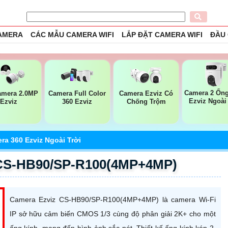
CAMERA
CÁC MẪU CAMERA WIFI
LẮP ĐẶT CAMERA WIFI
ĐẦU
Camera 2 Ống
amera 2.0MP
Camera Full Color
Camera Ezviz Có
Ezviz Ngoài
Ezviz
360 Ezviz
Chống Trộm
ra 360 Ezviz Ngoài Trời
 CS-HB90/SP-R100(4MP+4MP)
Camera Ezviz CS-HB90/SP-R100(4MP+4MP) là camera Wi-Fi
IP sở hữu cảm biến CMOS 1/3 cùng độ phân giải 2K+ cho một
ống kính, mang đến hình ảnh sắc nét. Thiết kế ống kính kép 2.