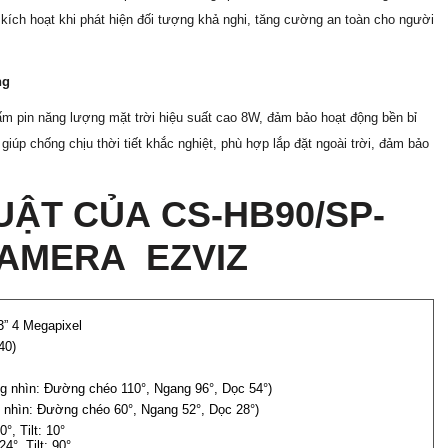
kích hoạt khi phát hiện đối tượng khả nghi, tăng cường an toàn cho người
ng
m pin năng lượng mặt trời hiệu suất cao 8W, đảm bảo hoạt động bền bỉ
iúp chống chịu thời tiết khắc nghiệt, phù hợp lắp đặt ngoài trời, đảm bảo
ẬT CỦA CS-HB90/SP-
CAMERA EZVIZ
3” 4 Megapixel
40)
 nhìn: Đường chéo 110°, Ngang 96°, Dọc 54°)
nhìn: Đường chéo 60°, Ngang 52°, Dọc 28°)
°, Tilt: 10°
4°, Tilt: 90°