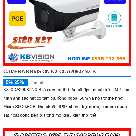
CAMERA KBVISION KX-CDA2093ZN3-B
5%-35%
liên hệ
KX-CDA2093ZN3-B là camera IP thân cố định ngoài trời 2MP cho
hình ảnh sắc nét có tầm xa hồng ngoại 50m và hỗ trợ thẻ nhớ
Micro SD 256GB. Đạt chuẩn IP67 chống bụi nước, camera quan
sát hoạt động bền bỉ trong mọi điều kiện thời tiết