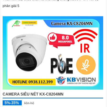
phân giải 5
CAMERA SIÊU NÉT KX-C8204MN
5%-35%
liên hệ