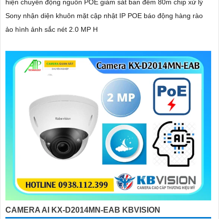
hiện chuyển động nguồn POE giám sát ban đêm 80m chip xử lý
Sony nhận diện khuôn mặt cập nhật IP POE báo động hàng rào
ảo hình ảnh sắc nét 2.0 MP H
CAMERA AI KX-D2014MN-EAB KBVISION