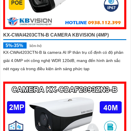
KX-CWAI4203CTN-B CAMERA KBVISION (4MP)
5%-35%
liên hệ
KX-CWAi4203CTN-B là camera AI IP thân trụ cố định có độ phân
giải 4.0MP với công nghệ WDR 120dB, mang đến hình ảnh sắc
nét ngay cả trong điều kiện ánh sáng phức tạp