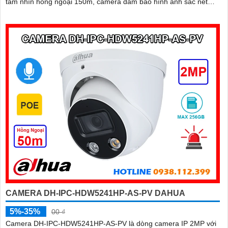
tầm nhìn hồng ngoại 150m, camera đảm bảo hình ảnh sắc nét
trong mọi điều kiện
CAMERA DH-IPC-HDW5241HP-AS-PV DAHUA
5%-35%
00 ₫
Camera DH-IPC-HDW5241HP-AS-PV là dòng camera IP 2MP với