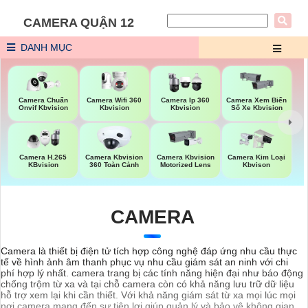
CAMERA QUẬN 12
DANH MỤC
Camera Wifi 360
Camera Chuẩn
Camera Ip 360
Camera Xem Biển
Kbvision
Onvif Kbvision
Kbvision
Số Xe Kbvision
Camera H.265
Camera Kbvision
Camera Kbvision
Camera Kim Loại
KBvision
360 Toàn Cảnh
Motorized Lens
Kbvison
CAMERA
Camera là thiết bị điện tử tích hợp công nghệ đáp ứng nhu cầu thực
tế về hình ảnh âm thanh phục vụ nhu cầu giám sát an ninh với chi
phí hợp lý nhất. camera trang bị các tính năng hiện đại như báo động
chống trộm từ xa và tại chỗ camera còn có khả năng lưu trữ dữ liệu
hỗ trợ xem lại khi cần thiết. Với khả năng giám sát từ xa mọi lúc mọi
nơi camera mang đến sự tiện lợi giúp quản lý và bảo vệ không gian