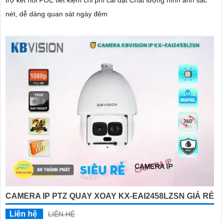
trợ kết nối POE tiết kiệm chi phí cài đặt Chất lượng hình ảnh sắc
nét, dễ dàng quan sát ngày đêm
CAMERA IP PTZ QUAY XOAY KX-EAI2458LZSN GIÁ RẺ
Liên hệ
LIÊN HỆ