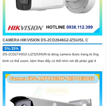
CAMERA HIKVISION DS-2CD2646G2-IZSU/SL C
5%-35%
DS-2CD2743G2-LIZS2UHUN là dòng camera được trang bị ống
kính có thể zoom, kèm theo đấy có thể nhìn với độ phân giải 4