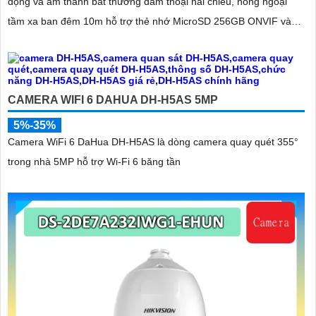
động và âm thanh bất thường đàm thoại hai chiều, hồng ngoại
tầm xa ban đêm 10m hỗ trợ thẻ nhớ MicroSD 256GB ONVIF và
điều khiển từ xa qua ứng dụng DMSS
CAMERA WIFI 6 DAHUA DH-H5AS 5MP
5%-35%
Camera WiFi 6 DaHua DH-H5AS là dòng camera quay quét 355°
trong nhà 5MP hỗ trợ Wi-Fi 6 băng tần