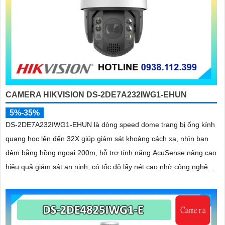
CAMERA HIKVISION DS-2DE7A232IWG1-EHUN
5%-35%
DS-2DE7A232IWG1-EHUN là dòng speed dome trang bị ống kính
quang học lên đến 32X giúp giám sát khoảng cách xa, nhìn ban
đêm bằng hồng ngoại 200m, hỗ trợ tính năng AcuSense nâng cao
hiệu quả giám sát an ninh, có tốc độ lấy nét cao nhờ công nghệ
Self-learning