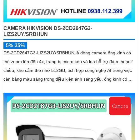
CAMERA HIKVISION DS-2CD2647G3-
LIZS2UY/SRBHUN
5%-35%
DS-2CD2647G3-LIZS2UY/SRBHUN là dòng camera ống kính có
thể zoom lên đến 4x, trang bị micro kép và loa hỗ trợ đàm thoại 2
chiều, khe cắm thẻ nhớ 512GB, tích hợp công nghệ AI trong việc
cân bằng màu sáng trong điều kiện ánh sáng yếu, ống kính có độ
phân giải 4