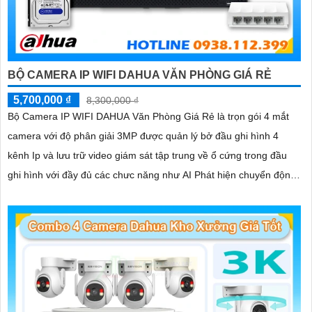
BỘ CAMERA IP WIFI DAHUA VĂN PHÒNG GIÁ RẺ
5,700,000 ₫
8,300,000 ₫
Bộ Camera IP WIFI DAHUA Văn Phòng Giá Rẻ là trọn gói 4 mắt
camera với độ phân giải 3MP được quản lý bở đầu ghi hình 4
kênh Ip và lưu trữ video giám sát tập trung về ổ cứng trong đầu
ghi hình với đầy đủ các chưc năng như AI Phát hiện chuyển động,
đàm thoại âm thanh 2 chiều và giám sát có màu vào ban đêm