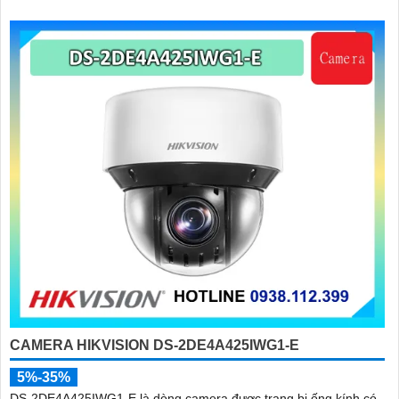
CAMERA HIKVISION DS-2DE4A425IWG1-E
5%-35%
DS-2DE4A425IWG1-E là dòng camera được trang bị ống kính có