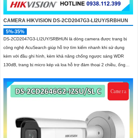
CAMERA HIKVISION DS-2CD2047G3-LI2UY/SRBHUN
5%-35%
DS-2CD2047G3-LI2UY/SRBHUN là dòng camera được trang bị
công nghệ AcuSearch giúp hỗ trợ tìm kiếm nhanh khi sử dụng
kèm với đầu ghi hình, kèm khả năng chống ngược sáng WDR
130dB, trang bị micro kép và loa hỗ trợ đàm thoại 2 chiều, ống
kính 4