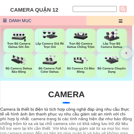
CAMERA QUẬN 12
DANH MỤC
Trọn Bộ Camera
Trọn Bộ Camera
Lắp Camera Giá Rẻ
Lắp Trọn Bộ
Dahua Ghi Âm
Dahua Chống Trộm
Trọn Gói
Camera Dahua
Bộ Camera Full
Bộ Camera Dahua
Bộ Camera Có Báo
Bộ Camera Chuyên
Color Dahua
Báo Động
Đông
Dụng
CAMERA
Camera là thiết bị điện tử tích hợp công nghệ đáp ứng nhu cầu thực
tế về hình ảnh âm thanh phục vụ nhu cầu giám sát an ninh với chi
phí hợp lý nhất. camera trang bị các tính năng hiện đại như báo động
chống trộm từ xa và tại chỗ camera còn có khả năng lưu trữ dữ liệu
hỗ trợ xem lại khi cần thiết. Với khả năng giám sát từ xa mọi lúc mọi
nơi camera mang đến sự tiện lợi giúp quản lý và bảo vệ không gian