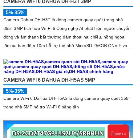
CAMERA WIFI 6 DAHUA DH-H3T 3MP
5%-35%
Camera Dahua DH-H3T là dòng camera quay quét trong nhà
355° 3MP tích hợp Wi-Fi 6 Công nghệ AI phát hiện người chuyển
động và âm thanh bất thường đàm thoại hai chiều, hồng ngoại
tầm xa ban đêm 10m hỗ trợ thẻ nhớ MicroSD 256GB ONVIF và
điều khiển từ xa qua ứng dụng DMSS
CAMERA WIFI 6 DAHUA DH-H5AS 5MP
5%-35%
Camera WiFi 6 DaHua DH-H5AS là dòng camera quay quét 355°
trong nhà 5MP hỗ trợ Wi-Fi 6 băng tần