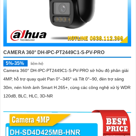
CAMERA 360° DH-IPC-PT2449C1-S-PV-PRO
5%-35%
liên hệ
Camera 360° DH-IPC-PT2449C1-S-PV-PRO sở hữu độ phân giải
4MP, hỗ trợ quay quét Pan 0°–345° và Tilt 0°–90, đèn trợ sáng
30m, nén hình ảnh Smart H.265+, cùng các công nghệ xử lý WDR
120dB, BLC, HLC, 3D-NR