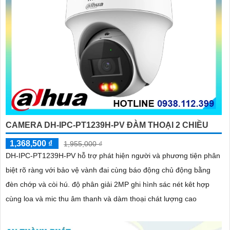
CAMERA DH-IPC-PT1239H-PV ĐÀM THOẠI 2 CHIỀU
1,368,500 ₫
1,955,000 ₫
DH-IPC-PT1239H-PV hỗ trợ phát hiện người và phương tiện phân
biệt rõ ràng với bảo vệ vành đai cùng báo động chủ động bằng
đèn chớp và còi hú. độ phân giải 2MP ghi hình sác nét kêt hợp
cùng loa và mic thu âm thanh và dàm thoại chát lượng cao