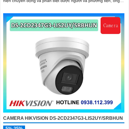
hiện chuyển động và phân biệt được người và phương tiện, ống
kính 4
CAMERA HIKVISION DS-2CD2347G3-LIS2UY/SRBHUN
5%-35%