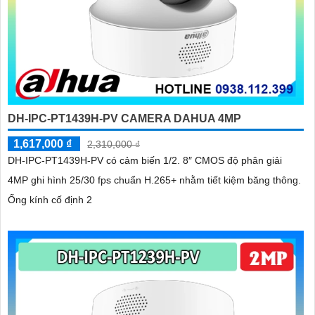
DH-IPC-PT1439H-PV CAMERA DAHUA 4MP
1,617,000 ₫
2,310,000 ₫
DH-IPC-PT1439H-PV có cảm biến 1/2. 8″ CMOS độ phân giải
4MP ghi hình 25/30 fps chuẩn H.265+ nhằm tiết kiệm băng thông.
Ống kính cố định 2