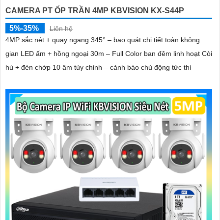
CAMERA PT ỐP TRẦN 4MP KBVISION KX-S44P
5%-35%
Liên hệ
4MP sắc nét + quay ngang 345° – bao quát chi tiết toàn không
gian LED ấm + hồng ngoại 30m – Full Color ban đêm linh hoạt Còi
hú + đèn chớp 10 âm tùy chỉnh – cảnh báo chủ động tức thì