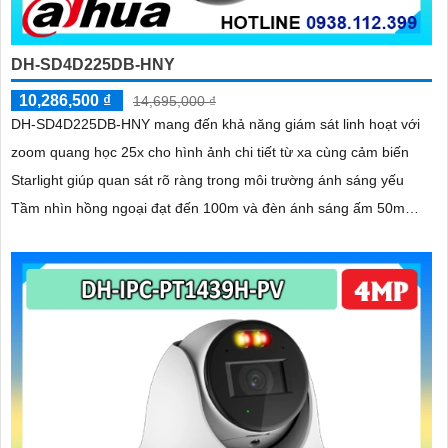
DH-SD4D225DB-HNY
10,286,500 ₫
14,695,000 ₫
DH-SD4D225DB-HNY mang đến khả năng giám sát linh hoạt với
zoom quang học 25x cho hình ảnh chi tiết từ xa cùng cảm biến
Starlight giúp quan sát rõ ràng trong môi trường ánh sáng yếu
Tầm nhìn hồng ngoại đạt đến 100m và đèn ánh sáng ấm 50m
giúp hình ảnh ban đêm luôn sắc nét Camera hỗ trợ chống nước
IP67 cùng tốc độ khung hình 30fps@1080p ổn định