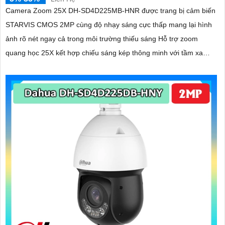
Camera Zoom 25X DH-SD4D225MB-HNR được trang bị cảm biến
STARVIS CMOS 2MP cùng độ nhạy sáng cực thấp mang lại hình
ảnh rõ nét ngay cả trong môi trường thiếu sáng Hỗ trợ zoom
quang học 25X kết hợp chiếu sáng kép thông minh với tầm xa
hồng ngoại 100m và LED ấm 50m Tính năng quay quét linh hoạt
cùng chuẩn chống nước IP67 giúp quan sát ổn định ngoài trời