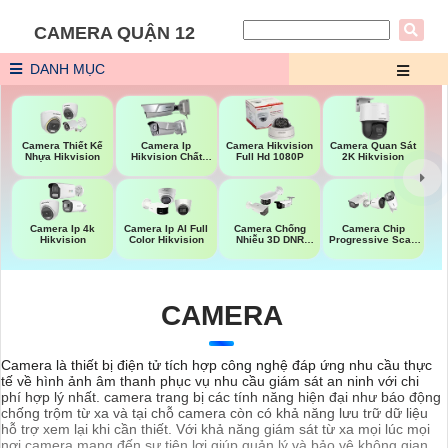
CAMERA QUẬN 12
DANH MỤC
Camera Thiết Kế
Camera Ip
Camera Hikvision
Camera Quan Sát
Nhựa Hikvision
Hikvision Chất
Full Hd 1080P
2K Hikvision
Lượng
Camera Ip 4k
Camera Ip AI Full
Camera Chống
Camera Chip
Hikvision
Color Hikvision
Nhiễu 3D DNR
Progressive Scan
Hikvison
CMOS Hikvision
CAMERA
Camera là thiết bị điện tử tích hợp công nghệ đáp ứng nhu cầu thực
tế về hình ảnh âm thanh phục vụ nhu cầu giám sát an ninh với chi
phí hợp lý nhất. camera trang bị các tính năng hiện đại như báo động
chống trộm từ xa và tại chỗ camera còn có khả năng lưu trữ dữ liệu
hỗ trợ xem lại khi cần thiết. Với khả năng giám sát từ xa mọi lúc mọi
nơi camera mang đến sự tiện lợi giúp quản lý và bảo vệ không gian