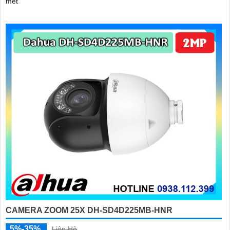
mét
CAMERA ZOOM 25X DH-SD4D225MB-HNR
5%-35%
Liên Hệ