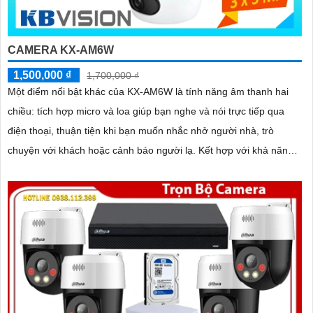
CAMERA KX-AM6W
1,500,000 ₫
1,700,000 ₫
Một điểm nổi bật khác của KX‑AM6W là tính năng âm thanh hai
chiều: tích hợp micro và loa giúp bạn nghe và nói trực tiếp qua
điện thoại, thuận tiện khi bạn muốn nhắc nhở người nhà, trò
chuyện với khách hoặc cảnh báo người lạ. Kết hợp với khả năng
lưu trữ thẻ nhớ và xem lại nhanh chóng, đây thực sự là giải pháp
giám sát thông minh, gọn nhẹ mà vô cùng hiệu quả