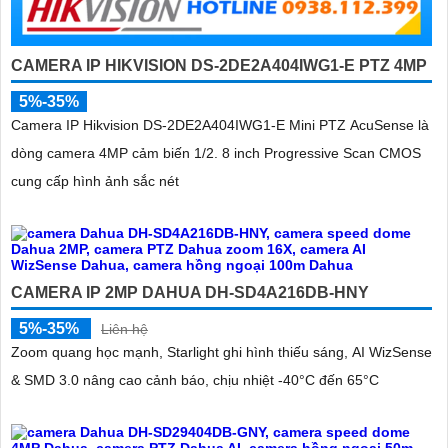
CAMERA IP HIKVISION DS-2DE2A404IWG1-E PTZ 4MP
5%-35%
Camera IP Hikvision DS-2DE2A404IWG1-E Mini PTZ AcuSense là
dòng camera 4MP cảm biến 1/2. 8 inch Progressive Scan CMOS
cung cấp hình ảnh sắc nét
CAMERA IP 2MP DAHUA DH-SD4A216DB-HNY
5%-35%
Liên hệ
Zoom quang học mạnh, Starlight ghi hình thiếu sáng, AI WizSense
& SMD 3.0 nâng cao cảnh báo, chịu nhiệt -40°C đến 65°C