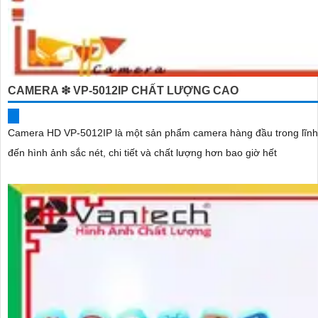
CAMERA ❇ VP-5012IP CHẤT LƯỢNG CAO
Camera HD VP-5012IP là một sản phẩm camera hàng đầu trong lĩnh vực giám sát an ninh. Được trang bị công ng
đến hình ảnh sắc nét, chi tiết và chất lượng hơn bao giờ hết