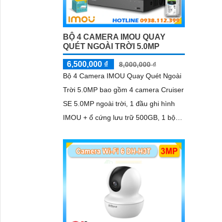
BỘ 4 CAMERA IMOU QUAY
QUÉT NGOÀI TRỜI 5.0MP
6,500,000 ₫
8,000,000 ₫
Bộ 4 Camera IMOU Quay Quét Ngoài
Trời 5.0MP bao gồm 4 camera Cruiser
SE 5.0MP ngoài trời, 1 đầu ghi hình
IMOU + ổ cứng lưu trữ 500GB, 1 bộ
chia tín hiệu chuyên dụng cho camera