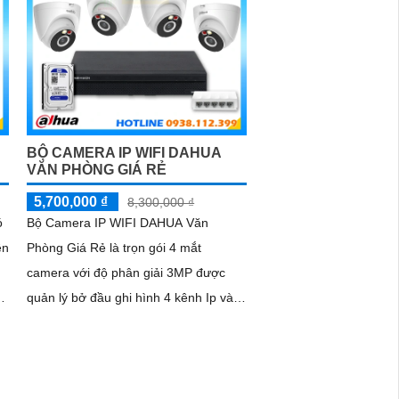
BỘ CAMERA IP WIFI DAHUA
VĂN PHÒNG GIÁ RẺ
5,700,000 ₫
8,300,000 ₫
ó
Bộ Camera IP WIFI DAHUA Văn
ên
Phòng Giá Rẻ là trọn gói 4 mắt
camera với độ phân giải 3MP được
ào
quản lý bở đầu ghi hình 4 kênh Ip và
à
lưu trữ video giám sát tập trung về ổ
cứng trong đầu ghi hình với đầy đủ
các chưc năng như AI Phát hiện
chuyển động, đàm thoại âm thanh 2