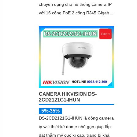
chuyên dụng cho hệ thống camera IP
với 16 cổng PoE 2 cổng RJ45 Gigabit
và 2 cổng quang SFP
CAMERA HIKVISION DS-
2CD2121G1-IHUN
5%-35%
DS-2CD2121G1-IHUN là dòng camera
ip wifi thiết kế dome nhỏ gọn giúp lắp
đặt thẫm mỹ cực kì cao, trang bị khả