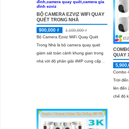
BỘ CAMERA EZVIZ WIFI QUAY
QUÉT TRONG NHÀ
900,000 ₫
1,100,000 ₫
Bộ Camera Ezviz WiFi Quay Quét
Trong Nhà là bộ camera quay quét
COMBO
giám sát toàn cảnh khung gian trong
QUAY 
nhà với độ phân giải 4MP cung cấp
5,900,
hình ảnh sắc nét hồng ngoại đèn led
Combo 4
thông minh ban đêm kết hợp với đầu
Trời đến
ghi 8 kênh X5S 8W và ổ cứng 500GB
lên đến 
giúp lưu trũ dữ liệu lâu dài
chế độ k
hiện và 
chuẩn sá
đầu ghi 