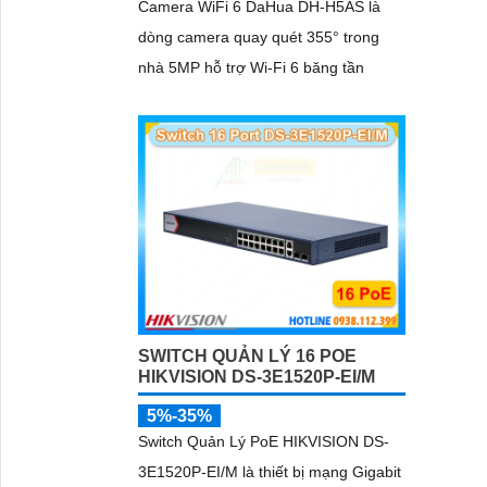
Camera WiFi 6 DaHua DH-H5AS là
dòng camera quay quét 355° trong
nhà 5MP hỗ trợ Wi-Fi 6 băng tần
SWITCH QUẢN LÝ 16 POE
HIKVISION DS-3E1520P-EI/M
5%-35%
Switch Quản Lý PoE HIKVISION DS-
3E1520P-EI/M là thiết bị mạng Gigabit