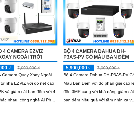
 4 CAMERA EZVIZ
BỘ 4 CAMERA DAHUA DH-
XOAY NGOÀI TRỜI
P3AS-PV CÓ MÀU BAN ĐÊM
000 ₫
5,900,000 ₫
7,000,000 ₫
7,000,000 ₫
 Camera Quay Xoay Ngoài
Bộ 4 Camera Dahua DH-P3AS-PV C
 từ nhà EZVIZ với độ nét cao
Màu Ban Đêm với độ phân giải cao l
2K và giám sát ban đêm với 4
đến 3MP cùng với khả năng giám sát
hác nhau, công nghệ AI Phát
ban đêm hiệu quả với tầm nhìn xa v
phân biệt các chuyển động
ban đêm lên đến 30m bên cạnh đó l
t được quản lý tập trung bởi
khả năng giúp đàm thoại âm thanh 2
hình IP WiFi
chiều và báo động răng de chủ động
khi phát hiện xâm nhập