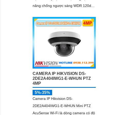
năng chống ngược sáng WDR 120dB
giúp nhìn chống ngược sáng tốt, trang
bị tính năng thông minh hàng rào ảo,
xâm nhập vùng cấm, nhìn ban đêm
bằng hồng ngoại 30m
CAMERA IP HIKVISION DS-
2DE2A404IWG1-E-WHUN PTZ
4MP
5%-35%
Camera IP Hikvision DS-
2DE2A404IWG1-E-WHUN Mini PTZ
AcuSense Wi-Fi là dòng camera có độ