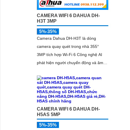
CAMERA WIFI 6 DAHUA DH-
H3T 3MP
5%-35%
Camera Dahua DH-H3T là dòng
camera quay quét trong nhà 355°
3MP tích hợp Wi-Fi 6 Công nghệ AI
phát hiện người chuyển động và âm
thanh bất thường đàm thoại hai chiều,
hồng ngoại tầm xa ban đêm 10m hỗ
trợ thẻ nhớ MicroSD 256GB ONVIF và
điều khiển từ xa qua ứng dụng DMSS
CAMERA WIFI 6 DAHUA DH-
H5AS 5MP
5%-35%