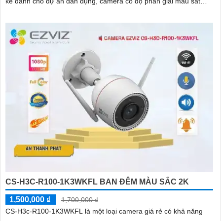
kế dành cho dự án dân dụng, camera có độ phân giải màu sắt
trong sáng 4
CS-H3C-R100-1K3WKFL BAN ĐÊM MÀU SẮC 2K
1,500,000 ₫
1,700,000 ₫
CS-H3c-R100-1K3WKFL là một loại camera giá rẻ có khả năng