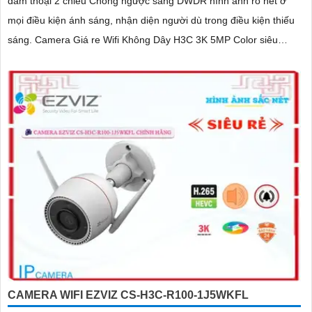
đàm thoại 2 chiều Chống ngược sáng DWDR hình ảnh rõ nét ở
mọi điều kiện ánh sáng, nhận diện người dù trong điều kiện thiếu
sáng. Camera Giá re Wifi Không Dây H3C 3K 5MP Color siêu
sáng, đẹp
CAMERA WIFI EZVIZ CS-H3C-R100-1J5WKFL