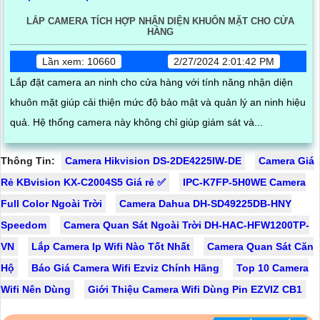
LẮP CAMERA TÍCH HỢP NHẬN DIỆN KHUÔN MẶT CHO CỬA
HÀNG
Lần xem: 10660
2/27/2024 2:01:42 PM
Lắp đặt camera an ninh cho cửa hàng với tính năng nhận diện
khuôn mặt giúp cải thiện mức độ bảo mật và quản lý an ninh hiệu
quả. Hệ thống camera này không chỉ giúp giám sát và...
Thông Tin:
Camera Hikvision DS-2DE4225IW-DE
Camera Giá
Rẻ KBvision KX-C2004S5 Giá rẻ ✅
IPC-K7FP-5H0WE Camera
Full Color Ngoài Trời
Camera Dahua DH-SD49225DB-HNY
Speedom
Camera Quan Sát Ngoài Trời DH-HAC-HFW1200TP-
VN
Lắp Camera Ip Wifi Nào Tốt Nhất
Camera Quan Sát Căn
Hộ
Báo Giá Camera Wifi Ezviz Chính Hãng
Top 10 Camera
Wifi Nên Dùng
Giới Thiệu Camera Wifi Dùng Pin EZVIZ CB1