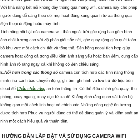
Với khả năng kết nối không dây thông qua mạng wifi, camera này cho phép
người dùng dễ dàng theo dõi mọi hoạt động xung quanh từ xa thông qua
điện thoại di động hoặc máy tính.
Tính năng nổi bật của camera wifi thân ngoài trời góc rộng bao gồm hình
ảnh chất lượng cao với độ phân giải sắc nét, góc quay rộng giúp quét toàn
bộ khu vực một cách chi tiết và tổng thể. Đèn hồng ngoại tích hợp giúp
camera hoạt động cả trong điều kiện ánh sáng yếu hoặc ban đêm, cung cấp
hình ảnh rõ ràng ngay cả khi không có đèn chiếu sáng.
💷
Nỗi hơn trong các thông số
camera còn tích hợp các tính năng thông
minh như cảnh báo chuyển động, ghi âm, ghi hình và lưu trữ dữ liệu trên
cloud để
Chắc chắn rằng
an toàn thông tin. Có thể điều chỉnh góc quay, thu
phóng, xoay ngang, xoay dọc từ xa để Khẳng định rằng quan sát toàn bộ
không gian một cách linh hoạt và chính xác.Những công nghệ ấn tượng
được tích hợp Phục vụ người dùng có thể dễ dàng quản lý và kiểm soát an
ninh một cách hiệu quả và thuận tiện.
HƯỚNG DẪN LẮP ĐẶT VÀ SỬ DỤNG CAMERA WIFI