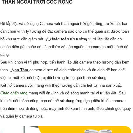
THÂN NGOÀI TRỜI GÓC RỘNG
Để lắp đặt và sử dụng Camera wifi thân ngoài trời góc rộng, trước hết bạn
cần chọn vị trí lý tưởng để đặt camera sao cho có thể quan sát được toàn
bộ khu vực cần giám sát. ⁂
Hoàn toàn tin tưởng
vị trí lắp đặt cần có
nguồn điện gần hoặc có cách thức để cấp nguồn cho camera một cách dễ
dàng.
Sau khi chọn vị trí phù hợp, tiến hành lắp đặt camera theo hướng dẫn kèm
theo. ⁂
an Tâm
camera được cố định chắc chắn và ổn định để hạn chế
việc bị mất kết nối hoặc bị đổi hướng trong quá trình sử dụng.
Kết nối camera với mạng wifi theo hướng dẫn chi tiết từ nhà sản xuất,
Chắc chắn rằng
mạng wifi ổn định và có sóng mạnh tại vị trí lắp đặt. Sau
khi kết nối thành công, bạn có thể sử dụng ứng dụng điều khiển camera
trên điện thoại di động hoặc máy tính để xem hình ảnh, điều chỉnh góc quay
và quản lý camera từ xa.