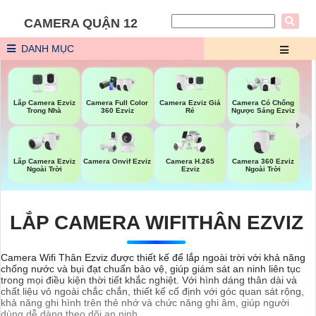
CAMERA QUẬN 12
DANH MỤC
Lắp Camera Ezviz
Camera Ezviz Giá
Camera Full Color
Camera Có Chống
Trong Nhà
Rẻ
360 Ezviz
Ngược Sáng Ezviz
Lắp Camera Ezviz
Camera 360 Ezviz
Camera Onvif Ezviz
Camera H.265
Ngoài Trời
Ngoài Trời
Ezviz
LẮP CAMERA WIFITHÂN EZVIZ
Camera Wifi Thân Ezviz được thiết kế để lắp ngoài trời với khả năng
chống nước và bụi đạt chuẩn bảo vệ, giúp giám sát an ninh liên tục
trong mọi điều kiện thời tiết khắc nghiệt. Với hình dáng thân dài và
chất liệu vỏ ngoài chắc chắn, thiết kế cố định với góc quan sát rộng,
khả năng ghi hình trên thẻ nhớ và chức năng ghi âm, giúp người
dùng dễ dàng theo dõi an ninh.