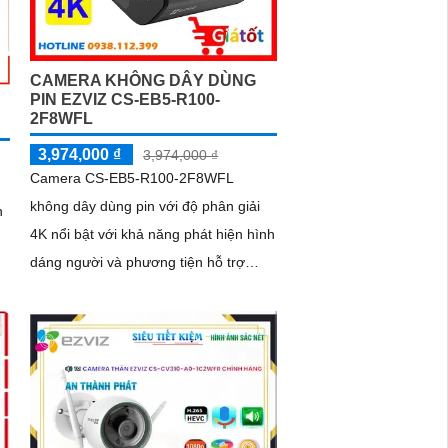
CAMERA KHÔNG DÂY DÙNG
PIN EZVIZ CS-EB5-R100-
2F8WFL
3,974,000 ₫
3,974,000 ₫
Camera CS-EB5-R100-2F8WFL
không dây dùng pin với độ phân giải
h
4K nổi bật với khả năng phát hiện hình
dáng người và phương tiện hỗ trợ
đàm thoại 2 chiều camera còn trang bị
còi cảnh báo và đèn chớp tăng cường
an ninh khi phát hiện sự xâm nhập
ới
camera tích hợp tấm pin năng lượng
mặt trời và pin sạc đạt chuẩn IP65
chống nước và bụi giúp hoạt động bền