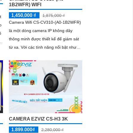
1B2WFR) WIFI
1,450,000 ₫
1,875,000 ₫
t
Camera Wifi CS-CV310-(A0-1B2WFR)
o
là một dòng camera IP không dây
õ
thông minh được thiết kế để giám sát
từ xa. Với các tính năng nổi bật như
độ phân giải cao, khả năng quan sát
,
ban...
CAMERA EZVIZ CS-H3 3K
1.899.000₫
2,280,000 ₫