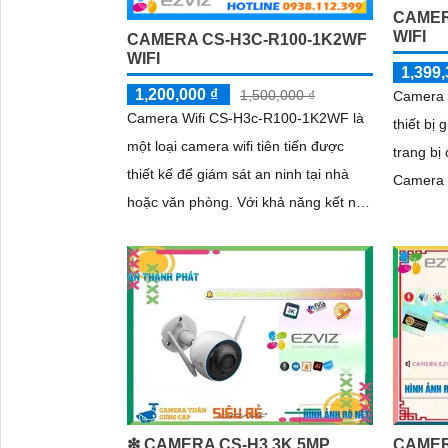
CAMER
Wifi Không Dây, chức năng AI deep
WIFI
CAMERA CS-H3C-R100-1K2WF
learning phân biệt người & phương
WIFI
1,399,
tiện
1,200,000 ₫
1,500,000 ₫
Camera 
Camera Wifi CS-H3c-R100-1K2WF là
thiết bị
một loại camera wifi tiên tiến được
trang bị
thiết kế để giám sát an ninh tại nhà
Camera 
hoặc văn phòng. Với khả năng kết nối
ghi lại 
wifi, camera này cho phép người dùng
kỳ nơi n
truy cập và kiểm soát từ xa thông qua
mạng wif
mạng internet
❇ CAMERA CS-H3 3K 5MP
CAMER