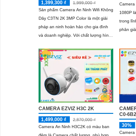
1,399,300 ₫
1,999,000 ₫
Camera 
Sản phẩm Camera An Ninh Wifi Không
1080P l
Dây C3TN 2K 3MP Color là một giải
trong lĩnh
pháp an ninh hoàn hảo cho gia đình
phân giả
và doanh nghiệp. Với chất lượng hình
bạn quan
ảnh 2K và độ phân giải 3MP, camera
và ngoài
cho phép bạn quan sát mọi góc nhỏ
nét
nhất với rõ nét và sắc nét
CAMERA EZVIZ H3C 2K
CAMERA
C0-6B
1,499,000 ₫
2,870,000 ₫
30%
Camera An Ninh H3C2K có màu ban
Camera 
đêm là Camera chất lượng, phù hợp