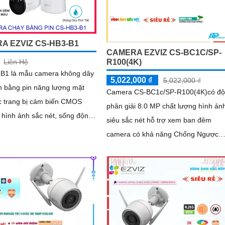
A EZVIZ CS-HB3-B1
CAMERA EZVIZ CS-BC1C/SP-
Liên Hệ
R100(4K)
B1 là mẫu camera không dây
5,022,000 ₫
5,022,000 ₫
h bằng pin năng lượng mặt
Camera CS-BC1c/SP-R100(4K)có độ
c trang bị cảm biến CMOS
phân giải 8.0 MP chất lượng hình ản
 hình ảnh sắc nét, sống động
siêu sắc nét hỗ trợ xem ban đêm
ả năng quan sát ban đêm với
camera có khả năng Chống Ngược
ại 15m và chế độ hiển thị
Sáng DWDR Sử dụng cảm biến hình
. Camera có độ phân giải 3
ảnh CMOS camera CS-BC1c/SP-
R100(4K) là một loại camera giá rẻ v
khả năng lưu trữ dữ liệu lên đến
512GB thông qua khe thẻ nhớ