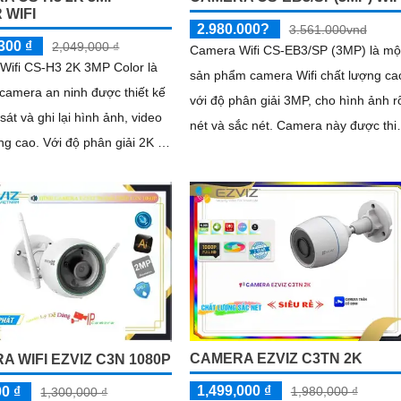
 WIFI
2.980.000?
3.561.000vnd
300 ₫
2,049,000 ₫
Camera Wifi CS-EB3/SP (3MP) là mộ
Wifi CS-H3 2K 3MP Color là
sản phẩm camera Wifi chất lượng ca
 camera an ninh được thiết kế
với độ phân giải 3MP, cho hình ảnh r
sát và ghi lại hình ảnh, video
nét và sắc nét. Camera này được thiết
độ phân giải 2K và
kế nhỏ gọn và dễ dàng lắp đặt trong
cung cấp hình ảnh sắc nét và
các khu vực như gia đình, văn phòng
, đảm bảo bạn có thể nhìn rõ
cửa hàng và nhà kho
tiết
CAMERA EZVIZ C3TN 2K
A WIFI EZVIZ C3N 1080P
1,499,000 ₫
1,980,000 ₫
00 ₫
1,300,000 ₫