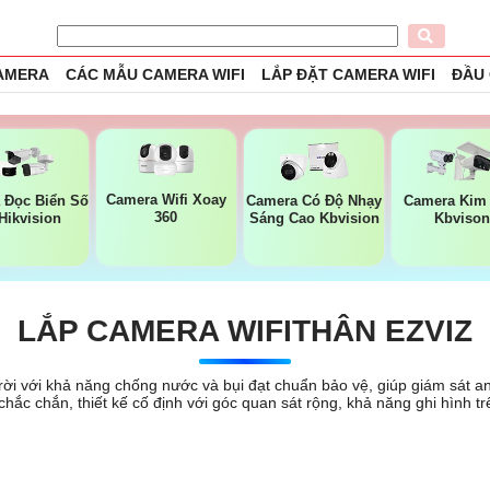
CAMERA
CÁC MẪU CAMERA WIFI
LẮP ĐẶT CAMERA WIFI
ĐẦU
Camera Wifi Xoay
 Đọc Biển Số
Camera Có Độ Nhạy
Camera Kim 
360
Hikvision
Sáng Cao Kbvision
Kbvison
LẮP CAMERA WIFITHÂN EZVIZ
ời với khả năng chống nước và bụi đạt chuẩn bảo vệ, giúp giám sát an n
i chắc chắn, thiết kế cố định với góc quan sát rộng, khả năng ghi hình