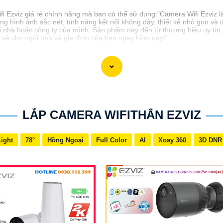
ifi Ezviz giá rẻ chính hãng mà bạn có thể sử dụng:"Camera Wifi Ezviz là
ợng hình ảnh sắc nét, tính năng kết nối không dây, thiết kế nhỏ gọn và
i nhà hoặc công ty của mình. Sản phẩm này đến từ thương hiệu uy tín
o vệ cho ngôi nhà và gia đình của bạn ngay hôm nay!"
LẮP CAMERA WIFITHÂN EZVIZ
Light
78°
Hồng Ngoại
Full Color
AI
Xoay 360
3D DNR