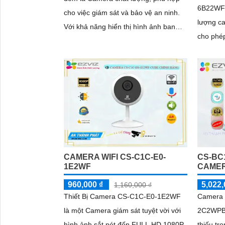
6B22WFR
cho việc giám sát và bảo vệ an ninh.
lượng cao. Với độ phân giải 
Với khả năng hiển thị hình ảnh ban
cho phép
đêm sáng đẹp với Full Color trong
tiết. Hỗ trợ công nghệ hồng ngoại
khoảng cách 30m, nó cho phép bạn
SMD,...
quan sát rõ ràng ngay cả khi trời tối
CAMERA WIFI CS-C1C-E0-
CS-BC
1E2WF
CAMER
960,000 ₫
5,022,
1,160,000 ₫
Thiết Bị Camera CS-C1C-E0-1E2WF
Camera 
là một Camera giám sát tuyệt vời với
2C2WPBD
hình ảnh sắt nét đến FULL HD 1080P.
thiếu tr