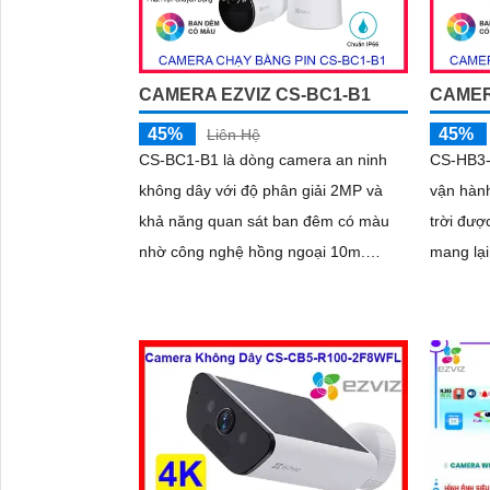
CAMERA EZVIZ CS-BC1-B1
CAMER
45%
45%
Liên Hệ
CS-BC1-B1 là dòng camera an ninh
CS-HB3-
không dây với độ phân giải 2MP và
vận hàn
khả năng quan sát ban đêm có màu
trời đượ
nhờ công nghệ hồng ngoại 10m.
mang lại
'
Camera trang bị pin sạc Lithium 12.
cùng kh
900 mAh, sử dụng chuẩn nén H
hồng ngo
màu