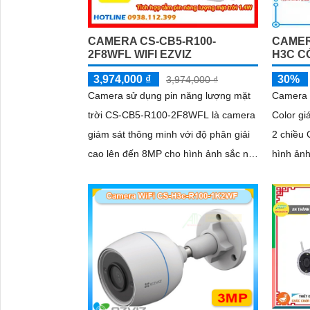
CAMERA CS-CB5-R100-
CAMER
2F8WFL WIFI EZVIZ
H3C C
3,974,000 ₫
30%
3,974,000 ₫
Camera sử dụng pin năng lượng mặt
Camera 
trời CS-CB5-R100-2F8WFL là camera
Color gi
giám sát thông minh với độ phân giải
2 chiều
cao lên đến 8MP cho hình ảnh sắc nét
hình ảnh
và chi tiết Tích hợp công nghệ AI
sáng, nh
camera có khả năng phát hiện dáng
kiện thiếu sáng. C
người và phương tiện báo động khi
Không D
phát hiện xâm nhập Thiết kế bền bỉ
sáng, đ
chống nước IP65 phù hợp lắp đặt
trong mọi điều kiện thời tiết. Camera
An Ninh CS-CB5-R100-2F8WFL có
khả năng còi hú, đèn chớp báo động,