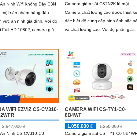
Camera giám sát C3TN2K là một
An Ninh Wifi Không Dây C3N
Camera chất lượng cao được thiết k
à một sản phẩm hàng đầu
đặc biệt để cung cấp hình ảnh sắc né
 vực an ninh gia đình. Với độ
và chất lượng cao. Với độ phân giải
i Full HD 1080P, camera giúp
2K, camera đảm bảo rõ ràng và chi
 sát mọi góc nhìn trong nhà
tiết hình ảnh ngay cả trong điều kiện
 trời một cách rõ ràng và sắc
ánh sáng yếu
 WIFI EZVIZ CS-CV310-
CAMERA WIFI CS-TY1-C0-
22WFR
8B4WF
1,050,000 ₫
2,647,000 ₫
1,250,000 ₫
An Ninh CS-CV310-C0-
Camera giám sát CS-TY1-C0-8B4W