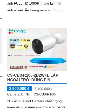
ảnh FULL HD 1080P, mang lại hình
ảnh rõ nét. Ấn tượng ơn với những
thông số là camera có khả năng ghi lại
hình ảnh ban đêm sáng đẹp nhờ công
nghệ Hồng Ngoại 10m
CS-CB3-R100-2D2WFL LẮP
NGOÀI TRỜI DÙNG PIN
2,900,000 ₫
3,100,000 ₫
Camera An Ninh CS-CB3-R100-
2D2WFL là một Camera chất lượng
hàng đầu với hình ảnh Full HD 1080P,