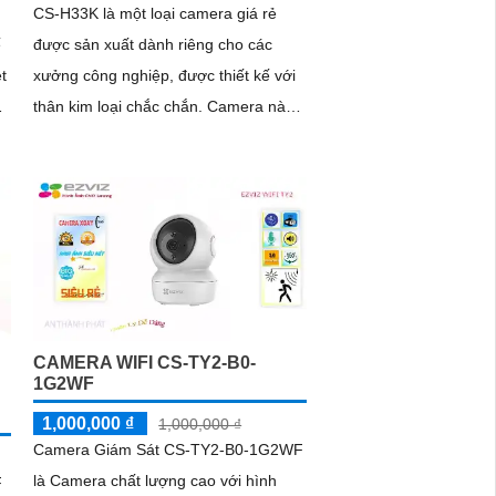
CS-H33K là một loại camera giá rẻ
ế
được sản xuất dành riêng cho các
t
xưởng công nghiệp, được thiết kế với
thân kim loại chắc chắn. Camera này
có hình ảnh chất lượng 5
CAMERA WIFI CS-TY2-B0-
1G2WF
1,000,000 ₫
1,000,000 ₫
Camera Giám Sát CS-TY2-B0-1G2WF
là Camera chất lượng cao với hình
F