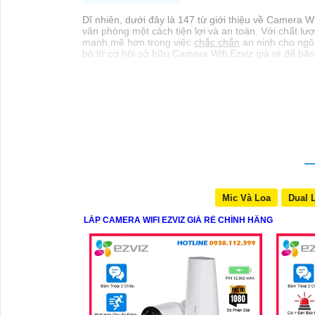
Dĩ nhiên, dưới đây là 147 từ giới thiệu về Camera W
văn phòng một cách tiện lợi và an toàn. Với chất lư
mạnh mẽ hơn trong việc
chắc chắn
an ninh cho ngô
bỏ lỡ cơ hội sở hữu Camera Wifi Ezviz giá rẻ để bả
Mic Và Loa
Dual 
LẮP CAMERA WIFI EZVIZ GIÁ RẺ CHÍNH HÃNG