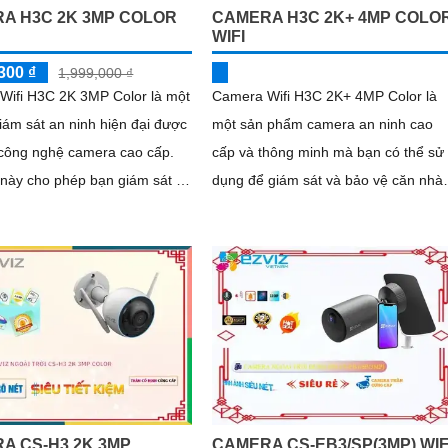
A H3C 2K 3MP COLOR
CAMERA H3C 2K+ 4MP COLO
WIFI
300 ₫
1,999,000 ₫
Wifi H3C 2K 3MP Color là một
Camera Wifi H3C 2K+ 4MP Color là
 giám sát an ninh hiện đại được
một sản phẩm camera an ninh cao
 công nghệ camera cao cấp.
cấp và thông minh mà bạn có thể sử
này cho phép bạn giám sát và
dụng để giám sát và bảo vệ căn nhà,
hình ảnh chất lượng cao từ bất
văn phòng hay cửa hàng của mình.
ào trên thế giới thông qua
Với...
i
A CS-H3 2K 3MP
CAMERA CS-EB3/SP(3MP) WIF