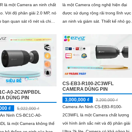
 là một Camera an ninh chất
là một Camera công nghệ hiện đại
2.0 MP, nó
được sử dụng rộng rãi trong lĩnh vực
 bạn quan sát rõ nét và chi
an ninh và giám sát. Thiết kế nhỏ gọn,
với độ phân giải cao, cho chất lượng
hình ảnh sắc nét mọi lúc, mọi nơi
CS-EB3-R100-2C3WFL
CAMERA DÙNG PIN
1C-A0-2C2WPBDL
A DÙNG PIN
3,000,000 ₫
3,200,000 ₫
Camera An Ninh CS-EB3-R100-
000 ₫
5,022,000 ₫
2C3WFL là một Camera chất lượng
An Ninh CS-BC1C-A0-
với hình ảnh sắc nét và độ phân giải
L là một Camera không thể
Ultra 2k lite. Camera có khả năng hiển
ong hệ thống an ninh của bạn.