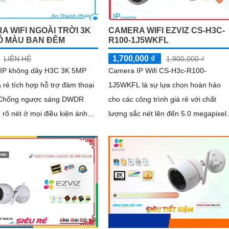
A WIFI NGOÀI TRỜI 3K
CAMERA WIFI EZVIZ CS-H3C-
Ó MÀU BAN ĐÊM
R100-1J5WKFL
1,700,000 ₫
LIÊN HỆ
1,900,000 ₫
IP không dây H3C 3K 5MP
Camera IP Wifi CS-H3c-R100-
á rẻ tích hợp hỗ trợ đàm thoại
1J5WKFL là sự lựa chọn hoàn hảo
 Chống ngược sáng DWDR
cho các công trình giá rẻ với chất
 rõ nét ở mọi điều kiện ánh
lượng sắc nét lên đến 5.0 megapixel.
ận diện người dù trong điều
Camera này có khả năng xem ban
amera Giá re Wifi
đêm với hồng...
ây H3C 3K 5MP Color siêu
ẹp