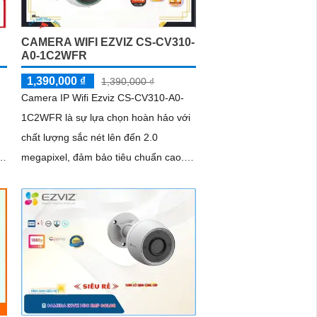
bỉ trong mọi điều kiện thời tiết.
CAMERA WIFI EZVIZ CS-CV310-
A0-1C2WFR
1,390,000 ₫
1,390,000 ₫
Camera IP Wifi Ezviz CS-CV310-A0-
1C2WFR là sự lựa chọn hoàn hảo với
chất lượng sắc nét lên đến 2.0
megapixel, đảm bảo tiêu chuẩn cao.
Với khả năng xem ban đêm thông qua
hồng...