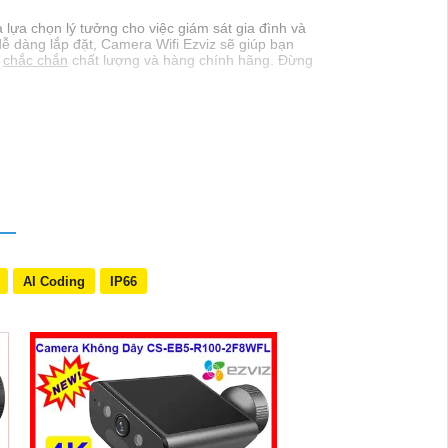
 lựa chọn lý tưởng cho việc giám sát gia đình và
 dễ dàng lắp đặt, Camera Wifi Ezviz sẽ giúp bạn
,
chắc chắn
chất lượng và hàng chính hãng. Đừng
AI Coding
IP66