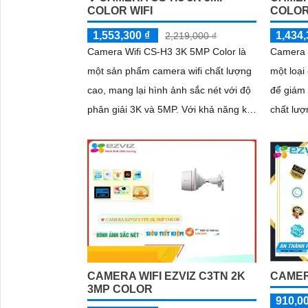
COLOR WIFI
COLOR
1,553,300 ₫
1,434,
2,219,000 ₫
Camera Wifi CS-H3 3K 5MP Color là
Camera 
một sản phẩm camera wifi chất lượng
một loại
cao, mang lại hình ảnh sắc nét với độ
để giám 
phân giải 3K và 5MP. Với khả năng kết
chất lượng cao. Với 
nối không dây, người dùng có thể dễ
3MP, nó 
dàng giám sát từ xa qua điện thoại di
chi tiết
động
từng chi 
CAMERA WIFI EZVIZ C3TN 2K
CAMER
3MP COLOR
910,0