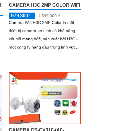
R
CAMERA H3C 2MP COLOR WIFI
979,300 ₫
1,399,000 ₫
Camera Wifi H3C 2MP Color là một
thiết bị camera an ninh có khả năng
kết nối mạng Wifi, sản xuất bởi H3C -
một công ty hàng đầu trong lĩnh vực
công nghệ thông tin và viễn thông. ...
I
CAMERA CS-CV310-(A0-