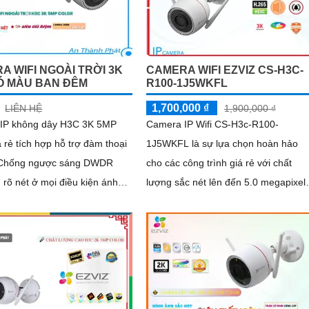
512GB thông qua khe thẻ nhớ
A WIFI NGOÀI TRỜI 3K
CAMERA WIFI EZVIZ CS-H3C-
Ó MÀU BAN ĐÊM
R100-1J5WKFL
1,700,000 ₫
LIÊN HỆ
1,900,000 ₫
IP không dây H3C 3K 5MP
Camera IP Wifi CS-H3c-R100-
á rẻ tích hợp hỗ trợ đàm thoại
1J5WKFL là sự lựa chọn hoàn hảo
 Chống ngược sáng DWDR
cho các công trình giá rẻ với chất
 rõ nét ở mọi điều kiện ánh
lượng sắc nét lên đến 5.0 megapixel.
ận diện người dù trong điều
Camera này có khả năng xem ban
amera Giá re Wifi
đêm với hồng...
ây H3C 3K 5MP Color siêu
ẹp