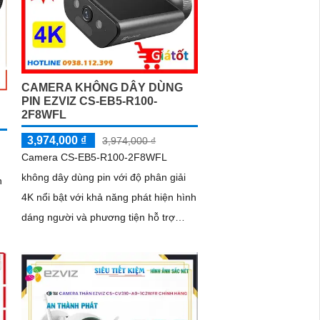
CAMERA KHÔNG DÂY DÙNG
PIN EZVIZ CS-EB5-R100-
2F8WFL
3,974,000 ₫
3,974,000 ₫
Camera CS-EB5-R100-2F8WFL
không dây dùng pin với độ phân giải
h
4K nổi bật với khả năng phát hiện hình
dáng người và phương tiện hỗ trợ
đàm thoại 2 chiều camera còn trang bị
còi cảnh báo và đèn chớp tăng cường
an ninh khi phát hiện sự xâm nhập
ới
camera tích hợp tấm pin năng lượng
mặt trời và pin sạc đạt chuẩn IP65