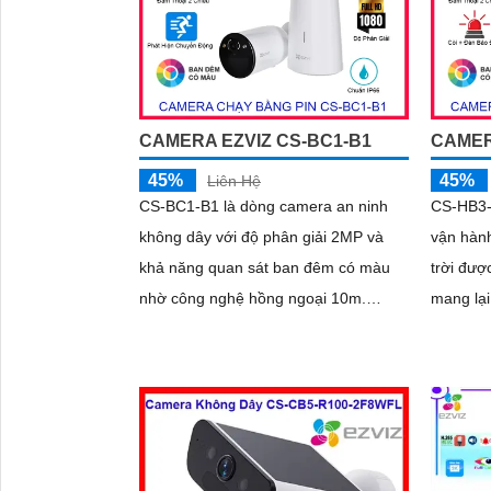
CAMERA EZVIZ CS-BC1-B1
CAMER
45%
45%
Liên Hệ
CS-BC1-B1 là dòng camera an ninh
CS-HB3-
không dây với độ phân giải 2MP và
vận hàn
'
khả năng quan sát ban đêm có màu
trời đượ
nhờ công nghệ hồng ngoại 10m.
mang lại
Camera trang bị pin sạc Lithium 12.
cùng kh
900 mAh, sử dụng chuẩn nén H
hồng ngo
màu