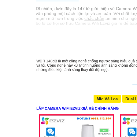
Dĩ nhiên, dưới đây là 147 từ giới thiệu về Camera W
văn phòng một cách tiện lợi và an toàn. Với chất lư
mạnh mẽ hơn trong việc
chắc chắn
an ninh cho ngô
bỏ lỡ cơ hội sở hữu Camera Wifi Ezviz giá rẻ để bả
WDR 140dB là một công nghệ chống ngược sáng hiệu quả giúp
và tối. Công nghệ này xử lý tình huống ánh sáng không đồng 
những điều kiện ánh sáng thay đổi đột ngột.
Mic Và Loa
Dual 
LẮP CAMERA WIFI EZVIZ GIÁ RẺ CHÍNH HÃNG