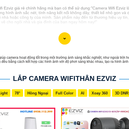
ifi Ezviz giá rẻ chính hãng mà bạn có thể sử dụng:"Camera Wifi Ezviz là
ợng hình ảnh sắc nét, tính năng kết nối không dây, thiết kế nhỏ gọn và
i nhà hoặc công ty của mình. Sản phẩm này đến từ thương hiệu uy tín
o vệ cho ngôi nhà và gia đình của bạn ngay hôm nay!"
 camera hoạt động tốt trong môi trường ánh sáng khắc nghiệt, như ngoài trời ho
đều bằng cách kết hợp các hình ảnh với độ phơi sáng khác nhau, tạo ra hình ảnh r
LẮP CAMERA WIFITHÂN EZVIZ
Light
78°
Hồng Ngoại
Full Color
AI
Xoay 360
3D DNR