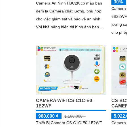
30%
Camera An Ninh H3C2K có màu ban
Camera 
đêm là Camera chất lượng, phù hợp
6B22WFR
cho việc giám sát và bảo vệ an ninh.
lượng cao. Với độ phân giải 
Với khả năng hiển thị hình ảnh ban
cho phép
đêm sáng đẹp với Full Color trong
tiết. Hỗ trợ công nghệ hồng ngoại
khoảng cách 30m, nó cho phép bạn
SMD,...
quan sát rõ ràng ngay cả khi trời tối
CAMERA WIFI CS-C1C-E0-
CS-BC
1E2WF
CAMER
960,000 ₫
5,022,
1,160,000 ₫
Thiết Bị Camera CS-C1C-E0-1E2WF
Camera 