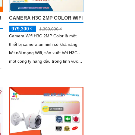
R
CAMERA H3C 2MP COLOR WIFI
979,300 ₫
1,399,000 ₫
Camera Wifi H3C 2MP Color là một
thiết bị camera an ninh có khả năng
kết nối mạng Wifi, sản xuất bởi H3C -
một công ty hàng đầu trong lĩnh vực
công nghệ thông tin và viễn thông. ...