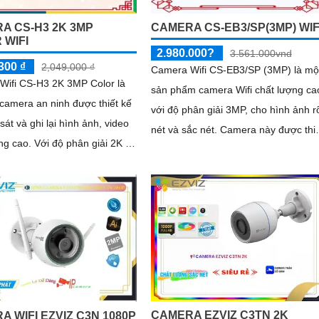
A CS-H3 2K 3MP
CAMERA CS-EB3/SP(3MP) WIF
 WIFI
2.980.000?
3.561.000vnd
300 ₫
2,049,000 ₫
Camera Wifi CS-EB3/SP (3MP) là mộ
Wifi CS-H3 2K 3MP Color là
sản phẩm camera Wifi chất lượng ca
 camera an ninh được thiết kế
với độ phân giải 3MP, cho hình ảnh r
sát và ghi lại hình ảnh, video
nét và sắc nét. Camera này được thiết
độ phân giải 2K và
kế nhỏ gọn và dễ dàng lắp đặt trong
cung cấp hình ảnh sắc nét và
các khu vực như gia đình, văn phòng
, đảm bảo bạn có thể nhìn rõ
cửa hàng và nhà kho
tiết
CAMERA EZVIZ C3TN 2K
A WIFI EZVIZ C3N 1080P