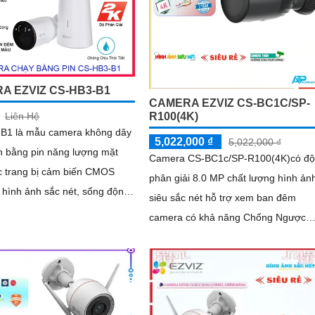
A EZVIZ CS-HB3-B1
CAMERA EZVIZ CS-BC1C/SP-
Liên Hệ
R100(4K)
B1 là mẫu camera không dây
5,022,000 ₫
5,022,000 ₫
h bằng pin năng lượng mặt
Camera CS-BC1c/SP-R100(4K)có độ
c trang bị cảm biến CMOS
phân giải 8.0 MP chất lượng hình ản
 hình ảnh sắc nét, sống động
siêu sắc nét hỗ trợ xem ban đêm
ả năng quan sát ban đêm với
camera có khả năng Chống Ngược
ại 15m và chế độ hiển thị
Sáng DWDR Sử dụng cảm biến hình
. Camera có độ phân giải 3
ảnh CMOS camera CS-BC1c/SP-
R100(4K) là một loại camera giá rẻ v
khả năng lưu trữ dữ liệu lên đến