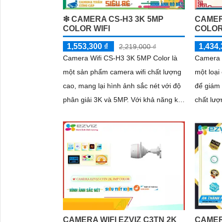
❇ CAMERA CS-H3 3K 5MP
CAMER
COLOR WIFI
COLOR
1,553,300 ₫
1,434,
2,219,000 ₫
Camera Wifi CS-H3 3K 5MP Color là
Camera 
một sản phẩm camera wifi chất lượng
một loại
cao, mang lại hình ảnh sắc nét với độ
để giám 
phân giải 3K và 5MP. Với khả năng kết
chất lượng cao. Với 
nối không dây, người dùng có thể dễ
3MP, nó 
dàng giám sát từ xa qua điện thoại di
chi tiết
động
từng chi 
CAMERA WIFI EZVIZ C3TN 2K
CAMER