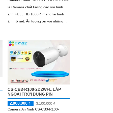
Camera Giám Sát CS-TY2-B0-1G2WF
là Camera chất lượng cao với hình
F
ảnh FULL HD 1080P, mang lại hình
ảnh rõ nét. Ấn tượng ơn với những
thông số là camera có khả năng ghi lại
hình ảnh ban đêm sáng đẹp nhờ công
nghệ Hồng Ngoại 10m
CS-CB3-R100-2D2WFL LẮP
NGOÀI TRỜI DÙNG PIN
2,900,000 ₫
3,100,000 ₫
Camera An Ninh CS-CB3-R100-