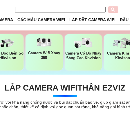
CAMERA
CÁC MẪU CAMERA WIFI
LẮP ĐẶT CAMERA WIFI
ĐẦU
Camera Wifi Xoay
 Đọc Biển Số
Camera Có Độ Nhạy
Camera Kim 
360
Hikvision
Sáng Cao Kbvision
Kbvison
LẮP CAMERA WIFITHÂN EZVIZ
ời với khả năng chống nước và bụi đạt chuẩn bảo vệ, giúp giám sát an n
i chắc chắn, thiết kế cố định với góc quan sát rộng, khả năng ghi hình