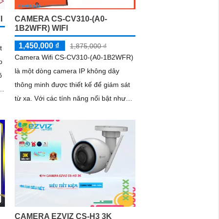
I
CAMERA CS-CV310-(A0-
1B2WFR) WIFI
1,450,000 ₫
1,875,000 ₫
t
Camera Wifi CS-CV310-(A0-1B2WFR)
o
là một dòng camera IP không dây
õ
thông minh được thiết kế để giám sát
từ xa. Với các tính năng nổi bật như
độ phân giải cao, khả năng quan sát
,
ban...
CAMERA EZVIZ CS-H3 3K