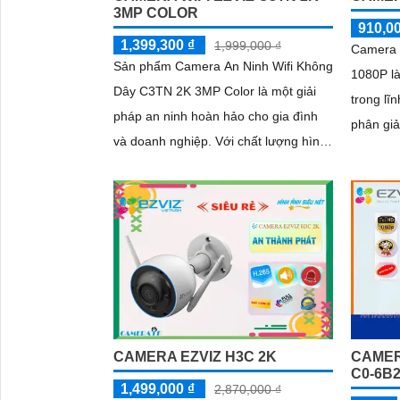
3MP COLOR
910,0
1,399,300 ₫
1,999,000 ₫
Camera 
Sản phẩm Camera An Ninh Wifi Không
1080P l
Dây C3TN 2K 3MP Color là một giải
trong lĩnh
pháp an ninh hoàn hảo cho gia đình
phân giả
và doanh nghiệp. Với chất lượng hình
bạn quan
ảnh 2K và độ phân giải 3MP, camera
và ngoài
cho phép bạn quan sát mọi góc nhỏ
nét
nhất với rõ nét và sắc nét
CAMERA EZVIZ H3C 2K
CAMERA
C0-6B
1,499,000 ₫
2,870,000 ₫