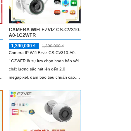
chống nước và bụi giúp hoạt động bền
bỉ trong mọi điều kiện thời tiết.
CAMERA WIFI EZVIZ CS-CV310-
A0-1C2WFR
1,390,000 ₫
1,390,000 ₫
Camera IP Wifi Ezviz CS-CV310-A0-
1C2WFR là sự lựa chọn hoàn hảo với
chất lượng sắc nét lên đến 2.0
megapixel, đảm bảo tiêu chuẩn cao.
Với khả năng xem ban đêm thông qua
hồng...