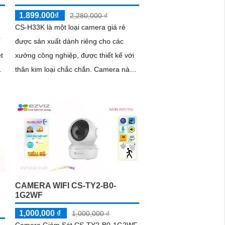
1.899.000₫
2,280,000 ₫
CS-H33K là một loại camera giá rẻ
ế
được sản xuất dành riêng cho các
t
xưởng công nghiệp, được thiết kế với
thân kim loại chắc chắn. Camera này
có hình ảnh chất lượng 5
CAMERA WIFI CS-TY2-B0-
1G2WF
1,000,000 ₫
1,000,000 ₫