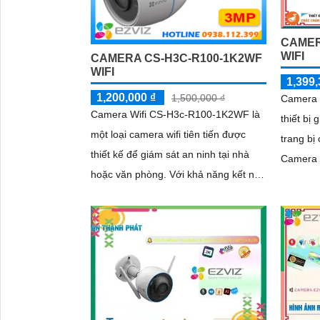
An Ninh CS-CB5-R100-2F8WFL có
khả năng còi hú, đèn chớp báo động,
CAMER
Wifi Không Dây, chức năng AI deep
WIFI
CAMERA CS-H3C-R100-1K2WF
learning phân biệt người & phương
WIFI
1,399,
tiện
1,200,000 ₫
1,500,000 ₫
Camera 
Camera Wifi CS-H3c-R100-1K2WF là
thiết bị
một loại camera wifi tiên tiến được
trang bị
thiết kế để giám sát an ninh tại nhà
Camera 
hoặc văn phòng. Với khả năng kết nối
ghi lại 
wifi, camera này cho phép người dùng
kỳ nơi n
truy cập và kiểm soát từ xa thông qua
mạng wif
mạng internet