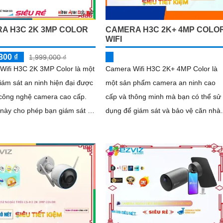
A H3C 2K 3MP COLOR
CAMERA H3C 2K+ 4MP COLO
WIFI
300 ₫
1,999,000 ₫
Wifi H3C 2K 3MP Color là một
Camera Wifi H3C 2K+ 4MP Color là
 giám sát an ninh hiện đại được
một sản phẩm camera an ninh cao
 công nghệ camera cao cấp.
cấp và thông minh mà bạn có thể sử
này cho phép bạn giám sát và
dụng để giám sát và bảo vệ căn nhà,
hình ảnh chất lượng cao từ bất
văn phòng hay cửa hàng của mình.
ào trên thế giới thông qua
Với...
i