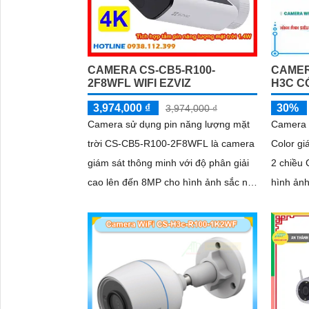
CAMERA CS-CB5-R100-
CAMER
2F8WFL WIFI EZVIZ
H3C C
3,974,000 ₫
30%
3,974,000 ₫
Camera sử dụng pin năng lượng mặt
Camera 
trời CS-CB5-R100-2F8WFL là camera
Color gi
giám sát thông minh với độ phân giải
2 chiều
cao lên đến 8MP cho hình ảnh sắc nét
hình ảnh
và chi tiết Tích hợp công nghệ AI
sáng, nh
camera có khả năng phát hiện dáng
kiện thiếu sáng. C
người và phương tiện báo động khi
Không D
phát hiện xâm nhập Thiết kế bền bỉ
sáng, đ
chống nước IP65 phù hợp lắp đặt
trong mọi điều kiện thời tiết. Camera