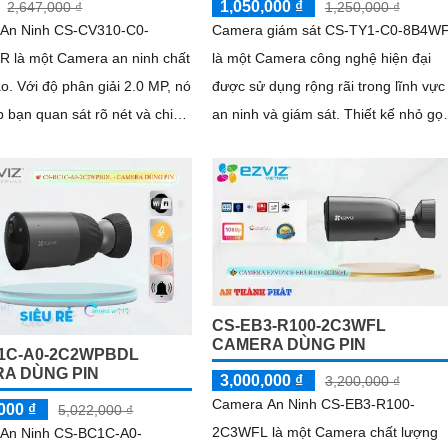
1,050,000 ₫
2,647,000 ₫
1,250,000 ₫
An Ninh CS-CV310-C0-
Camera giám sát CS-TY1-C0-8B4W
 là một Camera an ninh chất
là một Camera công nghệ hiện đại
2.0 MP, nó
được sử dụng rộng rãi trong lĩnh vực
 bạn quan sát rõ nét và chi
an ninh và giám sát. Thiết kế nhỏ gọn,
với độ phân giải cao, cho chất lượng
hình ảnh sắc nét mọi lúc, mọi nơi
CS-EB3-R100-2C3WFL
CAMERA DÙNG PIN
1C-A0-2C2WPBDL
A DÙNG PIN
3,000,000 ₫
3,200,000 ₫
Camera An Ninh CS-EB3-R100-
000 ₫
5,022,000 ₫
2C3WFL là một Camera chất lượng
An Ninh CS-BC1C-A0-