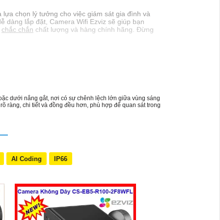
 lựa chọn lý tưởng cho việc giám sát gia đình và
 dễ dàng lắp đặt, Camera Wifi Ezviz sẽ giúp bạn
,
chắc chắn
chất lượng và hàng chính hãng. Đừng
ặc dưới nắng gắt, nơi có sự chênh lệch lớn giữa vùng sáng
õ ràng, chi tiết và đồng đều hơn, phù hợp để quan sát trong
AI Coding
IP66