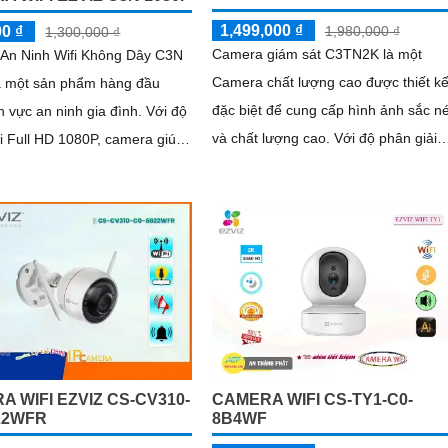
1,499,000 ₫
1,980,000 ₫
00 ₫
1,300,000 ₫
Camera giám sát C3TN2K là một
An Ninh Wifi Không Dây C3N
Camera chất lượng cao được thiết k
à một sản phẩm hàng đầu
đặc biệt để cung cấp hình ảnh sắc né
 vực an ninh gia đình. Với độ
và chất lượng cao. Với độ phân giải
i Full HD 1080P, camera giúp
2K, camera đảm bảo rõ ràng và chi
 sát mọi góc nhìn trong nhà
tiết hình ảnh ngay cả trong điều kiện
 trời một cách rõ ràng và sắc
ánh sáng yếu
 WIFI EZVIZ CS-CV310-
CAMERA WIFI CS-TY1-C0-
22WFR
8B4WF