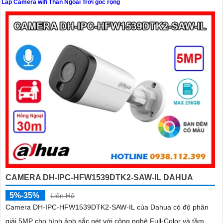
Lắp Camera wifi Thân Ngoài Trời góc rộng
'
CAMERA DH-IPC-HFW1539DTK2-SAW-IL DAHUA
5%-35%
Liên Hệ
Camera DH-IPC-HFW1539DTK2-SAW-IL của Dahua có độ phân
giải 5MP cho hình ảnh sắc nét với công nghệ Full-Color và tầm