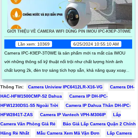
GIỚI THIỆU VỀ CAMERA WIFI DÙNG PIN IMOU IPC-K9EP-3T0WE
Lần xem: 10369
6/25/2024 10:55:10 AM
Camera IPC-K9EP-3T0WE là sản phẩm mới ra mắt của IMOU
với những thông số kỹ thuật nổi trội như chất lượng hình ảnh
chất lượng 2k, đèn trợ sáng tích hợp sẵn, khả năng quay xoay...
Thông Tin:
Camera Uniview IPC6412LR-X16-VG
Camera DH-
HAC-HFW1500CMP-S2 Dahua
Camera IP DH-IPC-
HFW1230DS1-S5 Ngoài Trời
Camera IP Dahua Thân DH-IPC-
HFW2841T-ZAS
Camera IP Vantech VPH-M306IP
Lắp
Camera Văn Phòng Giá Rẻ
Báo Giá Lắp Camera Quận 2 Chính
Hãng Rẻ Nhất
Mẫu Camera Xem Mã Vận Đơn
Lắp Camera