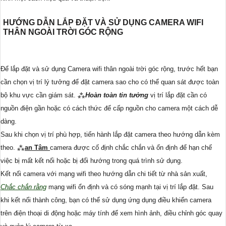
HƯỚNG DẪN LẮP ĐẶT VÀ SỬ DỤNG CAMERA WIFI
THÂN NGOÀI TRỜI GÓC RỘNG
Để lắp đặt và sử dụng Camera wifi thân ngoài trời góc rộng, trước hết bạn
cần chọn vị trí lý tưởng để đặt camera sao cho có thể quan sát được toàn
bộ khu vực cần giám sát. ⁂
Hoàn toàn tin tưởng
vị trí lắp đặt cần có
nguồn điện gần hoặc có cách thức để cấp nguồn cho camera một cách dễ
dàng.
Sau khi chọn vị trí phù hợp, tiến hành lắp đặt camera theo hướng dẫn kèm
theo. ⁂
an Tâm
camera được cố định chắc chắn và ổn định để hạn chế
việc bị mất kết nối hoặc bị đổi hướng trong quá trình sử dụng.
Kết nối camera với mạng wifi theo hướng dẫn chi tiết từ nhà sản xuất,
Chắc chắn rằng
mạng wifi ổn định và có sóng mạnh tại vị trí lắp đặt. Sau
khi kết nối thành công, bạn có thể sử dụng ứng dụng điều khiển camera
trên điện thoại di động hoặc máy tính để xem hình ảnh, điều chỉnh góc quay