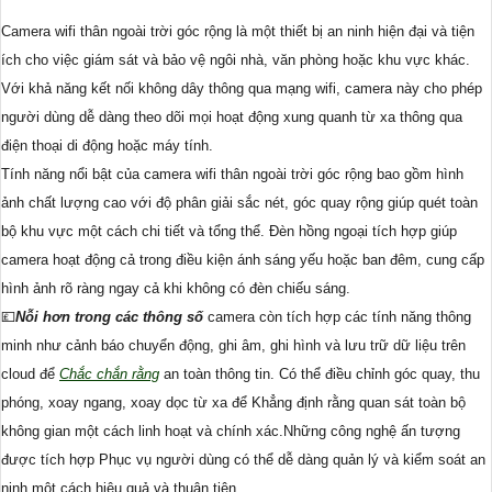
Camera wifi thân ngoài trời góc rộng là một thiết bị an ninh hiện đại và tiện
ích cho việc giám sát và bảo vệ ngôi nhà, văn phòng hoặc khu vực khác.
Với khả năng kết nối không dây thông qua mạng wifi, camera này cho phép
người dùng dễ dàng theo dõi mọi hoạt động xung quanh từ xa thông qua
điện thoại di động hoặc máy tính.
Tính năng nổi bật của camera wifi thân ngoài trời góc rộng bao gồm hình
ảnh chất lượng cao với độ phân giải sắc nét, góc quay rộng giúp quét toàn
bộ khu vực một cách chi tiết và tổng thể. Đèn hồng ngoại tích hợp giúp
camera hoạt động cả trong điều kiện ánh sáng yếu hoặc ban đêm, cung cấp
hình ảnh rõ ràng ngay cả khi không có đèn chiếu sáng.
💷
Nỗi hơn trong các thông số
camera còn tích hợp các tính năng thông
minh như cảnh báo chuyển động, ghi âm, ghi hình và lưu trữ dữ liệu trên
cloud để
Chắc chắn rằng
an toàn thông tin. Có thể điều chỉnh góc quay, thu
phóng, xoay ngang, xoay dọc từ xa để Khẳng định rằng quan sát toàn bộ
không gian một cách linh hoạt và chính xác.Những công nghệ ấn tượng
được tích hợp Phục vụ người dùng có thể dễ dàng quản lý và kiểm soát an
ninh một cách hiệu quả và thuận tiện.