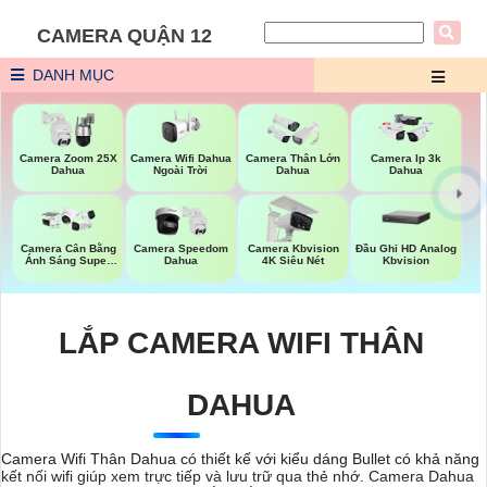
CAMERA QUẬN 12
DANH MỤC
Camera Wifi Dahua
Camera Zoom 25X
Camera Thân Lớn
Camera Ip 3k
Ngoài Trời
Dahua
Dahua
Dahua
Đầu Ghi HD Analog
Camera Cân Bằng
Camera Speedom
Camera Kbvision
Kbvision
Ánh Sáng Super
Dahua
4K Siêu Nét
Adapt
LẮP CAMERA WIFI THÂN
DAHUA
Camera Wifi Thân Dahua có thiết kế với kiểu dáng Bullet có khả năng
kết nối wifi giúp xem trực tiếp và lưu trữ qua thẻ nhớ. Camera Dahua