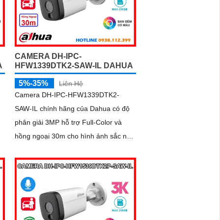
CAMERA DH-IPC-
A
HFW1339DTK2-SAW-IL DAHUA
5%-35%
Liên Hệ
Camera DH-IPC-HFW1339DTK2-
SAW-IL chính hãng của Dahua có độ
phân giải 3MP hỗ trợ Full-Color và
hồng ngoại 30m cho hình ảnh sắc nét
cả ngày lẫn đêm. Camera tích hợp
t
micro ghi âm loa cảnh báo và công
nghệ AI giúp phát hiện con người,
phương tiện chính xác