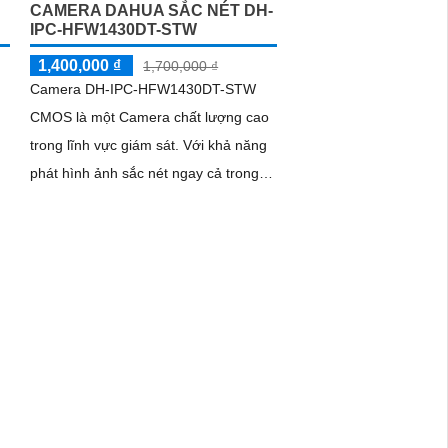
CAMERA DAHUA SẮC NÉT DH-
IPC-HFW1430DT-STW
1,400,000 ₫
1,700,000 ₫
Camera DH-IPC-HFW1430DT-STW
n
CMOS là một Camera chất lượng cao
trong lĩnh vực giám sát. Với khả năng
phát hình ảnh sắc nét ngay cả trong
ựa
điều kiện ánh sáng yếu hoặc ban đêm
nhờ công nghệ hồng ngoại 30m
và