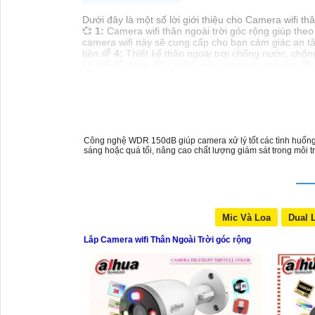
Dưới đây là một số lời giới thiệu cho Camera wifi th
💞
1:
Camera wifi thân ngoài trời góc rộng giúp theo
camera wifi này sẽ cung cấp cho bạn cảm giác an t
tiện.🌈
4:
Thiết kế thân ngoài trời chống nước, chống
có thể dễ dàng điều chỉnh góc quay của camera để 
Hy vọng những thông tin trên sẽ giúp bạn chọn lựa 
Công nghệ WDR 150dB giúp camera xử lý tốt các tình huống c
sáng hoặc quá tối, nâng cao chất lượng giám sát trong môi 
Mic Và Loa
Dual 
Lắp Camera wifi Thân Ngoài Trời góc rộng