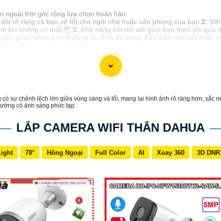
ân ngoài trời góc rộng lựa chọn hoàn hảo:
 dõi rõ ràng và bảo vệ tốt cho ngôi nhà hoặc văn phòng của bạn.
2:
Với 
âm khi không có mặt.🦉
3:
Khả năng kết nối wifi giúp bạn theo dõi qua 
 bụi giúp camera hoạt động ổn định dù trong điều kiện thời tiết khắc 
quan sát toàn bộ khu vực cần bảo vệ.
được Camera wifi thân ngoài trời góc rộng phù hợp cho nhu cầu của bạ
ó sự chênh lệch lớn giữa vùng sáng và tối, mang lại hình ảnh rõ ràng hơn, sắc n
trường có ánh sáng phức tạp.
LẮP CAMERA WIFI THÂN DAHUA
Light
78°
Hồng Ngoại
Full Color
AI
Xoay 360
3D DNR