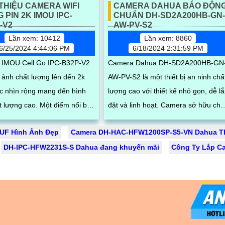
 THIỆU CAMERA WIFI
CAMERA DAHUA BÁO ĐỘN
 PIN 2K IMOU IPC-
CHUẨN DH-SD2A200HB-GN-
-V2
AW-PV-S2
Lần xem: 10412
Lần xem: 8860
6/25/2024 4:44:06 PM
6/18/2024 2:31:59 PM
U Cell Go IPC-B32P-V2
Camera Dahua DH-SD2A200HB-GN
h ảnh chất lượng lên đến 2k
AW-PV-S2 là một thiết bị an ninh chấ
c nhìn rộng mang đến hình
lượng cao với thiết kế nhỏ gọn, dễ l
 cao. Một điểm nổi bật
đặt và linh hoạt. Camera sở hữu chất
dòng camera này sở hữu pin
lượng hình ảnh sắc nét độ phân
LUF Hình Ảnh Đẹp
Camera DH-HAC-HFW1200SP-S5-VN Dahua Th
giải...
DH-IPC-HFW2231S-S Dahua đang khuyến mãi
Công Ty Lắp C