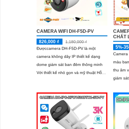
CAMERA WIFI DH-F5D-PV
CAMER
CHẤT
826,000 ₫
1,180,000 ₫
5%-3
Đượccamera DH-F5D-PV là một
Camera 
camera không dây IP thiết kế dạng
'
màu ban
dome giám sát ban đêm thông minh
thu âm v
Với thiết kế nhỏ gọn và mỹ thuật Hỗ
giám sát
trợ đàm thoại 2 chiều Hỗ trợ khe cắm
đêm trong
thẻ nhớ 256GB Độ phân giải 5.0 MP
khe cắm
camera thích hợp cho nhiều loại công
công ngh
trình