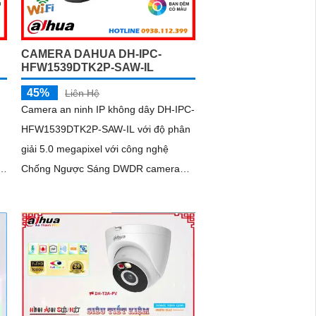
CAMERA DAHUA DH-IPC-
HFW1539DTK2P-SAW-IL
45%
Liên Hệ
Camera an ninh IP không dây DH-IPC-
HFW1539DTK2P-SAW-IL với độ phân
giải 5.0 megapixel với công nghệ
Chống Ngược Sáng DWDR camera
or
giám sát truyền tải hình ảnh Full Color
i
trong điều kiện thiếu sáng khoảng
cách xa lên đến 30m hình ảnh siêu nét
i