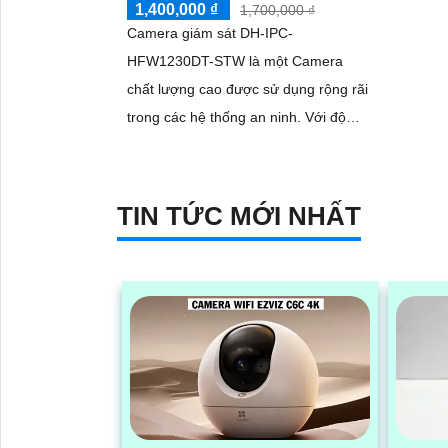
1,400,000 ₫
1,700,000 ₫
Camera giám sát DH-IPC-
HFW1230DT-STW là một Camera
chất lượng cao được sử dụng rộng rãi
trong các hệ thống an ninh. Với độ
phân giải 2 megapixel, camera này
mang lại hình ảnh sắc nét và chi tiết
TIN TỨC MỚI NHẤT