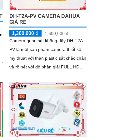
T
DH-T2A-PV CAMERA DAHUA
GIÁ RẺ
1,300,000 ₫
1,600,000 ₫
ản
Camera quan sát không dây DH-T2A-
PV là một sản phẩm camera thiết kế
mỹ thuật với thân plastic sắt chắc chắn
và rõ nét với độ phân giải FULL HD
h
1080P. Sản phẩm này không chỉ
giúp...