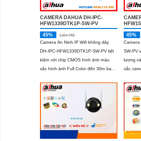
CAMERA DAHUA DH-IPC-
CAMER
HFW1339DTK1P-SW-PV
HFW15
45%
45%
Liên Hệ
Camera An Ninh IP Wifi không dây
Camera
DH-IPC-HFW1339DTK1P-SW-PV tiết
SW-PV v
kiệm với chip CMOS hình ảnh màu
lượng v
sắc hình ảnh Full Color đến 30m ban
sắc cam
đêm chất lượng 3.0 MP
30m vào
lên đến 
đàm thoạ