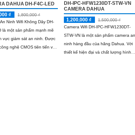
DH-IPC-HFW1230DT-STW-VN
A DAHUA DH-F4C-LED
CAMERA DAHUA
000 ₫
1,800,000 ₫
1,200,000 ₫
1,500,000 ₫
An Ninh Wifi Không Dây DH-
Camera Wifi DH-IPC-HFW1230DT-
 là một sản phẩm mạnh mẽ
STW-VN là một sản phẩm camera a
h vực giám sát an ninh. Được
ninh hàng đầu của hãng Dahua. Với
 công nghệ CMOS tiên tiến và
thiết kế hiện đại và chất lượng hình
hệ giám sát ban đêm Hồng
ảnh chất lượng cao, camera này là l
i khả năng quan sát trong
chọn lý tưởng cho việc giám sát và
n kính 30m
bảo vệ nhà ở, cửa hàng, văn phòng 
nhiều nơi khác