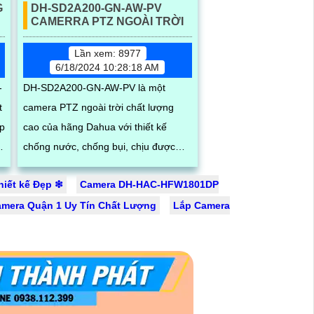
G
DH-SD2A200-GN-AW-PV
CAMERRA PTZ NGOÀI TRỜI
Lần xem: 8977
6/18/2024 10:28:18 AM
-
DH-SD2A200-GN-AW-PV là một
t
camera PTZ ngoài trời chất lượng
ắp
cao của hãng Dahua với thiết kế
chống nước, chống bụi, chịu được
thời tiết khắc nghiệt. Độ phân giải full
iết kế Đẹp ❇
Camera DH-HAC-HFW1801DP
HD, đèn hồng...
amera Quận 1 Uy Tín Chất Lượng
Lắp Camera