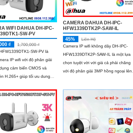
CAMERA DAHUA DH-IPC-
A WIFI DAHUA DH-IPC-
HFW1339DTK2P-SAW-IL
39DTK1-SW-PV
45%
Liên Hệ
000 ₫
1,700,000 ₫
Camera IP wifi không dây DH-IPC-
-HFW1339DTK1-SW-PV là
HFW1339DTK2P-SAW-IL là một lựa
era IP wifi với độ phân giải
chọn tuyệt vời với giá cả phải chăng
dụng cảm biến CMOS và
với độ phân giải 3MP hồng ngoại lên
n H.265+ giúp tối ưu dung
đến 30m có hỗ trợ công nghệ full col
u trữ.
có màu ban đêm tích hợp kèm mic gh
âm camera để giám sát và bảo vệ tài
sản của mình giá rẻ phù hợp cho mọ
gia đình.