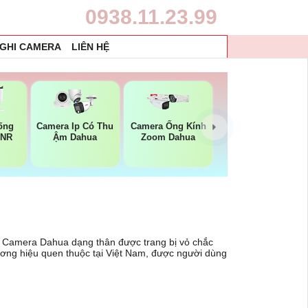
0938.11.23.99
 GHI CAMERA
LIÊN HỆ
ống
Camera Ip Có Thu
Camera Ống Kính
DNR
Ậm Dahua
Zoom Dahua
hớ. Camera Dahua dạng thân được trang bị vỏ chắc
ương hiệu quen thuộc tại Việt Nam, được người dùng