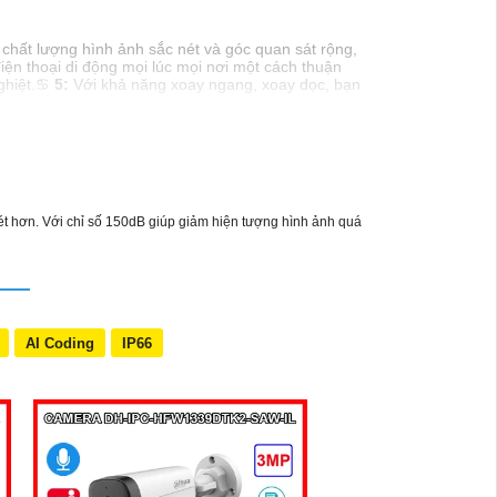
chất lượng hình ảnh sắc nét và góc quan sát rộng,
điện thoại di động mọi lúc mọi nơi một cách thuận
nghiệt.♋
5:
Với khả năng xoay ngang, xoay dọc, bạn
n!
ét hơn. Với chỉ số 150dB giúp giảm hiện tượng hình ảnh quá
AI Coding
IP66