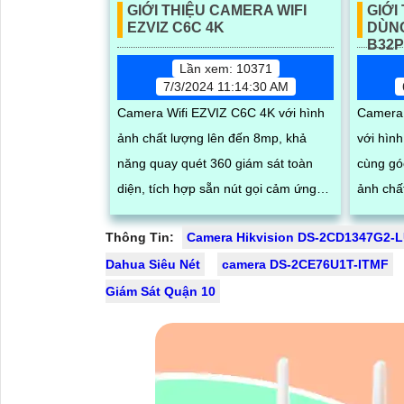
GIỚI THIỆU CAMERA WIFI
GIỚI
EZVIZ C6C 4K
DÙNG
B32P
Lần xem: 10371
7/3/2024 11:14:30 AM
Camera Wifi EZVIZ C6C 4K với hình
Camera IMO
ảnh chất lượng lên đến 8mp, khả
với hìn
năng quay quét 360 giám sát toàn
cùng gó
diện, tích hợp sẵn nút gọi cảm ứng
ảnh chất lượng
trên camera cùng loa và mic giúp bạn
nữa là 
Thông Tin:
Camera Hikvision DS-2CD1347G2-
dễ dàng...
xạc...
Dahua Siêu Nét
camera DS-2CE76U1T-ITMF
Giám Sát Quận 10