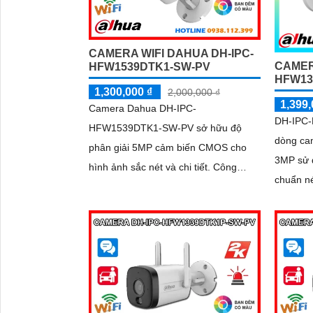
CAMERA WIFI DAHUA DH-IPC-
CAMER
HFW1539DTK1-SW-PV
HFW13
1,300,000 ₫
2,000,000 ₫
1,399,
Camera Dahua DH-IPC-
DH-IPC
HFW1539DTK1-SW-PV sở hữu độ
dòng cam
phân giải 5MP cảm biến CMOS cho
3MP sử 
hình ảnh sắc nét và chi tiết. Công
chuẩn né
nghệ nén H.265+ giúp tiết kiệm băng
lượng lư
thông, hồng ngoại 30m và...