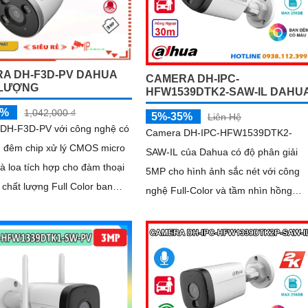
A DH-F3D-PV DAHUA
CAMERA DH-IPC-
 LƯỢNG
HFW1539DTK2-SAW-IL DAHU
5%
1,042,000 ₫
5%-35%
Liên Hệ
DH-F3D-PV với công nghệ có
Camera DH-IPC-HFW1539DTK2-
 đêm chip xử lý CMOS micro
SAW-IL của Dahua có độ phân giải
à loa tích hợp cho đàm thoại
5MP cho hình ảnh sắc nét với công
 chất lượng Full Color ban
nghệ Full-Color và tầm nhìn hồng
 khoảng cách 30m. hổ trợ
ngoại 30m. Tích hợp micro ghi âm, loa
 thẻ nhớ Micro SD 256GB
cảnh báo và AI thông minh, giúp phá
ệ IP Wifi kết nối dễ dàng
hiện chính xác con người và phương
tiện