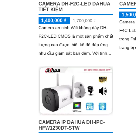
CAMERA DH-F2C-LED DAHUA
CAMER
TIẾT KIỆM
1,500,
1,400,000 ₫
1,700,000 ₫
Camera 
Camera an ninh Wifi không dây DH-
F4C-LED
F2C-LED CMOS là một sản phẩm chất
trong lĩn
lượng cao được thiết kế để đáp ứng
trang bị
nhu cầu giám sát ban đêm. Với tính
công ng
năng hồng ngoại 30m, camera có khả
Ngoại vớ
năng giám sát và ghi lại hình ảnh chất
vòng bá
lượng, rõ nét cả ngày và đêm
CAMERA IP DAHUA DH-IPC-
HFW1230DT-STW