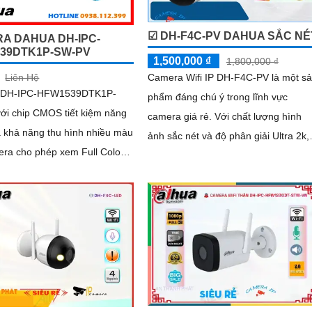
☑ DH-F4C-PV DAHUA SẮC NÉ
A DAHUA DH-IPC-
39DTK1P-SW-PV
1,500,000 ₫
1,800,000 ₫
Camera Wifi IP DH-F4C-PV là một s
Liên Hệ
 DH-IPC-HFW1539DTK1P-
phẩm đáng chú ý trong lĩnh vực
ới chip CMOS tiết kiệm năng
camera giá rẻ. Với chất lượng hình
à khả năng thu hình nhiều màu
ảnh sắc nét và độ phân giải Ultra 2k,
era cho phép xem Full Color
camera này mang lại những hình ản
 ban đêm và độ phân giải cao
chất lượng cao cho công trình
5.0 MP tích hợp mic và loa
i 2 chiều