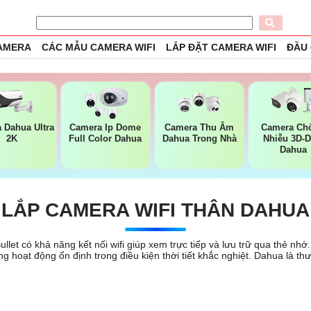
CAMERA
CÁC MẪU CAMERA WIFI
LẮP ĐẶT CAMERA WIFI
ĐẦU
 Dahua Ultra
Camera Ip Dome
Camera Thu Âm
Camera Ch
2K
Full Color Dahua
Dahua Trong Nhà
Nhiễu 3D-
Dahua
LẮP CAMERA WIFI THÂN DAHUA
llet có khả năng kết nối wifi giúp xem trực tiếp và lưu trữ qua thẻ n
hoạt động ổn định trong điều kiện thời tiết khắc nghiệt. Dahua là th