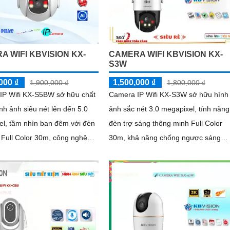
A WIFI KBVISION KX-
CAMERA WIFI KBVISION KX-
S3W
000 ₫
1,500,000 ₫
1,900,000 ₫
1,800,000 ₫
IP Wifi KX-S5BW sở hữu chất
Camera IP Wifi KX-S3W sở hữu hình
nh ảnh siêu nét lên đến 5.0
ảnh sắc nét 3.0 megapixel, tính năng
el, tầm nhìn ban đêm với đèn
đèn trợ sáng thông minh Full Color
 Full Color 30m, công nghệ
30m, khả năng chống ngược sáng
gược sáng DWDR, khả năng
DWDR cùng khả năng quay xoay 36
độ và...