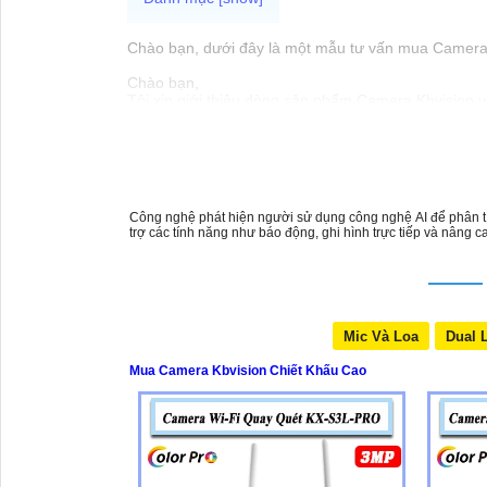
Chào bạn, dưới đây là một mẫu tư vấn mua Camera K
Chào bạn,
Tôi xin giới thiệu dòng sản phẩm Camera Kbvision vớ
để mua sản phẩm với chiết khấu cao.
Camera Kbvision được đánh giá cao về tính năng và
lắp đặt và sử dụng.
Nếu bạn quan tâm đến việc mua Camera Kbvision với c
Xin cảm ơn và chúc bạn một ngày tốt lành!
Công nghệ phát hiện người sử dụng công nghệ AI để phân tí
Hy vọng thông tin trên sẽ Có rất nhiều giá trị cao 
trợ các tính năng như báo động, ghi hình trực tiếp và nâng 
Mic Và Loa
Dual 
Mua Camera Kbvision Chiết Khấu Cao