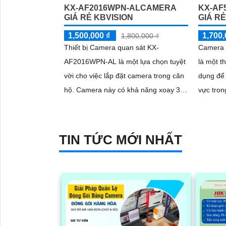
KX-AF2016WPN-ALCAMERA
KX-AF
GIÁ RẺ KBVISION
GIÁ RẺ
1,500,000 ₫
1,700,
1,800,000 ₫
Thiết bị Camera quan sát KX-
Camera 
AF2016WPN-AL là một lựa chọn tuyệt
là một t
vời cho việc lắp đặt camera trong căn
dụng để 
hộ. Camera này có khả năng xoay 360
vực trong 
độ, cho hình ảnh siêu sáng và đẹp với
phân giả
độ phân giải FULL HD 1080P
tiên tiế
xem hình
TIN TỨC MỚI NHẤT