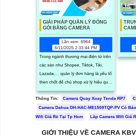
GIẢI PHÁP QUẢN LÝ ĐÓNG
TRU
GÓI BẰNG CAMERA
CAME
Lần xem: 6964
6/11/2025 2:33:44 PM
Trong ngành thương mại điện tử trên
các sàn như Shopee, Tiktok, Tiki,
Lazada,… quản lý đơn hàng là yếu tố
then chốt để chủ shop xử lý hiệu quả
mọi vấn đề phát sinh. An Thành Phát
Thông Tin:
Camera Quay Xoay Tenda RP7
C
giới thiệu giải pháp quản lý đóng
Camera Dahua DH-HAC-ME1509TQP-PV Có Bá
hàng bằng phần mềm trên máy tính
kết hợp camera soi mã vận đơn,
Wifi Giá Rẻ Tại Tp Hcm
Lăp Camera Wifi Giá 
nâng cao độ chính xác và hiệu quả
GIỚI THIỆU VỀ CAMERA KBV
trong quy trình quản lý