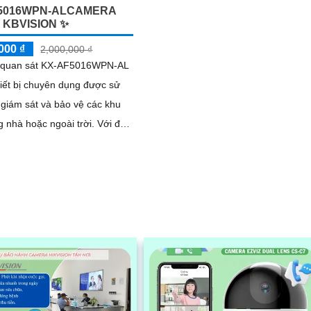
5016WPN-ALCAMERA
 KBVISION ✨
000 ₫
2,000,000 ₫
quan sát KX-AF5016WPN-AL
hiết bị chuyên dụng được sử
giám sát và bảo vệ các khu
nhà hoặc ngoài trời. Với độ
i cao và công nghệ cảm biến
n, camera này cho phép bạn
 ảnh rõ nét và chi tiết