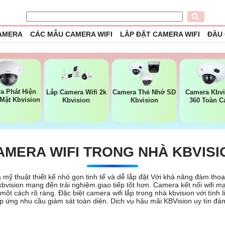
CAMERA
CÁC MẪU CAMERA WIFI
LẮP ĐẶT CAMERA WIFI
ĐẦU
a Phát Hiện
Lắp Camera Wifi 2k
Camera Thẻ Nhớ SD
Camera Kbvi
Mặt Kbvision
Kbvision
Kbvision
360 Toàn C
AMERA WIFI TRONG NHÀ KBVISI
à mỹ thuật thiết kế nhỏ gọn tinh tế và dễ lắp đặt Với khả năng đàm thoạ
bvision mang đến trải nghiệm giao tiếp tốt hơn. Camera kết nối wifi m
ột cách rõ ràng. Đặc biệt camera wifi lắp trong nhà kbvision với tính li
p ứng nhu cầu giám sát toàn diện. Dịch vụ hậu mãi KBVision uy tín đ