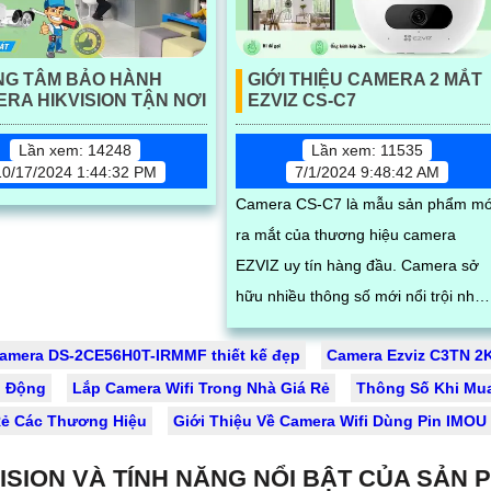
NG TÂM BẢO HÀNH
GIỚI THIỆU CAMERA 2 MẮT
RA HIKVISION TẬN NƠI
EZVIZ CS-C7
Lần xem: 14248
Lần xem: 11535
10/17/2024 1:44:32 PM
7/1/2024 9:48:42 AM
Camera CS-C7 là mẫu sản phẩm mớ
ra mắt của thương hiệu camera
EZVIZ uy tín hàng đầu. Camera sở
hữu nhiều thông số mới nổi trội như
khả năng quay xoay ngoài trời, chốn
amera DS-2CE56H0T-IRMMF thiết kế đẹp
Camera Ezviz C3TN 2
nước, quay xoay 360, độ phân giải
o Động
Lắp Camera Wifi Trong Nhà Giá Rẻ
sắc nét lên đến 2k với ống kính kép
Thông Số Khi Mu
Rẻ Các Thương Hiệu
Giới Thiệu Về Camera Wifi Dùng Pin IMO
ISION VÀ TÍNH NĂNG NỔI BẬT CỦA SẢN 