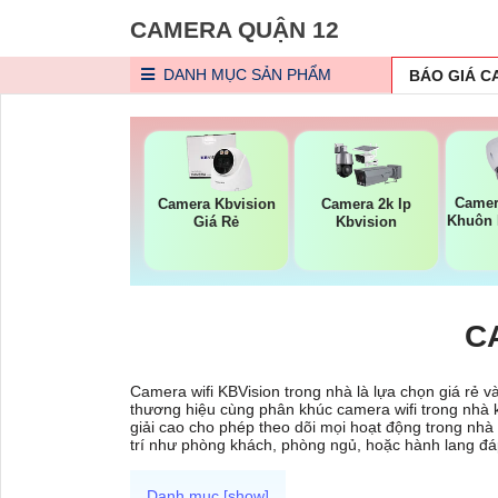
CAMERA QUẬN 12
DANH MỤC
SẢN PHẨM
BÁO GIÁ 
Camer
Camera Kbvision
Camera 2k Ip
Khuôn 
Giá Rẻ
Kbvision
C
Camera wifi KBVision trong nhà là lựa chọn giá rẻ v
thương hiệu cùng phân khúc camera wifi trong nhà k
giải cao cho phép theo dõi mọi hoạt động trong nhà m
trí như phòng khách, phòng ngủ, hoặc hành lang đá