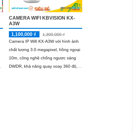
CAMERA WIFI KBVISION KX-
A3W
1,100,000 ₫
1,300,000 ₫
Camera IP Wifi KX-A3W với hình ảnh
chất lượng 3.0 megapixel, hồng ngoại
10m, công nghệ chống ngược sáng
a
DWDR, khả năng quay xoay 360 độ,
được trang bị microphone và loa