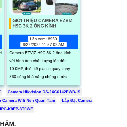
GIỚI THIỆU CAMERA EZVIZ
H9C 3K 2 ỐNG KÍNH
Lần xem: 8950
6/22/2024 11:57:02 AM
i
Camera EZVIZ H9C 3K 2 ống kính
với hình ảnh chất lượng lên đến
10.0MP, thiết kế plastic quay xoay
360 cùng khả năng chống nước.
g
Ngoài ra camera còn sở hữu đèn
K
Camera Hikvision DS-2XC6142FWD-IS
LED trợ sáng, khả...
a Camera Wifi Nên Quan Tâm
Lắp Đặt Camera
U IPC-K9EP-3T0WE
PHẨM.