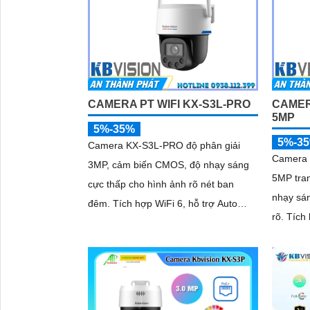
CAMERA PT WIFI KX-S3L-PRO
CAMER
5MP
5%-35%
5%-3
Camera KX-S3L-PRO độ phân giải
Camera 
3MP, cảm biến CMOS, độ nhạy sáng
5MP tran
cực thấp cho hình ảnh rõ nét ban
nhạy sán
đêm. Tích hợp WiFi 6, hỗ trợ Auto
rõ. Tích hợp Auto Tracking, phát hiện
Tracking, phát hiện người và phương
'
người, p
tiện, đàm thoại 2 chiều, báo động còi
hú, đèn chớp