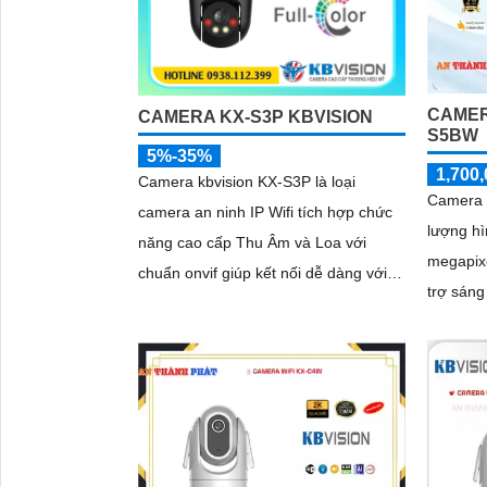
CAMER
CAMERA KX-S3P KBVISION
S5BW
5%-35%
1,700,
Camera kbvision KX-S3P là loại
Camera 
camera an ninh IP Wifi tích hợp chức
lượng hì
năng cao cấp Thu Âm và Loa với
megapix
chuẩn onvif giúp kết nối dễ dàng với
trợ sáng
đầu ghi. Trang bị Chống Ngược Sáng
chống n
DWDR hình ảnh rõ hơn dù ở đâu
quay...