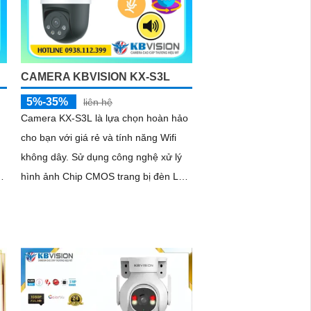
CAMERA KBVISION KX-S3L
5%-35%
liên hệ
Camera KX-S3L là lựa chọn hoàn hảo
cho bạn với giá rẻ và tính năng Wifi
không dây. Sử dụng công nghệ xử lý
hình ảnh Chip CMOS trang bị đèn Led
giúp nhìn có màu vào ban đêm lên
đến 30m