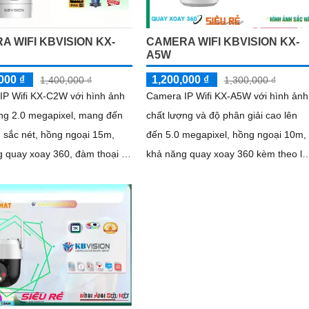
A WIFI KBVISION KX-
CAMERA WIFI KBVISION KX-
A5W
000 ₫
1,200,000 ₫
1,400,000 ₫
1,300,000 ₫
IP Wifi KX-C2W với hình ảnh
Camera IP Wifi KX-A5W với hình ảnh
ợng 2.0 megapixel, mang đến
chất lượng và độ phân giải cao lên
 sắc nét, hồng ngoại 15m,
đến 5.0 megapixel, hồng ngoại 10m,
g quay xoay 360, đàm thoại 2
khả năng quay xoay 360 kèm theo lo
hát hiện chuyển động. .
và mic đàm thoại 2 chiều