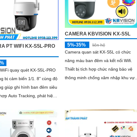
CAMERA KBVISION KX-S5L
5%-35%
liên hệ
A PT WIFI KX-S5L-PRO
Camera quan sát KX-S5L có chức
năng màu ban đêm và kết nối Wifi.
5%
Thiết bị tích hợp chức năng bảo vệ
WiFi quay quét KX-S5L-PRO
thông minh chống xâm nhập khu vực
g bị cảm biến 1/1. 8" cùng độ
định sẵn trên ống kính
g giúp ghi hình ban đêm siêu
hương tiện, quay quét tự...