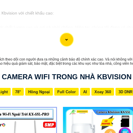
bvision với chiết khấu cao:
i chất lượng cao và giá cả phải chăng. Hiện tại, chúng tôi đang có ch
 hiệu suất hoạt động,
tự tin
sẽ cung cấp cho bạn hệ thống giám sát a
hiết khấu cao, hãy liên hệ với chúng tôi để biết thêm thông tin chi tiế
ch theo dõi con người đưa ra những cảnh báo độ chính xác cao. Và nói không với 
cấp đối với bạn. Nếu bạn cần thêm thông tin hoặc muốn tư vấn về sản p
cao hiệu quả giám sát, bảo mật, đặc biệt trong các khu vực như tòa nhà, công viên 
CAMERA WIFI TRONG NHÀ KBVISION
Light
78°
Hồng Ngoại
Full Color
AI
Xoay 360
3D DNR