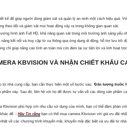
 kế để giúp người dùng giám sát và quản lý an ninh một cách hiệu quả. Với
ng theo dõi và giám sát mọi hoạt động xảy ra trong không gian quan sát.
lượng hình ảnh Full HD, khả năng quan sát trong môi trường ánh sáng yếu n
 năng kết nối và truy cập từ xa thông qua ứng dụng di động, hỗ trợ lưu trữ 
g chỉ giúp nâng cao tính an toàn mà còn đem lại sự tiện lợi và linh hoạt tro
ERA KBVISION VÀ NHẬN CHIẾT KHẤU CA
 từ nhà cung cấp, bạn cần thực hiện một số bước sau. 🔄
ấn tượng trước 
ản phẩm này. Sau đó, liên hệ với họ để được tư vấn về các dòng sản phẩm c
a Kbvision phù hợp với nhu cầu sử dụng của mình, bạn có thể đàm phán với
n khác để ♢
Hãy Tin rằng
bạn có thể mua camera Kbvision với giá ưu đãi nhấ
nhật về các chương trình khuyến mãi, khuyến mãi đặc biệt và ưu đãi từ nhà