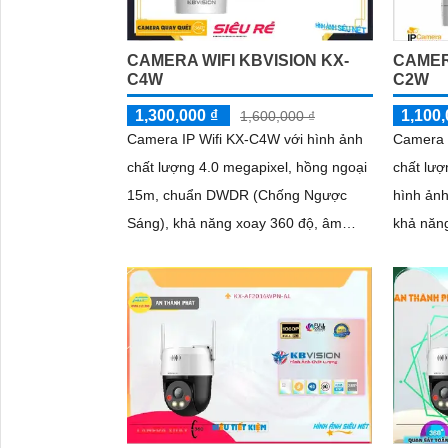
CAMERA WIFI KBVISION KX-
CAMER
C4W
C2W
1,300,000 ₫
1,100,
1,600,000 ₫
Camera IP Wifi KX-C4W với hình ảnh
Camera 
chất lượng 4.0 megapixel, hồng ngoại
chất lư
15m, chuẩn DWDR (Chống Ngược
hình ảnh
Sáng), khả năng xoay 360 độ, âm
khả năn
thanh và loa. Ưu điểm lớn nhất của
chiều, p
camera...