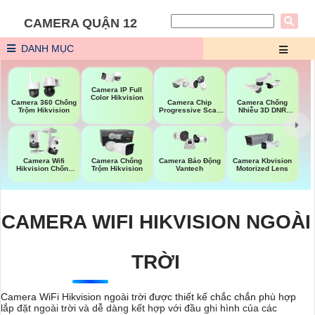
CAMERA QUẬN 12
DANH MỤC
Camera IP Full
Color Hikvision
Camera 360 Chống
Camera Chip
Camera Chống
Trộm Hikvision
Progressive Scan
Nhiễu 3D DNR
CMOS Hikvision
Hikvison
Camera Wifi
Camera Chống
Camera Kbvision
Camera Báo Động
Hikvision Chống
Trộm Hikvision
Motorized Lens
Vantech
Trộm
CAMERA WIFI HIKVISION NGOÀI
TRỜI
Camera WiFi Hikvision ngoài trời được thiết kế chắc chắn phù hợp
lắp đặt ngoài trời và dễ dàng kết hợp với đầu ghi hình của các