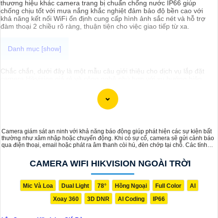
thương hiệu khác camera trang bị chuẩn chống nước IP66 giúp
chống chịu tốt với mưa nắng khắc nghiệt đảm bảo độ bền cao với
khả năng kết nối WiFi ổn định cung cấp hình ảnh sắc nét và hỗ trợ
đàm thoại 2 chiều rõ ràng, thuận tiện cho việc giao tiếp từ xa.
Chắc chắn, dưới đây là một mẫu câu giới thiệu cho dịch vụ lắp đặt
camera Hikvision giá rẻ và công nghệ phù hợp với xu hướng hiện
nay:
"Chào bạn! Bạn đang cần giải pháp an ninh hiện đại và đáng tin cậy
cho ngôi nhà hoặc cơ sở kinh doanh của mình? Hãy để chúng tôi
giúp bạn với dịch vụ lắp đặt camera Hikvision giá rẻ, mang đến công
nghệ hàng đầu và hiệu suất ổn định. Với chúng tôi, bạn hoàn toàn
yên tâm về an ninh mà không cần lo lắng về giá cả. Hãy liên hệ ngay
Camera giám sát an ninh với khả năng báo động giúp phát hiện các sự kiện bất
để được tư vấn chi tiết và nhận ưu đãi hấp dẫn!"
thường như xâm nhập hoặc chuyển động. Khi có sự cố, camera sẽ gửi cảnh báo
qua điện thoại, email hoặc phát ra âm thanh còi hú, đèn chớp tại chỗ. Các tính
năng như phát hiện chuyển động và nhận diện khuôn mặt tăng cường hiệu quả
bảo vệ an ninh, giúp xua đuổi kẻ xấu và bảo vệ khu vực giám sát hiệu quả.
CAMERA WIFI HIKVISION NGOÀI TRỜI
Mic Và Loa
Dual Light
78°
Hồng Ngoại
Full Color
AI
Xoay 360
3D DNR
AI Coding
IP66