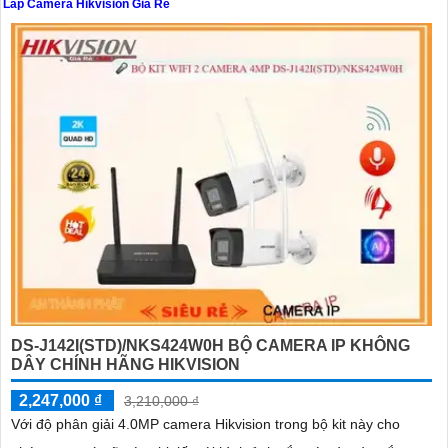
Lắp Camera Hikvision Giá Rẻ
'
DS-J142I(STD)/NKS424W0H BỘ CAMERA IP KHÔNG
DÂY CHÍNH HÃNG HIKVISION
2,247,000 ₫
3,210,000 ₫
Với độ phân giải 4.0MP camera Hikvision trong bộ kit này cho