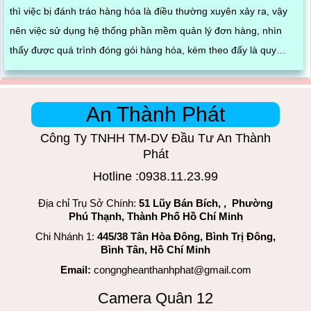
thì việc bị đánh tráo hàng hóa là điều thường xuyên xảy ra, vậy
nên việc sử dụng hệ thống phần mềm quản lý đơn hàng, nhìn
thấy được quá trình đóng gói hàng hóa, kèm theo đấy là quy
trình đóng gói cũng được ghi lại một cách dễ dàng
An Thành Phát
Công Ty TNHH TM-DV Đầu Tư An Thành
Phát
Hotline :0938.11.23.99
Địa chỉ Trụ Sở Chính:
51 Lũy Bán Bích, , Phường
Phú Thạnh, Thành Phố Hồ Chí Minh
Chi Nhánh 1:
445/38 Tân Hòa Đông, Bình Trị Đông,
Bình Tân, Hồ Chí Minh
Email:
congngheanthanhphat@gmail.com
Camera Quân 12