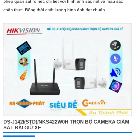
phép quan sát rõ nét, chi tiết với hình ảnh sắc nét và màu sắc
chân thực. Đồng thời chất lượng hình ảnh đạt chuẩn...
DS-J142I(STD)/NKS422W0H TRỌN BỘ CAMERA GIÁM
SÁT BÃI GIỮ XE