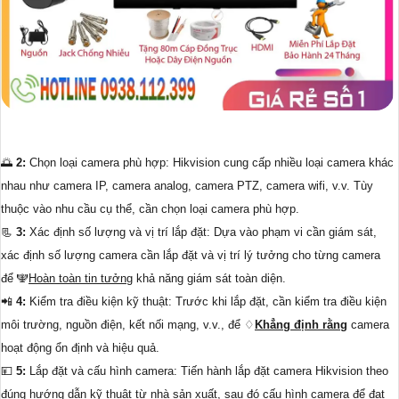
🌅
2:
Chọn loại camera phù hợp: Hikvision cung cấp nhiều loại camera khác
nhau như camera IP, camera analog, camera PTZ, camera wifi, v.v. Tùy
thuộc vào nhu cầu cụ thể, cần chọn loại camera phù hợp.
📃
3:
Xác định số lượng và vị trí lắp đặt: Dựa vào phạm vi cần giám sát,
xác định số lượng camera cần lắp đặt và vị trí lý tưởng cho từng camera
để ️🕎
Hoàn toàn tin tưởng
khả năng giám sát toàn diện.
📲
4:
Kiểm tra điều kiện kỹ thuật: Trước khi lắp đặt, cần kiểm tra điều kiện
môi trường, nguồn điện, kết nối mạng, v.v., để ♢
Khẳng định rằng
camera
hoạt động ổn định và hiệu quả.
💴
5:
Lắp đặt và cấu hình camera: Tiến hành lắp đặt camera Hikvision theo
đúng hướng dẫn kỹ thuật từ nhà sản xuất, sau đó cấu hình camera để đạt