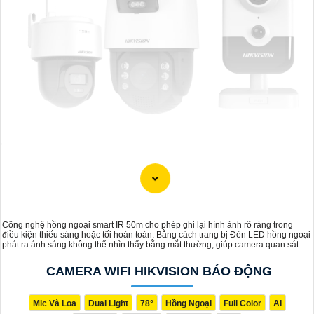
'
Công nghệ hồng ngoại smart IR 50m cho phép ghi lại hình ảnh rõ ràng trong
điều kiện thiếu sáng hoặc tối hoàn toàn. Bằng cách trang bị Đèn LED hồng ngoại
phát ra ánh sáng không thể nhìn thấy bằng mắt thường, giúp camera quan sát và
ghi hình chính xác trong bóng tối mà không cần ánh sáng bổ sung.
CAMERA WIFI HIKVISION BÁO ĐỘNG
Mic Và Loa
Dual Light
78°
Hồng Ngoại
Full Color
AI