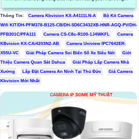
Thông Tin:
Camera Kbvision KX-A4111LN-A
Bộ Kit Camera
Wifi KIT/DH-PFM378-B125-CB/DH-SD6C3432XB-HNR-AGQ-PV/DH-
PFB301C/PFA111
Camera CS-C8c-R100-1J4WKFL
Camera
KBvision KX-CAi4203N2-AB
Camera Uniview IPC7642ER-
X55U-VC
Giải Pháp Camera Soi Biển Số Xe Siêu Nét
Giới
Thiệu Camera Quan Sát Dahua
Giải Pháp Lắp Camera Nhà
Xưởng
Lắp Đặt Camera An Ninh Tại Thủ Đức
Giá Camera
Kbvision Mới Nhất