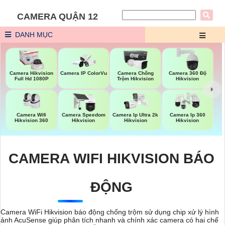
CAMERA QUẬN 12
DANH MỤC
Camera Hikvision
Camera IP ColorVu
Camera Chống
Camera 360 Độ
Full Hd 1080P
Trộm Hikvision
Hikvision
Camera Wifi
Camera Speedom
Camera Ip Ultra 2k
Camera Ip 360
Hikvision 360
Hikvision
Hikvision
Hikvision
CAMERA WIFI HIKVISION BÁO
ĐỘNG
Camera WiFi Hikvision báo động chống trộm sử dụng chip xử lý hình
ảnh AcuSense giúp phân tích nhanh và chính xác camera có hai chế