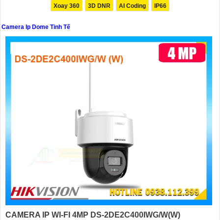
Xoay 360
3D DNR
AI Coding
IP66
Camera Ip Dome Tinh Tế
CAMERA IP WI-FI 4MP DS-2DE2C400IWG/W(W)