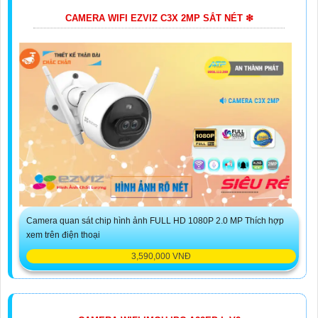
CAMERA WIFI EZVIZ C3X 2MP SẮT NÉT ❇
Camera quan sát chip hình ảnh FULL HD 1080P 2.0 MP Thích hợp
xem trên điện thoại
3,590,000 VNĐ