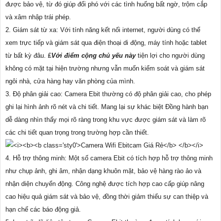
được bảo vệ, từ đó giúp đối phó với các tình huống bất ngờ, trộm cắp
và xâm nhập trái phép.
2. Giám sát từ xa: Với tính năng kết nối internet, người dùng có thể
xem trực tiếp và giám sát qua điện thoại di động, máy tính hoặc tablet
từ bất kỳ đâu. ₤
Với điểm cộng chủ yếu này
tiện lợi cho người dùng
không có mặt tại hiện trường nhưng vẫn muốn kiểm soát và giám sát
ngôi nhà, cửa hàng hay văn phòng của mình.
3. Độ phân giải cao: Camera Ebit thường có độ phân giải cao, cho phép
ghi lại hình ảnh rõ nét và chi tiết. Mang lại sự khác biệt Đồng hành bạn
dễ dàng nhìn thấy mọi rõ ràng trong khu vực được giám sát và làm rõ
các chi tiết quan trọng trong trường hợp cần thiết.
4. Hỗ trợ thông minh: Một số camera Ebit có tích hợp hỗ trợ thông minh
như chụp ảnh, ghi âm, nhận dạng khuôn mặt, bảo vệ hàng rào ảo và
nhận diện chuyển động. Công nghệ được tích hợp cao cấp giúp nâng
cao hiệu quả giám sát và bảo vệ, đồng thời giảm thiểu sự can thiệp và
hạn chế các báo động giả.