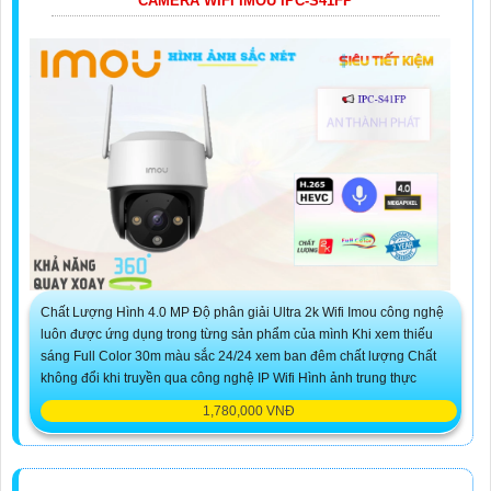
CAMERA WIFI IMOU IPC-S41FP
Chất Lượng Hình 4.0 MP Độ phân giải Ultra 2k Wifi Imou công nghệ
luôn được ứng dụng trong từng sản phẩm của mình Khi xem thiếu
sáng Full Color 30m màu sắc 24/24 xem ban đêm chất lượng Chất
không đổi khi truyền qua công nghệ IP Wifi Hình ảnh trung thực
1,780,000 VNĐ