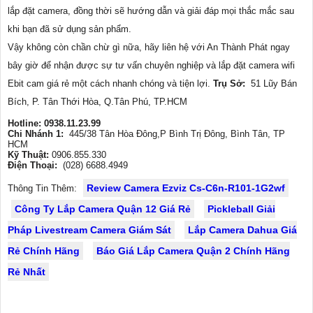
lắp đặt camera, đồng thời sẽ hướng dẫn và giải đáp mọi thắc mắc sau
khi bạn đã sử dụng sản phẩm.
Vậy không còn chần chừ gì nữa, hãy liên hệ với An Thành Phát ngay
bây giờ để nhận được sự tư vấn chuyên nghiệp và lắp đặt camera wifi
Ebit cam giá rẻ một cách nhanh chóng và tiện lợi.
Trụ Sở:
51 Lũy Bán
Bích, P. Tân Thới Hòa, Q.Tân Phú, TP.HCM
Hotline: 0938.11.23.99
Chi Nhánh 1:
445/38 Tân Hòa Đông,P Bình Trị Đông, Bình Tân, TP
HCM
Kỹ Thuật:
0906.855.330
Điện Thoại:
(028) 6688.4949
Review Camera Ezviz Cs-C6n-R101-1G2wf
Thông Tin Thêm:
Công Ty Lắp Camera Quận 12 Giá Rẻ
Pickleball Giải
Pháp Livestream Camera Giám Sát
Lắp Camera Dahua Giá
Rẻ Chính Hãng
Báo Giá Lắp Camera Quận 2 Chính Hãng
Rẻ Nhất