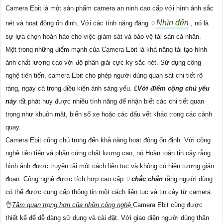
Camera Ebit là một sản phẩm camera an ninh cao cấp với hình ảnh sắc
Nhìn đến
nét và hoạt động ổn định. Với các tính năng đáng ♢
, nó là
sự lựa chọn hoàn hảo cho việc giám sát và bảo vệ tài sản cá nhân.
Một trong những điểm mạnh của Camera Ebit là khả năng tái tạo hình
ảnh chất lượng cao với độ phân giải cực kỳ sắc nét. Sử dụng công
nghệ tiên tiến, camera Ebit cho phép người dùng quan sát chi tiết rõ
ràng, ngay cả trong điều kiện ánh sáng yếu. ₤
Với điểm cộng chủ yếu
này
rất phát huy được nhiều tính năng để nhận biết các chi tiết quan
trọng như khuôn mặt, biển số xe hoặc các dấu vết khác trong các cảnh
quay.
Camera Ebit cũng chú trọng đến khả năng hoạt động ổn định. Với công
nghệ tiên tiến và phần cứng chất lượng cao, nó Hoàn toàn tin cậy rằng
hình ảnh được truyền tải một cách liên tục và không có hiện tượng gián
đoạn. Công nghệ được tích hợp cao cấp ♢
chắc chắn
rằng người dùng
có thể được cung cấp thông tin một cách liên tục và tin cậy từ camera.
👌
Tầm quan trọng hơn của nhữn công nghệ
Camera Ebit cũng được
thiết kế để dễ dàng sử dụng và cài đặt. Với giao diện người dùng thân