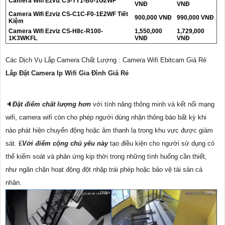
Camera Wifi Ezviz CS-TY1-B0-1G2WF
VNĐ
VNĐ
Camera Wifi Ezviz CS-C1C-F0-1E2WF Tiết
900,000 VNĐ
990,000 VNĐ
Kiệm
Camera Wifi Ezviz CS-H8c-R100-
1,550,000
1,729,000
1K3WKFL
VNĐ
VNĐ
Các Dịch Vụ Lắp Camera Chất Lượng : Camera Wifi Ebitcam Giá Rẻ
Lắp Đặt Camera Ip Wifi Gia Đình Giá Rẻ
🔈
Đặt điểm chất lượng hơn
với tính năng thông minh và kết nối mạng
wifi, camera wifi còn cho phép người dùng nhận thông báo bất kỳ khi
nào phát hiện chuyển động hoặc âm thanh lạ trong khu vực được giám
sát. ₤
Với điểm cộng chủ yếu này
tạo điều kiện cho người sử dụng có
thể kiểm soát và phản ứng kịp thời trong những tình huống cần thiết,
như ngăn chặn hoạt động đột nhập trái phép hoặc bảo vệ tài sản cá
nhân.