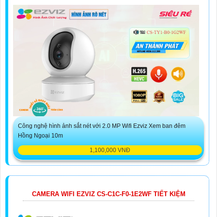
Công nghệ hình ảnh sắt nét với 2.0 MP Wifi Ezviz Xem ban đêm
Hồng Ngoại 10m
1,100,000 VNĐ
CAMERA WIFI EZVIZ CS-C1C-F0-1E2WF TIẾT KIỆM