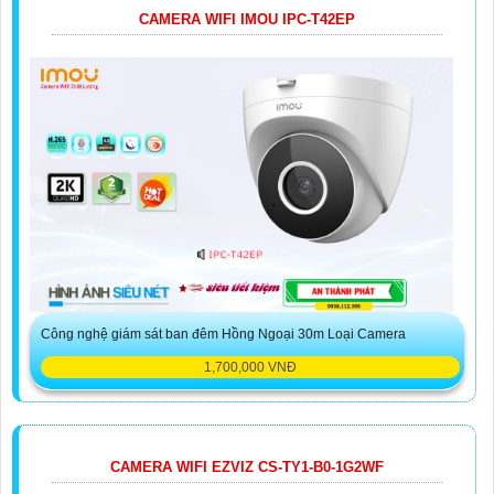
CAMERA WIFI IMOU IPC-T42EP
Công nghệ giám sát ban đêm Hồng Ngoại 30m Loại Camera
1,700,000 VNĐ
CAMERA WIFI EZVIZ CS-TY1-B0-1G2WF