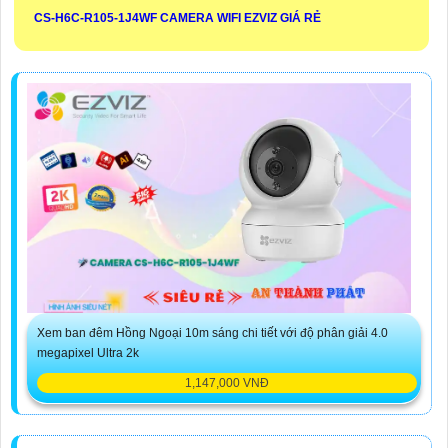
CS-H6C-R105-1J4WF CAMERA WIFI EZVIZ GIÁ RẺ
Xem ban đêm Hồng Ngoại 10m sáng chi tiết với độ phân giải 4.0
megapixel Ultra 2k
1,147,000 VNĐ