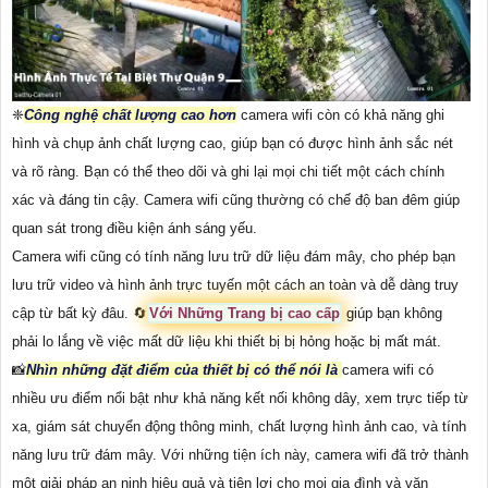
❈
Công nghệ chất lượng cao hơn
camera wifi còn có khả năng ghi
hình và chụp ảnh chất lượng cao, giúp bạn có được hình ảnh sắc nét
và rõ ràng. Bạn có thể theo dõi và ghi lại mọi chi tiết một cách chính
xác và đáng tin cậy. Camera wifi cũng thường có chế độ ban đêm giúp
quan sát trong điều kiện ánh sáng yếu.
Camera wifi cũng có tính năng lưu trữ dữ liệu đám mây, cho phép bạn
lưu trữ video và hình ảnh trực tuyến một cách an toàn và dễ dàng truy
cập từ bất kỳ đâu. 🔄
Với Những Trang bị cao cấp
giúp bạn không
phải lo lắng về việc mất dữ liệu khi thiết bị bị hỏng hoặc bị mất mát.
📸
Nhìn những đặt điểm của thiết bị có thể nói là
camera wifi có
nhiều ưu điểm nổi bật như khả năng kết nối không dây, xem trực tiếp từ
xa, giám sát chuyển động thông minh, chất lượng hình ảnh cao, và tính
năng lưu trữ đám mây. Với những tiện ích này, camera wifi đã trở thành
một giải pháp an ninh hiệu quả và tiện lợi cho mọi gia đình và văn