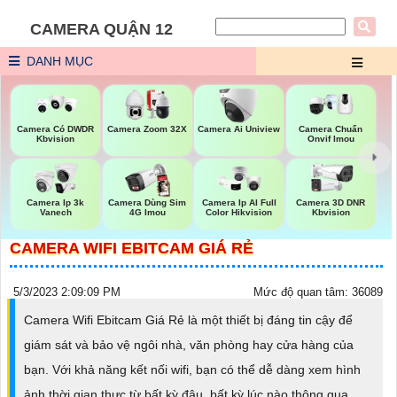
CAMERA QUẬN 12
DANH MỤC
Camera Có DWDR
Camera Zoom 32X
Camera Ai Uniview
Camera Chuẩn
Kbvision
Onvif Imou
Camera Ip 3k
Camera Dùng Sim
Camera Ip AI Full
Camera 3D DNR
Vanech
4G Imou
Color Hikvision
Kbvision
CAMERA WIFI EBITCAM GIÁ RẺ
5/3/2023 2:09:09 PM
Mức độ quan tâm: 36089
Camera Wifi Ebitcam Giá Rẻ là một thiết bị đáng tin cậy để
giám sát và bảo vệ ngôi nhà, văn phòng hay cửa hàng của
bạn. Với khả năng kết nối wifi, bạn có thể dễ dàng xem hình
ảnh thời gian thực từ bất kỳ đâu, bất kỳ lúc nào thông qua