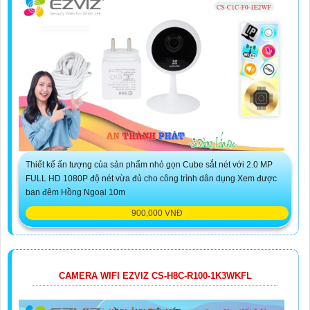
Thiết kế ấn tượng của sản phẩm nhỏ gọn Cube sắt nét với 2.0 MP
FULL HD 1080P độ nét vừa đủ cho công trình dân dụng Xem được
ban đêm Hồng Ngoại 10m
900,000 VNĐ
CAMERA WIFI EZVIZ CS-H8C-R100-1K3WKFL