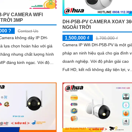
B-PV CAMERA WIFI
 TRỜI 3MP
DH-P5B-PV CAMERA XOAY 36
NGOÀI TRỜI
000 ?
Contact Us
 Camera không dây IP DH-
1,500,000 ₫
1,700,000 ₫
Camera IP Wifi DH-P5B-PV là một giả
à lựa chọn hoàn hảo với giá
pháp an ninh hiệu quả cho gia đình 
chăng nhưng chất lượng hình
doanh nghiệp. Với độ phân giải cao
P đáng kinh ngạc. Với độ
Full HD, kết nối không dây tiện lợi, và
ải cao và công nghệ Chống
khả năng quan sát trong ánh sáng
.
yếu, camera giúp bạn theo dõi mọi
góc cạnh một cách rõ ràng