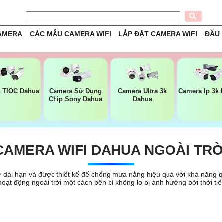
CAMERA
CÁC MẪU CAMERA WIFI
LẮP ĐẶT CAMERA WIFI
ĐẦU
 TIOC Dahua
Camera Sử Dụng
Camera Ultra 3k
Camera Ip 3k
Chip Sony Dahua
Dahua
CAMERA WIFI DAHUA NGOÀI TRỜ
ữ dài hạn và được thiết kế để chống mưa nắng hiệu quả với khả năng 
hoạt động ngoài trời một cách bền bỉ không lo bị ảnh hưởng bởi thời tiết