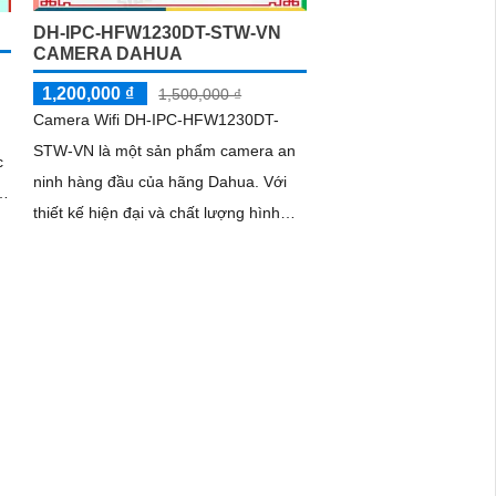
DH-IPC-HFW1230DT-STW-VN
CAMERA DAHUA
1,200,000 ₫
1,500,000 ₫
Camera Wifi DH-IPC-HFW1230DT-
STW-VN là một sản phẩm camera an
ninh hàng đầu của hãng Dahua. Với
à
thiết kế hiện đại và chất lượng hình
ảnh chất lượng cao, camera này là lựa
chọn lý tưởng cho việc giám sát và
bảo vệ nhà ở, cửa hàng, văn phòng và
nhiều nơi khác