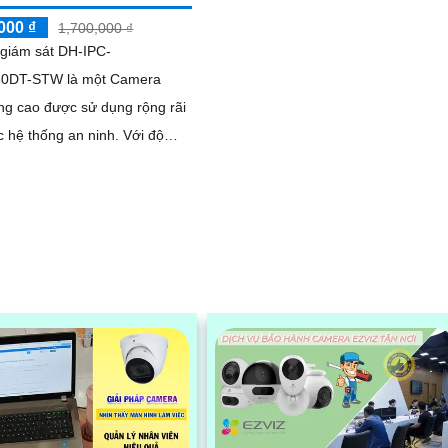
000 ₫
1,700,000 ₫
giám sát DH-IPC-
0DT-STW là một Camera
ng cao được sử dụng rộng rãi
c hệ thống an ninh. Với độ
i 2 megapixel, camera này
 hình ảnh sắc nét và chi tiết