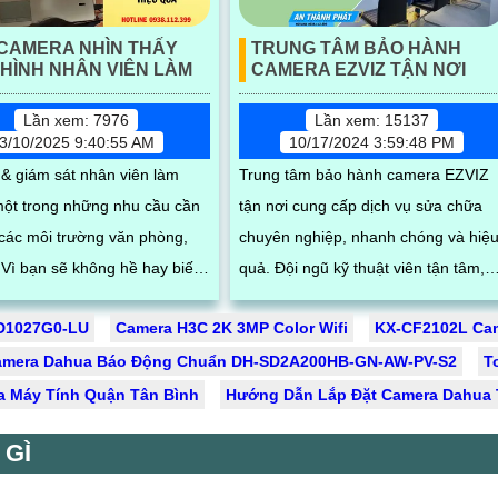
CAMERA NHÌN THẤY
TRUNG TÂM BẢO HÀNH
HÌNH NHÂN VIÊN LÀM
CAMERA EZVIZ TẬN NƠI
Lần xem: 7976
Lần xem: 15137
3/10/2025 9:40:55 AM
10/17/2024 3:59:48 PM
 & giám sát nhân viên làm
Trung tâm bảo hành camera EZVIZ
 một trong những nhu cầu cần
tận nơi cung cấp dịch vụ sửa chữa
i các môi trường văn phòng,
chuyên nghiệp, nhanh chóng và hiệ
t
quả. Đội ngũ kỹ thuật viên tận tâm,
ên của mình có thật sự làm
giàu kinh nghiệm sẽ giúp khắc phục
CD1027G0-LU
Camera H3C 2K 3MP Color Wifi
KX-CF2102L Cam
hiêm túc hay không, hay chỉ
sự cố của bạn một cách nhanh chón
 riêng, lơ là gây nên hiệu suất
amera Dahua Báo Động Chuẩn DH-SD2A200HB-GN-AW-PV-S2
và chính xác
T
ệc kém
 Máy Tính Quận Tân Bình
Hướng Dẫn Lắp Đặt Camera Dahua 
 GÌ