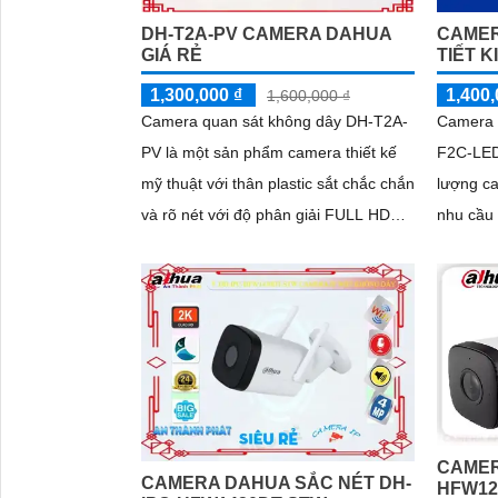
DH-T2A-PV CAMERA DAHUA
CAMER
GIÁ RẺ
TIẾT K
1,300,000 ₫
1,400,
1,600,000 ₫
Camera quan sát không dây DH-T2A-
Camera 
PV là một sản phẩm camera thiết kế
F2C-LED
mỹ thuật với thân plastic sắt chắc chắn
lượng ca
và rõ nét với độ phân giải FULL HD
nhu cầu gi
1080P. Sản phẩm này không chỉ
năng hồ
giúp...
năng giá
lượng, r
CAMER
CAMERA DAHUA SẮC NÉT DH-
HFW12