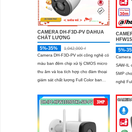
CAMERA DH-F3D-PV DAHUA
CAMER
CHẤT LƯỢNG
HFW15
5%-35%
1,042,000 ₫
5%-3
Camera DH-F3D-PV với công nghệ có
Camera
màu ban đêm chip xử lý CMOS micro
SAW-IL 
'
thu âm và loa tích hợp cho đàm thoại
5MP cho 
giám sát chất lượng Full Color ban
nghệ Ful
đêm trong khoảng cách 30m. hổ trợ
ngoại 30m. Tích hợp micro 
khe cắm thẻ nhớ Micro SD 256GB
cảnh báo
công nghệ IP Wifi kết nối dễ dàng
hiện ch
tiện