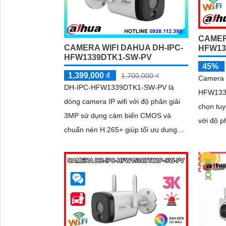
CAMER
CAMERA WIFI DAHUA DH-IPC-
HFW13
HFW1339DTK1-SW-PV
45%
1,399,000 ₫
1,700,000 ₫
Camera 
DH-IPC-HFW1339DTK1-SW-PV là
HFW1339
dòng camera IP wifi với độ phân giải
chọn tuy
3MP sử dụng cảm biến CMOS và
với độ p
chuẩn nén H.265+ giúp tối ưu dung
đến 30m 
lượng lưu trữ.
có màu 
âm camer
sản của 
gia đình