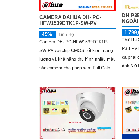
DH-P3
CAMERA DAHUA DH-IPC-
NGOÀI
HFW1539DTK1P-SW-PV
1,799,
45%
Liên Hệ
Thiết bị
Camera DH-IPC-HFW1539DTK1P-
P3B-PV l
SW-PV với chip CMOS tiết kiệm năng
cả phải 
lượng và khả năng thu hình nhiều màu
ảnh 3.0 M
sắc camera cho phép xem Full Color
phân gi
30m vào ban đêm và độ phân giải cao
Ngược..
lên đến 5.0 MP tích hợp mic và loa
đàm thoại 2 chiều