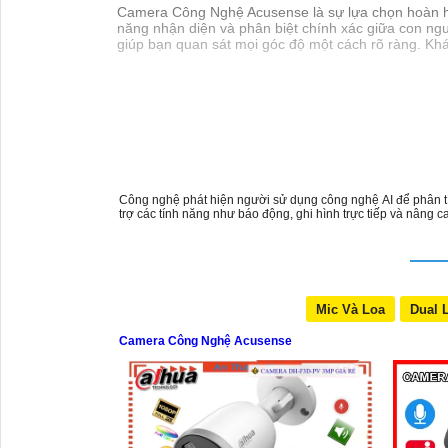
Camera Công Nghệ Acusense là sự lựa chọn hoàn hảo
năng nhận diện và phân biệt chính xác giữa con ngườ
giúp bạn quan sát mọi góc độ một cách rõ ràng. Kh
Công nghệ phát hiện người sử dụng công nghệ AI để phân tí
trợ các tính năng như báo động, ghi hình trực tiếp và nâng 
Mic Và Loa
Dual 
Camera Công Nghệ Acusense