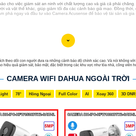
 cho việc giám sát an ninh với chất lượng cao và giá cả phải chăng.
i và vật thể khác, giúp giảm tối đa các cảnh báo giả mạo. Đồng thời, 
ám phá ngay và đầu tư vào Camera Acusense để bảo vệ tài sản và gia
ch theo dõi con người đưa ra những cảnh báo độ chính xác cao. Và nói không với 
cao hiệu quả giám sát, bảo mật, đặc biệt trong các khu vực như tòa nhà, công viên 
CAMERA WIFI DAHUA NGOÀI TRỜI
Light
78°
Hồng Ngoại
Full Color
AI
Xoay 360
3D DNR