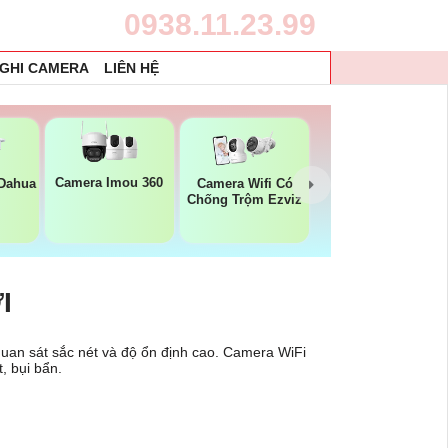
0938.11.23.99
 GHI CAMERA
LIÊN HỆ
Camera Imou 360
 Dahua
Camera Wifi Có
Chống Trộm Ezviz
I
quan sát sắc nét và độ ổn định cao. Camera WiFi
, bụi bẩn.