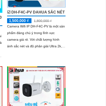
☑ DH-F4C-PV DAHUA SẮC NÉT
0
1,500,000 ₫
1,800,000 ₫
Camera Wifi IP DH-F4C-PV là một sản
phẩm đáng chú ý trong lĩnh vực
i
camera giá rẻ. Với chất lượng hình
và
ảnh sắc nét và độ phân giải Ultra 2k,
camera này mang lại những hình ảnh
chất lượng cao cho công trình