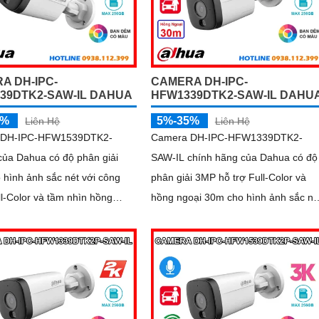
A DH-IPC-
CAMERA DH-IPC-
39DTK2-SAW-IL DAHUA
HFW1339DTK2-SAW-IL DAHU
5%
5%-35%
Liên Hệ
Liên Hệ
 DH-IPC-HFW1539DTK2-
Camera DH-IPC-HFW1339DTK2-
của Dahua có độ phân giải
SAW-IL chính hãng của Dahua có độ
hình ảnh sắc nét với công
phân giải 3MP hỗ trợ Full-Color và
l-Color và tầm nhìn hồng
hồng ngoại 30m cho hình ảnh sắc né
ghi âm, loa
cả ngày lẫn đêm. Camera tích hợp
 và AI thông minh, giúp phát
micro ghi âm loa cảnh báo và công
ính xác con người và phương
nghệ AI giúp phát hiện con người,
phương tiện chính xác