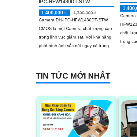
IPC-HFW1430DT-STW
1,400,
1,400,000 ₫
1,700,000 ₫
Camera 
Camera DH-IPC-HFW1430DT-STW
HFW123
CMOS là một Camera chất lượng cao
chất lượ
trong lĩnh vực giám sát. Với khả năng
trong cá
phát hình ảnh sắc nét ngay cả trong
phân giả
điều kiện ánh sáng yếu hoặc ban đêm
mang lại
nhờ công nghệ hồng ngoại 30m
TIN TỨC MỚI NHẤT