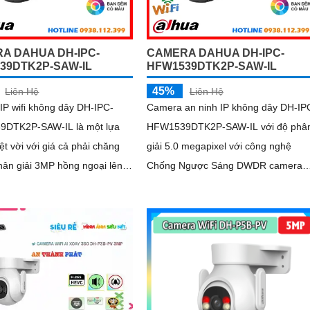
A DAHUA DH-IPC-
CAMERA DAHUA DH-IPC-
39DTK2P-SAW-IL
HFW1539DTK2P-SAW-IL
45%
Liên Hệ
Liên Hệ
IP wifi không dây DH-IPC-
Camera an ninh IP không dây DH-IP
DTK2P-SAW-IL là một lựa
HFW1539DTK2P-SAW-IL với độ phâ
ệt vời với giá cả phải chăng
giải 5.0 megapixel với công nghệ
hân giải 3MP hồng ngoại lên
Chống Ngược Sáng DWDR camera
có hỗ trợ công nghệ full color
giám sát truyền tải hình ảnh Full Colo
ban đêm tích hợp kèm mic ghi
trong điều kiện thiếu sáng khoảng
a để giám sát và bảo vệ tài
cách xa lên đến 30m hình ảnh siêu n
mình giá rẻ phù hợp cho mọi
.