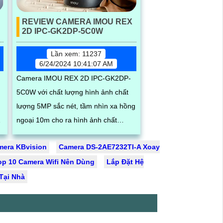
REVIEW CAMERA IMOU REX
2D IPC-GK2DP-5C0W
Lần xem: 11237
6/24/2024 10:41:07 AM
Camera IMOU REX 2D IPC-GK2DP-
5C0W với chất lượng hình ảnh chất
u
lượng 5MP sắc nét, tầm nhìn xa hồng
ngoại 10m cho ra hình ảnh chất
lượng trong điều kiện ánh sáng yếu.
era KBvision
Camera DS-2AE7232TI-A Xoay
g
Một trong...
op 10 Camera Wifi Nên Dùng
Lắp Đặt Hệ
Tại Nhà