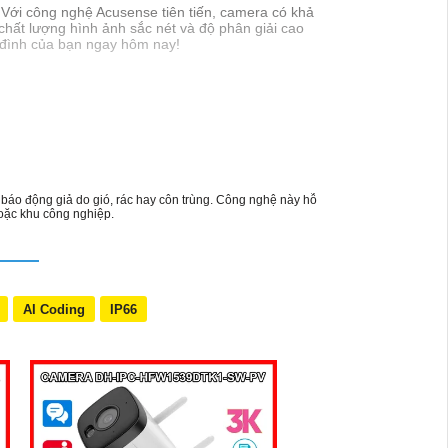
 Với công nghệ Acusense tiên tiến, camera có khả
chất lượng hình ảnh sắc nét và độ phân giải cao
 đình của bạn ngay hôm nay!
báo động giả do gió, rác hay côn trùng. Công nghệ này hỗ
hoặc khu công nghiệp.
AI Coding
IP66