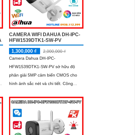
CAMERA WIFI DAHUA DH-IPC-
HFW1539DTK1-SW-PV
A
1,300,000 ₫
2,000,000 ₫
Camera Dahua DH-IPC-
HFW1539DTK1-SW-PV sở hữu độ
phân giải 5MP cảm biến CMOS cho
hình ảnh sắc nét và chi tiết. Công
t
nghệ nén H.265+ giúp tiết kiệm băng
thông, hồng ngoại 30m và...