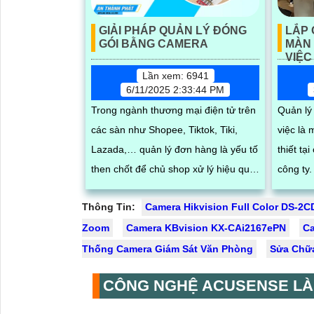
GIẢI PHÁP QUẢN LÝ ĐÓNG
LẮP 
GÓI BẰNG CAMERA
MÀN 
VIỆC
Lần xem: 6941
6/11/2025 2:33:44 PM
Trong ngành thương mại điện tử trên
Quản lý
các sàn như Shopee, Tiktok, Tiki,
việc là
Lazada,… quản lý đơn hàng là yếu tố
thiết tạ
then chốt để chủ shop xử lý hiệu quả
công ty. Vì bạn sẽ không hề hay biế
mọi vấn đề phát sinh. An Thành Phát
nhân vi
Thông Tin:
Camera Hikvision Full Color DS-2
giới thiệu giải pháp quản lý đóng
việc ng
Zoom
hàng bằng phần mềm trên máy tính
Camera KBvision KX-CAi2167ePN
làm việc
C
kết hợp camera soi mã vận đơn,
công vi
Thống Camera Giám Sát Văn Phòng
Sửa Chữa
nâng cao độ chính xác và hiệu quả
CÔNG NGHỆ ACUSENSE LÀ
trong quy trình quản lý