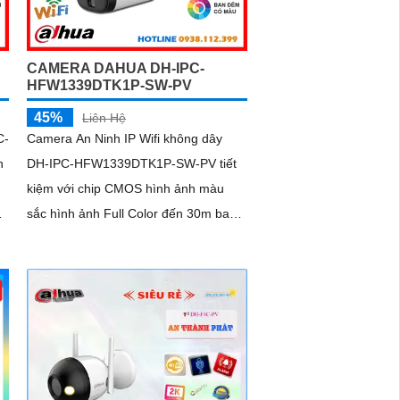
CAMERA DAHUA DH-IPC-
HFW1339DTK1P-SW-PV
45%
Liên Hệ
C-
Camera An Ninh IP Wifi không dây
n
DH-IPC-HFW1339DTK1P-SW-PV tiết
kiệm với chip CMOS hình ảnh màu
sắc hình ảnh Full Color đến 30m ban
r
đêm chất lượng 3.0 MP
ét