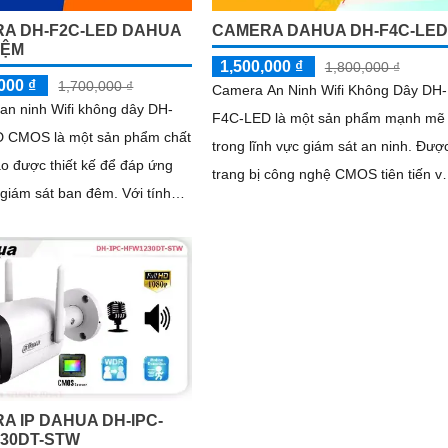
A DH-F2C-LED DAHUA
CAMERA DAHUA DH-F4C-LED
IỆM
1,500,000 ₫
1,800,000 ₫
000 ₫
1,700,000 ₫
Camera An Ninh Wifi Không Dây DH-
an ninh Wifi không dây DH-
F4C-LED là một sản phẩm mạnh mẽ
 CMOS là một sản phẩm chất
trong lĩnh vực giám sát an ninh. Được
o được thiết kế để đáp ứng
trang bị công nghệ CMOS tiên tiến v
ám sát ban đêm. Với tính
công nghệ giám sát ban đêm Hồng
ng ngoại 30m, camera có khả
Ngoại với khả năng quan sát trong
m sát và ghi lại hình ảnh chất
vòng bán kính 30m
õ nét cả ngày và đêm
A IP DAHUA DH-IPC-
30DT-STW