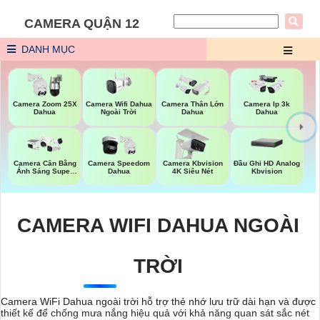
CAMERA QUẬN 12
DANH MỤC
Camera Wifi Dahua
Camera Zoom 25X
Camera Thân Lớn
Camera Ip 3k
Ngoài Trời
Dahua
Dahua
Dahua
Đầu Ghi HD Analog
Camera Cân Bằng
Camera Speedom
Camera Kbvision
Kbvision
Ánh Sáng Super
Dahua
4K Siêu Nét
Adapt
CAMERA WIFI DAHUA NGOÀI
TRỜI
Camera WiFi Dahua ngoài trời hỗ trợ thẻ nhớ lưu trữ dài hạn và được
thiết kế để chống mưa nắng hiệu quả với khả năng quan sát sắc nét