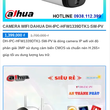
CAMERA WIFI DAHUA DH-IPC-HFW1339DTK1-SW-PV
1,399,000 ₫
1,700,000 ₫
DH-IPC-HFW1339DTK1-SW-PV là dòng camera IP wifi với độ
phân giải 3MP sử dụng cảm biến CMOS và chuẩn nén H.265+
giúp tối ưu dung lượng lưu trữ.