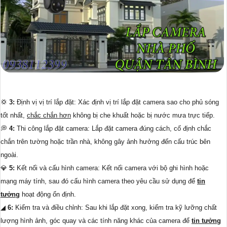
💢
3:
Định vị vị trí lắp đặt: Xác định vị trí lắp đặt camera sao cho phủ sóng
tốt nhất,
chắc chắn hơn
không bị che khuất hoặc bị nước mưa trực tiếp.
💭
4:
Thi công lắp đặt camera: Lắp đặt camera đúng cách, cố định chắc
chắn trên tường hoặc trần nhà, không gây ảnh hưởng đến cấu trúc bên
ngoài.
💎
5:
Kết nối và cấu hình camera: Kết nối camera với bộ ghi hình hoặc
mạng máy tính, sau đó cấu hình camera theo yêu cầu sử dụng để
tin
tưởng
hoạt động ổn định.
◢
6:
Kiểm tra và điều chỉnh: Sau khi lắp đặt xong, kiểm tra kỹ lưỡng chất
lượng hình ảnh, góc quay và các tính năng khác của camera để
tin tưởng