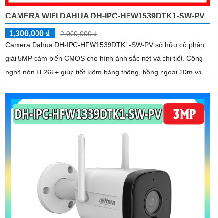
CAMERA WIFI DAHUA DH-IPC-HFW1539DTK1-SW-PV
1,300,000 ₫
2,000,000 ₫
Camera Dahua DH-IPC-HFW1539DTK1-SW-PV sở hữu độ phân
giải 5MP cảm biến CMOS cho hình ảnh sắc nét và chi tiết. Công
nghệ nén H.265+ giúp tiết kiệm băng thông, hồng ngoại 30m và...