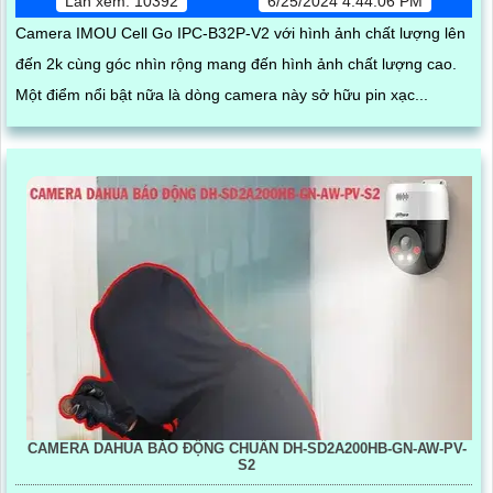
Lần xem: 10392
6/25/2024 4:44:06 PM
Camera IMOU Cell Go IPC-B32P-V2 với hình ảnh chất lượng lên
đến 2k cùng góc nhìn rộng mang đến hình ảnh chất lượng cao.
Một điểm nổi bật nữa là dòng camera này sở hữu pin xạc...
CAMERA DAHUA BÁO ĐỘNG CHUẨN DH-SD2A200HB-GN-AW-PV-
S2