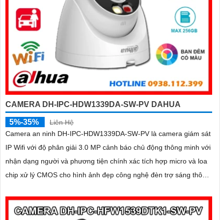
CAMERA DH-IPC-HDW1339DA-SW-PV DAHUA
5%-35%
Liên Hệ
Camera an ninh DH-IPC-HDW1339DA-SW-PV là camera giám sát
IP Wifi với độ phân giải 3.0 MP cảnh báo chủ động thông minh với
nhận dạng người và phương tiện chính xác tích hợp micro và loa
chip xử lý CMOS cho hình ảnh đẹp công nghệ đèn trợ sáng thông
minh xem ban đêm full color 30m, phù hợp lắp đặt cho gia đình,
văn phòng, cửa hàng,