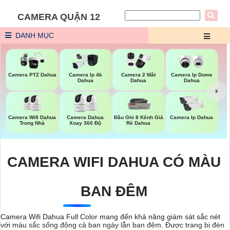
CAMERA QUẬN 12
DANH MỤC
Camera PTZ Dahua
Camera Ip 4k
Camera 2 Mắt
Camera Ip Dome
Dahua
Dahua
Dahua
Camera Wifi Dahua
Camera Dahua
Đầu Ghi 8 Kênh Giá
Camera Ip Dahua
Trong Nhà
Xoay 360 Độ
Rẻ Dahua
CAMERA WIFI DAHUA CÓ MÀU
BAN ĐÊM
Camera Wifi Dahua Full Color mang đến khả năng giám sát sắc nét
với màu sắc sống động cả ban ngày lẫn ban đêm. Được trang bị đèn