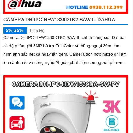
CAMERA DH-IPC-HFW1339DTK2-SAW-IL DAHUA
5%-35%
Liên Hệ
Camera DH-IPC-HFW1339DTK2-SAW-IL chính hãng của Dahua
có độ phân giải 3MP hỗ trợ Full-Color và hồng ngoại 30m cho
hình ảnh sắc nét cả ngày lẫn đêm. Camera tích hợp micro ghi âm
loa cảnh báo và công nghệ AI giúp phát hiện con người, phương
tiện chính xác