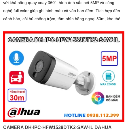
với khả năng quay xoay 360°, hình ảnh sắc nét 5MP và công
nghệ full color giúp ghi hình màu cả vào ban đêm. Tích hợp đèn
cảnh báo, còi hú chống trộm, tầm nhìn hồng ngoại 30m, khe thẻ
nhớ đến 256GB cùng chuẩn chống nước IP66 camera hoạt động
ổn định trong mọi điều kiện
CAMERA DH-IPC-HFW1539DTK2-SAW-IL DAHUA