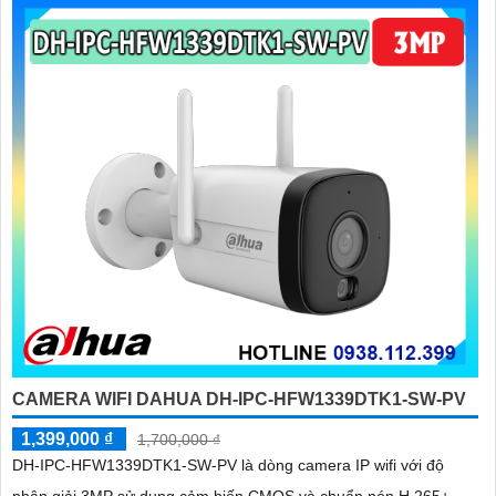
CAMERA WIFI DAHUA DH-IPC-HFW1339DTK1-SW-PV
1,399,000 ₫
1,700,000 ₫
DH-IPC-HFW1339DTK1-SW-PV là dòng camera IP wifi với độ
phân giải 3MP sử dụng cảm biến CMOS và chuẩn nén H.265+