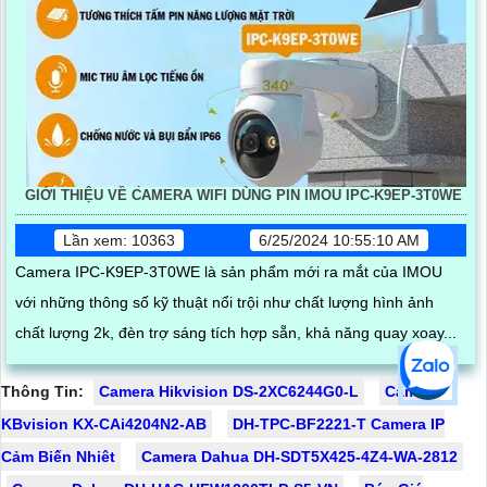
GIỚI THIỆU VỀ CAMERA WIFI DÙNG PIN IMOU IPC-K9EP-3T0WE
Lần xem: 10363
6/25/2024 10:55:10 AM
Camera IPC-K9EP-3T0WE là sản phẩm mới ra mắt của IMOU
với những thông số kỹ thuật nổi trội như chất lượng hình ảnh
chất lượng 2k, đèn trợ sáng tích hợp sẵn, khả năng quay xoay...
Thông Tin:
Camera Hikvision DS-2XC6244G0-L
Camera
KBvision KX-CAi4204N2-AB
DH-TPC-BF2221-T Camera IP
Cảm Biến Nhiêt
Camera Dahua DH-SDT5X425-4Z4-WA-2812