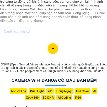
trợ sáng tự động bật khi ánh sáng yếu, camera giúp ghi lại hình ảnh
chi tiết rõ ràng trong mọi điều kiện ánh sáng. Hỗ trợ kết nối mạng
không dây, camera Wifi Dahua cho phép giám sát từ xa thông qua
điện thoại hoặc máy tính, giúp bạn an tâm hơn. Công nghệ Full Color
đảm bảo hình ảnh ban đêm sáng đẹp và chân thực, dễ dàng nhận
diện các chi tiết trong khung hình.
Camera công nghệ TiOC là một loại camera an ninh thông minh mới
được trang bị công nghệ TiOC (Thermal Imaging for Object
Classification). Được thiết kế để cung cấp hình ảnh sắt nét và chất
lượng cao trong mọi điều kiện ánh sáng, camera TiOC là sự lựa chọn
lý tưởng để bảo vệ ngôi nhà hay doanh nghiệp của bạn.
Với công nghệ TiOC, camera có khả năng phân biệt rõ ràng giữa
ONVIF (Open Network Video Interface Forum) là tiêu chuẩn quốc tế giúp các thiết
người và vật thể khác, giúp hạn chế tối đa việc báo động giả và gửi
bị giám sát từ các thương hiệu khác nhau có thể kết nối và hoạt động cùng nhau.
cảnh báo khi phát hiện sự việc đáng ngờ. Camera TiOC cũng được
Chuẩn ONVIF cho phép camera và đầu ghi hình từ các hãng khác nhau dễ dàng
trang bị cảm biến hồng ngoại và công nghệ AI để giữ cho hình ảnh
giao tiếp, không cần thay đổi toàn bộ hệ thống. ONVIF hỗ trợ tính năng như phát
luôn rõ ràng, ngay cả trong điều kiện ánh sáng yếu.
hiện chuyển động, âm thanh hai chiều và lưu trữ dữ liệu, giúp quản lý và mở
CAMERA WIFI DAHUA CÓ MÀU BAN ĐÊM
Với khả năng ghi hình sắc nét và độ phân giải cao, camera TiOC sẽ
rộng hệ thống giám sát hiệu quả.
giúp bạn yên tâm theo dõi và giám sát mọi hoạt động xung quanh
ngôi nhà hay doanh nghiệp của mình. Đồng thời, tính năng kết nối
Mic Và Loa
Dual Light
78°
Hồng Ngoại
Full Color
AI
mạng thông qua ứng dụng di động cũng giúp bạn dễ dàng kiểm soát
và quản lý từ xa mọi thứ một cách thuận tiện.
Xoay 360
3D DNR
AI Coding
IP66