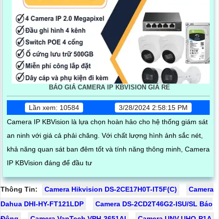
BÁO GIÁ CAMERA IP KBVISION GIÁ RÈ
Lần xem: 10584
3/28/2024 2:58:15 PM
Camera IP KBVision là lựa chọn hoàn hảo cho hệ thống giám sát
an ninh với giá cả phải chăng. Với chất lượng hình ảnh sắc nét,
khả năng quan sát ban đêm tốt và tính năng thông minh, Camera
IP KBVision đáng để đầu tư
Thông Tin:
Camera Hikvision DS-2CE17H0T-IT5F(C)
Camera
Dahua DHI-HY-FT121LDP
Camera DS-2CD2T46G2-ISU/SL Báo
Động
Camera VanTech VPH-3651AI
Camera UNV UHO-P1A-