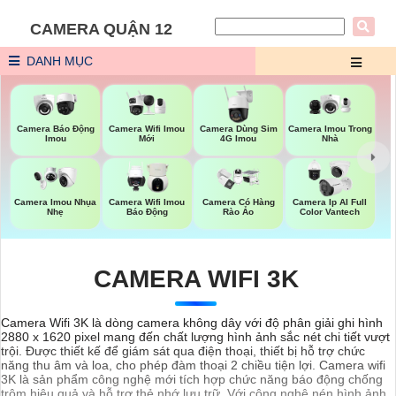
CAMERA QUẬN 12
DANH MỤC
Camera Wifi Imou
Camera Dùng Sim
Camera Imou Trong
Camera Báo Động
Mới
4G Imou
Nhà
Imou
Camera Imou Nhụa
Camera Wifi Imou
Camera Có Hàng
Camera Ip AI Full
Nhẹ
Báo Động
Rào Ảo
Color Vantech
CAMERA WIFI 3K
Camera Wifi 3K là dòng camera không dây với độ phân giải ghi hình
2880 x 1620 pixel mang đến chất lượng hình ảnh sắc nét chi tiết vượt
trội. Được thiết kế để giám sát qua điện thoại, thiết bị hỗ trợ chức
năng thu âm và loa, cho phép đàm thoại 2 chiều tiện lợi. Camera wifi
3K là sản phẩm công nghệ mới tích hợp chức năng báo động chống
trộm hiệu quả và hỗ trợ thẻ nhớ lưu trữ. Với công nghệ nén hình ảnh