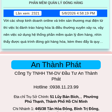
PHẦN MỀM QUẢN LÝ ĐÓNG HÀNG
Lần xem: 2321
5/8/2026 4:58:19 PM
Với các shop kinh doanh online và trên sàn thương mại điện tử
thì việc bị đánh tráo hàng hóa là điều thường xuyên xảy ra, vậy
nên việc sử dụng hệ thống phần mềm quản lý đơn hàng, nhìn
thấy được quá trình đóng gói hàng hóa, kèm theo đấy là quy
trình đóng gói cũng được ghi lại một cách dễ dàng
An Thành Phát
Công Ty TNHH TM-DV Đầu Tư An Thành
Phát
Hotline :0938.11.23.99
Địa chỉ Trụ Sở Chính:
51 Lũy Bán Bích, , Phường
Phú Thạnh, Thành Phố Hồ Chí Minh
Chi Nhánh 1:
445/38 Tân Hòa Đông, Bình Trị Đông,