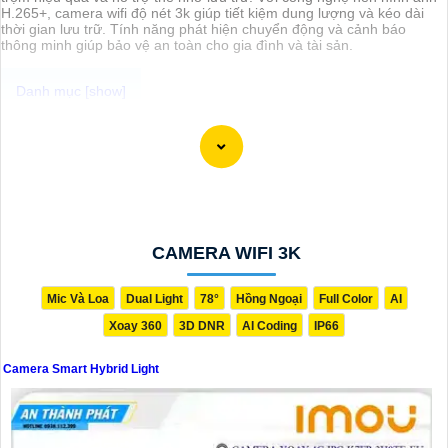
H.265+, camera wifi độ nét 3k giúp tiết kiệm dung lượng và kéo dài
thời gian lưu trữ. Tính năng phát hiện chuyển động và cảnh báo
thông minh giúp bảo vệ an toàn cho gia đình và tài sản.
Smart Hybrid Light là một tính năng mới kết hợp cả công nghệ IP và
công nghệ analog giúp cho hình ảnh được truyền tải một cách sắc
nét. Với độ phân giải cao, camera có hỗ trợ tính năng Smart Hybrid
Light không chỉ cho chất lượng hình ảnh đẹp mắt mà còn mang lại sự
chính xác trong việc giám sát và theo dõi, với khả năng hoạt động cả
ban ngày và ban đêm, cung cấp sự bảo vệ toàn diện cho không gian
mà bạn muốn giám sát.
CAMERA WIFI 3K
Mic Và Loa
Dual Light
78°
Hồng Ngoại
Full Color
AI
Xoay 360
3D DNR
AI Coding
IP66
Camera Smart Hybrid Light