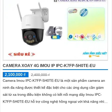
'
CAMERA XOAY 4G IMOU IP IPC-K7FP-5H0TE-EU
2,100,000 ₫
2,400,000 ₫
Camera Imou IPC-K7FP-5H0TE-EU là một sản phẩm camera an
ninh đa năng được thiết kế đặc biệt cho các ứng dụng cần giám
sát từ xa trong điều kiện không có kết nối mạng dây Imou IPC-
K7FP-5H0TE-EU hỗ trợ công nghệ hồng ngoại với khả năng nhìn
đêm lên đến 30 mét.