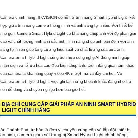
Camera chính hãng HIKVISION có hỗ trợ tính năng Smart Hybrid Light kết
hợp giữa tính năng camera thông minh và ánh sáng tự nhiên. Với thiết kế
nhỏ gọn, Camera Smart Hybrid Light có khả năng chụp ảnh với độ phân giải
cao và chất lượng hình ảnh sắc nét. Tính năng chụp ảnh ban đêm với ánh
sáng tự nhiên giúp tăng cường hiệu suất và chất lượng của bức ảnh.
Camera Smart Hybrid Light cũng tích hợp công nghệ AI thông minh giúp
nhận diện và tối ưu hóa các điều kiện chụp ảnh. Điểm đáng quan tâm khác
của camera là khả năng quay video 4K mượt mà và đầy chi tiết. Với
Camera Smart Hybrid Light, việc ghi lại những khoảnh khắc đáng nhớ trở
nên dễ dàng và chuyên nghiệp hơn bao giờ hết.
ĐỊA CHỈ CUNG CẤP GIẢI PHÁP AN NINH SMART HYBRID
LIGHT CHÍNH HÃNG
An Thành Phát tự hào là đơn vị chuyên cung cấp và lắp đặt thiết bị
an ninh, camera giám sát trang bị Smart Hybrid Light chính hãng,