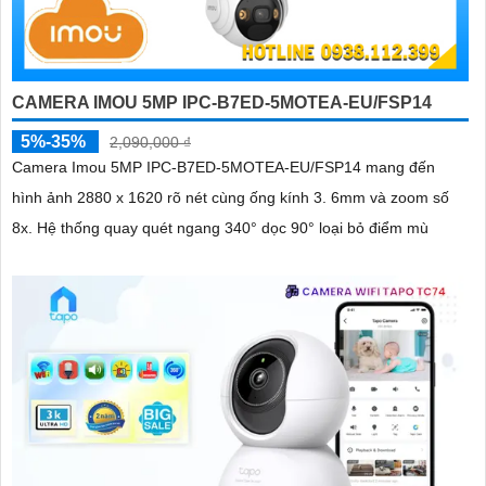
CAMERA IMOU 5MP IPC-B7ED-5MOTEA-EU/FSP14
5%-35%
2,090,000 ₫
Camera Imou 5MP IPC-B7ED-5MOTEA-EU/FSP14 mang đến
hình ảnh 2880 x 1620 rõ nét cùng ống kính 3. 6mm và zoom số
8x. Hệ thống quay quét ngang 340° dọc 90° loại bỏ điểm mù