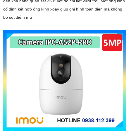
đến khả năng quan sát 360° với độ chi tiết vượt trội. Một ống kính
cố định kết hợp ống kính xoay giúp ghi hình toàn diện mà không
bỏ sót điểm mù