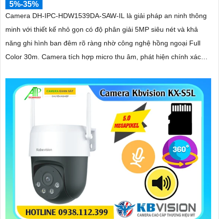
5%-35%
Camera DH-IPC-HDW1539DA-SAW-IL là giải pháp an ninh thông
minh với thiết kế nhỏ gọn có độ phân giải 5MP siêu nét và khả
năng ghi hình ban đêm rõ ràng nhờ công nghệ hồng ngoại Full
Color 30m. Camera tích hợp micro thu âm, phát hiện chính xác
người và phương tiện, hỗ trợ thẻ nhớ lên đến 256GB, đảm bảo
ghi hình liên tục và hiệu quả