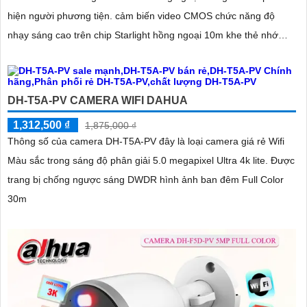
hiện người phương tiện. cảm biến video CMOS chức năng độ
nhạy sáng cao trên chip Starlight hồng ngoại 10m khe thẻ nhớ
512GB giúp giám sát tốt hơn trong điều kiện thiếu sáng
DH-T5A-PV CAMERA WIFI DAHUA
1,312,500 ₫
1,875,000 ₫
Thông số của camera DH-T5A-PV đây là loại camera giá rẻ Wifi
Màu sắc trong sáng độ phân giải 5.0 megapixel Ultra 4k lite. Được
trang bị chống ngược sáng DWDR hình ảnh ban đêm Full Color
30m