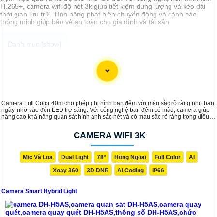
H.265+, camera wifi độ nét 3k giúp tiết kiệm dung lượng và kéo dài
thời gian lưu trữ. Tính năng phát hiện chuyển động và cảnh báo
thông minh giúp bảo vệ an toàn cho gia đình và tài sản.
Smart Hybrid Light là một tính năng mới kết hợp cả công nghệ IP và
công nghệ analog giúp cho hình ảnh được truyền tải một cách sắc
nét. Với độ phân giải cao, camera có hỗ trợ tính năng Smart Hybrid
Light không chỉ cho chất lượng hình ảnh đẹp mắt mà còn mang lại sự
chính xác trong việc giám sát và theo dõi, với khả năng hoạt động cả
Camera Full Color 40m cho phép ghi hình ban đêm với màu sắc rõ ràng như ban
ban ngày và ban đêm, cung cấp sự bảo vệ toàn diện cho không gian
ngày, nhờ vào đèn LED trợ sáng. Với công nghệ ban đêm có màu, camera giúp
mà bạn muốn giám sát.
nâng cao khả năng quan sát hình ảnh sắc nét và có màu sắc rõ ràng trong điều
kiện ánh sáng yếu hay thậm chí là ban đêm.
CAMERA WIFI 3K
Mic Và Loa
Dual Light
78°
Hồng Ngoại
Full Color
AI
Xoay 360
3D DNR
AI Coding
IP66
Camera Smart Hybrid Light