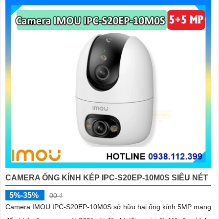
CAMERA ỐNG KÍNH KÉP IPC-S20EP-10M0S SIÊU NÉT
5%-35%
00 ₫
Camera IMOU IPC-S20EP-10M0S sở hữu hai ống kính 5MP mang