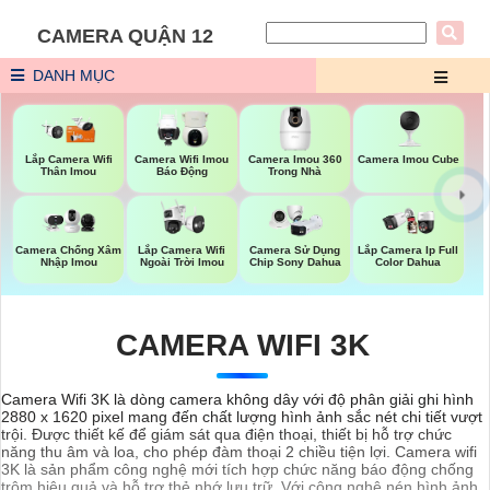
CAMERA QUẬN 12
DANH MỤC
Camera Imou 360
Camera Imou Cube
Lắp Camera Wifi
Camera Wifi Imou
Trong Nhà
Thân Imou
Báo Động
Lắp Camera Wifi
Camera Chống Xâm
Camera Sử Dụng
Lắp Camera Ip Full
Ngoài Trời Imou
Nhập Imou
Chip Sony Dahua
Color Dahua
CAMERA WIFI 3K
Camera Wifi 3K là dòng camera không dây với độ phân giải ghi hình
2880 x 1620 pixel mang đến chất lượng hình ảnh sắc nét chi tiết vượt
trội. Được thiết kế để giám sát qua điện thoại, thiết bị hỗ trợ chức
năng thu âm và loa, cho phép đàm thoại 2 chiều tiện lợi. Camera wifi
3K là sản phẩm công nghệ mới tích hợp chức năng báo động chống
trộm hiệu quả và hỗ trợ thẻ nhớ lưu trữ. Với công nghệ nén hình ảnh