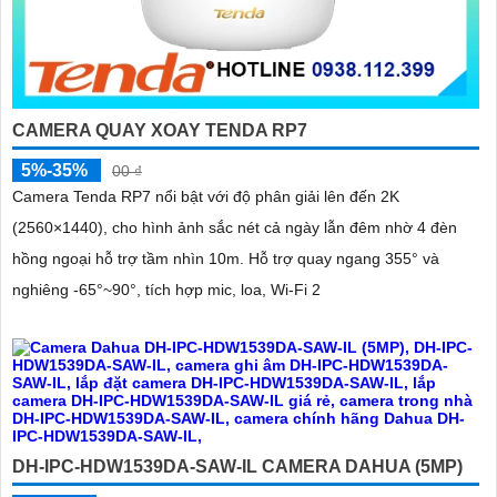
CAMERA QUAY XOAY TENDA RP7
5%-35%
00 ₫
Camera Tenda RP7 nổi bật với độ phân giải lên đến 2K
(2560×1440), cho hình ảnh sắc nét cả ngày lẫn đêm nhờ 4 đèn
hồng ngoại hỗ trợ tầm nhìn 10m. Hỗ trợ quay ngang 355° và
nghiêng -65°~90°, tích hợp mic, loa, Wi-Fi 2
DH-IPC-HDW1539DA-SAW-IL CAMERA DAHUA (5MP)