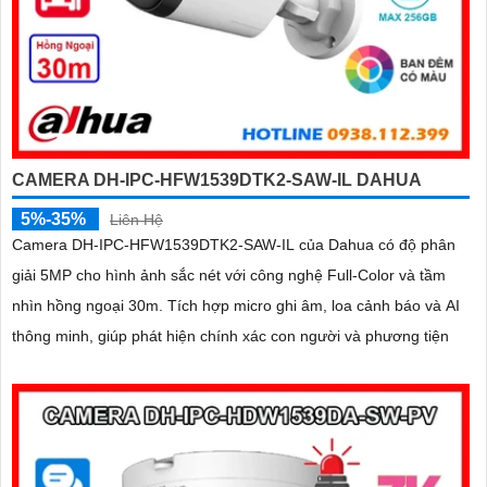
CAMERA DH-IPC-HFW1539DTK2-SAW-IL DAHUA
5%-35%
Liên Hệ
Camera DH-IPC-HFW1539DTK2-SAW-IL của Dahua có độ phân
giải 5MP cho hình ảnh sắc nét với công nghệ Full-Color và tầm
nhìn hồng ngoại 30m. Tích hợp micro ghi âm, loa cảnh báo và AI
thông minh, giúp phát hiện chính xác con người và phương tiện