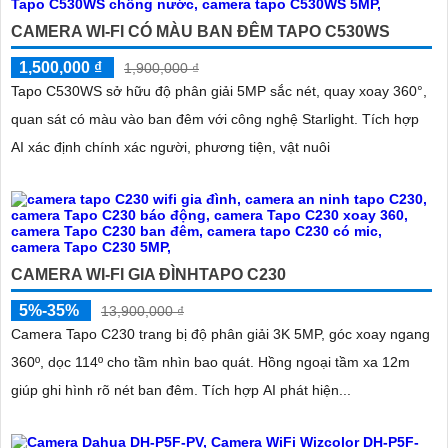
CAMERA WI-FI CÓ MÀU BAN ĐÊM TAPO C530WS
1,500,000 ₫
1,900,000 ₫
Tapo C530WS sở hữu độ phân giải 5MP sắc nét, quay xoay 360°,
quan sát có màu vào ban đêm với công nghệ Starlight. Tích hợp
AI xác định chính xác người, phương tiện, vật nuôi
CAMERA WI-FI GIA ĐÌNHTAPO C230
5%-35%
13,900,000 ₫
Camera Tapo C230 trang bị độ phân giải 3K 5MP, góc xoay ngang
360º, dọc 114º cho tầm nhìn bao quát. Hồng ngoại tầm xa 12m
giúp ghi hình rõ nét ban đêm. Tích hợp AI phát hiện...