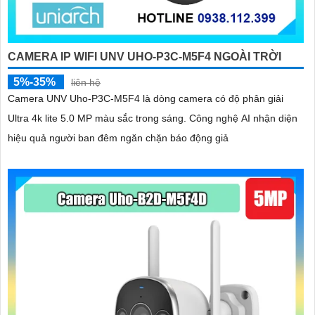
CAMERA IP WIFI UNV UHO-P3C-M5F4 NGOÀI TRỜI
5%-35%
liên hệ
Camera UNV Uho-P3C-M5F4 là dòng camera có độ phân giải
Ultra 4k lite 5.0 MP màu sắc trong sáng. Công nghệ AI nhận diện
hiệu quả người ban đêm ngăn chặn báo động giả