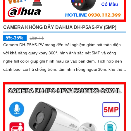
CAMERA KHÔNG DÂY DAHUA DH-P5AS-PV (5MP)
5%-35%
Liên Hệ
Camera DH-P5AS-PV mang đến trải nghiệm giám sát toàn diện
với khả năng quay xoay 360°, hình ảnh sắc nét 5MP và công
nghệ full color giúp ghi hình màu cả vào ban đêm. Tích hợp đèn
cảnh báo, còi hú chống trộm, tầm nhìn hồng ngoại 30m, khe thẻ
nhớ đến 256GB cùng chuẩn chống nước IP66 camera hoạt động
ổn định trong mọi điều kiện