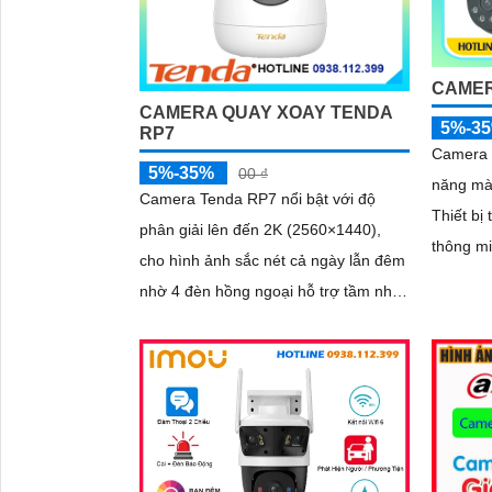
CAMER
CAMERA QUAY XOAY TENDA
5%-3
RP7
Camera 
5%-35%
00 ₫
năng màu
Camera Tenda RP7 nổi bật với độ
Thiết bị
phân giải lên đến 2K (2560×1440),
thông m
cho hình ảnh sắc nét cả ngày lẫn đêm
định sẵn
nhờ 4 đèn hồng ngoại hỗ trợ tầm nhìn
10m. Hỗ trợ quay ngang 355° và
nghiêng -65°~90°, tích hợp mic, loa,
Wi-Fi 2