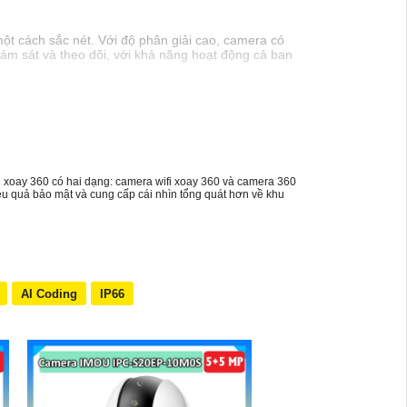
ột cách sắc nét. Với độ phân giải cao, camera có
iám sát và theo dõi, với khả năng hoạt động cả ban
 xoay 360 có hai dạng: camera wifi xoay 360 và camera 360
ệu quả bảo mật và cung cấp cái nhìn tổng quát hơn về khu
AI Coding
IP66