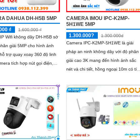
A DAHUA DH-H5B 5MP
CAMERA IMOU IPC-K2MP-
5H1WE 5MP
000 ₫
1,600,000 ₫
1.300.000?
1.300.000d
IP Wifi không dây DH-H5B sở
Camera IPC-K2MP-5H1WE là giải
phân giải 5MP cho hình ảnh
pháp an ninh không dây với độ phân
 hỗ trợ quay xoay 360 độ linh
giải cao 3K mang đến hình ảnh sắc
nét và chi tiết, hồng ngoại 10m có tíc
i 2 chiều và hồng ngoại tầm
hợp đèn trợ sáng cho hình ảnh ban
 phù hợp sử dụng cả ngày lẫn
đêm có màu. Camera tích hợp kết nối
Wi-Fi 6 tiện lợi, hỗ trợ giám sát từ xa
qua điện thoại