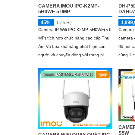
CAMERA IMOU IPC-K2MP-
DH-P5
5H0WE 5.0MP
DAHUA
45%
1,899,
Liên Hệ
Camera IP Wifi IPC-K2MP-5H0WE(5.0
Camera 
MP) tích hợp chức năng cao cấp Thu
camera c
Âm Và Loa khả năng phát hiện con
độ nét c
người và chuyển động với trang bị
cùng 1 c
Chống Ngược Sáng HDR hình ảnh rõ
chuyện 2
nét dù ở môi trường ánh sáng khác
ban đêm
nhau công nghệ xử lý hình ảnh thiếu
thực và 
sáng có màu ban đêm mang lại hình
hiện ngư
ảnh sắc nét
đảm bảo
camera 
chức năn
năng the
CAMER
tốt. Sản phẩm không dây, tiện lợi trong
S5W
CAMERA WIFI QUAY QUÉT IPC-