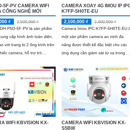
D-5F-PV CAMERA WIFI
CAMERA XOAY 4G IMOU IP IPC
 CÔNG NGHỆ MỚI
K7FP-5H0TE-EU
000 ₫
2,100,000 ₫
2,500,000 ₫
2,400,000 ₫
DH-P5D-5F-PV là sản phẩm
Camera Imou IPC-K7FP-5H0TE-EU l
ung cấp hình ảnh toàn diện,
một sản phẩm camera an ninh đa
ao với trang bị 2 ống kính trên
năng được thiết kế đặc biệt cho các
hiếc camera, hỗ trợ trò
ứng dụng cần giám sát từ xa trong
 chiều, cung cấp hình ảnh
điều kiện không có kết nối mạng dây
 có màu sắc rõ ràng chân
Imou IPC-K7FP-5H0TE-EU hỗ trợ
đặc biệt là công nghệ AI phát
công nghệ hồng ngoại với khả năng
ời phương tiện chính xác,
nhìn đêm lên đến 30 mét.
 an ninh hiệu quảDòng
quan sát DH-P5D-5F-PV với
g đàm thoại 2 chiều và khả
o dõi chuyển động trả nghiệm
A WIFI KBVISION KX-
CAMERA WIFI KBVISION KX-
S5BW