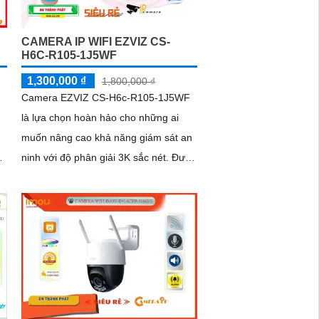
CAMERA IP WIFI EZVIZ CS-
H6C-R105-1J5WF
1,300,000 ₫
1,800,000 ₫
Camera EZVIZ CS-H6c-R105-1J5WF
là lựa chọn hoàn hảo cho những ai
muốn nâng cao khả năng giám sát an
h
ninh với độ phân giải 3K sắc nét. Được
trang bị nhiều tính năng hiện đại như
công nghệ WDR kỹ thuật số và giảm
nhiễu 3D, chiếc camera này giúp cải
thiện chất lượng hình ảnh trong mọi
điều kiện ánh sáng