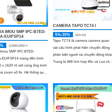
CAMERA TAPO TC74 I
A IMOU 5MP IPC-B7ED-
5%-35%
liên hệ
A-EU/FSP14
Tapo TC74 là camera camera quan
5%
2,090,000 ₫
sát cấu hình phát hiện chuyển động
Imou 5MP IPC-B7ED-
phân biệt người và chuyển động khá
-EU/FSP14 mang đến hình
Trang bị Wifi tích hợp Mic và Loa cho
 x 1620 rõ nét cùng ống kính
đàm thoại 2 chiều.
om số 8x. Hệ thống quay
ng 340° dọc 90° loại bỏ điểm