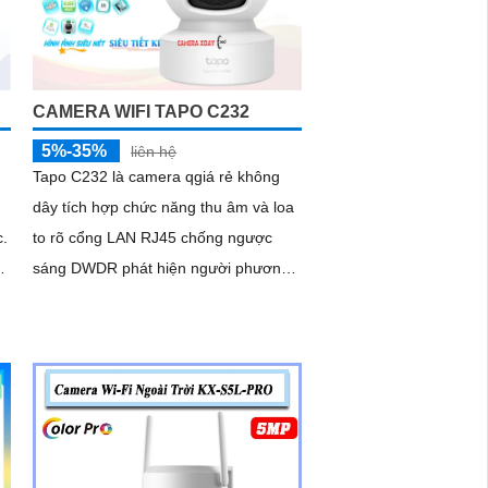
CAMERA WIFI TAPO C232
5%-35%
liên hệ
Tapo C232 là camera qgiá rẻ không
dây tích hợp chức năng thu âm và loa
c.
to rõ cổng LAN RJ45 chống ngược
sáng DWDR phát hiện người phương
tiện. cảm biến video CMOS chức năng
độ nhạy sáng cao trên chip Starlight
hồng ngoại 10m khe thẻ nhớ 512GB
giúp giám sát tốt hơn trong điều kiện
thiếu sáng