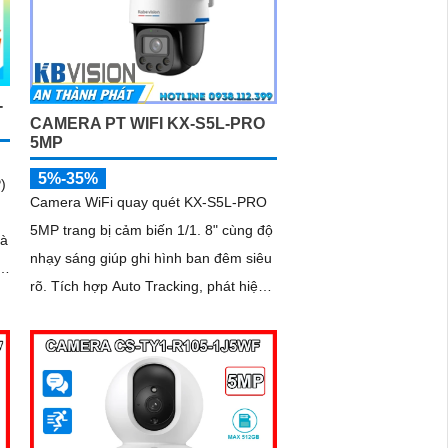
-
CAMERA PT WIFI KX-S5L-PRO
5MP
5%-35%
)
Camera WiFi quay quét KX-S5L-PRO
5MP trang bị cảm biến 1/1. 8" cùng độ
nhạy sáng giúp ghi hình ban đêm siêu
rõ. Tích hợp Auto Tracking, phát hiện
ả
người, phương tiện, quay quét tự...