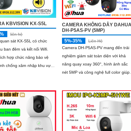
A KBVISION KX-S5L
CAMERA KHÔNG DÂY DAHU
DH-P5AS-PV (5MP)
5%
liên hệ
5%-35%
quan sát KX-S5L có chức
Liên Hệ
Camera DH-P5AS-PV mang đến trải
 ban đêm và kết nối Wifi.
nghiệm giám sát toàn diện với khả
 tích hợp chức năng bảo vệ
năng quay xoay 360°, hình ảnh sắc
inh chống xâm nhập khu vực
nét 5MP và công nghệ full color giúp
 trên ống kính
ghi hình màu cả vào ban đêm. Tích
hợp đèn cảnh báo, còi hú chống trộm
tầm nhìn hồng ngoại 30m, khe thẻ
nhớ đến 256GB cùng chuẩn chống
nước IP66 camera hoạt động ổn địn
trong mọi điều kiện