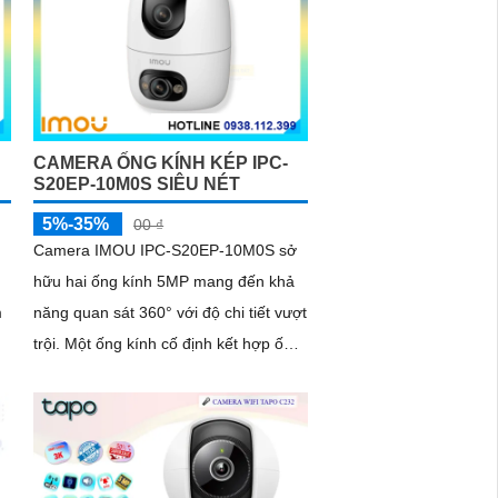
CAMERA ỐNG KÍNH KÉP IPC-
S20EP-10M0S SIÊU NÉT
5%-35%
00 ₫
Camera IMOU IPC-S20EP-10M0S sở
hữu hai ống kính 5MP mang đến khả
m
năng quan sát 360° với độ chi tiết vượt
trội. Một ống kính cố định kết hợp ống
kính xoay giúp ghi hình toàn diện mà
không bỏ sót điểm mù