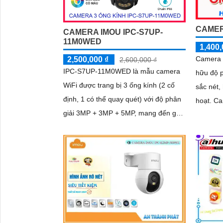
CAMER
CAMERA IMOU IPC-S7UP-
11M0WED
1,400,
Camera 
2,500,000 ₫
2,600,000 ₫
IPC-S7UP-11M0WED là mẫu camera
hữu độ 
WiFi được trang bị 3 ống kính (2 cố
sắc nét,
định, 1 có thể quay quét) với độ phân
hoạt. Camera tích hợp nút gọi điện,
giải 3MP + 3MP + 5MP, mang đến góc
đàm thoạ
nhìn toàn cảnh rõ nét. Camera hỗ trợ
xa 10m,
4 chế độ quan sát ban đêm linh hoạt,
đêm
giúp giám sát hiệu quả trong mọi điều
kiện ánh sáng