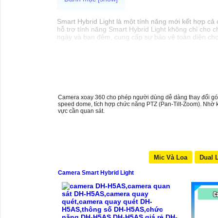
Smart Hybrid Light là một tính năng mới kết hợp cả
hỗ trợ tính năng Smart Hybrid Light không chỉ cho 
ngày và ban đêm, cung cấp sự bảo vệ toàn diện ch
Camera xoay 360 cho phép người dùng dễ dàng thay đổi góc
speed dome, tích hợp chức năng PTZ (Pan-Tilt-Zoom). Nhờ kh
vực cần quan sát.
Mic Và Loa
Dual 
Camera Smart Hybrid Light