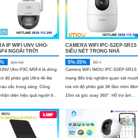
A IP WIFI UNV UHO-
CAMERA WIFI IPC-S2EP-5R1S
5F4 NGOÀI TRỜI
SIÊU NÉT TRONG NHÀ
5%
5%-35%
liên hệ
00 ₫
UNV Uho-P3C-M5F4 là dòng
Camera WiFi IMOU IPC-S2EP-5R1S
ó độ phân giải Ultra 4k lite
mang đến trải nghiệm quan sát mượt
màu sắc trong sáng. Công
mà với độ phân giải 3K tầm nhìn đê
nhận diện hiệu quả người ban
15m và góc xoay 360°. Hỗ trợ âm
n chặn báo động giả
thanh hai chiều gọi video chỉ với một
chạm và lưu trữ thẻ nhớ tới 256GB