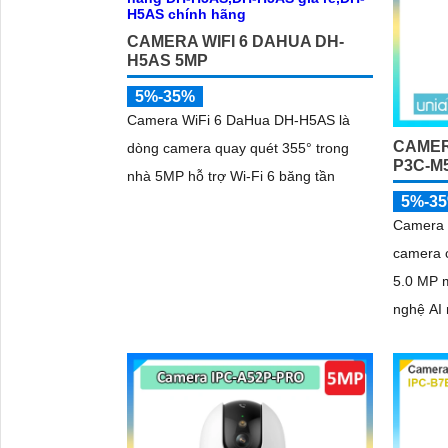
CAMERA WIFI 6 DAHUA DH-
H5AS 5MP
5%-35%
Camera WiFi 6 DaHua DH-H5AS là
CAMER
dòng camera quay quét 355° trong
P3C-M
nhà 5MP hỗ trợ Wi-Fi 6 băng tần
5%-3
Camera 
camera c
5.0 MP 
nghệ AI 
đêm ngă
'