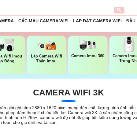
CAMERA
CÁC MẪU CAMERA WIFI
LẮP ĐẶT CAMERA WIFI
ĐẦU
Camera Imou 360
Camera Imou
a Wifi Imou
Lắp Camera Wifi
Trong Nh
áo Động
Thân Imou
CAMERA WIFI 3K
 giải ghi hình 2880 x 1620 pixel mang đến chất lượng hình ảnh sắc nét
a, cho phép đàm thoại 2 chiều tiện lợi. Camera wifi 3K là sản phẩm côn
én hình ảnh H.265+, camera wifi độ nét 3k giúp tiết kiệm dung lượng và 
toàn cho gia đình và tài sản.