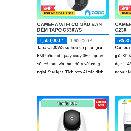
CAMERA WI-FI CÓ MÀU BAN
CAMER
ĐÊM TAPO C530WS
C230
1,500,000 ₫
5%-3
1,900,000 ₫
Tapo C530WS sở hữu độ phân giải
Camera 
5MP sắc nét, quay xoay 360°, quan
giải 3K 
sát có màu vào ban đêm với công
dọc 114º 
nghệ Starlight. Tích hợp AI xác định
ngoại tầ
chính xác người, phương tiện, vật nuôi