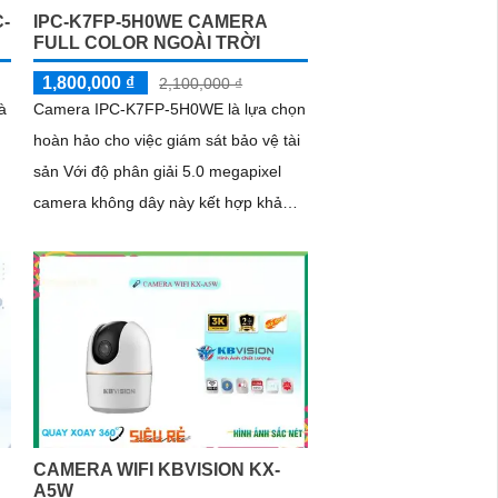
-
IPC-K7FP-5H0WE CAMERA
FULL COLOR NGOÀI TRỜI
1,800,000 ₫
2,100,000 ₫
à
Camera IPC-K7FP-5H0WE là lựa chọn
hoàn hảo cho việc giám sát bảo vệ tài
sản Với độ phân giải 5.0 megapixel
camera không dây này kết hợp khả
năng phát hiện chuyển động thông
minh và phát hiện hình dáng người
CAMERA WIFI KBVISION KX-
A5W