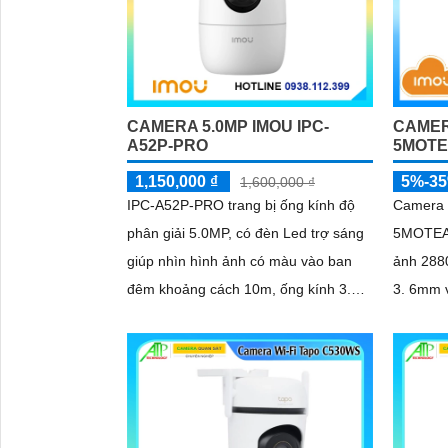
CAMERA 5.0MP IMOU IPC-
CAMER
A52P-PRO
5MOTE
1,150,000 ₫
5%-3
1,600,000 ₫
IPC-A52P-PRO trang bị ống kính độ
Camera 
phân giải 5.0MP, có đèn Led trợ sáng
5MOTEA
giúp nhìn hình ảnh có màu vào ban
ảnh 2880
đêm khoảng cách 10m, ống kính 3.
3. 6mm và zo
6mm cho ra gốc nhìn rộng, hỗ trợ
quét nga
công...
mù