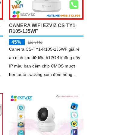
A
CAMERA WIFI EZVIZ CS-TY1-
R105-1J5WF
45%
Liên Hệ
Camera CS-TY1-R105-1J5WF giá rẻ
an ninh lưu dữ liệu 512GB không dây
IP màu ban đêm chip CMOS mượt
hơn auto tracking xem đêm hồng
ngoại 10m không cần đầu ghi IP Wifi
,
nét 5.0 MP Smart IR
h