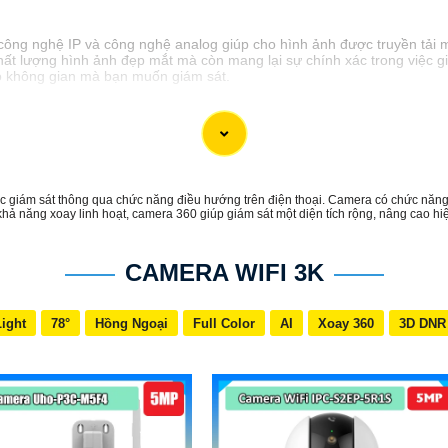
 công nghệ IP và công nghệ analog giúp cho hình ảnh được truyền tải m
chất lượng hình ảnh đẹp mắt mà còn mang lại sự chính xác trong việc g
o không gian mà bạn muốn giám sát.
 giám sát thông qua chức năng điều hướng trên điện thoại. Camera có chức năng
ả năng xoay linh hoạt, camera 360 giúp giám sát một diện tích rộng, nâng cao hi
CAMERA WIFI 3K
Light
78°
Hồng Ngoại
Full Color
AI
Xoay 360
3D DNR