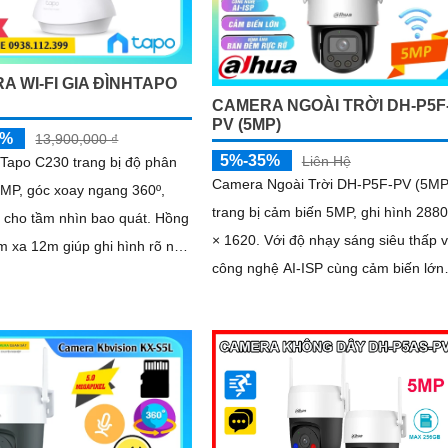
A WI-FI GIA ĐÌNHTAPO
CAMERA NGOÀI TRỜI DH-P5F
PV (5MP)
5%
13,900,000 ₫
5%-35%
Liên Hệ
Tapo C230 trang bị độ phân
Camera Ngoài Trời DH-P5F-PV (5MP
5MP, góc xoay ngang 360º,
trang bị cảm biến 5MP, ghi hình 2880
cho tầm nhìn bao quát. Hồng
× 1620. Với độ nhạy sáng siêu thấp và
m xa 12m giúp ghi hình rõ nét
công nghệ AI-ISP cùng cảm biến lớn,
ban đêm. Tích hợp AI phát hiện...
camera mang lại hình ảnh vượt trội c
ngày lẫn đêm