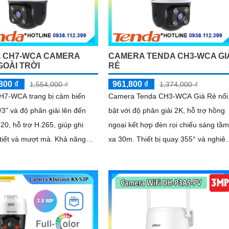
 CH7-WCA CAMERA
CAMERA TENDA CH3-WCA GI
GOÀI TRỜI
RẺ
800 ₫
961,800 ₫
1,554,000 ₫
1,374,000 ₫
H7-WCA trang bị cảm biến
Camera Tenda CH3-WCA Giá Rẻ nổi
" và độ phân giải lên đến
bật với độ phân giải 2K, hỗ trợ hồng
0, hỗ trợ H.265, giúp ghi
ngoại kết hợp đèn rọi chiếu sáng tầm
ết và mượt mà. Khả năng
xa 30m. Thiết bị quay 355° và nghiêng
n đêm thông minh với 4 đèn
90°, có khả năng phát hiện chuyển
động, con người, phương tiện