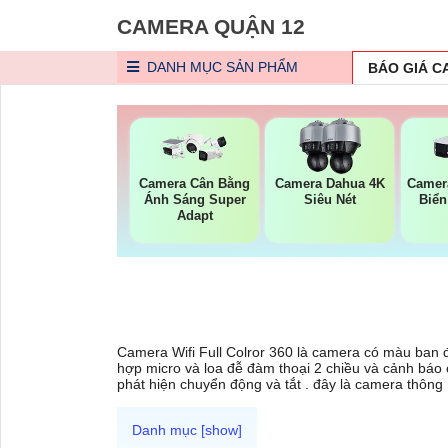
CAMERA QUẬN 12
DANH MỤC
SẢN PHẨM
BÁO GIÁ 
Camera Cân Bằng
Camera Dahua 4K
Camer
Ánh Sáng Super
Siêu Nét
Biển
Adapt
Camera Wifi Full Colror 360 là camera có màu ban 
hợp micro và loa đễ đàm thoại 2 chiều và cảnh báo c
phát hiện chuyển động và tắt . đây là camera thông