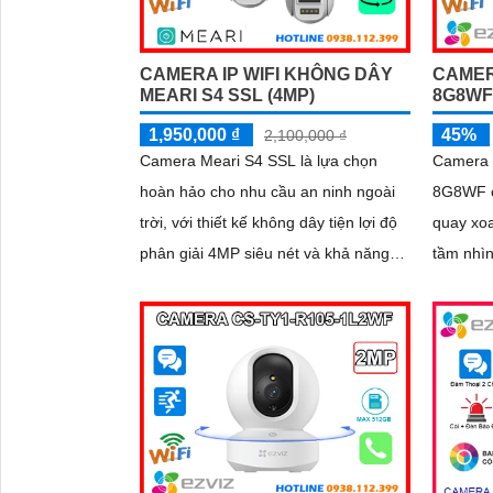
CAMERA IP WIFI KHÔNG DÂY
CAMER
MEARI S4 SSL (4MP)
8G8W
1,950,000 ₫
45%
2,100,000 ₫
Camera Meari S4 SSL là lựa chọn
Camera 
hoàn hảo cho nhu cầu an ninh ngoài
8G8WF c
trời, với thiết kế không dây tiện lợi độ
quay xoa
phân giải 4MP siêu nét và khả năng
tầm nhìn
quay xoay 360° bao quát toàn cảnh.
Phát hiệ
Camera ghi hình ban đêm có màu
thông mi
sống động ngay cả khi không bật đèn
kết hợp 
LED, tích hợp còi hú, đèn cảnh báo và
chiều gi
đàm thoại 2 chiều giúp bạn chủ động
phát hiện và xử lý mọi tình huống