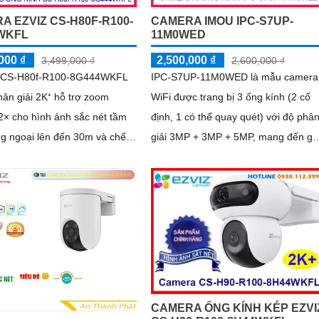
A EZVIZ CS-H80F-R100-
CAMERA IMOU IPC-S7UP-
WKFL
11M0WED
000 ₫
2,500,000 ₫
3,499,000 ₫
2,600,000 ₫
 CS-H80f-R100-8G444WKFL
IPC-S7UP-11M0WED là mẫu camera
hân giải 2K⁺ hỗ trợ zoom
WiFi được trang bị 3 ống kính (2 cố
2× cho hình ảnh sắc nét tầm
định, 1 có thể quay quét) với độ phâ
g ngoại lên đến 30m và chế
giải 3MP + 3MP + 5MP, mang đến gó
ban đêm trong phạm vi 20m
nhìn toàn cảnh rõ nét. Camera hỗ trợ
y 360°, tích hợp đàm thoại
4 chế độ quan sát ban đêm linh hoạt,
u, còi báo động và đèn chớp,
giúp giám sát hiệu quả trong mọi điề
iúp nâng cao an ninh hiệu
kiện ánh sáng
ụi, nước, đảm bảo hoạt động
rong mọi điều kiện thời tiết
CAMERA ỐNG KÍNH KÉP EZVI