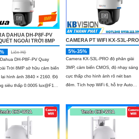
A DAHUA DH-P8F-PV
CAMERA PT WIFI KX-S3L-PRO
QUÉT NGOÀI TRỜI 8MP
5%-35%
5%
Liên Hệ
Camera KX-S3L-PRO độ phân giải
 Dahua DH-P8F-PV Quay
3MP, cảm biến CMOS, độ nhạy sáng
oài Trời 8MP sở hữu cảm biến
cực thấp cho hình ảnh rõ nét ban
lại hình ảnh 3840 × 2160. Độ
đêm. Tích hợp WiFi 6, hỗ trợ Auto
ng siêu thấp 0.0005 lux@F1.0
Tracking, phát hiện người và phương
ng nghệ AI-ISP và cảm biến
tiện, đàm thoại 2 chiều, báo động còi
hú, đèn chớp