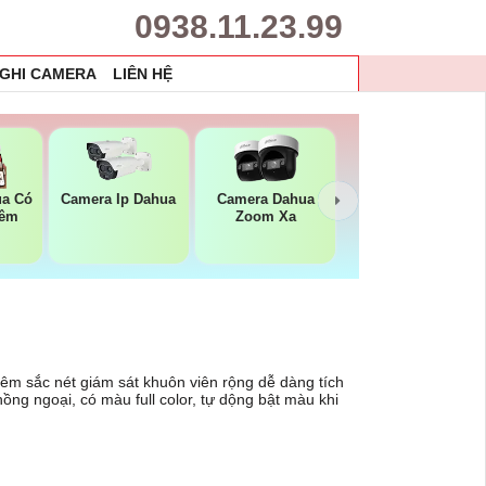
0938.11.23.99
 GHI CAMERA
LIÊN HỆ
ua Có
Camera Ip Dahua
Camera Dahua
Đêm
Zoom Xa
êm sắc nét giám sát khuôn viên rộng dễ dàng tích
ồng ngoại, có màu full color, tự dộng bật màu khi