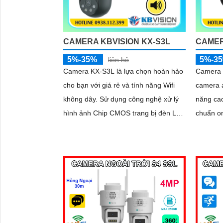
CAMERA KBVISION KX-S3L
CAMER
5%-35%
5%-3
liên hệ
Camera KX-S3L là lựa chọn hoàn hảo
Camera k
cho bạn với giá rẻ và tính năng Wifi
camera a
không dây. Sử dụng công nghệ xử lý
năng ca
hình ảnh Chip CMOS trang bị đèn Led
chuẩn on
giúp nhìn có màu vào ban đêm lên
đầu ghi. Trang bị Chống Ngược Sán
đến 30m
DWDR hì