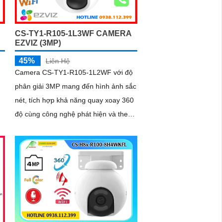
CS-TY1-R105-1L3WF CAMERA
EZVIZ (3MP)
45%
Liên Hệ
Camera CS-TY1-R105-1L2WF với độ
phân giải 3MP mang đến hình ảnh sắc
nét, tích hợp khả năng quay xoay 360
độ cùng công nghệ phát hiện và theo
dõi chuyển động tự động, giúp giám
sát toàn diện, không bỏ lỡ bất kỳ
khoảnh khắc quan trọng nào. Hỗ trợ
đàm thoại hai chiều, tầm nhìn hồng
ngoại lên đến 10m và khe cắm thẻ
nhớ dung lượng 512GB, đây chính là
camera tối ưu với mức giá vô cùng