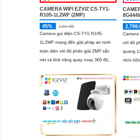
CAMERA WIFI EZVIZ CS-TY1-
CAMER
R105-1L2WF (2MP)
8G444
45%
2,799,
Liên Hệ
Camera gọi điện CS-TY1-R105-
Camera
1L2WF mang đến giải pháp an ninh
với độ p
toàn diện với độ phân giải 2MP sắc
quang 1
nét và khả năng quay xoay 360 độ,
nhìn hồn
giúp bao quát mọi góc nhìn. Công
độ màu 
nghệ AI thông minh tự động phát hiện,
quay xoa
theo dõi chuyển động, kết hợp đàm
hai chiề
thoại 2 chiều, giúp bạn giao tiếp dễ
camera g
dàng từ xa
quả. Đạt chuẩn IP67 có khả năng
chống b
ổn định t