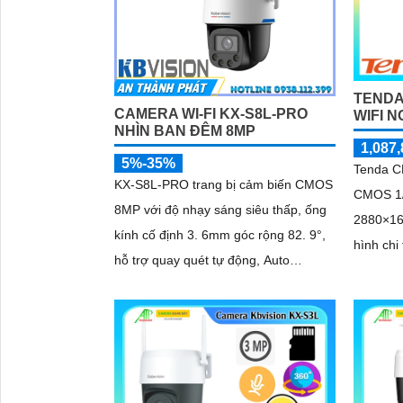
TENDA
CAMERA WI-FI KX-S8L-PRO
WIFI N
NHÌN BAN ĐÊM 8MP
1,087,
5%-35%
Tenda C
KX-S8L-PRO trang bị cảm biến CMOS
CMOS 1/3
8MP với độ nhạy sáng siêu thấp, ống
2880×162
kính cố định 3. 6mm góc rộng 82. 9°,
hình chi ti
hỗ trợ quay quét tự động, Auto
nhìn ba
Tracking theo dõi đối tượng
hồng...