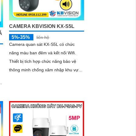
CAMERA KBVISION KX-S5L
Á
5%-35%
liên hệ
Camera quan sát KX-S5L có chức
năng màu ban đêm và kết nối Wifi.
Thiết bị tích hợp chức năng bảo vệ
thông minh chống xâm nhập khu vực
định sẵn trên ống kính