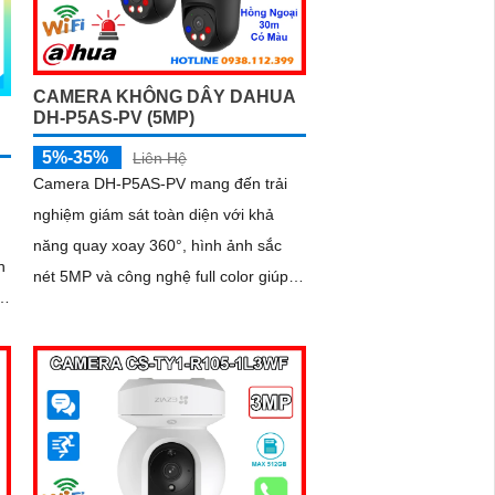
CAMERA KHÔNG DÂY DAHUA
DH-P5AS-PV (5MP)
5%-35%
Liên Hệ
Camera DH-P5AS-PV mang đến trải
nghiệm giám sát toàn diện với khả
năng quay xoay 360°, hình ảnh sắc
n
nét 5MP và công nghệ full color giúp
ghi hình màu cả vào ban đêm. Tích
hợp đèn cảnh báo, còi hú chống trộm,
h
tầm nhìn hồng ngoại 30m, khe thẻ
nhớ đến 256GB cùng chuẩn chống
nước IP66 camera hoạt động ổn định
trong mọi điều kiện