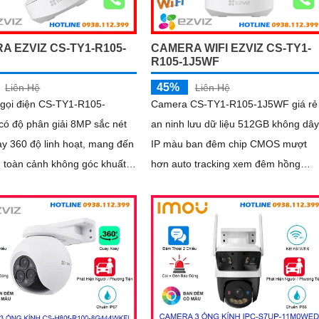
CAMERA WIFI EZVIZ CS-TY1-
A EZVIZ CS-TY1-R105-
R105-1J5WF
F
45%
Liên Hệ
Liên Hệ
Camera CS-TY1-R105-1J5WF giá rẻ
gọi điện CS-TY1-R105-
an ninh lưu dữ liệu 512GB không dây
ó độ phân giải 8MP sắc nét
IP màu ban đêm chip CMOS mượt
y 360 độ linh hoạt, mang đến
hơn auto tracking xem đêm hồng
 toàn cảnh không góc khuất.
ngoại 10m không cần đầu ghi IP Wifi
n và theo dõi chuyển động
nét 5.0 MP Smart IR
nh giúp giám sát chính xác,
với tính năng đàm thoại hai
ao tiếp dễ dàng từ xa