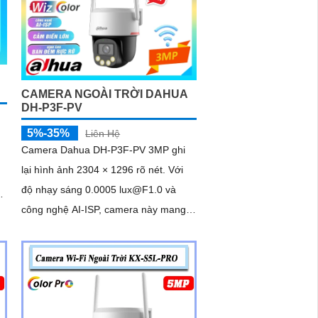
CAMERA NGOÀI TRỜI DAHUA
DH-P3F-PV
5%-35%
Liên Hệ
Camera Dahua DH-P3F-PV 3MP ghi
lại hình ảnh 2304 × 1296 rõ nét. Với
độ nhạy sáng 0.0005 lux@F1.0 và
i
công nghệ AI-ISP, camera này mang
lại hình ảnh vượt trội cả ngày lẫn đêm