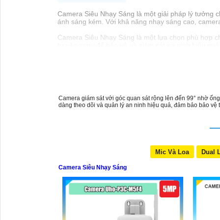
Camera Siêu Nhạy Sáng là một giải pháp lý tưởng ch
ánh sáng kém. Với khả năng nhạy sáng cao, camera nà
Camera Siêu Nhạy Sáng là một lựa chọn phù hợp cho 
tư vào cameđể bảo vệ và giám sát an ninh hiệu quả
Camera giám sát với góc quan sát rộng lên đến 99° nhờ ống 
dàng theo dõi và quản lý an ninh hiệu quả, đảm bảo bảo vệ t
Mic Và Loa
Dual 
Camera Siêu Nhạy Sáng