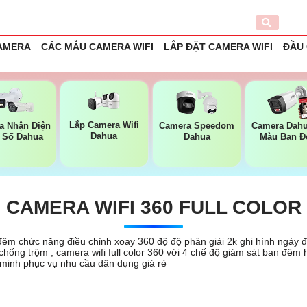
CAMERA
CÁC MẪU CAMERA WIFI
LẮP ĐẶT CAMERA WIFI
ĐẦU
Lắp Camera Wifi
a Nhận Diện
Camera Speedom
Camera Dah
Dahua
 Số Dahua
Dahua
Màu Ban 
CAMERA WIFI 360 FULL COLOR
đêm chức năng điều chỉnh xoay 360 độ độ phân giải 2k ghi hình ngày đ
hống trộm , camera wifi full color 360 với 4 chế độ giám sát ban đêm h
 minh phục vụ nhu cầu dân dụng giá rẻ