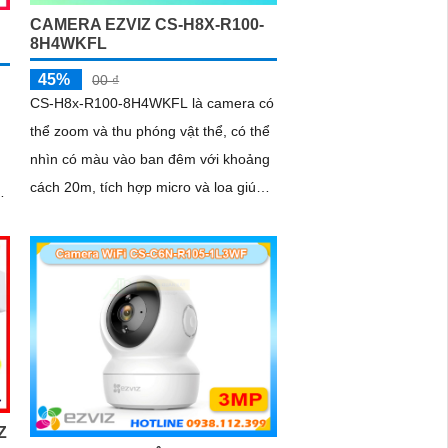
hấp dẫn
CAMERA EZVIZ CS-H8X-R100-
8H4WKFL
45%
00 ₫
CS-H8x-R100-8H4WKFL là camera có
thể zoom và thu phóng vật thể, có thể
nhìn có màu vào ban đêm với khoảng
n
cách 20m, tích hợp micro và loa giúp
c
đàm thoại 2 chiều, cho ra hình ảnh
2K+ sắc nét, có thể báo động chủ
động bằng còi và đèn
u
Z