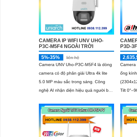
CAMERA IP WIFI UNV UHO-
CAMER
P3C-M5F4 NGOÀI TRỜI
P3D-3F
5%-35%
2,635,
liên hệ
Camera UNV Uho-P3C-M5F4 là dòng
Camera 
camera có độ phân giải Ultra 4k lite
ống kính
5.0 MP màu sắc trong sáng. Công
(2304x1
nghệ AI nhận diện hiệu quả người ban
Tilt 0°–
'
đêm ngăn chặn báo động giả
với 4 đèn warm
camera 
nước IP6
256GB, k