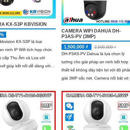
A KX-S3P KBVISION
CAMERA WIFI DAHUA DH-
5%
P3AS-PV (3MP)
bvision KX-S3P là loại
1,500,000 ₫
2,500,000 ₫
n ninh IP Wifi tích hợp chức
DH-P3AS-PV Dahua là lựa chọn lý
o cấp Thu Âm và Loa với
tưởng cho giải pháp an ninh kết hợp
vif giúp kết nối dễ dàng với
thiết kế không dây tiện lợi với độ phâ
g
giải 3MP sắc nét. Camera nổi bật với
nh ảnh rõ hơn dù ở đâu
khả năng quay xoay 360°, phát hiện
chính xác người và phương tiện, cản
báo tức thì bằng đèn nháy và còi hú