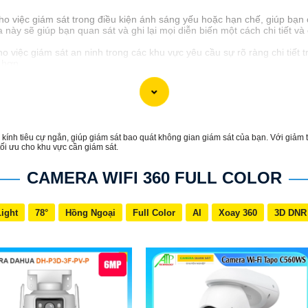
o việc giám sát trong điều kiện ánh sáng yếu hoặc hạn chế, giúp bạn 
y sẽ giúp bạn quan sát và ghi lại mọi diễn biến một cách chi tiết và 
việc giám sát an ninh trong các khu vực yêu cầu sự rõ ràng chi tiết 
 hơn.
kính tiêu cự ngắn, giúp giám sát bao quát không gian giám sát của bạn. Với giảm 
ối ưu cho khu vực cần giám sát.
CAMERA WIFI 360 FULL COLOR
Light
78°
Hồng Ngoại
Full Color
AI
Xoay 360
3D DNR