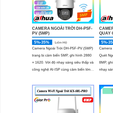
CAMERA NGOÀI TRỜI DH-P5F-
CAMER
PV (5MP)
QUAY 
5%-35%
5%-3
Liên Hệ
Camera Ngoài Trời DH-P5F-PV (5MP)
Camera
trang bị cảm biến 5MP, ghi hình 2880
Quét Ng
× 1620. Với độ nhạy sáng siêu thấp và
8MP, ghi 
công nghệ AI-ISP cùng cảm biến lớn,
nhạy sá
camera mang lại hình ảnh vượt trội cả
cùng cô
ngày lẫn đêm
lớn...