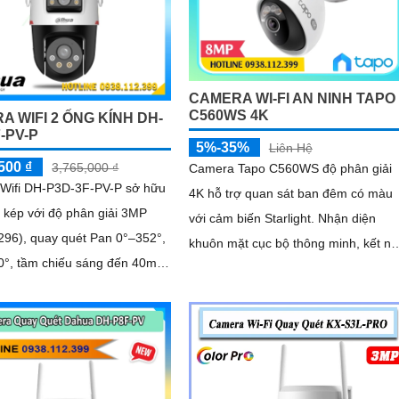
CAMERA WI-FI AN NINH TAPO
C560WS 4K
A WIFI 2 ỐNG KÍNH DH-
-PV-P
5%-35%
Liên Hệ
500 ₫
3,765,000 ₫
Camera Tapo C560WS độ phân giải
Wifi DH-P3D-3F-PV-P sở hữu
4K hỗ trợ quan sát ban đêm có màu
 kép với độ phân giải 3MP
với cảm biến Starlight. Nhận diện
296), quay quét Pan 0°–352°,
khuôn mặt cục bộ thông minh, kết nố
90°, tầm chiếu sáng đến 40m
Wi-Fi 6 băng tần kép ổn định
 light. Ngoài ra, mẫu
này còn đạt chuẩn chống
6, hỗ trợ thẻ nhớ tối đa
ết nối Wi-Fi 2