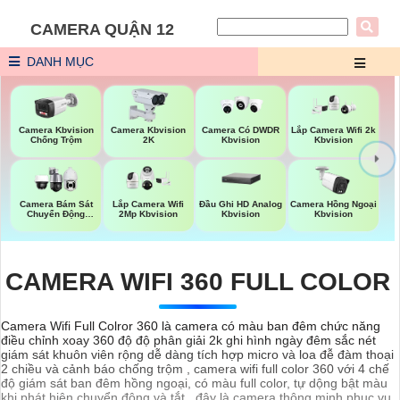
CAMERA QUẬN 12
DANH MỤC
Camera Kbvision
Camera Kbvision
Camera Có DWDR
Lắp Camera Wifi 2k
Chống Trộm
2K
Kbvision
Kbvision
Đầu Ghi HD Analog
Camera Bám Sát
Lắp Camera Wifi
Camera Hồng Ngoại
Kbvision
Chuyển Động
2Mp Kbvision
Kbvision
Kbvision
CAMERA WIFI 360 FULL COLOR
Camera Wifi Full Colror 360 là camera có màu ban đêm chức năng
điều chỉnh xoay 360 độ độ phân giải 2k ghi hình ngày đêm sắc nét
giám sát khuôn viên rộng dễ dàng tích hợp micro và loa đễ đàm thoại
2 chiều và cảnh báo chống trộm , camera wifi full color 360 với 4 chế
độ giám sát ban đêm hồng ngoại, có màu full color, tự dộng bật màu
khi phát hiện chuyển động và tắt . đây là camera thông minh phục vụ