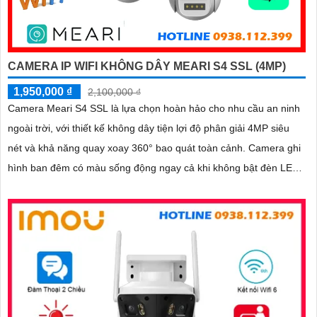
CAMERA IP WIFI KHÔNG DÂY MEARI S4 SSL (4MP)
1,950,000 ₫
2,100,000 ₫
Camera Meari S4 SSL là lựa chọn hoàn hảo cho nhu cầu an ninh
ngoài trời, với thiết kế không dây tiện lợi độ phân giải 4MP siêu
nét và khả năng quay xoay 360° bao quát toàn cảnh. Camera ghi
hình ban đêm có màu sống động ngay cả khi không bật đèn LED,
tích hợp còi hú, đèn cảnh báo và đàm thoại 2 chiều giúp bạn chủ
động phát hiện và xử lý mọi tình huống