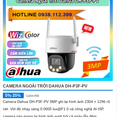
'
CAMERA NGOÀI TRỜI DAHUA DH-P3F-PV
5%-35%
Liên Hệ
Camera Dahua DH-P3F-PV 3MP ghi lại hình ảnh 2304 × 1296 rõ
nét. Với độ nhạy sáng 0.0005 lux@F1.0 và công nghệ AI-ISP,
camera này mang lại hình ảnh vượt trội cả ngày lẫn đêm