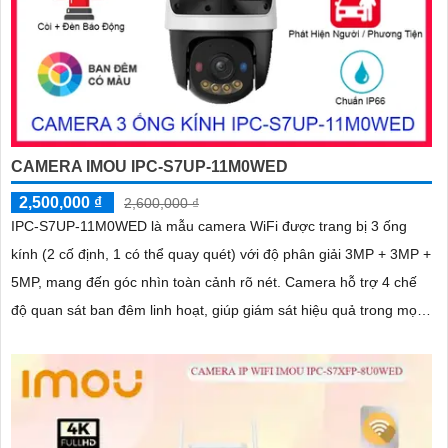
CAMERA IMOU IPC-S7UP-11M0WED
2,500,000 ₫
2,600,000 ₫
IPC-S7UP-11M0WED là mẫu camera WiFi được trang bị 3 ống
kính (2 cố định, 1 có thể quay quét) với độ phân giải 3MP + 3MP +
5MP, mang đến góc nhìn toàn cảnh rõ nét. Camera hỗ trợ 4 chế
độ quan sát ban đêm linh hoạt, giúp giám sát hiệu quả trong mọi
điều kiện ánh sáng