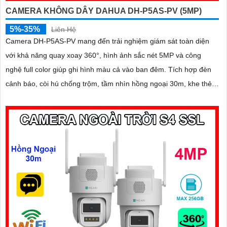
CAMERA KHÔNG DÂY DAHUA DH-P5AS-PV (5MP)
5%-35%
Liên Hệ
Camera DH-P5AS-PV mang đến trải nghiệm giám sát toàn diện
với khả năng quay xoay 360°, hình ảnh sắc nét 5MP và công
nghệ full color giúp ghi hình màu cả vào ban đêm. Tích hợp đèn
cảnh báo, còi hú chống trộm, tầm nhìn hồng ngoại 30m, khe thẻ
nhớ đến 256GB cùng chuẩn chống nước IP66 camera hoạt động
ổn định trong mọi điều kiện