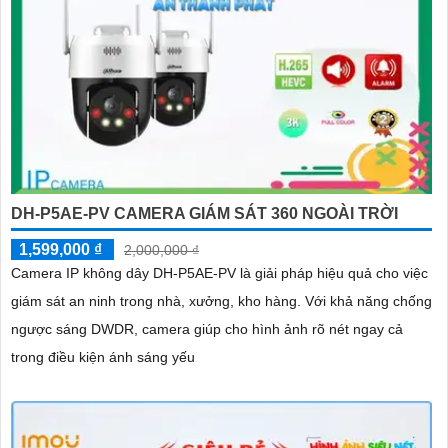
DH-P5AE-PV CAMERA GIÁM SÁT 360 NGOÀI TRỜI
1,599,000 ₫
2,000,000 ₫
Camera IP không dây DH-P5AE-PV là giải pháp hiệu quả cho việc
giám sát an ninh trong nhà, xưởng, kho hàng. Với khả năng chống
ngược sáng DWDR, camera giúp cho hình ảnh rõ nét ngay cả
trong điều kiện ánh sáng yếu