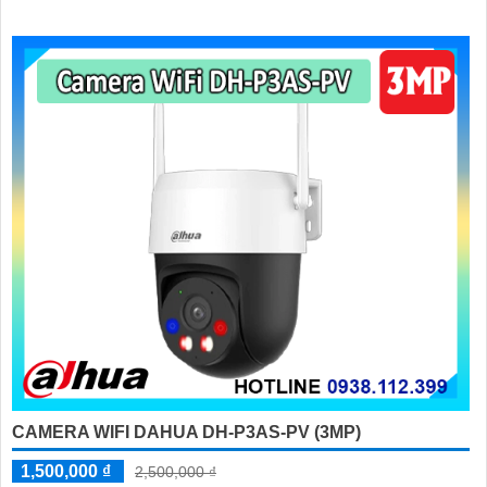
CAMERA WIFI DAHUA DH-P3AS-PV (3MP)
1,500,000 ₫
2,500,000 ₫