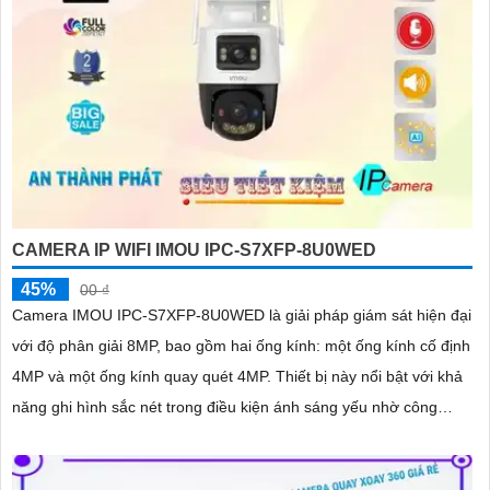
CAMERA IP WIFI IMOU IPC-S7XFP-8U0WED
45%
00 ₫
Camera IMOU IPC-S7XFP-8U0WED là giải pháp giám sát hiện đại
với độ phân giải 8MP, bao gồm hai ống kính: một ống kính cố định
4MP và một ống kính quay quét 4MP. Thiết bị này nổi bật với khả
năng ghi hình sắc nét trong điều kiện ánh sáng yếu nhờ công
nghệ AURORA siêu nhạy sáng